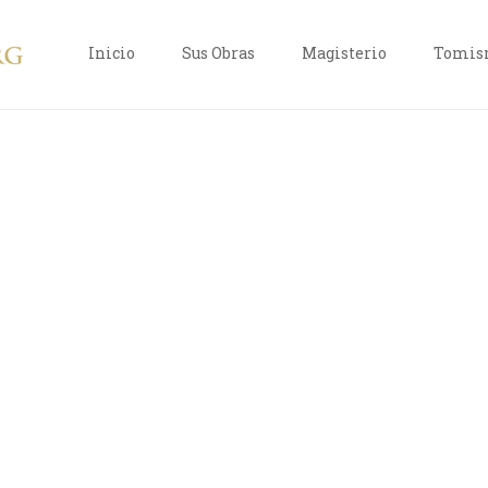
Inicio
Sus Obras
Magisterio
Tomism
DAD DE
GRADA
POST
DRA.
I
SVM