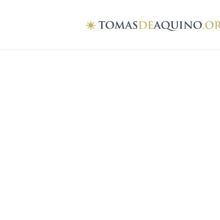
LA ECLESIALI
LA VIDA CONSA
EN EL DEBATE 
CONCILIAR – 
MARIA V. DE
TRAMONTI, S
julio 5, 2022