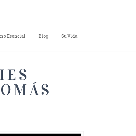
o Esencial
Blog
Su Vida
IES
TOMÁS