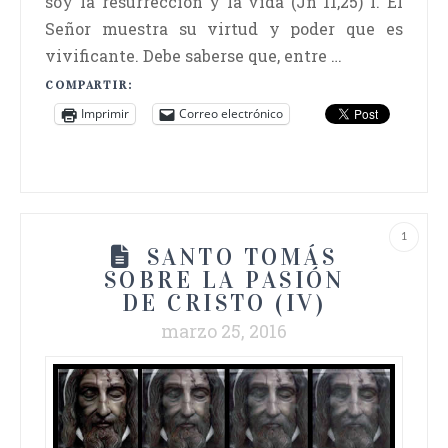
soy la resurrección y la vida (Jn 11,25) I. El
Señor muestra su virtud y poder que es
vivificante. Debe saberse que, entre …
COMPARTIR:
Imprimir
Correo electrónico
1
SANTO TOMÁS
SOBRE LA PASIÓN
DE CRISTO (IV)
marzo 25, 2016