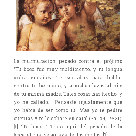
La murmuración, pecado contra el prójimo
“Tu boca fue muy maldiciente, y tu lengua
urdía engaños. Te sentabas para hablar
contra tu hermano, y armabas lazos al hijo
de tu misma madre. Tales cosas has hecho, y
yo he callado. –Pensaste injustamente que
yo había de ser como tú. Mas yo te pediré
cuentas y te lo echaré en cara” (Sal 49, 19-21).
[I] “Tu boca…“ Trata aquí del pecado de la
boca, el cual se agrava de dos modos. [1] …