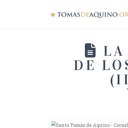
LA
DE LO
(I