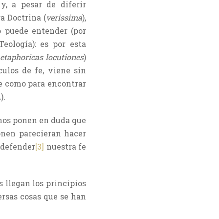
y, a pesar de diferir
a Doctrina (
verissima
),
o puede entender (por
eología): es por esta
etaphoricas locutiones
)
culos de fe, viene sin
fe como para encontrar
).
nos ponen en duda que
ponen parecieran hacer
a defender
[3]
nuestra fe
s llegan los principios
ersas cosas que se han