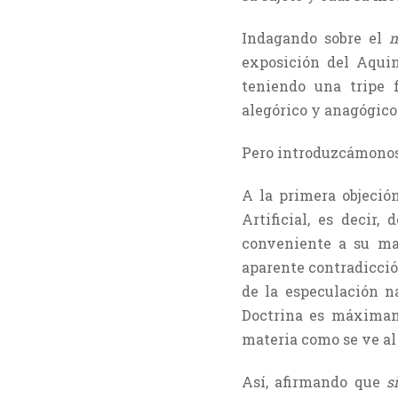
Indagando sobre el
exposición del Aquina
teniendo una tripe f
alegórico y anagógico
Pero introduzcámonos
A la primera objeció
Artificial, es decir,
conveniente a su mat
aparente contradicción
de la especulación na
Doctrina es máximam
materia como se ve al 
Así, afirmando que
s