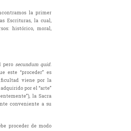
ncontramos la primer
s Escrituras, la cual,
os: histórico, moral,
al pero
secundum quid.
que este “proceder” es
ficultad viene por la
adquirido por el “arte”
ientemente”), la Sacra
nte conveniente a su
be proceder de modo