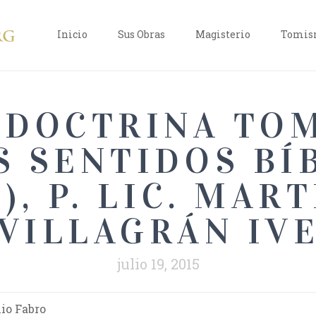
Inicio
Sus Obras
Magisterio
Tomism
 DOCTRINA TO
S SENTIDOS BÍ
I), P. LIC. MAR
VILLAGRÁN IV
julio 19, 2015