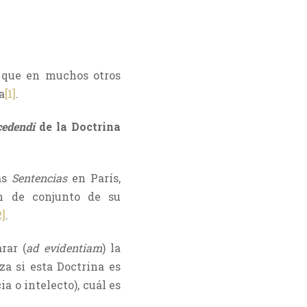
r que en muchos otros
a
[1]
.
edendi
de la Doctrina
as
Sentencias
en París,
ón de conjunto de su
2]
.
rar (
ad evidentiam
) la
iza si esta Doctrina es
ia o intelecto), cuál es