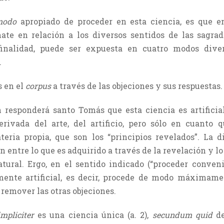
modo
apropiado de proceder en esta ciencia, es que e
te en relación a los diversos sentidos de las sagrada
inalidad, puede ser expuesta en cuatro modos divers
.
 en el
corpus
a través de las objeciones y sus respuestas.
n responderá santo Tomás que esta ciencia es artifici
 derivada del arte, del artificio, pero sólo en cuanto 
eria propia, que son los “principios revelados”. La di
 entre lo que es adquirido a través de la revelación y lo 
tural. Ergo, en el sentido indicado (“proceder conven
ente artificial, es decir, procede de modo máximame
remover las otras objeciones.
impliciter
es una ciencia única (a. 2),
secundum quid
de