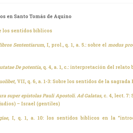
icos en Santo Tomás de Aquino
 los sentidos bíblicos
libros Sententiarum
, I, prol., q. 1, a. 5.: sobre el
modus pro
utatae De potentia
, q. 4, a. 1, c.: interpretación del relat
uolibet
, VII, q. 6, a. 1-3: Sobre los sentidos de la sagrada
tura super
epistolas Pauli Apostoli. Ad Galatas
, c. 4, lect. 
judíos) – Israel (gentiles)
iae
, I, q. 1, a. 10: los sentidos bíblicos en la “int