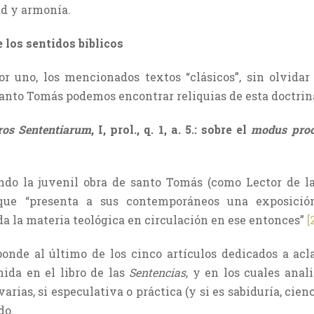
ad y armonía.
 los sentidos bíblicos
r uno, los mencionados textos “clásicos”, sin olvida
 santo Tomás podemos encontrar reliquias de esta doctrin
ros Sententiarum
, I, prol., q. 1, a. 5.: sobre el
modus proc
do la juvenil obra de santo Tomás (como Lector de l
 que “presenta a sus contemporáneos una exposici
a la materia teológica en circulación en ese entonces”
[
onde al último de los cinco artículos dedicados a acla
ida en el libro de las
Sentencias
, y en los cuales anal
varias, si especulativa o práctica (y si es sabiduría, cienc
do.