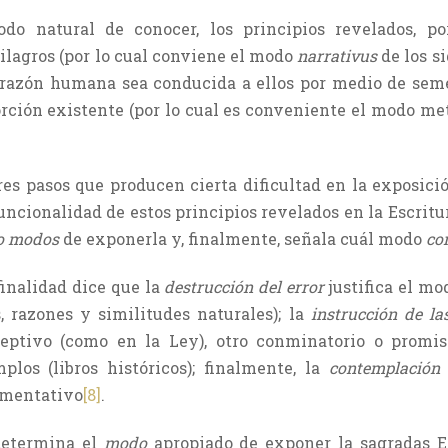
do natural de conocer, los principios revelados, p
ilagros (por lo cual conviene el modo
narrativus
de los si
a razón humana sea conducida a ellos por medio de seme
rción existente (por lo cual es conveniente el modo meta
es pasos que producen cierta dificultad en la exposici
uncionalidad de estos principios revelados en la Escrit
o modos
de exponerla y, finalmente, señala cuál modo
co
finalidad dice que la
destrucción del error
justifica el m
, razones y similitudes naturales); la
instrucción de l
ptivo (como en la Ley), otro conminatorio o promiso
plos (libros históricos); finalmente, la
contemplación
umentativo
[8]
.
determina el
modo
apropiado de exponer la sagradas E