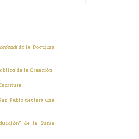
cedendi
de la Doctrina
o bíblico de la Creación
 Escritura
7: San Pablo declara una
roducción” de la Suma