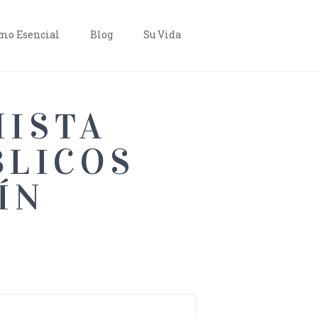
o Esencial
Blog
Su Vida
MISTA
BLICOS
TÍN
E