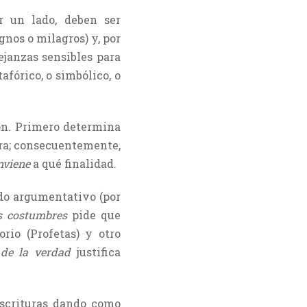
or un lado, deben ser
gnos o milagros) y, por
janzas sensibles para
fórico, o simbólico, o
ón. Primero determina
ura; consecuentemente,
nviene
a qué finalidad.
odo argumentativo (por
as costumbres
pide que
rio (Profetas) y otro
 de la verdad
justifica
scrituras dando como