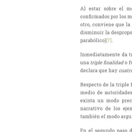
Al estar sobre el mo
confirmados por los m
otro, conviene que l
disminuir la despropo
parabólico)
[7]
.
Inmediatamente da tr
una
triple finalidad
o f
declara que hay
cuatr
Respecto de la triple 
medio de autoridades
exista un modo prece
narrativo de los ejem
también el modo arg
En el segundo paso 