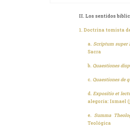
II. Los sentidos bíbl
1. Doctrina tomista de
a.
Scriptum super 
Sacra
b.
Quaestiones disp
c.
Quaestiones de q
d.
Expositio et lec
alegoría: Ismael (
e.
Summa Theolog
Teológica