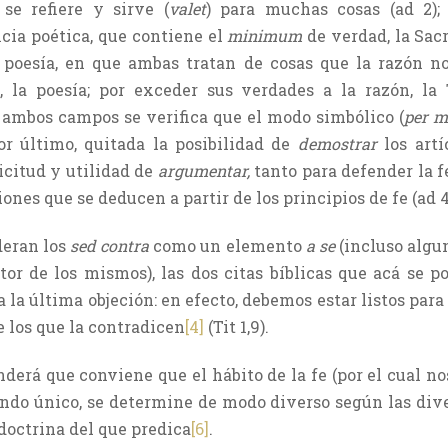
se refiere y sirve (
valet
) para muchas cosas (ad 2); 
cia poética, que contiene el
minimum
de verdad, la Sacr
a poesía, en que ambas tratan de cosas que la razón n
, la poesía; por exceder sus verdades a la razón, la T
 ambos campos se verifica que el modo simbólico (
per m
or último, quitada la posibilidad de
demostrar
los artí
icitud y utilidad de
argumentar,
tanto para defender la 
ones que se deducen a partir de los principios de fe (ad 4
deran los
sed contra
como un elemento
a se
(incluso algu
tor de los mismos), las dos citas bíblicas que acá se 
a la última objeción: en efecto, debemos estar listos par
te los que la contradicen
[4]
(Tit 1,9).
nderá que conviene que el hábito de la fe (por el cual no
iendo único, se determine de modo diverso según las div
 doctrina del que predica
[6]
.