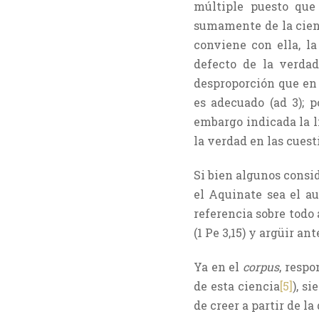
múltiple puesto que 
sumamente de la cien
conviene con ella, l
defecto de la verdad
desproporción que en
es adecuado (ad 3); p
embargo indicada la l
la verdad en las cuesti
Si bien algunos consi
el Aquinate sea el au
referencia sobre todo 
(1 Pe 3,15) y argüir an
Ya en el
corpus
, respo
de esta ciencia
[5]
), s
de creer a partir de la