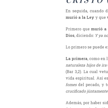
CRISTO
En seguida, cuando d
murió a la Ley
y que
Primero que
murió a
Dios
, diciendo:
Y ya no
Lo primero se puede e
La primera
, como en 
naturaleza hijos de ira
(Bar 3,2). La cual vet
vida espiritual. Así e
fomes
del pecado, y t
crucificado júntamente
Además, por haber sido