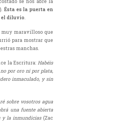
costado se nos abre la
).
Ésta es la puerta en
 el diluvio
.
s muy maravilloso que
urrió para mostrar que
nuestras manchas.
ce la Escritura:
Habéis
no por oro ni por plata,
rdero inmaculado, y sin
é sobre vosotros agua
abrá una fuente abierta
s y la inmundicias
(Zac