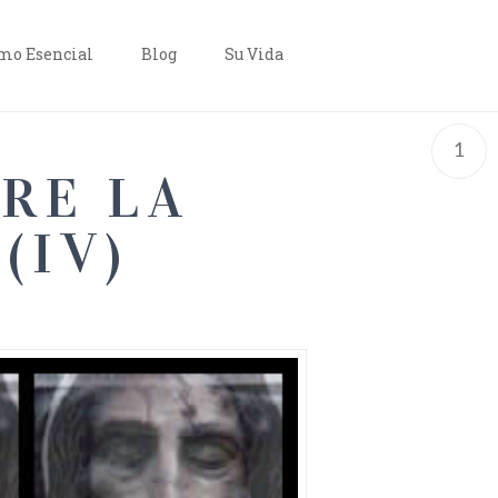
o Esencial
Blog
Su Vida
1
RE LA
(IV)