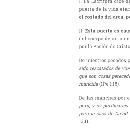
I. La Escritura dice
puerta de la vida ete
el costado del arca, 
II.
Esta puerta es cau
del cuerpo de un muert
por la Pasión de Cri
De nuestros pecados po
sido rescatados de vues
que son cosas perecede
mancilla
(1Pe 1,18).
De las manchas por el
pura, y os purificaré
para la casa de David 
13,1).