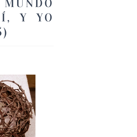
L MUNDO
Í, Y YO
5)