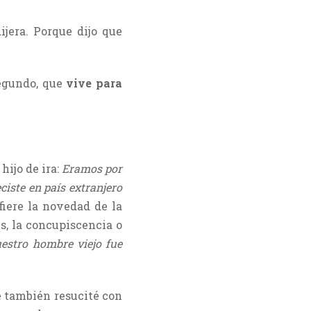
dijera. Porque dijo que
segundo, que
vive para
hijo de ira:
Eramos por
ciste en país extranjero
nfiere la novedad de la
es, la concupiscencia o
estro hombre viejo fue
e también resucité con