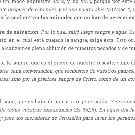
 de un modo expresivo
abrió
, y no
hirió
, porque por este 
rna:
Después de esto miré; y vi una puerta abierta
(Apoc 4, 1
por la cual entran los animales que no han de perecer en
sa de salvación
. Por lo cual
salió luego sangre y agua
. E
o, en el cual está cuajada la sangre, salga ésta. Esto oc
sto alcanzamos plena ablución de nuestros pecados y de 
r la sangre, que es el precio de nuestro rescate, como di
tra vana conversación, que recibisteis de vuestros padres, 
ras; sino por la preciosa sangre de Cristo, como de un co
 agua, que es baño de nuestra regeneración:
Y derramar
is de todas vuestras inmundicias
(Ez 36,25);
En aquel día h
y para los moradores de Jerusalén para lavar los pecado