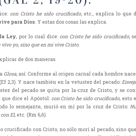
(GAL 2, 19-20).
ice:
con Cristo he sido crucificado
, etc., explica lo que 
vive para Dios
. Y estas dos cosas las explica.
 la Ley
, por lo cual dice:
con Cristo he sido crucificado
; 
 vivo yo, sino que en mí vive Cristo
.
xplicar de dos maneras.
la
Glosa
, así: Conforme al origen carnal cada hombre nace 
(Ef 2,3). Y nace también en la vetustez del pecado:
Enveje
ustez del pecado se quita por la cruz de Cristo, y se co
s que dice el Apóstol:
con Cristo he sido crucificado
, esto 
odo lo semejante, murió en mí por la cruz de Cristo:
Nu
 con El
, etc. (Rm 6,6).
 crucificado con Cristo, no sólo morí al pecado, sino qu