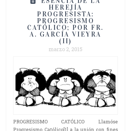
ESENCIA DE LA
HEREJÍA
PROGRESISTA:
PROGRESISMO
CATÓLICO; POR FR.
A. GARCÍA VIEYRA
(II)
marzo 2, 2015
PROGRESISMO CATÓLICO Llamóse
Progresismo Católico[1] a la unión con fines