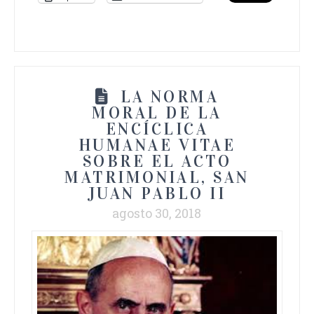
LA NORMA
MORAL DE LA
ENCÍCLICA
HUMANAE VITAE
SOBRE EL ACTO
MATRIMONIAL, SAN
JUAN PABLO II
agosto 30, 2018