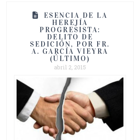
ESENCIA DE LA
HEREJÍA
PROGRESISTA:
DELITO DE
SEDICIÓN, POR FR.
A. GARCÍA VIEYRA
(ÚLTIMO)
abril 2, 2015