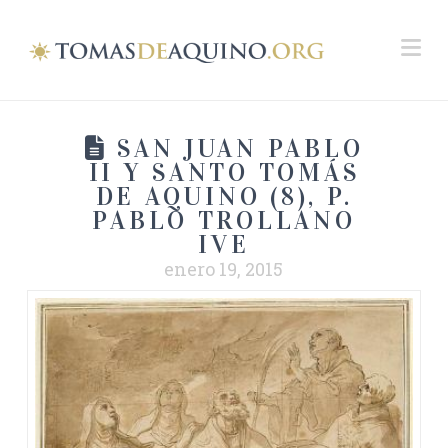
Na
SAN JUAN PABLO
II Y SANTO TOMÁS
DE AQUINO (8), P.
PABLO TROLLANO
IVE
enero 19, 2015