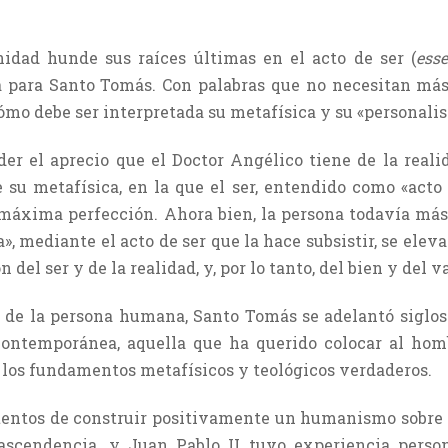
nidad hunde sus raíces últimas en el acto de ser (
esse
a para Santo Tomás. Con palabras que no necesitan más
ómo debe ser interpretada su metafísica y su «personali
er el aprecio que el Doctor Angélico tiene de la reali
 su metafísica, en la que el ser, entendido como «acto 
 máxima perfección. Ahora bien, la persona todavía más
a», mediante el acto de ser que la hace subsistir, se el
n del ser y de la realidad, y, por lo tanto, del bien y del v
 de la persona humana, Santo Tomás se adelantó siglos 
contemporánea, aquella que ha querido colocar al homb
los fundamentos metafísicos y teológicos verdaderos.
tentos de construir positivamente un humanismo sobre l
ascendencia, y Juan Pablo II tuvo experiencia perso