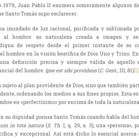
ño 1979, Juan Pablo II enumera someramente algunos de
ue Santo Tomás supo esclarecer:
a inundado de luz racional, purificada y sublimada por
s al hombre: su naturaleza creada a imagen y se
digna de respeto desde el primer instante de su co
el hombre en la visión beatífica de Dios Uno y Trino. E
na definición precisa y siempre válida de aquello e
ancial del hombre:
Ipse est sibi providens
(
C. Gent.
, III, 81)
[1]
 sujeto al plan providente de Dios, sino que también par
dente, ordenando los medios a sus fines propios. Esta es
mbre en «perfectísimo» por encima de toda la naturaleza
, en su dignidad piensa Santo Tomás cuando habla del h
mum in tota natura
(
S. Th
. I, q. 29, a. 3), una «persona»,
ífica y excepcional. Así está dicho lo esencial acerca 