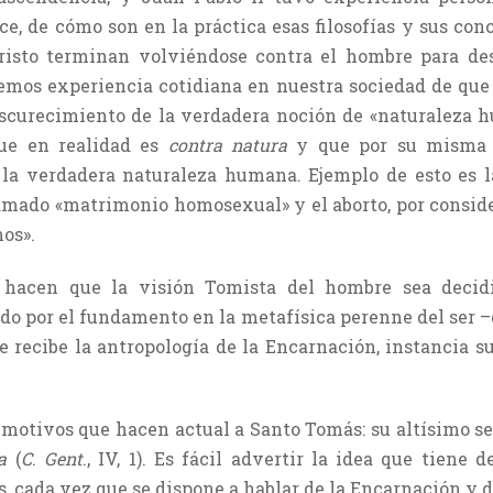
e, de cómo son en la práctica esas filosofías y sus conc
risto terminan volviéndose contra el hombre para des
emos experiencia cotidiana en nuestra sociedad de que 
 oscurecimiento de la verdadera noción de «naturaleza 
ue en realidad es
contra natura
y que por su misma i
 la verdadera naturaleza humana. Ejemplo de esto es l
llamado «matrimonio homosexual» y el aborto, por consid
os».
s hacen que la visión Tomista del hombre sea deci
todo por el fundamento en la metafísica perenne del ser 
e recibe la antropología de la Encarnación, instancia 
 motivos que hacen actual a Santo Tomás: su altísimo s
a
(
C
.
Gent
., IV, 1). Es fácil advertir la idea que tiene 
, cada vez que se dispone a hablar de la Encarnación y 