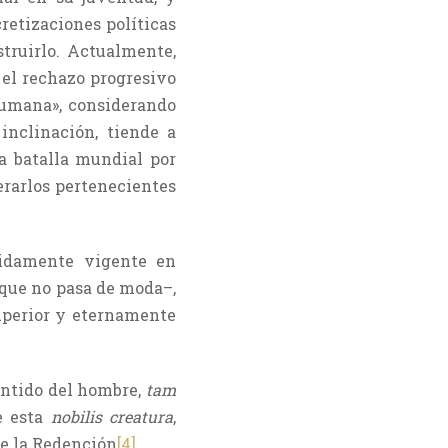
retizaciones políticas
truirlo. Actualmente,
el rechazo progresivo
humana», considerando
nclinación, tiende a
a batalla mundial por
erarlos pertenecientes
didamente vigente en
–que no pasa de moda–,
superior y eternamente
entido del hombre,
tam
de esta
nobilis creatura
,
de la Redención
[4]
.