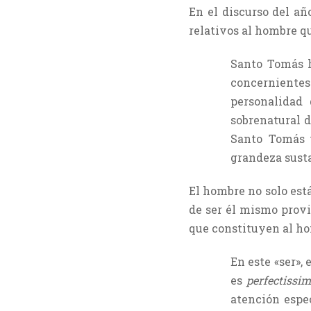
En el discurso del a
relativos al hombre q
Santo Tomás h
concerniente
personalidad 
sobrenatural d
Santo Tomás u
grandeza sust
El hombre no solo está
de ser él mismo provi
que constituyen al ho
En este «ser»
es
perfectissi
atención espec