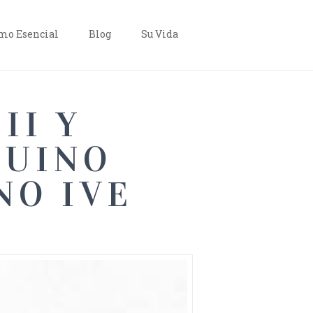
o Esencial
Blog
Su Vida
II Y
QUINO
NO IVE