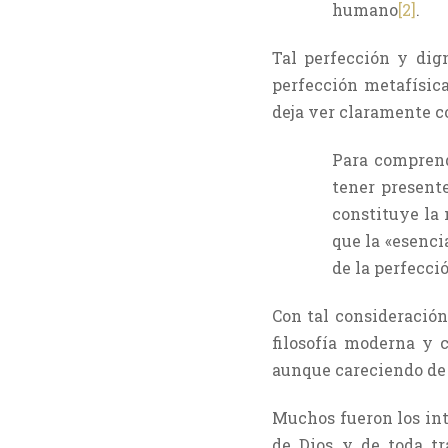
humano
[2]
.
Tal perfección y dig
perfección metafísic
deja ver claramente c
Para comprend
tener presente
constituye la
que la «esenci
de la perfecció
Con tal consideración
filosofía moderna y 
aunque careciendo de 
Muchos fueron los in
de Dios y de toda tr