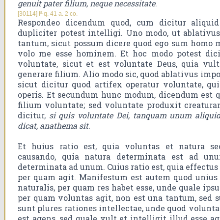
genuit pater filium, neque necessitate
.
[30114] Iª q. 41 a. 2 co.
Respondeo dicendum quod, cum dicitur aliquid 
dupliciter potest intelligi. Uno modo, ut ablativ
tantum, sicut possum dicere quod ego sum homo me
volo me esse hominem. Et hoc modo potest dici
voluntate, sicut et est voluntate Deus, quia vul
generare filium. Alio modo sic, quod ablativus impo
sicut dicitur quod artifex operatur voluntate, qu
operis. Et secundum hunc modum, dicendum est q
filium voluntate; sed voluntate produxit creatura
dicitur,
si quis voluntate Dei, tanquam unum aliquid
dicat, anathema sit
.
Et huius ratio est, quia voluntas et natura s
causando, quia natura determinata est ad un
determinata ad unum. Cuius ratio est, quia effectus
per quam agit. Manifestum est autem quod unius 
naturalis, per quam res habet esse, unde quale ipsu
per quam voluntas agit, non est una tantum, sed 
sunt plures rationes intellectae, unde quod voluntat
est agens, sed quale vult et intelligit illud esse 