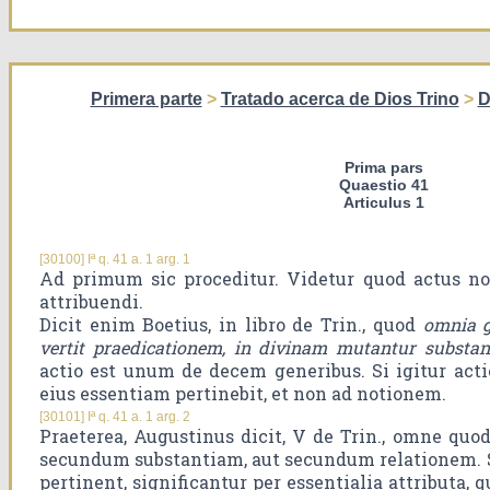
Primera parte
>
Tratado acerca de Dios Trino
>
D
Prima pars
Quaestio 41
Articulus 1
[30100] Iª q. 41 a. 1 arg. 1
Ad primum sic proceditur. Videtur quod actus no
attribuendi.
Dicit enim Boetius, in libro de Trin., quod
omnia g
vertit praedicationem, in divinam mutantur substant
actio est unum de decem generibus. Si igitur actio
eius essentiam pertinebit, et non ad notionem.
[30101] Iª q. 41 a. 1 arg. 2
Praeterea, Augustinus dicit, V de Trin., omne quod 
secundum substantiam, aut secundum relationem. 
pertinent, significantur per essentialia attributa, 