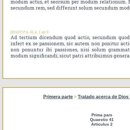
modum actus, et seorsum per modum relationum. E
secundum rem, sed differunt solum secundum modu
[30107] Iª q. 41 a. 1 ad 3
Ad tertium dicendum quod actio, secundum quod
infert ex se passionem, sic autem non ponitur acti
non ponuntur ibi passiones, nisi solum gramma
modum significandi; sicut patri attribuimus generare
Primera parte
>
Tratado acerca de Dios 
Prima pars
Quaestio 41
Articulus 2