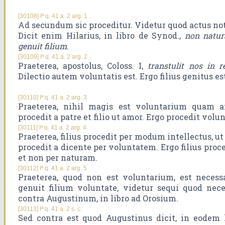
[30108] Iª q. 41 a. 2 arg. 1
Ad secundum sic proceditur. Videtur quod actus not
Dicit enim Hilarius, in libro de Synod.,
non natura
genuit filium
.
[30109] Iª q. 41 a. 2 arg. 2
Praeterea, apostolus, Coloss. I,
transtulit nos in r
Dilectio autem voluntatis est. Ergo filius genitus es
[30110] Iª q. 41 a. 2 arg. 3
Praeterea, nihil magis est voluntarium quam a
procedit a patre et filio ut amor. Ergo procedit volun
[30111] Iª q. 41 a. 2 arg. 4
Praeterea, filius procedit per modum intellectus,
procedit a dicente per voluntatem. Ergo filius proc
et non per naturam.
[30112] Iª q. 41 a. 2 arg. 5
Praeterea, quod non est voluntarium, est necess
genuit filium voluntate, videtur sequi quod nece
contra Augustinum, in libro ad Orosium.
[30113] Iª q. 41 a. 2 s. c.
Sed contra est quod Augustinus dicit, in eodem 