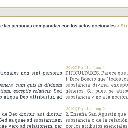
e las personas comparadas con los actos nocionales
> Si 
[30100] Iª q. 41 a. 1 arg. 1
tionales non sint personis
DIFICULTADES. Parece que n
1. Dice Boecio que “todos l
enera, cum quis in divinam
substancia divina, except
iam, exceptis relativis
. Sed
géneros. Si, pues, se atr
 aliqua Deo attribuitur, ad
substancia y no a la noción
[30101] Iª q. 41 a. 1 arg. 2
de Deo dicitur, aut dicitur
2. Enseña San Agustín que c
Sed ea quae ad substantiam
substancia o de la relación
quae vero ad relationem, per
por los atributos esenciales