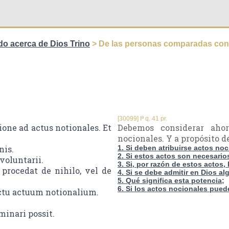
do acerca de Dios Trino
> De las personas comparadas con 
[30099] Iª q. 41 pr.
one ad actus notionales. Et
Debemos considerar aho
nocionales. Y a propósito de
nis.
1. Si deben atribuirse actos no
2. Si estos actos son necesario
voluntarii.
3. Si, por razón de estos actos
procedat de nihilo, vel de
4. Si se debe admitir en Dios a
5. Qué significa esta potencia;
6. Si los actos nocionales pue
ectu actuum notionalium.
minari possit.