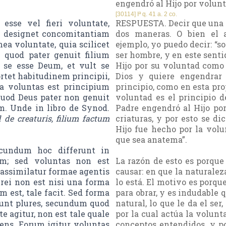
engendró al Hijo por volunt
[30114] Iª q. 41 a. 2 co.
esse vel fieri voluntate,
RESPUESTA. Decir que una c
us designet concomitantiam
dos maneras. O bien el 
a voluntate, quia scilicet
ejemplo, yo puedo decir: “s
 quod pater genuit filium
ser hombre, y en este sent
t se esse Deum, et vult se
Hijo por su voluntad como 
rtet habitudinem principii,
Dios y quiere engendrar 
ia voluntas est principium
principio, como en esta prop
uod Deus pater non genuit
voluntad es el principio d
m. Unde in libro de Synod.
Padre engendró al Hijo por
 de creaturis, filium factum
criaturas, y por esto se dic
Hijo fue hecho por la volu
que sea anatema”.
ecundum hoc differunt in
um; sed voluntas non est
La razón de esto es porque
 assimilatur formae agentis
causar: en que la naturalez
rei non est nisi una forma
lo está. El motivo es porqu
m est, tale facit. Sed forma
para obrar, y es indudable
sunt plures, secundum quod
natural, lo que le da el ser,
e agitur, non est tale quale
por la cual actúa la volunt
agens. Eorum igitur voluntas
conceptos entendidos, y po