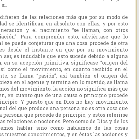
sí.
 difieren de las relaciones más que por su modo de
idad se identifican en absoluto con ellas, y por esto
eneración y el nacimiento “se llaman, con otros
iación”. Para comprender esto, adviértase que lo
al se puede conjeturar que una cosa procede de otra
ues desde el instante en que por un movimiento
n ser, es indudable que esto sucede debido a alguna
, en su acepción primitiva, significase “origen del
así como el movimiento, en cuanto recibido en el
te, se llama “pasión”, así también el origen del
eza en el agente y termina en lo movido, se llama
dimos del movimiento, la acción no significa más que
gen, en cuanto que de una causa o principio procede
rincipio. Y puesto que en Dios no hay movimiento,
nal del que produce una persona no es otra cosa que
la persona que procede de principio, y estos referirse
s relaciones o nociones. Pero como de Dios y de los
podemos hablar sino como hablamos de las cosas
s nuestros conocimientos, y en éstas las acciones y