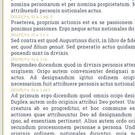
nomina personarum et per nomina proprietatum. No
attribuendi personis notionales actus.
[30102] Iª q. 41 a. 1 arg. 3
Praeterea, proprium actionis est ex se passionem 
ponimus passiones. Ergo neque actus notionales ibi
[30103] Iª q. 41 a. 1 s. c.
Sed contra est quod Augustinus dicit, in libro de fi
est, quod filium genuit
. Sed generatio actus quidam
ponendi sunt in divinis.
[30104] Iª q. 41 a. 1 co.
Respondeo dicendum quod in divinis personis atte
originem. Origo autem convenienter designari no
actus. Ad designandum igitur ordinem origin
necessarium fuit attribuere personis actus notional
[30105] Iª q. 41 a. 1 ad 1
Ad primum ergo dicendum quod omnis origo desi
Duplex autem ordo originis attribui Deo potest. 
creatura ab eo progreditur, et hoc commune est
actiones quae attribuuntur Deo ad designandum
ipso, ad essentiam pertinent. Alius autem ordo ori
secundum processionem personae a persona. Und
originis ordinem, notionales dicuntur, quia 