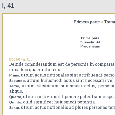
I, 41
Primera parte
>
Trata
Prima pars
Quaestio 41
Prooemium
[30099] Iª q. 41 pr.
Deinde considerandum est de personis in comparati
circa hoc quaeruntur sex.
, utrum actus notionales sint attribuendi perso
Primo
, utrum huiusmodi actus sint necessarii vel 
Secundo
, utrum, secundum huiusmodi actus, persona 
Tertio
aliquo.
, utrum in divinis sit ponere potentiam resp
Quarto
, quid significet huiusmodi potentia.
Quinto
, utrum actus notionalis ad plures personas ter
Sexto