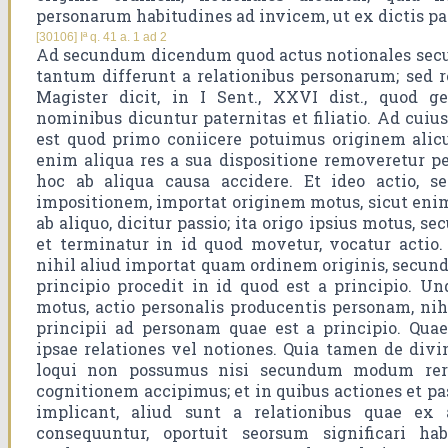
personarum habitudines ad invicem, ut ex dictis pa
[30106] Iª q. 41 a. 1 ad 2
Ad secundum dicendum quod actus notionales se
tantum differunt a relationibus personarum; sed
Magister dicit, in I Sent., XXVI dist., quod ge
nominibus dicuntur paternitas et filiatio. Ad cui
est quod primo coniicere potuimus originem alicu
enim aliqua res a sua dispositione removeretur 
hoc ab aliqua causa accidere. Et ideo actio,
impositionem, importat originem motus, sicut enim
ab aliquo, dicitur passio; ita origo ipsius motus, s
et terminatur in id quod movetur, vocatur actio.
nihil aliud importat quam ordinem originis, secun
principio procedit in id quod est a principio. Un
motus, actio personalis producentis personam, nih
principii ad personam quae est a principio. Qua
ipsae relationes vel notiones. Quia tamen de divini
loqui non possumus nisi secundum modum reru
cognitionem accipimus; et in quibus actiones et 
implicant, aliud sunt a relationibus quae ex 
consequuntur, oportuit seorsum significari ha