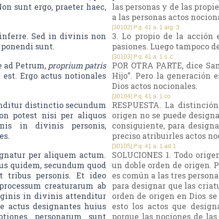
n sunt ergo, praeter haec,
las personas y de las propie
a las personas actos nocion
[30102] Iª q. 41 a. 1 arg. 3
inferre. Sed in divinis non
3. Lo propio de la acción
 ponendi sunt.
pasiones. Luego tampoco de
[30103] Iª q. 41 a. 1 s. c.
de ad Petrum,
proprium patris
POR OTRA PARTE, dice San 
 est. Ergo actus notionales
Hijo”. Pero la generación
Dios actos nocionales.
[30104] Iª q. 41 a. 1 co.
nditur distinctio secundum
RESPUESTA. La distinción 
n potest nisi per aliquos
origen no se puede designa
is in divinis personis,
consiguiente, para designa
es.
preciso atribuirles actos no
[30105] Iª q. 41 a. 1 ad 1
gnatur per aliquem actum.
SOLUCIONES 1. Todo origen
Unus quidem, secundum quod
un doble orden de origen. P
 tribus personis. Et ideo
es común a las tres personas
 processum creaturarum ab
para designar que las criat
ginis in divinis attenditur
orden de origen en Dios se
e actus designantes huius
esto los actos que design
notiones personarum sunt
porque las nociones de las 