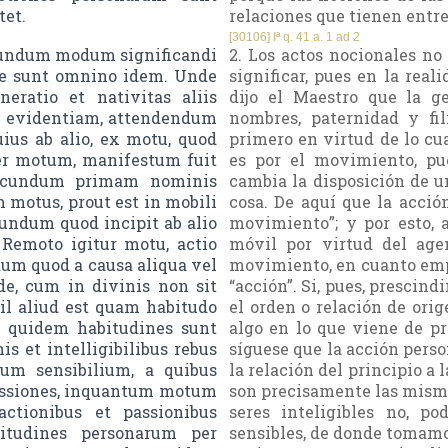
tet.
relaciones que tienen entre 
[30106] Iª q. 41 a. 1 ad 2
cundum modum significandi
2. Los actos nocionales no
 re sunt omnino idem. Unde
significar, pues en la real
neratio et nativitas aliis
dijo el Maestro que la g
us evidentiam, attendendum
nombres, paternidad y fil
ius ab alio, ex motu, quod
primero en virtud de lo cu
per motum, manifestum fuit
es por el movimiento, p
 secundum primam nominis
cambia la disposición de u
 motus, prout est in mobili
cosa. De aquí que la acción
ecundum quod incipit ab alio
movimiento”; y por esto, 
 Remoto igitur motu, actio
móvil por virtud del agen
dum quod a causa aliqua vel
movimiento, en cuanto empi
de, cum in divinis non sit
“acción”. Si, pues, prescin
il aliud est quam habitudo
el orden o relación de ori
e quidem habitudines sunt
algo en lo que viene de p
s et intelligibilibus rebus
síguese que la acción perso
m sensibilium, a quibus
la relación del principio a 
passiones, inquantum motum
son precisamente las misma
actionibus et passionibus
seres inteligibles no, 
bitudines personarum per
sensibles, de donde tomamo