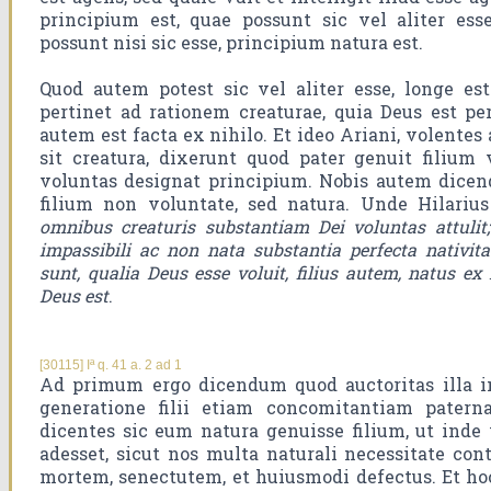
principium est, quae possunt sic vel aliter e
possunt nisi sic esse, principium natura est.
Quod autem potest sic vel aliter esse, longe es
pertinet ad rationem creaturae, quia Deus est per
autem est facta ex nihilo. Et ideo Ariani, volentes
sit creatura, dixerunt quod pater genuit filium
voluntas designat principium. Nobis autem dicen
filium non voluntate, sed natura. Unde Hilarius 
omnibus creaturis substantiam Dei voluntas attulit;
impassibili ac non nata substantia perfecta nativit
sunt, qualia Deus esse voluit, filius autem, natus ex D
Deus est
.
[30115] Iª q. 41 a. 2 ad 1
Ad primum ergo dicendum quod auctoritas illa in
generatione filii etiam concomitantiam patern
dicentes sic eum natura genuisse filium, ut inde
adesset, sicut nos multa naturali necessitate con
mortem, senectutem, et huiusmodi defectus. Et hoc