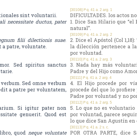
[30108] Iª q. 41 a. 2 arg. 1
ionales sint voluntarii.
DIFICULTADES. los actos no
li necessitate ductus, pater
1. Dice San Hilario que “e
natural”.
[30109] Iª q. 41 a. 2 arg. 2
egnum filii dilectionis suae
.
2. Dice el Apóstol (Col 1,18)
t a patre, voluntate.
la dilección pertenece a l
por voluntad.
[30110] Iª q. 41 a. 2 arg. 3
mor. Sed spiritus sanctus
3. Nada hay más voluntari
tarie.
Padre y del Hijo como Amo
[30111] Iª q. 41 a. 2 arg. 4
 ut verbum. Sed omne verbum
4. El Hijo procede por v
edit a patre per voluntatem,
procede del que lo profiere 
Padre por voluntad y no por
[30112] Iª q. 41 a. 2 arg. 5
arium. Si igitur pater non
5. Lo que no es voluntario 
ssitate genuerit. Quod est
por voluntad, parece seguir
lo que dice San Agustín en 
[30113] Iª q. 41 a. 2 s. c.
libro, quod
neque voluntate
POR OTRA PARTE, dice Sa