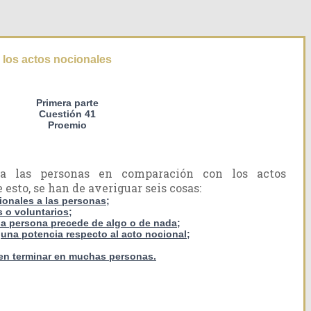
los actos nocionales
Primera parte
Cuestión 41
Proemio
ra las personas en comparación con los actos
 esto, se han de averiguar seis cosas:
cionales a las personas;
s o voluntarios;
, la persona precede de algo o de nada;
lguna potencia respecto al acto nocional;
den terminar en muchas personas.