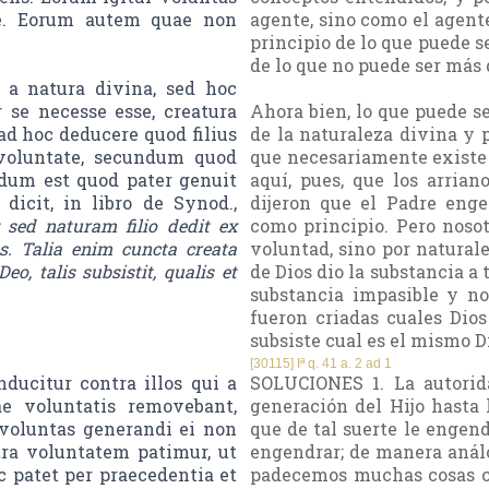
sse. Eorum autem quae non
agente, sino como el agente
principio de lo que puede se
de lo que no puede ser más 
t a natura divina, sed hoc
 se necesse esse, creatura
Ahora bien, lo que puede s
 ad hoc deducere quod filius
de la naturaleza divina y p
 voluntate, secundum quod
que necesariamente existe p
dum est quod pater genuit
aquí, pues, que los arrian
dicit, in libro de Synod.,
dijeron que el Padre enge
 sed naturam filio dedit ex
como principio. Pero nosot
as. Talia enim cuncta creata
voluntad, sino por naturale
eo, talis subsistit, qualis et
de Dios dio la substancia a 
substancia impasible y no 
fueron criadas cuales Dios 
subsiste cual es el mismo Di
[30115] Iª q. 41 a. 2 ad 1
ducitur contra illos qui a
SOLUCIONES 1. La autorid
ae voluntatis removebant,
generación del Hijo hasta 
 voluntas generandi ei non
que de tal suerte le engend
tra voluntatem patimur, ut
engendrar; de manera análo
 patet per praecedentia et
padecemos muchas cosas con