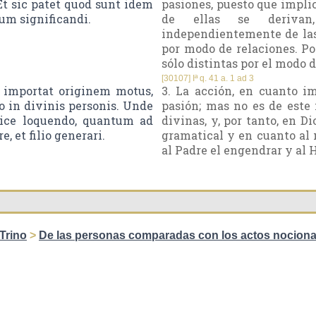
t sic patet quod sunt idem
pasiones, puesto que impli
m significandi.
de ellas se derivan,
independientemente de las 
por modo de relaciones. Po
sólo distintas por el modo d
[30107] Iª q. 41 a. 1 ad 3
 importat originem motus,
3. La acción, en cuanto i
o in divinis personis. Unde
pasión; mas no es de est
tice loquendo, quantum ad
divinas, y, por tanto, en 
, et filio generari.
gramatical y en cuanto al 
al Padre el engendrar y al H
Trino
>
De las personas comparadas con los actos nociona