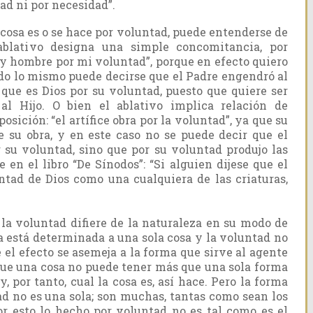
ad ni por necesidad”.
osa es o se hace por voluntad, puede entenderse de
ablativo designa una simple concomitancia, por
oy hombre por mi voluntad”, porque en efecto quiero
ido lo mismo puede decirse que el Padre engendró al
que es Dios por su voluntad, puesto que quiere ser
al Hijo. O bien el ablativo implica relación de
osición: “el artífice obra por la voluntad”, ya que su
e su obra, y en este caso no se puede decir que el
 su voluntad, sino que por su voluntad produjo las
e en el libro “De Sínodos”: “Si alguien dijese que el
ntad de Dios como una cualquiera de las criaturas,
 la voluntad difiere de la naturaleza en su modo de
a está determinada a una sola cosa y la voluntad no
e el efecto se asemeja a la forma que sirve al agente
 que una cosa no puede tener más que una sola forma
 y, por tanto, cual la cosa es, así hace. Pero la forma
ad no es una sola; son muchas, tantas como sean los
r esto lo hecho por voluntad no es tal como es el