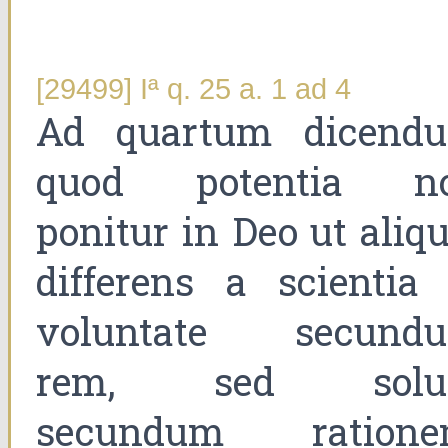
[29499] Iª q. 25 a. 1 ad 4
Ad quartum dicend
quod potentia n
ponitur in Deo ut aliq
differens a scientia 
voluntate secund
rem, sed sol
secundum ratione