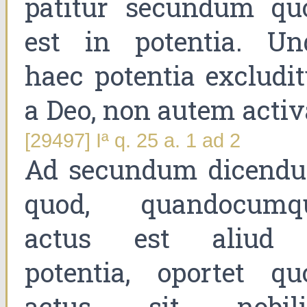
patitur secundum qu
est in potentia. Un
haec potentia excludit
a Deo, non autem activ
[29497] Iª q. 25 a. 1 ad 2
Ad secundum dicend
quod, quandocumq
actus est aliud
potentia, oportet qu
actus sit nobili