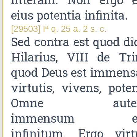
eius potentia infinita.
[29503] Iª q. 25 a. 2 s. c.
Sed contra est quod di
Hilarius, VIII de Trin
quod Deus est immens
virtutis, vivens, pote
Omne aute
immensum es
infinitum. Ergo virt