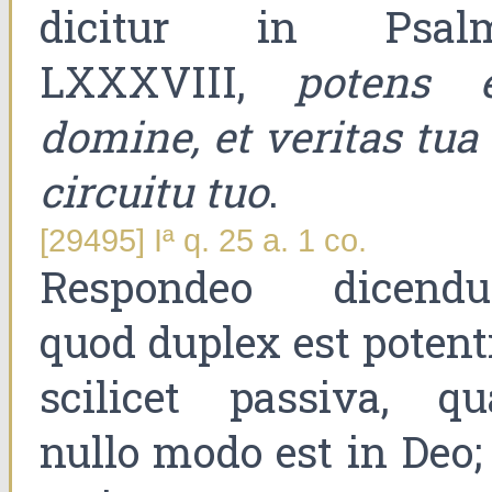
dicitur in Psal
LXXXVIII,
potens e
domine, et veritas tua
circuitu tuo
.
[29495] Iª q. 25 a. 1 co.
Respondeo dicend
quod duplex est potent
scilicet passiva, qu
nullo modo est in Deo;