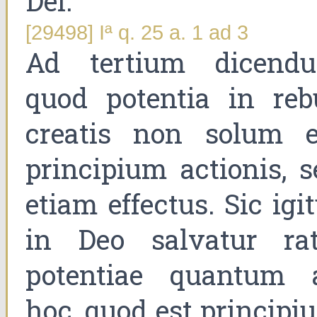
Dei.
[29498] Iª q. 25 a. 1 ad 3
Ad tertium dicend
quod potentia in reb
creatis non solum e
principium actionis, s
etiam effectus. Sic igi
in Deo salvatur rat
potentiae quantum 
hoc, quod est principi