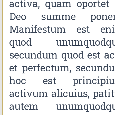
activa, quam oportet 
Deo summe poner
Manifestum est en
quod unumquodqu
secundum quod est ac
et perfectum, secund
hoc est principi
activum alicuius, pati
autem unumquodqu