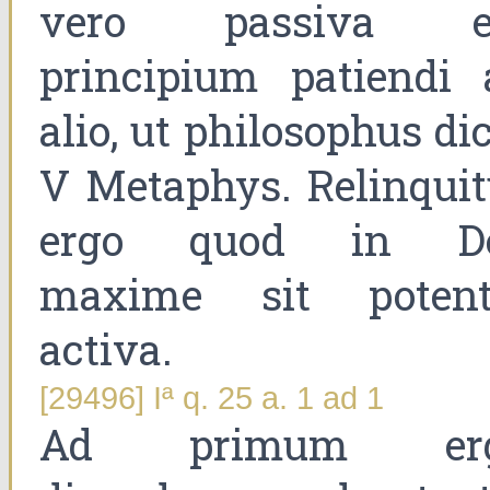
vero passiva e
principium patiendi 
alio, ut philosophus dic
V Metaphys. Relinquit
ergo quod in D
maxime sit potent
activa.
[29496] Iª q. 25 a. 1 ad 1
Ad primum er