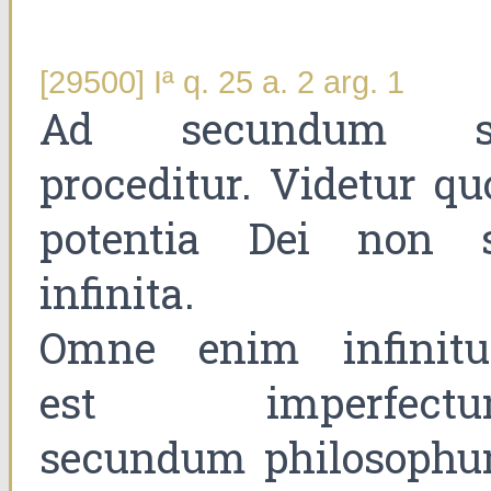
[29500] Iª q. 25 a. 2 arg. 1
Ad secundum s
proceditur. Videtur qu
potentia Dei non s
infinita.
Omne enim infinit
est imperfectu
secundum philosophu