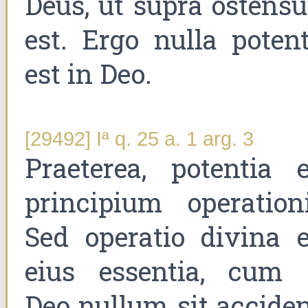
Deus, ut supra ostens
est. Ergo nulla potent
est in Deo.
[29492] Iª q. 25 a. 1 arg. 3
Praeterea, potentia e
principium operationi
Sed operatio divina e
eius essentia, cum 
Deo nullum sit acciden