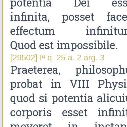
potentia Dei ess
infinita, posset face
effectum infinitu
Quod est impossibile.
[29502] Iª q. 25 a. 2 arg. 3
Praeterea, philosoph
probat in VIII Physic
quod si potentia alicu
corporis esset infinit
moveret in instant