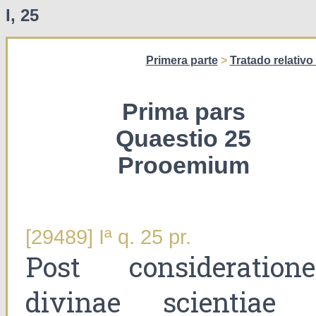
I, 25
Primera parte
>
Tratado relativo
Prima pars
Quaestio 25
Prooemium
[29489] Iª q. 25 pr.
Post consideration
divinae scientiae 