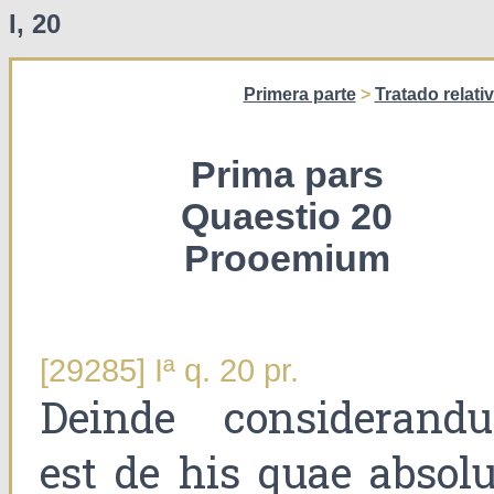
I, 20
Primera parte
>
Tratado relati
Prima pars
Quaestio 20
Prooemium
[29285] Iª q. 20 pr.
Deinde considerand
est de his quae absolu