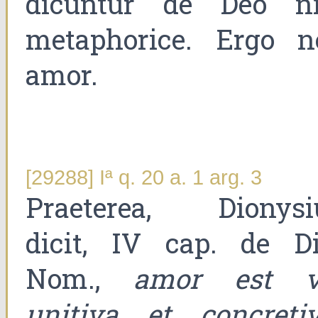
dicuntur de Deo ni
metaphorice. Ergo n
amor.
[29288] Iª q. 20 a. 1 arg. 3
Praeterea, Dionysi
dicit, IV cap. de Di
Nom.,
amor est v
unitiva et concreti