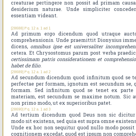
creaturae pertingere non possit ad primam caus
desiderium naturae. Unde simpliciter conced
essentiam videant.
[28688] Iª q. 12 a. 1 ad 1
Ad primum ergo dicendum quod utraque auctor
comprehensionis. Unde praemittit Dionysius immed
dicens,
omnibus ipse est universaliter incomprehens
cetera. Et Chrysostomus parum post verba praedic
certissimam patris considerationem et comprehensi
habet de filio
.
[28689] Iª q. 12 a. 1 ad 2
Ad secundum dicendum quod infinitum quod se te
perfectae per formam, ignotum est secundum se, q
formam. Sed infinitum quod se tenet ex parte 
materiam, est secundum se maxime notum. Sic aut
non primo modo, ut ex superioribus patet.
[28690] Iª q. 12 a. 1 ad 3
Ad tertium dicendum quod Deus non sic dicitur 
modo sit existens, sed quia est supra omne existen
Unde ex hoc non sequitur quod nullo modo possit
cognitionem excedat, quod est ipsum non compreh