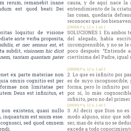
am rerum, remanebit inane
causa, y de aquí nace la
endum est quod beati Dei
entendimiento de la criatu
las cosas, quedaría defra
reconocer que los bienaven
[28688] Iª q. 12 a. 1 ad 1
itas loquitur de visione
SOLUCIONES 1. En ambos te
iate ante verba proposita,
del alegado, había escri
ibilis, et nec sensus est
, et
incomprensible, y no se le 
ta subdit,
visionem hic dicit
poco después: “Entiende 
onem, tantam quantam pater
ciertísima del Padre, igual a
[28689] Iª q. 12 a. 1 ad 2
net ex parte materiae non
2. Lo que es infinito por p
uia omnis cognitio est per
es de suyo incognoscible;
formae non limitatae per
forma; pero lo infinito po
em Deus est infinitus, et
por sí, lo más cognoscible
infinito, pero no del prime
[28690] Iª q. 12 a. 1 ad 3
non existens, quasi nullo
3. Al decir que Dios no es
s, inquantum est suum esse.
modo alguno, sino que sobr
 cognosci, sed quod omnem
ser; mas de ésta no se ded
endi.
excede a todo conocimiento