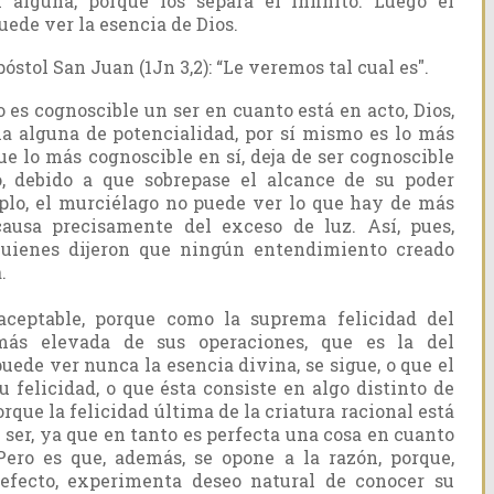
 alguna, porque los separa el infinito. Luego el
ede ver la esencia de Dios.
stol San Juan (1Jn 3,2): “Le veremos tal cual es".
s cognoscible un ser en cuanto está en acto, Dios,
la alguna de potencialidad, por sí mismo es lo más
ue lo más cognoscible en sí, deja de ser cognoscible
, debido a que sobrepase el alcance de su poder
emplo, el murciélago no puede ver lo que hay de más
 causa precisamente del exceso de luz. Así, pues,
quienes dijeron que ningún entendimiento creado
.
aceptable, porque como la suprema felicidad del
ás elevada de sus operaciones, que es la del
uede ver nunca la esencia divina, se sigue, o que el
 felicidad, o que ésta consiste en algo distinto de
porque la felicidad última de la criatura racional está
u ser, ya que en tanto es perfecta una cosa en cuanto
Pero es que, además, se opone a la razón, porque,
fecto, experimenta deseo natural de conocer su