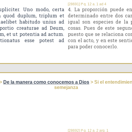
[28691] Iª q. 12 a. 1 ad 4
pliciter. Uno modo, certa
4. La proporción puede e
m quod duplum, triplum et
determinado entre dos cant
uaelibet habitudo unius ad
igual son especies de la 
oportio creaturae ad Deum,
cosas. Pues de este segun
, et ut potentia ad actum.
puesto que se relaciona co
tionatus esse potest ad
con el acto, y en este sen
para poder conocerlo.
>
De la manera como conocemos a Dios
> Si el entendimie
semejanza
[28692] Iª q. 12 a. 2 arg. 1