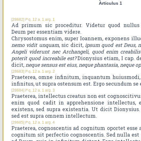
Articulus 1
[28682] Iª q. 12 a. 1 arg. 1
Ad primum sic proceditur. Videtur quod nullus i
Deum per essentiam videre.
Chrysostomus enim, super Ioannem, exponens illud 
nemo vidit unquam
, sic dicit,
ipsum quod est Deus, n
Angeli viderunt nec Archangeli, quod enim creabilis 
poterit quod increabile est?
Dionysius etiam, I cap. d
dicit,
neque sensus est eius, neque phantasia, neque opin
[28683] Iª q. 12 a. 1 arg. 2
Praeterea, omne infinitum, inquantum huiusmodi,
infinitus, ut supra ostensum est. Ergo secundum se 
[28684] Iª q. 12 a. 1 arg. 3
Praeterea, intellectus creatus non est cognoscitiv
enim quod cadit in apprehensione intellectus, 
existens, sed supra existentia. Ut dicit Dionysius. 
sed est supra omnem intellectum.
[28685] Iª q. 12 a. 1 arg. 4
Praeterea, cognoscentis ad cognitum oportet esse
cognitum sit perfectio cognoscentis. Sed nulla est 