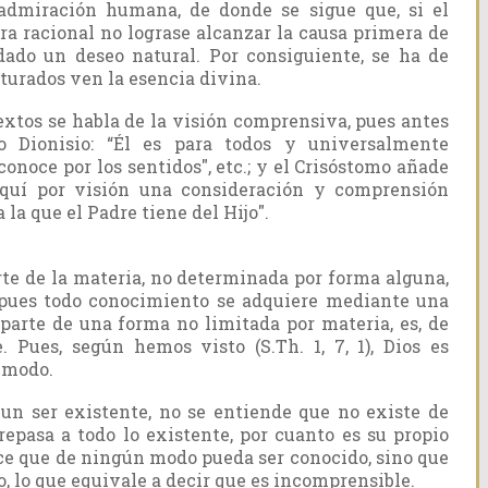
 admiración humana, de donde se sigue que, si el
ra racional no lograse alcanzar la causa primera de
udado un deseo natural. Por consiguiente, se ha de
turados ven la esencia divina.
xtos se habla de la visión comprensiva, pues antes
to Dionisio: “Él es para todos y universalmente
conoce por los sentidos", etc.; y el Crisóstomo añade
aquí por visión una consideración y comprensión
 la que el Padre tiene del Hijo".
arte de la materia, no determinada por forma alguna,
 pues todo conocimiento se adquiere mediante una
r parte de una forma no limitada por materia, es, de
. Pues, según hemos visto (S.Th. 1, 7, 1), Dios es
r modo.
 un ser existente, no se entiende que no existe de
epasa a todo lo existente, por cuanto es su propio
uce que de ningún modo pueda ser conocido, sino que
, lo que equivale a decir que es incomprensible.