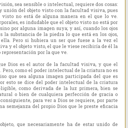
ión, sea sensible o intelectual, requiere dos cosas:
y unión del objeto visto con la facultad visiva, pues
o visto no está de alguna manera en el que lo ve.
porales, es indudable que el objeto visto no está por
 sino por alguna imagen suya; y así, cuando los ojos
es la substancia de la piedra lo que está en los ojos,
ella. Pero si hubiera un ser que fuese a la vez el
va y el objeto visto, el que le viese recibiría de él la
o representación por la que ve.
ue Dios es el autor de la facultad visiva, y que el
Pero, como el poder intelectual de la criatura no es
eciso que sea alguna imagen participada del que es
r esto se dice del poder intelectual de la criatura
eligible, como derivada de la luz primera, bien se
atural o bien de cualquiera perfección de gracia o
 consiguiente, para ver a Dios se requiere, por parte
una semejanza del propio Dios que le preste eficacia
 objeto, que necesariamente ha de estar unido de