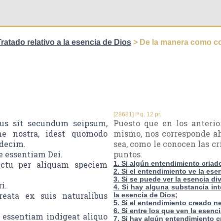
ratado relativo a la esencia de Dios
> De la manera como c
[28681] Iª q. 12 pr.
eus sit secundum seipsum,
Puesto que en los anteri
ne nostra, idest quomodo
mismo, nos corresponde ah
edecim.
sea, como le conocen las cr
re essentiam Dei.
puntos.
lectu per aliquam speciem
1. Si algún entendimiento criad
2. Si el entendimiento ve la es
3. Si se puede ver la esencia di
i.
4. Si hay alguna substancia int
creata ex suis naturalibus
la esencia de Dios;
5. Si el entendimiento creado ne
6. Si entre los que ven la esen
 essentiam indigeat aliquo
7. Si hay algún entendimiento 