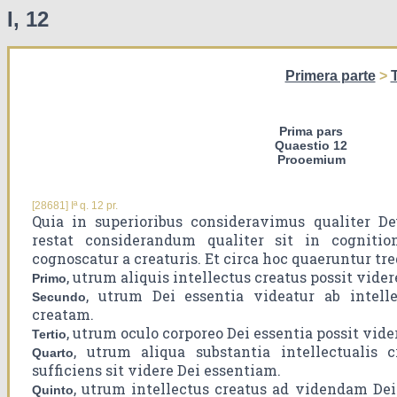
I, 12
Primera parte
>
T
Prima pars
Quaestio 12
Prooemium
[28681] Iª q. 12 pr.
Quia in superioribus consideravimus qualiter D
restat considerandum qualiter sit in cognitio
cognoscatur a creaturis. Et circa hoc quaeruntur tr
, utrum aliquis intellectus creatus possit vide
Primo
, utrum Dei essentia videatur ab intel
Secundo
creatam.
, utrum oculo corporeo Dei essentia possit vider
Tertio
, utrum aliqua substantia intellectualis 
Quarto
sufficiens sit videre Dei essentiam.
, utrum intellectus creatus ad videndam Dei
Quinto