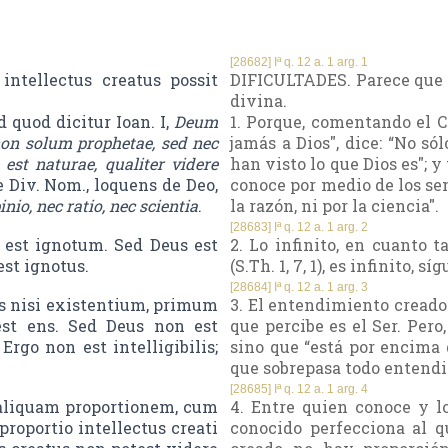
[28682] Iª q. 12 a. 1 arg. 1
ntellectus creatus possit
DIFICULTADES. Parece que 
divina.
quod dicitur Ioan. I,
Deum
1. Porque, comentando el C
on solum prophetae, sed nec
jamás a Dios", dice: “No sól
est naturae, qualiter videre
han visto lo que Dios es"; y
e Div. Nom., loquens de Deo,
conoce por medio de los sen
io, nec ratio, nec scientia
.
la razón, ni por la ciencia".
[28683] Iª q. 12 a. 1 arg. 2
 est ignotum. Sed Deus est
2. Lo infinito, en cuanto 
est ignotus.
(S.Th. 1, 7, 1), es infinito,
[28684] Iª q. 12 a. 1 arg. 3
us nisi existentium, primum
3. El entendimiento creado
est ens. Sed Deus non est
que percibe es el Ser. Pero
Ergo non est intelligibilis;
sino que “está por encima d
que sobrepasa todo entend
[28685] Iª q. 12 a. 1 arg. 4
 aliquam proportionem, cum
4. Entre quien conoce y l
proportio intellectus creati
conocido perfecciona al q