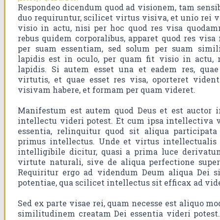
Respondeo dicendum quod ad visionem, tam sensib
duo requiruntur, scilicet virtus visiva, et unio rei
visio in actu, nisi per hoc quod res visa quodam
rebus quidem corporalibus, apparet quod res visa 
per suam essentiam, sed solum per suam simili
lapidis est in oculo, per quam fit visio in actu,
lapidis. Si autem esset una et eadem res, quae
virtutis, et quae esset res visa, oporteret viden
visivam habere, et formam per quam videret.
Manifestum est autem quod Deus et est auctor int
intellectu videri potest. Et cum ipsa intellectiva 
essentia, relinquitur quod sit aliqua participata
primus intellectus. Unde et virtus intellectual
intelligibile dicitur, quasi a prima luce derivatu
virtute naturali, sive de aliqua perfectione super
Requiritur ergo ad videndum Deum aliqua Dei si
potentiae, qua scilicet intellectus sit efficax ad 
Sed ex parte visae rei, quam necesse est aliquo mo
similitudinem creatam Dei essentia videri potest.