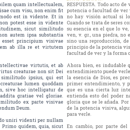
ilem quam intellectualem,
RESPUESTA. Todo acto de vis
 visae cum visu, non enim fit
potencia o facultad de ver 
modo est in vidente. Et in
no hay visión actual si l
non potest esse in vidente
Cuando se trata de seres cor
tudinem, sicut similitudo
su esencia en el que lo ve,
 non autem ipsa substantia
ven, v. gr., una piedra, no 
 esset principium visivae
sino una reproducción, de 
tem ab illa re et virtutem
principio de la potencia visi
facultad de ver y la forma 
ellectivae virtutis, et ab
Ahora bien, es indudable q
virtus creaturae non sit Dei
entendimiento puede verle. 
 similitudo ipsius, qui est
la esencia de Dios, es pr
is creaturae lumen quoddam
primer entendimiento, y po
m, sive hoc intelligatur de
que es una cierta luz int
addita gratiae vel gloriae.
entienda esto del poder n
militudo ex parte visivae
gloria que se le añada. Por
videndum Deum.
de la potencia visiva, alg
para verle.
do uniri videnti per nullam
 Primo quidem, quia, sicut
En cambio, por parte del