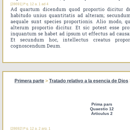
[28691] Iª q. 12 a. 1 ad 4
Ad quartum dicendum quod proportio dicitur du
habitudo unius quantitatis ad alteram; secundu
aequale sunt species proportionis. Alio modo, q
alterum proportio dicitur. Et sic potest esse pr
inquantum se habet ad ipsum ut effectus ad causam
Et secundum hoc, intellectus creatus propor
cognoscendum Deum.
Primera parte
>
Tratado relativo a la esencia de Dios
Prima pars
Quaestio 12
Articulus 2
[28692] Iª q. 12 a. 2 arg. 1