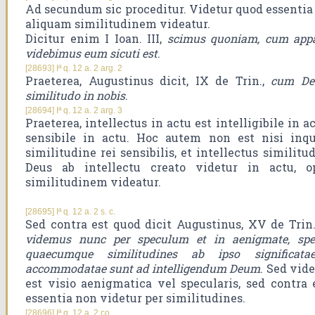
Ad secundum sic proceditur. Videtur quod essentia D
aliquam similitudinem videatur.
Dicitur enim I Ioan. III,
scimus quoniam, cum apparu
videbimus eum sicuti est
.
[28693] Iª q. 12 a. 2 arg. 2
Praeterea, Augustinus dicit, IX de Trin.,
cum Deu
similitudo in nobis
.
[28694] Iª q. 12 a. 2 arg. 3
Praeterea, intellectus in actu est intelligibile in a
sensibile in actu. Hoc autem non est nisi inq
similitudine rei sensibilis, et intellectus similitud
Deus ab intellectu creato videtur in actu, 
similitudinem videatur.
[28695] Iª q. 12 a. 2 s. c.
Sed contra est quod dicit Augustinus, XV de Trin.
videmus nunc per speculum et in aenigmate, spec
quaecumque similitudines ab ipso significatae
accommodatae sunt ad intelligendum Deum
. Sed vid
est visio aenigmatica vel specularis, sed contra 
essentia non videtur per similitudines.
[28696] Iª q. 12 a. 2 co.