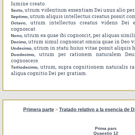
lumine creato.
, utrum videntium essentiam Dei unus alio per
Sexto
, utrum aliquis intellectus creatus possit c
Septimo
, utrum intellectus creatus videns Dei 
Octavo
cognoscat.
, utrum ea quae ibi cognoscit, per aliquas simi
Nono
, utrum simul cognoscat omnia quae in Deo v
Decimo
, utrum in statu huius vitae possit aliquis
Undecimo
, utrum per rationem naturalem De
Duodecimo
cognoscere.
, utrum, supra cognitionem naturalis rat
Tertiodecimo
aliqua cognitio Dei per gratiam.
Primera parte
>
Tratado relativo a la esencia de D
Prima pars
Quaestio 12