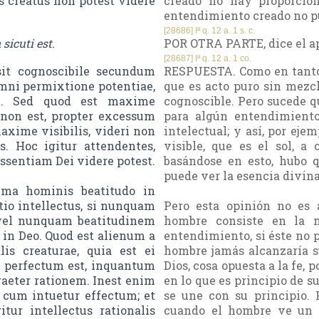
s creatus non potest videre
creado no hay proporción
entendimiento creado no pu
[28686] Iª q. 12 a. 1 s. c.
sicuti est
.
POR OTRA PARTE, dice el apó
[28687] Iª q. 12 a. 1 co.
t cognoscibile secundum
RESPUESTA. Como en tanto e
omni permixtione potentiae,
que es acto puro sin mezc
st. Sed quod est maxime
cognoscible. Pero sucede q
e non est, propter excessum
para algún entendimiento
 maxime visibilis, videri non
intelectual; y así, por ej
s. Hoc igitur attendentes,
visible, que es el sol, a
ssentiam Dei videre potest.
basándose en esto, hubo 
puede ver la esencia divina
ima hominis beatitudo in
tio intellectus, si nunquam
Pero esta opinión no es 
, vel nunquam beatitudinem
hombre consiste en la m
m in Deo. Quod est alienum a
entendimiento, si éste no p
lis creaturae, quia est ei
hombre jamás alcanzaría su
 perfectum est, inquantum
Dios, cosa opuesta a la fe, 
raeter rationem. Inest enim
en lo que es principio de s
cum intuetur effectum; et
se une con su principio. 
tur intellectus rationalis
cuando el hombre ve un e