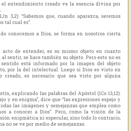
el entendimiento creado ve la esencia divina por
.
1Jn 3,2): “Sabemos que, cuando aparezca, seremos
 tal cual es".
ndo conocemos a Dios, se forma en nosotros cierta
l acto de entender, es su mismo objeto en cuanto
al sentir, se hace también su objeto. Pero esto no es
 sentido está informado por la imagen del objeto
o, por la del intelectual. Luego si Dios es visto en
o creado, es necesario que sea visto por alguna
n, explicando las palabras del Apóstol (1Co 13,12):
o y en enigma", dice que “las expresiones espejo y
 todas las imágenes y semejanzas que emplea como
os a conocer a Dios". Pero, como la visión de la
sión enigmática ni especular, sino todo lo contrario,
ina no se ve por medio de semejanzas.