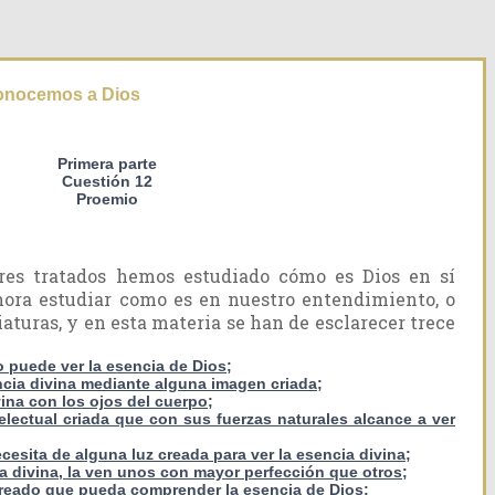
onocemos a Dios
Primera parte
Cuestión 12
Proemio
ores tratados hemos estudiado cómo es Dios en sí
ora estudiar como es en nuestro entendimiento, o
iaturas, y en esta materia se han de esclarecer trece
o puede ver la esencia de Dios;
encia divina mediante alguna imagen criada;
vina con los ojos del cuerpo;
electual criada que con sus fuerzas naturales alcance a ver
cesita de alguna luz creada para ver la esencia divina;
cia divina, la ven unos con mayor perfección que otros;
creado que pueda comprender la esencia de Dios;