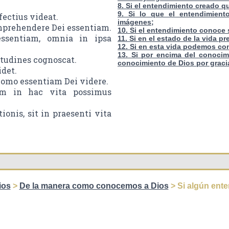
8. Si el entendimiento creado q
9. Si lo que el entendimien
fectius videat.
imágenes;
omprehendere Dei essentiam.
10. Si el entendimiento conoce
essentiam, omnia in ipsa
11. Si en el estado de la vida 
12. Si en esta vida podemos con
13. Si por encima del conocim
litudines cognoscat.
conocimiento de Dios por graci
idet.
 homo essentiam Dei videre.
um in hac vita possimus
ionis, sit in praesenti vita
ios
>
De la manera como conocemos a Dios
> Si algún ent