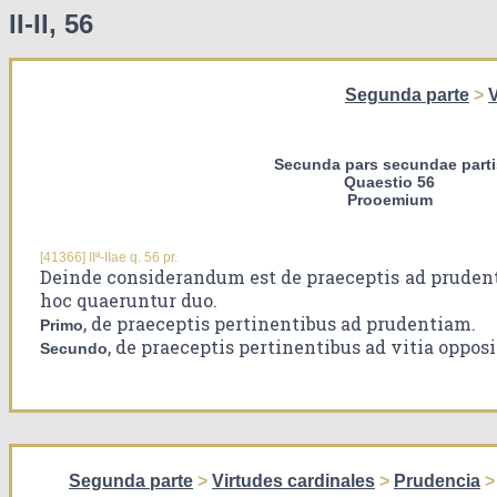
II-II, 56
Segunda parte
>
V
Secunda pars secundae parti
Quaestio 56
Prooemium
[41366] IIª-IIae q. 56 pr.
Deinde considerandum est de praeceptis ad prudent
hoc quaeruntur duo.
, de praeceptis pertinentibus ad prudentiam.
Primo
, de praeceptis pertinentibus ad vitia opposi
Secundo
Segunda parte
>
Virtudes cardinales
>
Prudencia