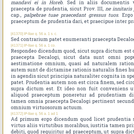
mandavi ei in Horeb
. Sed in aliis documentis 
praecepta de prudentia, sicut Prov. III,
ne innitaris
cap.,
palpebrae tuae praecedant gressus tuos
. Ergo
praeceptum de prudentia dari, et praecipue inter pr
[41370] IIª-IIae q. 56 a. 1 s. c.
Sed contrarium patet enumeranti praecepta Decalo
[41371] IIª-IIae q. 56 a. 1 co.
Respondeo dicendum quod, sicut supra dictum est c
praecepta Decalogi, sicut data sunt omni pop
aestimatione omnium, quasi ad naturalem ration
autem sunt de dictamine rationis naturalis fines h
in agendis sicut principia naturaliter cognita in spe
patet. Prudentia autem non est circa finem, sed cir
supra dictum est. Et ideo non fuit conveniens u
aliquod praeceptum poneretur ad prudentiam di
tamen omnia praecepta Decalogi pertinent secund
omnium virtuosorum actuum.
[41372] IIª-IIae q. 56 a. 1 ad 1
Ad primum ergo dicendum quod licet prudentia si
virtus aliis virtutibus moralibus, iustitia tamen pr
debiti, quod requiritur ad praeceptum, ut supra dic