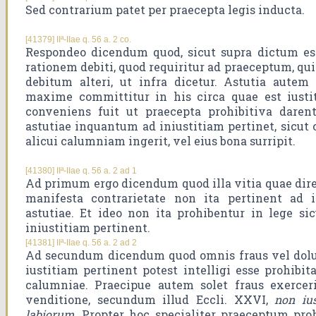
Sed contrarium patet per praecepta legis inducta.
[41379] IIª-IIae q. 56 a. 2 co.
Respondeo dicendum quod, sicut supra dictum est
rationem debiti, quod requiritur ad praeceptum, qui
debitum alteri, ut infra dicetur. Astutia aut
maxime committitur in his circa quae est iustit
conveniens fuit ut praecepta prohibitiva daren
astutiae inquantum ad iniustitiam pertinet, sicut 
alicui calumniam ingerit, vel eius bona surripit.
[41380] IIª-IIae q. 56 a. 2 ad 1
Ad primum ergo dicendum quod illa vitia quae dir
manifesta contrarietate non ita pertinent ad i
astutiae. Et ideo non ita prohibentur in lege sic
iniustitiam pertinent.
[41381] IIª-IIae q. 56 a. 2 ad 2
Ad secundum dicendum quod omnis fraus vel dolu
iustitiam pertinent potest intelligi esse prohibita
calumniae. Praecipue autem solet fraus exercer
venditione, secundum illud Eccli. XXVI,
non ius
labiorum
. Propter hoc specialiter praeceptum pro