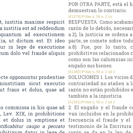
POR OTRA PARTE, está el he
demuestran lo contrario.
[41379] IIª-IIae q. 56 a. 2 co.
, iustitia maxime respicit
RESPUESTA. Como acabamos d
a iustitia est ad reddendum
razón de lo debido, necesar
em quantum ad executionem
a.2), la justicia se ordena 
ia, ut dictum est. Et ideo
parte, se comete sobre tod
tur in lege de executione
a.8). Fue, por lo tanto,
cum dolo vel fraude aliquis
prohibitivos relacionados co
como son las calumnias inf
engaño sus bienes.
[41380] IIª-IIae q. 56 a. 2 ad 1
ecte opponuntur prudentiae
SOLUCIONES 1. Los vicios d
niustitiam sicut executio
contrariedad no atañen a l
ut fraus et dolus, quae ad
razón no están prohibidos 
también a la injusticia.
[41381] IIª-IIae q. 56 a. 2 ad 2
s commissa in his quae ad
2. El engaño y el fraude 
, Lev. XIX, in prohibitione
van incluidos en la prohi
i et dolus in emptione et
frecuencia el fraude y el
tificabitur caupo a peccato
testimonio de la Escritura:
hibitivum datur in lege de
razón se da en la ley de