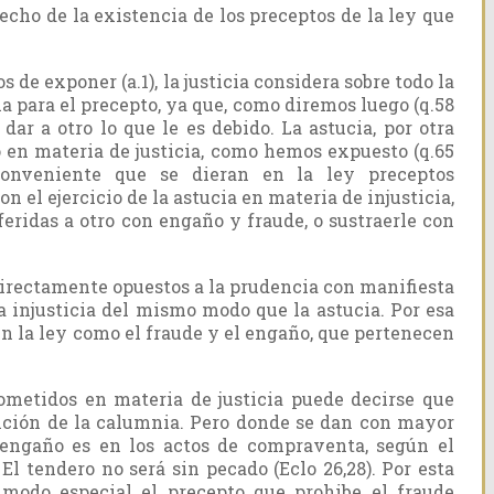
cho de la existencia de los preceptos de la ley que
e exponer (a.1), la justicia considera sobre todo la
ia para el precepto, ya que, como diremos luego (q.58
a dar a otro lo que le es debido. La astucia, por otra
o en materia de justicia, como hemos expuesto (q.65
 conveniente que se dieran en la ley preceptos
n el ejercicio de la astucia en materia de injusticia,
eridas a otro con engaño y fraude, o sustraerle con
irectamente opuestos a la prudencia con manifiesta
a injusticia del mismo modo que la astucia. Por esa
en la ley como el fraude y el engaño, que pertenecen
cometidos en materia de justicia puede decirse que
bición de la calumnia. Pero donde se dan con mayor
 engaño es en los actos de compraventa, según el
 El tendero no será sin pecado (Eclo 26,28). Por esta
 modo especial el precepto que prohibe el fraude