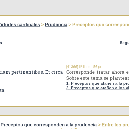
irtudes cardinales
>
Prudencia
> Preceptos que correspond
s
Segu
[41366] IIª-IIae q. 56 pr.
iam pertinentibus. Et circa
Corresponde tratar ahora e
Sobre este tema se plantea
1. Preceptos que atañen a la pr
2. Preceptos que atañen a los vi
ta.
>
Preceptos que corresponden a la prudencia
> Entre los pr