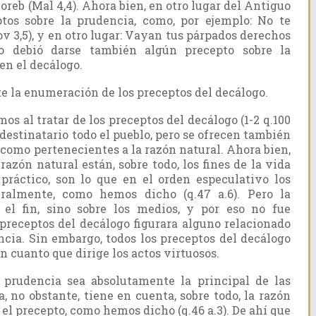
Horeb (Mal 4,4). Ahora bien, en otro lugar del Antiguo
tos sobre la prudencia, como, por ejemplo: No te
v 3,5), y en otro lugar: Vayan tus párpados derechos
go debió darse también algún precepto sobre la
en el decálogo.
 la enumeración de los preceptos del decálogo.
 al tratar de los preceptos del decálogo (1-2 q.100
o destinatario todo el pueblo, pero se ofrecen también
 como pertenecientes a la razón natural. Ahora bien,
razón natural están, sobre todo, los fines de la vida
práctico, son lo que en el orden especulativo los
uralmente, como hemos dicho (q.47 a.6). Pero la
 el fin, sino sobre los medios, y por eso no fue
preceptos del decálogo figurara alguno relacionado
cia. Sin embargo, todos los preceptos del decálogo
n cuanto que dirige los actos virtuosos.
prudencia sea absolutamente la principal de las
a, no obstante, tiene en cuenta, sobre todo, la razón
 el precepto, como hemos dicho (q.46 a.3). De ahí que