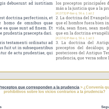
gis debuerunt ad iustitiam
los preceptos principales d
más a la justicia que a la p
[41373] IIª-IIae q. 56 a. 1 ad 2
 doctrina perfectionis, et
2. La doctrina del Evangeli
tur homo de omnibus quae
que el hombre fuera bien ins
ve ea quae sunt ad finem. Et
vida, sean fines, sean med
e prudentia praecepta dari.
que en la doctrina evangéli
[41374] IIª-IIae q. 56 a. 1 ad 3
ris testamenti ordinatur ad
3. La doctrina del Anti
s fuit ut in subsequentibus
preceptos del decálogo;
ur de actu prudentiae, qui
posteriores del Antiguo Te
prudencia, que versa sobre 
Preceptos que corresponden a la prudencia
> ¿Convenía que
prohibitivos sobre los vicios contrarios a la prudencia?
s
Segu