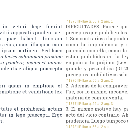
[41375] IIª-IIae q. 56 a. 2 arg. 1
in veteri lege fuerint
DIFICULTADES. Parece que
itiis oppositis prudentiae.
preceptos que prohíben los 
a quae habent directam
1. Son contrarios a la prud
s eius, quam illa quae cum
como la imprudencia y s
d ipsam pertinent. Sed haec
parecido con ella, como la
n facies calumniam proximo
están prohibidos en la le
rsa pondera, maius et minus
.
engaño a tu prójimo (Lev 
rudentiae aliqua praecepta
grande y pesa chica (Dt 25
preceptos prohibitivos sobr
[41376] IIª-IIae q. 56 a. 2 arg. 2
fieri quam in emptione et
2. Además de la compravent
 emptione et venditione lex
Fue, por lo mismo, inconve
materia de compraventa.
[41377] IIª-IIae q. 56 a. 2 arg. 3
rtutis et prohibendi actum
3. El mismo motivo hay par
tur in lege praecepti. Ergo
acto del vicio contrario. Ah
i.
prudencia. Luego tampoco d
[41378] IIª-IIae q. 56 a. 2 s. c.