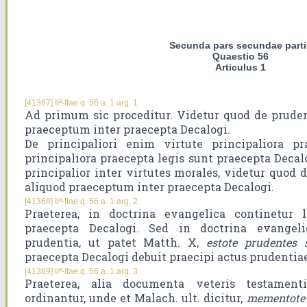
Secunda pars secundae parti
Quaestio 56
Articulus 1
[41367] IIª-IIae q. 56 a. 1 arg. 1
Ad primum sic proceditur. Videtur quod de prude
praeceptum inter praecepta Decalogi.
De principaliori enim virtute principaliora p
principaliora praecepta legis sunt praecepta Decal
principalior inter virtutes morales, videtur quod
aliquod praeceptum inter praecepta Decalogi.
[41368] IIª-IIae q. 56 a. 1 arg. 2
Praeterea, in doctrina evangelica continetu
praecepta Decalogi. Sed in doctrina evangel
prudentia, ut patet Matth. X,
estote prudentes 
praecepta Decalogi debuit praecipi actus prudentiae
[41369] IIª-IIae q. 56 a. 1 arg. 3
Praeterea, alia documenta veteris testament
ordinantur, unde et Malach. ult. dicitur,
mementote l