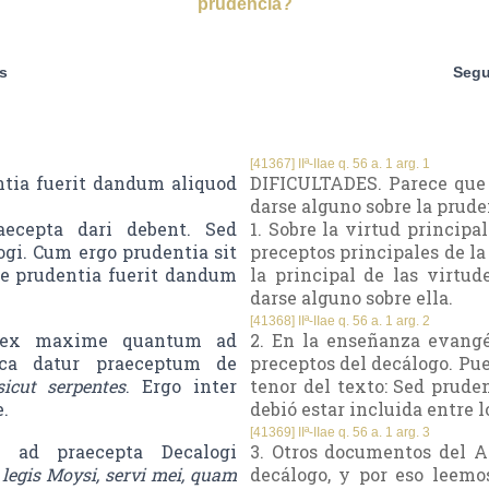
prudencia?
s
Segu
[41367] IIª-IIae q. 56 a. 1 arg. 1
ntia fuerit dandum aliquod
DIFICULTADES. Parece que 
darse alguno sobre la prude
raecepta dari debent. Sed
1. Sobre la virtud principa
ogi. Cum ergo prudentia sit
preceptos principales de la
 de prudentia fuerit dandum
la principal de las virtud
darse alguno sobre ella.
[41368] IIª-IIae q. 56 a. 1 arg. 2
r lex maxime quantum ad
2. En la enseñanza evangé
ica datur praeceptum de
preceptos del decálogo. Pue
sicut serpentes
. Ergo inter
tenor del texto: Sed prude
.
debió estar incluida entre l
[41369] IIª-IIae q. 56 a. 1 arg. 3
i ad praecepta Decalogi
3. Otros documentos del A
egis Moysi, servi mei, quam
decálogo, y por eso leemo