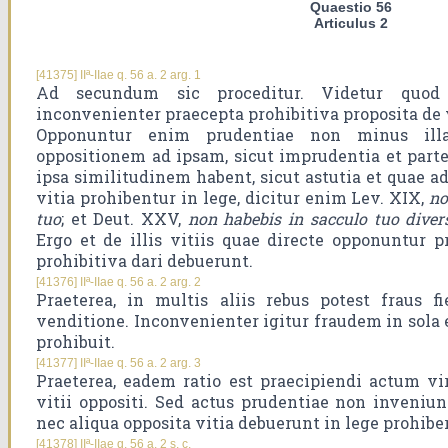
Quaestio 56
Articulus 2
[41375] IIª-IIae q. 56 a. 2 arg. 1
Ad secundum sic proceditur. Videtur quod 
inconvenienter praecepta prohibitiva proposita de v
Opponuntur enim prudentiae non minus ill
oppositionem ad ipsam, sicut imprudentia et parte
ipsa similitudinem habent, sicut astutia et quae a
vitia prohibentur in lege, dicitur enim Lev. XIX,
no
tuo
; et Deut. XXV,
non habebis in sacculo tuo dive
Ergo et de illis vitiis quae directe opponuntur p
prohibitiva dari debuerunt.
[41376] IIª-IIae q. 56 a. 2 arg. 2
Praeterea, in multis aliis rebus potest fraus 
venditione. Inconvenienter igitur fraudem in sola
prohibuit.
[41377] IIª-IIae q. 56 a. 2 arg. 3
Praeterea, eadem ratio est praecipiendi actum vi
vitii oppositi. Sed actus prudentiae non inveniun
nec aliqua opposita vitia debuerunt in lege prohiber
[41378] IIª-IIae q. 56 a. 2 s. c.