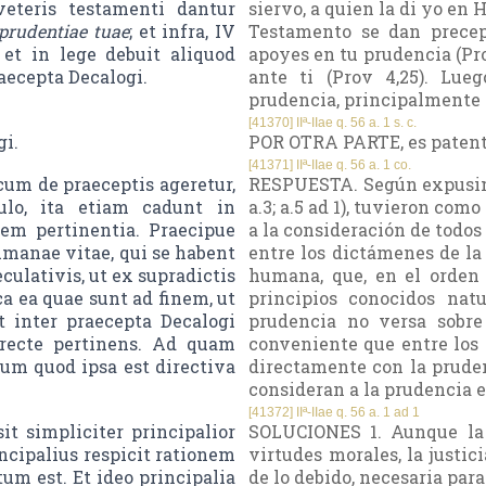
veteris testamenti dantur
siervo, a quien la di yo en 
 prudentiae tuae
; et infra, IV
Testamento se dan precep
 et in lege debuit aliquod
apoyes en tu prudencia (Pro
aecepta Decalogi.
ante ti (Prov 4,25). Lue
prudencia, principalmente 
[41370] IIª-IIae q. 56 a. 1 s. c.
gi.
POR OTRA PARTE, es patente
[41371] IIª-IIae q. 56 a. 1 co.
um de praeceptis ageretur,
RESPUESTA. Según expusimos
ulo, ita etiam cadunt in
a.3; a.5 ad 1), tuvieron com
em pertinentia. Praecipue
a la consideración de todos
umanae vitae, qui se habent
entre los dictámenes de la 
culativis, ut ex supradictis
humana, que, en el orden 
ca ea quae sunt ad finem, ut
principios conocidos nat
t inter praecepta Decalogi
prudencia no versa sobre
recte pertinens. Ad quam
conveniente que entre los 
um quod ipsa est directiva
directamente con la pruden
consideran a la prudencia e
[41372] IIª-IIae q. 56 a. 1 ad 1
t simpliciter principalior
SOLUCIONES 1. Aunque la 
incipalius respicit rationem
virtudes morales, la justici
tum est. Et ideo principalia
de lo debido, necesaria para