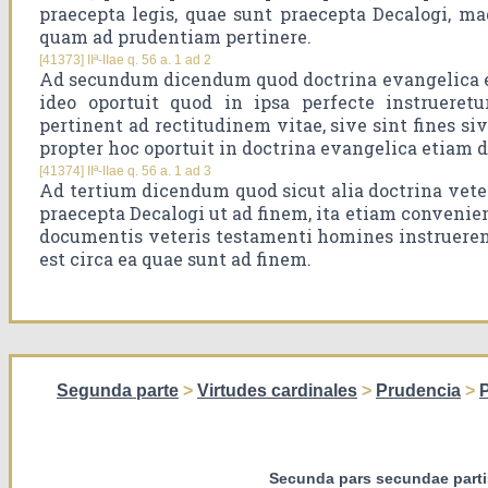
praecepta legis, quae sunt praecepta Decalogi, ma
quam ad prudentiam pertinere.
[41373] IIª-IIae q. 56 a. 1 ad 2
Ad secundum dicendum quod doctrina evangelica est
ideo oportuit quod in ipsa perfecte instruere
pertinent ad rectitudinem vitae, sive sint fines si
propter hoc oportuit in doctrina evangelica etiam d
[41374] IIª-IIae q. 56 a. 1 ad 3
Ad tertium dicendum quod sicut alia doctrina vete
praecepta Decalogi ut ad finem, ita etiam convenien
documentis veteris testamenti homines instruerent
est circa ea quae sunt ad finem.
Segunda parte
>
Virtudes cardinales
>
Prudencia
>
Secunda pars secundae parti