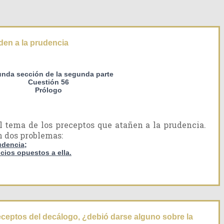
en a la prudencia
nda sección de la segunda parte
Cuestión 56
Prólogo
l tema de los preceptos que atañen a la prudencia.
n dos problemas:
udencia;
cios opuestos a ella.
eceptos del decálogo, ¿debió darse alguno sobre la