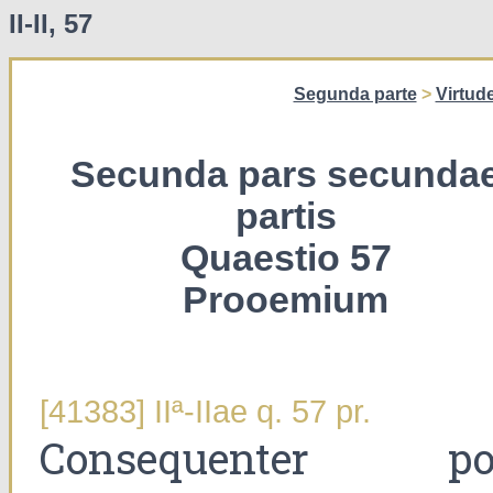
II-II, 57
Segunda parte
>
Virtud
Secunda pars secunda
partis
Quaestio 57
Prooemium
[41383] IIª-IIae q. 57 pr.
Consequenter po