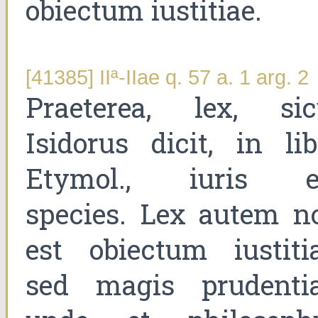
obiectum iustitiae.
[41385] IIª-IIae q. 57 a. 1 arg. 2
Praeterea, lex, sic
Isidorus dicit, in lib
Etymol., iuris e
species. Lex autem n
est obiectum iustitia
sed magis prudentia