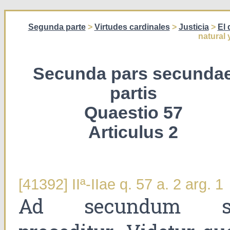
Segunda parte
>
Virtudes cardinales
>
Justicia
>
El
natural 
Secunda pars secunda
partis
Quaestio 57
Articulus 2
[41392] IIª-IIae q. 57 a. 2 arg. 1
Ad secundum s