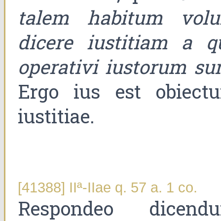
talem habitum volu
dicere iustitiam a q
operativi iustorum su
Ergo ius est obiect
iustitiae.
[41388] IIª-IIae q. 57 a. 1 co.
Respondeo dicend