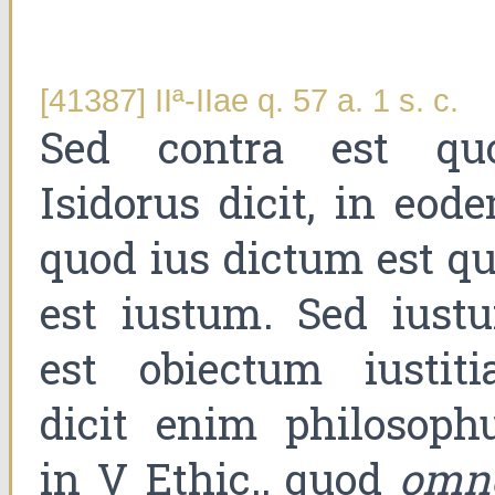
[41387] IIª-IIae q. 57 a. 1 s. c.
Sed contra est qu
Isidorus dicit, in eode
quod ius dictum est qu
est iustum. Sed iust
est obiectum iustitia
dicit enim philosophu
in V Ethic., quod
omn