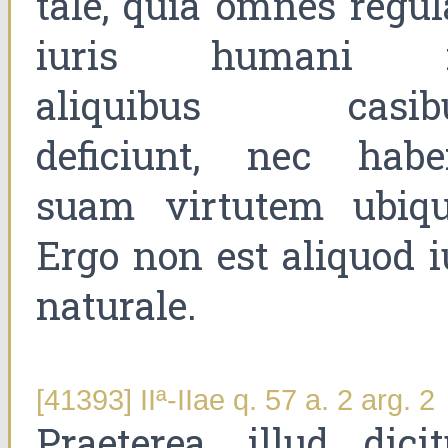
tale, quia omnes regul
iuris humani 
aliquibus casib
deficiunt, nec habe
suam virtutem ubiqu
Ergo non est aliquod i
naturale.
[41393] IIª-IIae q. 57 a. 2 arg. 2
Praeterea, illud dicit