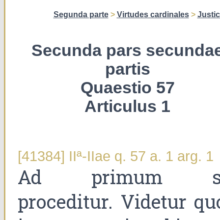
Segunda parte
>
Virtudes cardinales
>
Justic
Secunda pars secunda
partis
Quaestio 57
Articulus 1
[41384] IIª-IIae q. 57 a. 1 arg. 1
Ad primum s
proceditur. Videtur qu