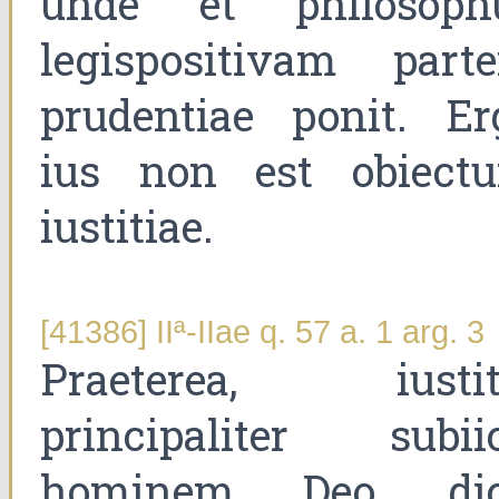
unde et philosoph
legispositivam part
prudentiae ponit. Er
ius non est obiect
iustitiae.
[41386] IIª-IIae q. 57 a. 1 arg. 3
Praeterea, iustit
principaliter subiic
hominem Deo, dic