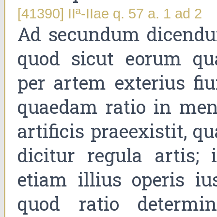
[41390] IIª-IIae q. 57 a. 1 ad 2
Ad secundum dicend
quod sicut eorum qu
per artem exterius fiu
quaedam ratio in men
artificis praeexistit, q
dicitur regula artis; i
etiam illius operis ius
quod ratio determin