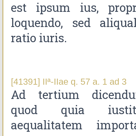
est ipsum ius, propr
loquendo, sed aliqual
ratio iuris.
[41391] IIª-IIae q. 57 a. 1 ad 3
Ad tertium dicend
quod quia iustit
aequalitatem importa