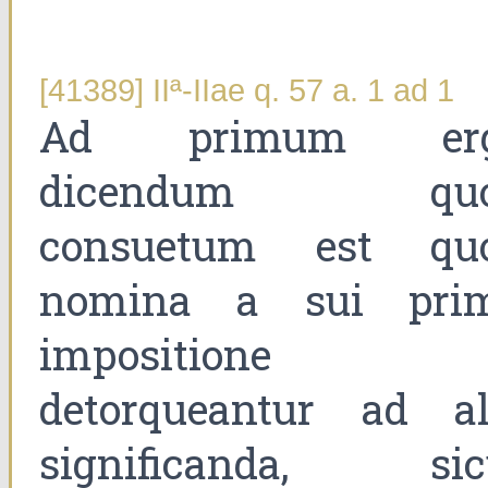
[41389] IIª-IIae q. 57 a. 1 ad 1
Ad primum er
dicendum qu
consuetum est qu
nomina a sui pri
impositione
detorqueantur ad al
significanda, sic