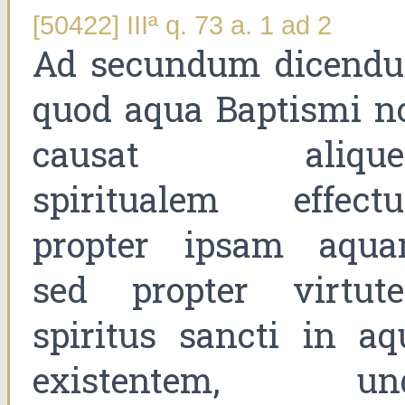
[50422] IIIª q. 73 a. 1 ad 2
Ad secundum dicend
quod aqua Baptismi n
causat aliqu
spiritualem effect
propter ipsam aqua
sed propter virtut
spiritus sancti in aq
existentem, un