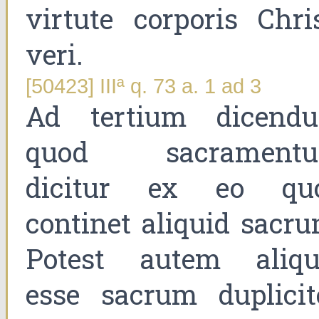
virtute corporis Chris
veri.
[50423] IIIª q. 73 a. 1 ad 3
Ad tertium dicend
quod sacrament
dicitur ex eo qu
continet aliquid sacru
Potest autem aliqu
esse sacrum duplicite