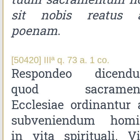
sit nobis reatus 
poenam
.
[50420] IIIª q. 73 a. 1 co.
Respondeo dicend
quod sacramen
Ecclesiae ordinantur 
subveniendum homi
in vita spirituali. Vi