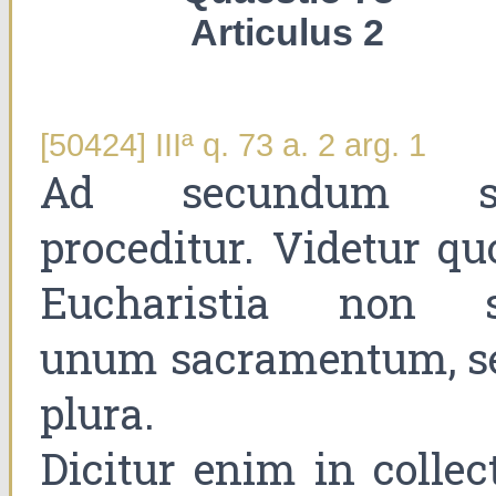
Articulus 2
[50424] IIIª q. 73 a. 2 arg. 1
Ad secundum s
proceditur. Videtur qu
Eucharistia non s
unum sacramentum, s
plura.
Dicitur enim in collect