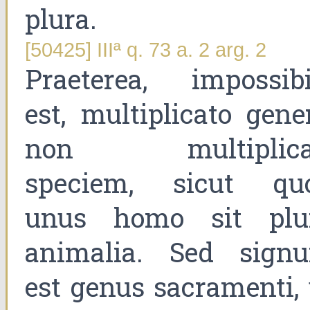
plura.
[50425] IIIª q. 73 a. 2 arg. 2
Praeterea, impossibi
est, multiplicato gener
non multiplica
speciem, sicut qu
unus homo sit plu
animalia. Sed sign
est genus sacramenti, 