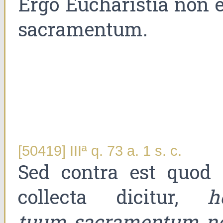
Ergo Eucharistia non e
sacramentum.
[50419] IIIª q. 73 a. 1 s. c.
Sed contra est quod 
collecta dicitur,
h
tuum sacramentum n