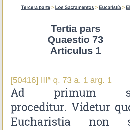
Tercera parte
>
Los Sacramentos
>
Eucaristía
>
E
Tertia pars
Quaestio 73
Articulus 1
[50416] IIIª q. 73 a. 1 arg. 1
Ad primum s
proceditur. Videtur qu
Eucharistia non s