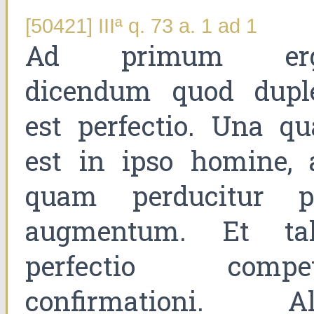
[50421] IIIª q. 73 a. 1 ad 1
Ad primum er
dicendum quod dupl
est perfectio. Una qu
est in ipso homine, 
quam perducitur p
augmentum. Et tal
perfectio compet
confirmationi. Al