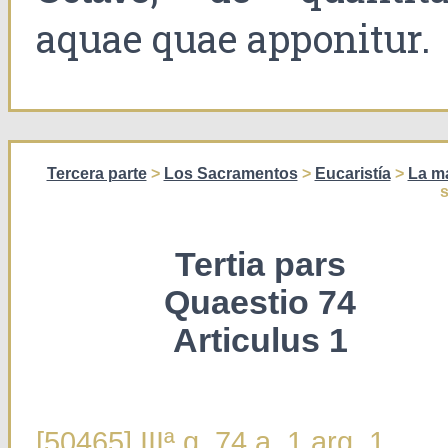
aquae quae apponitur.
Tercera parte
>
Los Sacramentos
>
Eucaristía
>
La ma
Tertia pars
Quaestio 74
Articulus 1
[50465] IIIª q. 74 a. 1 arg. 1