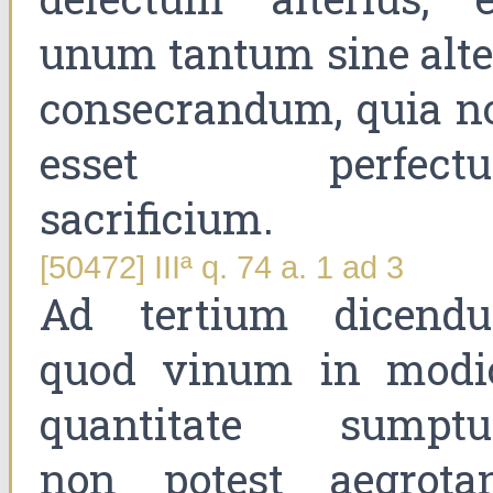
unum tantum sine alte
consecrandum, quia n
esset perfect
sacrificium.
[50472] IIIª q. 74 a. 1 ad 3
Ad tertium dicend
quod vinum in modi
quantitate sumpt
non potest aegrotan