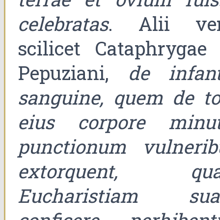
celebratas
. Alii ver
scilicet Cataphrygae 
Pepuziani,
de infant
sanguine, quem de to
eius corpore minut
punctionum vulnerib
extorquent, qua
Eucharistiam su