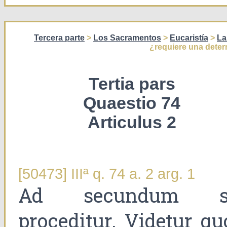
Tercera parte
>
Los Sacramentos
>
Eucaristía
>
La
¿requiere una deter
Tertia pars
Quaestio 74
Articulus 2
[50473] IIIª q. 74 a. 2 arg. 1
Ad secundum s
proceditur. Videtur qu