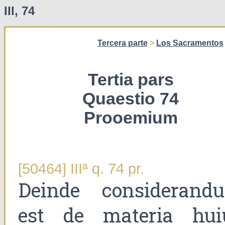
III, 74
Tercera parte
>
Los Sacramentos
Tertia pars
Quaestio 74
Prooemium
[50464] IIIª q. 74 pr.
Deinde considerand
est de materia hui