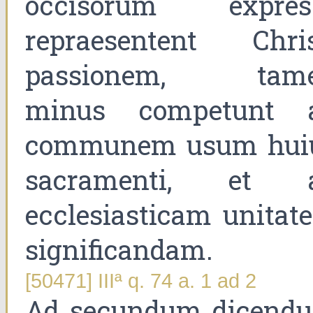
occisorum expres
repraesentent Chris
passionem, tam
minus competunt 
communem usum hui
sacramenti, et 
ecclesiasticam unitat
significandam.
[50471] IIIª q. 74 a. 1 ad 2
Ad secundum dicend