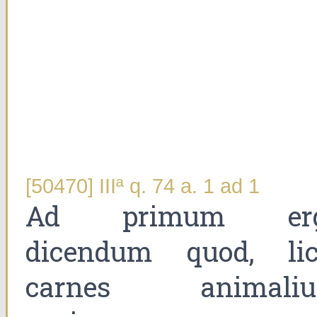
[50470] IIIª q. 74 a. 1 ad 1
Ad primum er
dicendum quod, lic
carnes animali