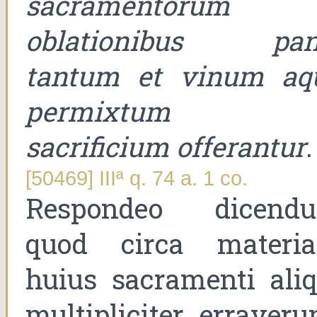
sacramentorum
oblationibus pan
tantum et vinum aq
permixtum i
sacrificium offerantur
.
[50469] IIIª q. 74 a. 1 co.
Respondeo dicend
quod circa materi
huius sacramenti aliq
multipliciter erraveru