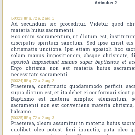
Articulus 2
[50323] IIIª q. 72 a. 2 arg. 1
Ad secundum sic proceditur. Videtur quod ch
materia huius sacramenti.
Hoc enim sacramentum, ut dictum est, institutum
discipulis spiritum sanctum. Sed ipse misit ei
chrismatis unctione. Ipsi etiam apostoli hoc sa
solam manus impositionem, absque chrismate, di
apostoli imponebant manus super baptizatos, et ac
Ergo chrisma non est materia huius sacramen
necessitate sacramenti.
[50324] IIIª q. 72 a. 2 arg. 2
Praeterea, confirmatio quodammodo perficit sa
supra dictum est, et ita debet ei conformari sicut pe
Baptismo est materia simplex elementum, sc
sacramenti non est conveniens materia chrisma, 
balsamo.
[50325] IIIª q. 72 a. 2 arg. 3
Praeterea, oleum assumitur in materia huius sac
quolibet oleo potest fieri inunctio, puta oleo 