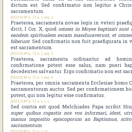
dictum est. Sed confirmatio non legitur a Chris
sacramentum.
[50314] IIIª q. 72 a. 1 arg. 2
Praeterea, sacramenta novae legis in veteri praefig
dicit, I Cor. X, quod
omnes in Moyse baptizati sunt i
eandem spiritualem escam manducaverunt, et omne
biberunt
. Sed confirmatio non fuit praefigurata in 
est sacramentum.
[50315] IIIª q. 72 a. 1 arg. 3
Praeterea, sacramenta ordinantur ad hom
confirmatione potest esse salus, nam pueri bap
decedentes salvantur. Ergo confirmatio non est sa
[50316] IIIª q. 72 a. 1 arg. 4
Praeterea, per omnia sacramenta Ecclesiae homo Ch
sacramentorum auctor. Sed per confirmationem ho
potest, qui non legitur esse confirmatus.
[50317] IIIª q. 72 a. 1 s. c.
Sed contra est quod Melchiades Papa scribit Hi
super quibus rogastis nos vos informari, idest, u
manus impositio episcoporum an Baptismus, sci
sacramentum
.
[50318] IIIª q. 72 a. 1 co.