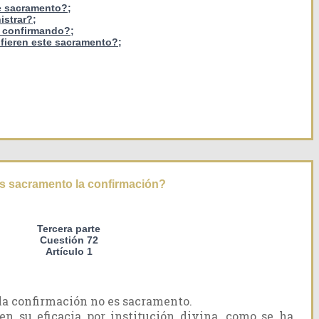
te sacramento?;
istrar?;
l confirmando?;
fieren este sacramento?;
s sacramento la confirmación?
Tercera parte
Cuestión 72
Artículo 1
la confirmación no es sacramento.
en su eficacia por institución divina, como se ha