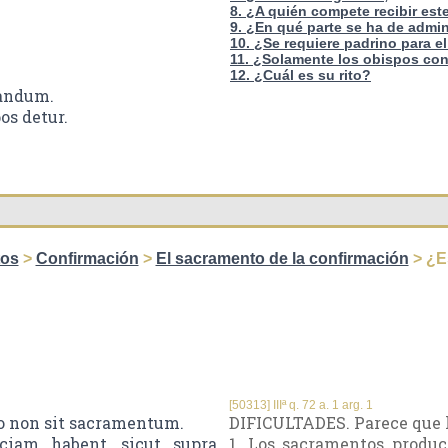
8. ¿A quién compete recibir es
9. ¿En qué parte se ha de admin
10. ¿Se requiere padrino para e
11. ¿Solamente los obispos con
12. ¿Cuál es su rito?
mandum.
os detur.
tos
>
Confirmación
>
El sacramento de la confirmación
> ¿E
[50313] IIIª q. 72 a. 1 arg. 1
o non sit sacramentum.
DIFICULTADES. Parece que 
ciam habent, sicut supra
1. Los sacramentos produc