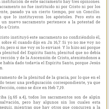
 institución de este sacramento hay tres opiniones.
cramento no fue instituido ni por Cristo ni por los
ente, pasado ya un cierto tiempo, por un Concilio.
n que lo instituyeron los apóstoles. Pero esto es
ir un nuevo sacramento pertenece a la potestad de
o a Cristo.
risto instituyó este sacramento no confiriéndolo él,
sobre él cuando dijo en Jn 16,7: Si yo no me voy no
to, pero si me voy os lo enviaré. Y lo hizo así porque
 plenitud del Espíritu Santo, plenitud que no debía
rrección y de la Ascensión de Cristo, ateniéndonos a
se había dado todavía el Espíritu Santo, porque Jesús
n.
ramento de la plenitud de la gracia, por lo que en el
o tener una prefiguración correspondiente, ya que
rfección, como se dice en Heb 7,19.
iba (q.65 a.4), todos los sacramentos son de algún
salvación, pero hay algunos sin los cuales esta
seguir, mientras que hay otros que concurren a la