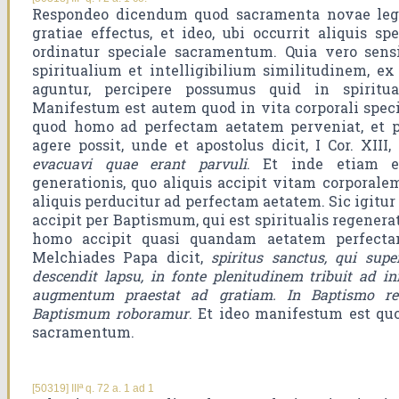
Respondeo dicendum quod sacramenta novae legi
gratiae effectus, et ideo, ubi occurrit aliquis spe
ordinatur speciale sacramentum. Quia vero sensi
spiritualium et intelligibilium similitudinem, ex
aguntur, percipere possumus quid in spiritual
Manifestum est autem quod in vita corporali speci
quod homo ad perfectam aetatem perveniat, et p
agere possit, unde et apostolus dicit, I Cor. XIII,
evacuavi quae erant parvuli
. Et inde etiam e
generationis, quo aliquis accipit vitam corporale
aliquis perducitur ad perfectam aetatem. Sic igitu
accipit per Baptismum, qui est spiritualis regenera
homo accipit quasi quandam aetatem perfectam
Melchiades Papa dicit,
spiritus sanctus, qui supe
descendit lapsu, in fonte plenitudinem tribuit ad i
augmentum praestat ad gratiam. In Baptismo re
Baptismum roboramur
. Et ideo manifestum est quo
sacramentum.
[50319] IIIª q. 72 a. 1 ad 1