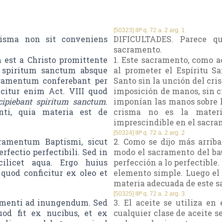
[50323] IIIª q. 72 a. 2 arg. 1
risma non sit conveniens
DIFICULTADES. Parece q
sacramento.
 est a Christo promittente
1. Este sacramento, como ac
s spiritum sanctum absque
al prometer el Espíritu Sa
cramentum conferebant per
Santo sin la unción del cri
citur enim Act. VIII quod
imposición de manos, sin cr
cipiebant spiritum sanctum
.
imponían las manos sobre lo
ti, quia materia est de
crisma no es la materi
imprescindible en el sacra
[50324] IIIª q. 72 a. 2 arg. 2
cramentum Baptismi, sicut
2. Como se dijo más arriba 
rfectio perfectibili. Sed in
modo el sacramento del bau
ilicet aqua. Ergo huius
perfección a lo perfectible.
quod conficitur ex oleo et
elemento simple. Luego el 
materia adecuada de este 
[50325] IIIª q. 72 a. 2 arg. 3
ramenti ad inungendum. Sed
3. El aceite se utiliza e
quod fit ex nucibus, et ex
cualquier clase de aceite s