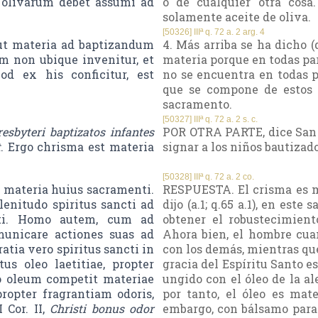
 olivarum debet assumi ad
o de cualquier otra cosa
solamente aceite de oliva.
[50326] IIIª q. 72 a. 2 arg. 4
 ut materia ad baptizandum
4. Más arriba se ha dicho (
um non ubique invenitur, et
materia porque en todas par
d ex his conficitur, est
no se encuentra en todas 
que se compone de estos 
sacramento.
[50327] IIIª q. 72 a. 2 s. c.
resbyteri baptizatos infantes
POR OTRA PARTE, dice San G
t
. Ergo chrisma est materia
signar a los niños bautizado
[50328] IIIª q. 72 a. 2 co.
materia huius sacramenti.
RESPUESTA. El crisma es m
enitudo spiritus sancti ad
dijo (a.1; q.65 a.1), en est
tati. Homo autem, cum ad
obtener el robustecimient
municare actiones suas ad
Ahora bien, el hombre cu
ratia vero spiritus sancti in
con los demás, mientras que
us oleo laetitiae, propter
gracia del Espíritu Santo es
eo oleum competit materiae
ungido con el óleo de la al
opter fragrantiam odoris,
por tanto, el óleo es mat
 Cor. II,
Christi bonus odor
embargo, con bálsamo para i