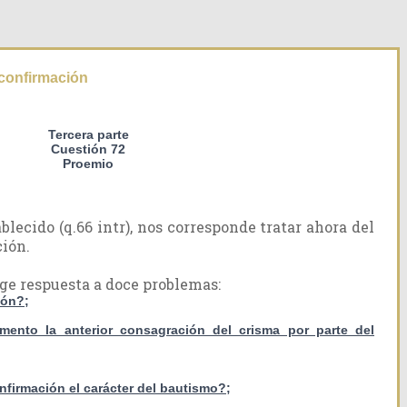
 confirmación
Tercera parte
Cuestión 72
Proemio
lecido (q.66 intr), nos corresponde tratar ahora del
ión.
ige respuesta a doce problemas:
ión?;
mento la anterior consagración del crisma por parte del
onfirmación el carácter del bautismo?;