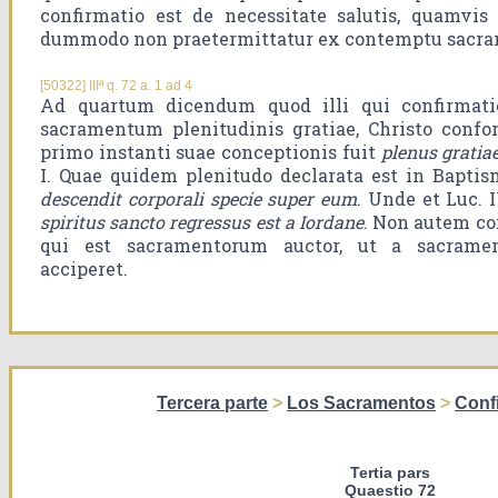
confirmatio est de necessitate salutis, quamvis 
dummodo non praetermittatur ex contemptu sacra
[50322] IIIª q. 72 a. 1 ad 4
Ad quartum dicendum quod illi qui confirmati
sacramentum plenitudinis gratiae, Christo conf
primo instanti suae conceptionis fuit
plenus gratiae
I. Quae quidem plenitudo declarata est in Bapti
descendit corporali specie super eum
. Unde et Luc. 
spiritus sancto regressus est a Iordane
. Non autem con
qui est sacramentorum auctor, ut a sacramen
acciperet.
Tercera parte
>
Los Sacramentos
>
Conf
Tertia pars
Quaestio 72