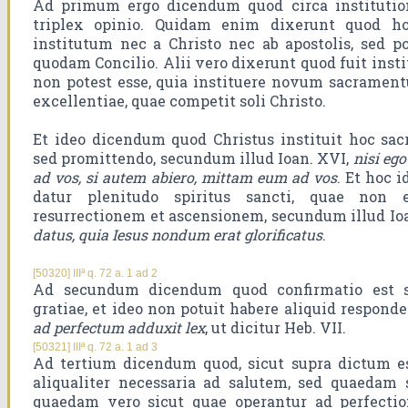
Ad primum ergo dicendum quod circa institutio
triplex opinio. Quidam enim dixerunt quod h
institutum nec a Christo nec ab apostolis, sed p
quodam Concilio. Alii vero dixerunt quod fuit insti
non potest esse, quia instituere novum sacramen
excellentiae, quae competit soli Christo.
Et ideo dicendum quod Christus instituit hoc sa
sed promittendo, secundum illud Ioan. XVI,
nisi ego
ad vos, si autem abiero, mittam eum ad vos
. Et hoc 
datur plenitudo spiritus sancti, quae non 
resurrectionem et ascensionem, secundum illud Ioa
datus, quia Iesus nondum erat glorificatus
.
[50320] IIIª q. 72 a. 1 ad 2
Ad secundum dicendum quod confirmatio est s
gratiae, et ideo non potuit habere aliquid responde
ad perfectum adduxit lex
, ut dicitur Heb. VII.
[50321] IIIª q. 72 a. 1 ad 3
Ad tertium dicendum quod, sicut supra dictum e
aliqualiter necessaria ad salutem, sed quaedam 
quaedam vero sicut quae operantur ad perfecti