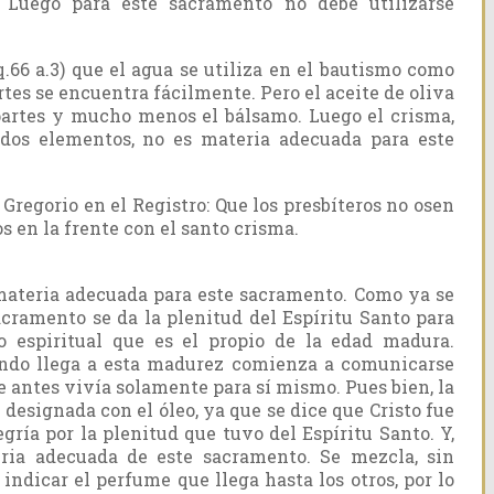
. Luego para este sacramento no debe utilizarse
q.66 a.3) que el agua se utiliza en el bautismo como
tes se encuentra fácilmente. Pero el aceite de oliva
partes y mucho menos el bálsamo. Luego el crisma,
dos elementos, no es materia adecuada para este
regorio en el Registro: Que los presbíteros no osen
s en la frente con el santo crisma.
ateria adecuada para este sacramento. Como ya se
e sacramento se da la plenitud del Espíritu Santo para
o espiritual que es el propio de la edad madura.
ando llega a esta madurez comienza a comunicarse
 antes vivía solamente para sí mismo. Pues bien, la
 designada con el óleo, ya que se dice que Cristo fue
egría por la plenitud que tuvo del Espíritu Santo. Y,
eria adecuada de este sacramento. Se mezcla, sin
ndicar el perfume que llega hasta los otros, por lo