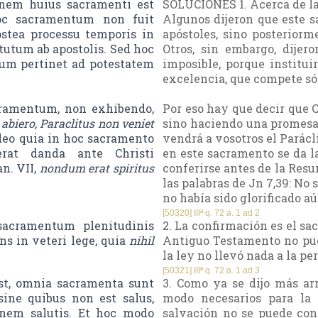
nem huius sacramenti est
SOLUCIONES 1. Acerca de la
oc sacramentum non fuit
Algunos dijeron que este sa
ostea processu temporis in
apóstoles, sino posteriorm
tutum ab apostolis. Sed hoc
Otros, sin embargo, dijero
tum pertinet ad potestatem
imposible, porque institu
excelencia, que compete sól
cramentum, non exhibendo,
Por eso hay que decir que C
 abiero, Paraclitus non veniet
sino haciendo una promesa 
ideo quia in hoc sacramento
vendrá a vosotros el Parácli
erat danda ante Christi
en este sacramento se da la
n. VII,
nondum erat spiritus
conferirse antes de la Resu
las palabras de Jn 7,39: No 
no había sido glorificado aú
[50320] IIIª q. 72 a. 1 ad 2
acramentum plenitudinis
2. La confirmación es el sac
ns in veteri lege, quia
nihil
Antiguo Testamento no pud
la ley no llevó nada a la pe
[50321] IIIª q. 72 a. 1 ad 3
st, omnia sacramenta sunt
3. Como ya se dijo más arr
sine quibus non est salus,
modo necesarios para la 
onem salutis. Et hoc modo
salvación no se puede con