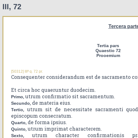
III, 72
Tercera part
Tertia pars
Quaestio 72
Prooemium
[50312] IIIª q. 72 pr.
Consequenter considerandum est de sacramento con
Et circa hoc quaeruntur duodecim.
, utrum confirmatio sit sacramentum.
Primo
, de materia eius.
Secundo
, utrum sit de necessitate sacramenti quod
Tertio
episcopum consecratum.
, de forma ipsius.
Quarto
, utrum imprimat characterem.
Quinto
, utrum character confirmationis pr
Sexto