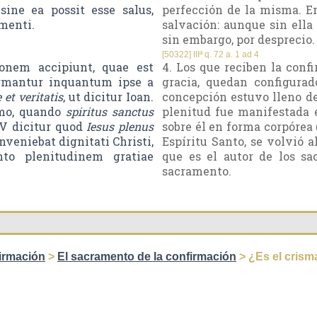
sine ea possit esse salus,
perfección de la misma. En
menti.
salvación: aunque sin ella
sin embargo, por desprecio.
[50322] IIIª q. 72 a. 1 ad 4
onem accipiunt, quae est
4. Los que reciben la conf
ormantur inquantum ipse a
gracia, quedan configura
 et veritatis
, ut dicitur Ioan.
concepción estuvo lleno de 
smo, quando
spiritus sanctus
plenitud fue manifestada 
IV dicitur quod
Iesus plenus
sobre él en forma corpórea (
veniebat dignitati Christi,
Espíritu Santo, se volvió a
to plenitudinem gratiae
que es el autor de los sa
sacramento.
irmación
>
El sacramento de la confirmación
> ¿Es el crism