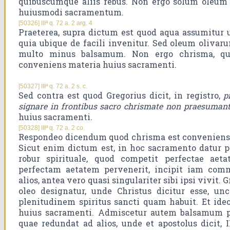
quibuscumque aliis rebus. Non ergo solum oleum
huiusmodi sacramentum.
[50326] IIIª q. 72 a. 2 arg. 4
Praeterea, supra dictum est quod aqua assumitur
quia ubique de facili invenitur. Sed oleum olivar
multo minus balsamum. Non ergo chrisma, quo
conveniens materia huius sacramenti.
[50327] IIIª q. 72 a. 2 s. c.
Sed contra est quod Gregorius dicit, in registro,
p
signare in frontibus sacro chrismate non praesuman
huius sacramenti.
[50328] IIIª q. 72 a. 2 co.
Respondeo dicendum quod chrisma est conveniens 
Sicut enim dictum est, in hoc sacramento datur pl
robur spirituale, quod competit perfectae ae
perfectam aetatem pervenerit, incipit iam com
alios, antea vero quasi singulariter sibi ipsi vivit. G
oleo designatur, unde Christus dicitur esse, unct
plenitudinem spiritus sancti quam habuit. Et id
huius sacramenti. Admiscetur autem balsamum pr
quae redundat ad alios, unde et apostolus dicit, II