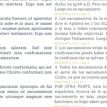
to instituta. Ergo non est
dicho ya (q.64 a.2). Pero n
Luego no es sacramento.
[50314] IIIª q. 72 a. 1 arg. 2
urata fuerunt, ut apostolus
2. Los sacramentos de la n
n nube et in mari, et omnes
dice el Apóstol en 1 Cor 10
s eundem potum spiritualem
y el mar, y todos comieron
veteri testamento. Ergo non
misma bebida espiritual. 
Antiguo Testamento. Luego
[50315] IIIª q. 72 a. 1 arg. 3
inum salutem. Sed sine
3. Los sacramentos están de
tizati sine confirmatione
confirmación puede haber s
cramentum.
la confirmación se salvan.
[50316] IIIª q. 72 a. 1 arg. 4
risto conformatur, qui est
4. Todos los sacramentos de
mo Christo conformari non
el autor de los sacrament
Cristo, ya que no consta qu
[50317] IIIª q. 72 a. 1 s. c.
spaniarum episcopis,
de his
POR OTRA PARTE, está lo 
trum maius sit sacramentum
españoles: Acerca de lo q
tote utrumque magnum esse
sacramento es más impor
bautismo, os hago saber que
[50318] IIIª q. 72 a. 1 co.