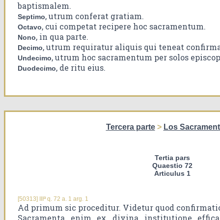
baptismalem.
, utrum conferat gratiam.
Septimo
, cui competat recipere hoc sacramentum.
Octavo
, in qua parte.
Nono
, utrum requiratur aliquis qui teneat confir
Decimo
, utrum hoc sacramentum per solos episcop
Undecimo
, de ritu eius.
Duodecimo
Tercera parte
>
Los Sacramen
Tertia pars
Quaestio 72
Articulus 1
[50313] IIIª q. 72 a. 1 arg. 1
Ad primum sic proceditur. Videtur quod confirmati
Sacramenta enim ex divina institutione effica