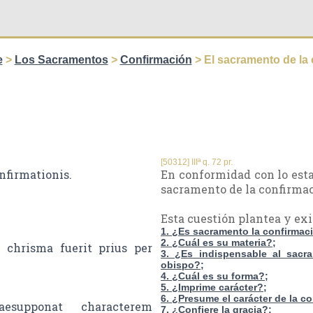
e
>
Los Sacramentos
>
Confirmación
> El sacramento de la
[50312] IIIª q. 72 pr.
firmationis.
En conformidad con lo estab
sacramento de la confirmac
Esta cuestión plantea y ex
1. ¿Es sacramento la confirmac
2. ¿Cuál es su materia?;
 chrisma fuerit prius per
3. ¿Es indispensable al sacra
obispo?;
4. ¿Cuál es su forma?;
5. ¿Imprime carácter?;
6. ¿Presume el carácter de la c
aesupponat characterem
7. ¿Confiere la gracia?;