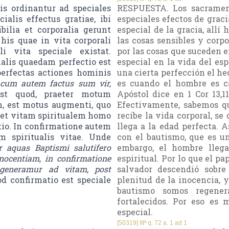
s ordinantur ad speciales
RESPUESTA. Los sacrament
cialis effectus gratiae, ibi
especiales efectos de graci
bilia et corporalia gerunt
especial de la gracia, allí
 his quae in vita corporali
las cosas sensibles y corpo
i vita speciale existat.
por las cosas que suceden e
alis quaedam perfectio est
especial en la vida del esp
erfectas actiones hominis
una cierta perfección el h
cum autem factus sum vir,
es cuando el hombre es ca
st quod, praeter motum
Apóstol dice en 1 Cor 13,
m, est motus augmenti, quo
Efectivamente, sabemos qu
r et vitam spiritualem homo
recibe la vida corporal, se
tio. In confirmatione autem
llega a la edad perfecta. 
 spiritualis vitae. Unde
con el bautismo, que es un
r aquas Baptismi salutifero
embargo, el hombre lleg
nnocentiam, in confirmatione
espiritual. Por lo que el p
generamur ad vitam, post
salvador descendió sobre
d confirmatio est speciale
plenitud de la inocencia, y
bautismo somos regener
fortalecidos. Por eso es
especial.
[50319] IIIª q. 72 a. 1 ad 1