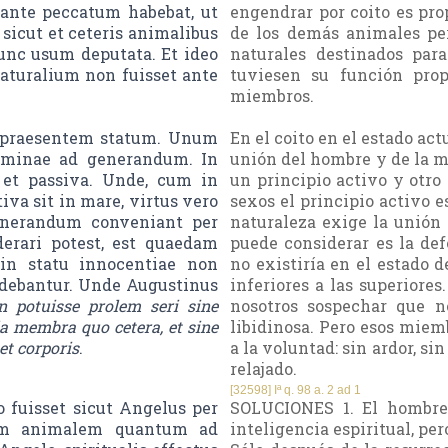
nte peccatum habebat, ut
engendrar por coito es pro
 sicut et ceteris animalibus
de los demás animales per
unc usum deputata. Et ideo
naturales destinados par
turalium non fuisset ante
tuviesen su función pro
miembros.
m praesentem statum. Unum
En el coito en el estado act
feminae ad generandum. In
unión del hombre y de la m
 et passiva. Unde, cum in
un principio activo y otro
iva sit in mare, virtus vero
sexos el principio activo 
generandum conveniant per
naturaleza exige la unión 
erari potest, est quaedam
puede considerar es la de
in statu innocentiae non
no existiría en el estado d
bdebantur. Unde Augustinus
inferiores a las superiores
n potuisse prolem seri sine
nosotros sospechar que n
la membra quo cetera, et sine
libidinosa. Pero esos mie
et corporis
.
a la voluntad: sin ardor, si
relajado.
[32598] Iª q. 98 a. 2 ad 1
fuisset sicut Angelus per
SOLUCIONES 1. El hombre 
tam animalem quantum ad
inteligencia espiritual, p