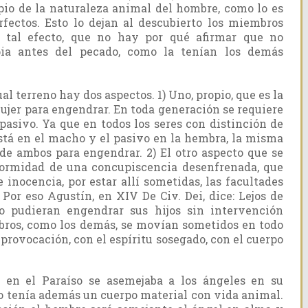
pio de la naturaleza animal del hombre, como lo es
fectos. Esto lo dejan al descubierto los miembros
a tal efecto, que no hay por qué afirmar que no
pia antes del pecado, como la tenían los demás
ual terreno hay dos aspectos. 1) Uno, propio, que es la
ujer para engendrar. En toda generación se requiere
 pasivo. Ya que en todos los seres con distinción de
está en el macho y el pasivo en la hembra, la misma
de ambos para engendrar. 2) El otro aspecto que se
formidad de una concupiscencia desenfrenada, que
e inocencia, por estar allí sometidas, las facultades
. Por eso Agustín, en XIV De Civ. Dei, dice: Lejos de
o pudieran engendrar sus hijos sin intervención
mbros, como los demás, se movían sometidos en todo
n provocación, con el espíritu sosegado, con el cuerpo
en el Paraíso se asemejaba a los ángeles en su
ero tenía además un cuerpo material con vida animal.