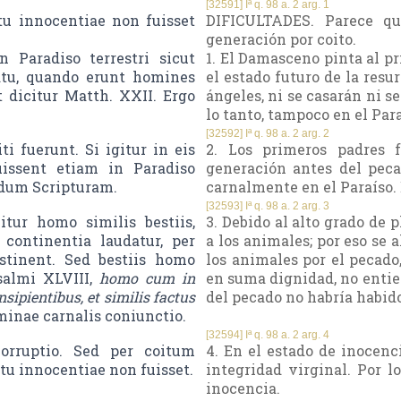
[32591] Iª q. 98 a. 2 arg. 1
tu innocentiae non fuisset
DIFICULTADES. Parece qu
generación por coito.
 Paradiso terrestri sicut
1. El Damasceno pinta al p
atu, quando erunt homines
el estado futuro de la res
 dicitur Matth. XXII. Ergo
ángeles, ni se casarán ni s
lo tanto, tampoco en el Par
[32592] Iª q. 98 a. 2 arg. 2
i fuerunt. Si igitur in eis
2. Los primeros padres f
uissent etiam in Paradiso
generación antes del peca
ndum Scripturam.
carnalmente en el Paraíso. E
[32593] Iª q. 98 a. 2 arg. 3
itur homo similis bestiis,
3. Debido al alto grado de
continentia laudatur, per
a los animales; por eso se
tinent. Sed bestiis homo
los animales por el pecado
salmi XLVIII,
homo cum in
en suma dignidad, no entien
sipientibus, et similis factus
del pecado no habría habid
minae carnalis coniunctio.
[32594] Iª q. 98 a. 2 arg. 4
corruptio. Sed per coitum
4. En el estado de inocenc
atu innocentiae non fuisset.
integridad virginal. Por l
inocencia.