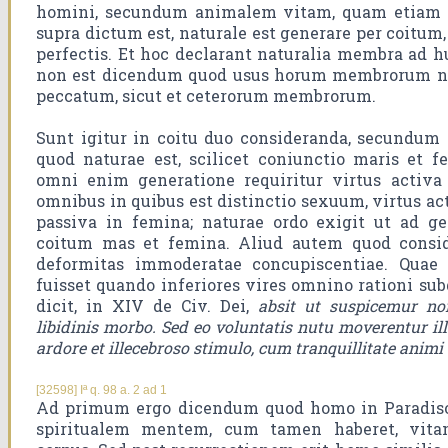
homini, secundum animalem vitam, quam etiam a
supra dictum est, naturale est generare per coitum,
perfectis. Et hoc declarant naturalia membra ad h
non est dicendum quod usus horum membrorum na
peccatum, sicut et ceterorum membrorum.
Sunt igitur in coitu duo consideranda, secundu
quod naturae est, scilicet coniunctio maris et 
omni enim generatione requiritur virtus activa
omnibus in quibus est distinctio sexuum, virtus act
passiva in femina; naturae ordo exigit ut ad 
coitum mas et femina. Aliud autem quod consid
deformitas immoderatae concupiscentiae. Quae 
fuisset quando inferiores vires omnino rationi su
dicit, in XIV de Civ. Dei,
absit ut suspicemur no
libidinis morbo. Sed eo voluntatis nutu moverentur il
ardore et illecebroso stimulo, cum tranquillitate animi 
[32598] Iª q. 98 a. 2 ad 1
Ad primum ergo dicendum quod homo in Paradiso 
spiritualem mentem, cum tamen haberet, vi