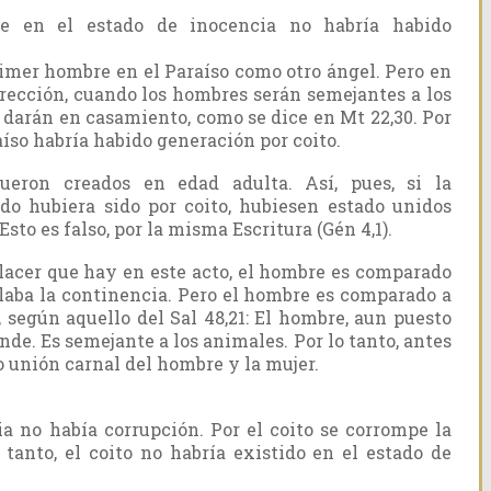
e en el estado de inocencia no habría habido
rimer hombre en el Paraíso como otro ángel. Pero en
urrección, cuando los hombres serán semejantes a los
e darán en casamiento, como se dice en Mt 22,30. Por
aíso habría habido generación por coito.
ueron creados en edad adulta. Así, pues, si la
do hubiera sido por coito, hubiesen estado unidos
sto es falso, por la misma Escritura (Gén 4,1).
 placer que hay en este acto, el hombre es comparado
 alaba la continencia. Pero el hombre es comparado a
, según aquello del Sal 48,21: El hombre, aun puesto
de. Es semejante a los animales. Por lo tanto, antes
o unión carnal del hombre y la mujer.
ia no había corrupción. Por el coito se corrompe la
o tanto, el coito no habría existido en el estado de