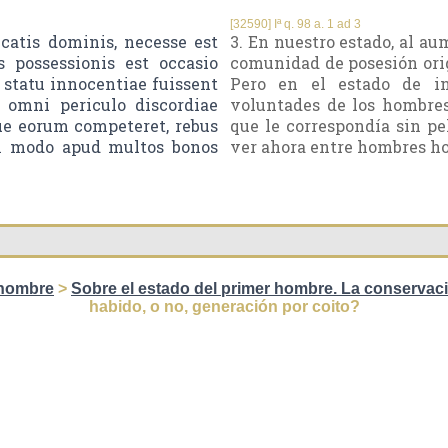
[32590] Iª q. 98 a. 1 ad 3
catis dominis, necesse est
3. En nuestro estado, al au
 possessionis est occasio
comunidad de posesión origi
in statu innocentiae fuissent
Pero en el estado de i
 omni periculo discordiae
voluntades de los hombre
e eorum competeret, rebus
que le correspondía sin pe
m modo apud multos bonos
ver ahora entre hombres ho
 hombre
>
Sobre el estado del primer hombre. La conservaci
habido, o no, generación por coito?