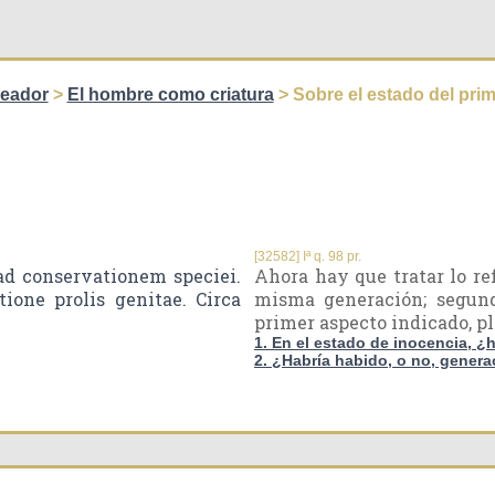
reador
>
El hombre como criatura
> Sobre el estado del pri
[32582] Iª q. 98 pr.
ad conservationem speciei.
Ahora hay que tratar lo re
ione prolis genitae. Circa
misma generación; segundo
primer aspecto indicado, p
1. En el estado de inocencia, ¿
2. ¿Habría habido, o no, genera