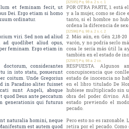
[32595] Iª q. 98 a. 2 s. c. 1
lum et feminam fecit, ut
POR OTRA PARTE, 1. está el
ribus Dei. Ergo etiam si homo
y a la mujer, como se dice 
exuum ordinatur.
tanto, si el hombre no hub
ordena la diferencia de sex
[32596] Iª q. 98 a. 2 s. c. 2
torium viri. Sed non ad aliud
2. Más aún, en Gén 2,18-20
 ad quodlibet aliud opus,
varón, y no podría serlo má
per feminam. Ergo etiam in
cosa le sería más útil la 
también en el estado de in
[32597] Iª q. 98 a. 2 co.
doctorum, considerantes
RESPUESTA. Algunos ant
u in isto statu, posuerunt
concupiscencia que conlle
per coitum. Unde Gregorius
estado de inocencia no hab
 in Paradiso aliter fuisset
en el libro titulado De H
cati sunt Angeli, absque
hubiese multiplicado sin u
cit quod Deus ante peccatum
obra del poder divino. A
 generationis qui futurus
estado previendo el modo
pecado.
unt naturalia homini, neque
Pero esto no es razonable. L
Manifestum est autem quod
retira por el pecado. Como 