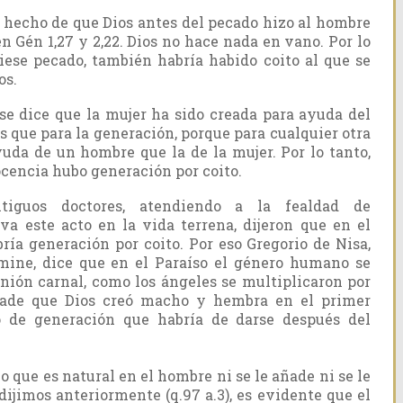
 hecho de que Dios antes del pecado hizo al hombre
en Gén 1,27 y 2,22. Dios no hace nada en vano. Por lo
iese pecado, también habría habido coito al que se
os.
 se dice que la mujer ha sido creada para ayuda del
s que para la generación, porque para cualquier otra
ayuda de un hombre que la de la mujer. Por lo tanto,
ocencia hubo generación por coito.
iguos doctores, atendiendo a la fealdad de
va este acto en la vida terrena, dijeron que en el
ría generación por coito. Por eso Gregorio de Nisa,
omine, dice que en el Paraíso el género humano se
nión carnal, como los ángeles se multiplicaron por
ñade que Dios creó macho y hembra en el primer
 de generación que habría de darse después del
o que es natural en el hombre ni se le añade ni se le
dijimos anteriormente (q.97 a.3), es evidente que el