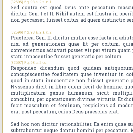
[32595] Iª q. 98 a. 2 s. c. 1
Sed contra est quod Deus ante peccatum mascu
dicitur Gen. I et II. Nihil autem est frustra in ope
non peccasset, fuisset coitus, ad quem distinctio s
[32596] Iª q. 98 a. 2 s. c. 2
Praeterea, Gen. II, dicitur mulier esse facta in adiu
nisi ad generationem quae fit per coitum, quia
convenientius adiuvari posset vir per virum quam 
statu innocentiae fuisset generatio per coitum.
[32597] Iª q. 98 a. 2 co.
Respondeo dicendum quod quidam antiquorum 
concupiscentiae foeditatem quae invenitur in coit
quod in statu innocentiae non fuisset generatio 
Nyssenus dicit in libro quem fecit de homine, quod
multiplicatum genus humanum, sicut multipli
concubitu, per operationem divinae virtutis. Et di
fecit masculum et feminam, respiciens ad modum
erat post peccatum, cuius Deus praescius erat.
Sed hoc non dicitur rationabiliter. Ea enim quae s
subtrahuntur neque dantur homini per peccatum. 