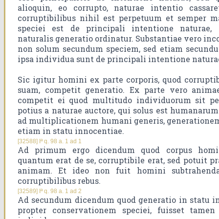
alioquin, eo corrupto, naturae intentio cassare
corruptibilibus nihil est perpetuum et semper m
speciei est de principali intentione naturae,
naturalis generatio ordinatur. Substantiae vero in
non solum secundum speciem, sed etiam secundum
ipsa individua sunt de principali intentione natura
Sic igitur homini ex parte corporis, quod corrupt
suam, competit generatio. Ex parte vero animae,
competit ei quod multitudo individuorum sit per
potius a naturae auctore, qui solus est humanarum
ad multiplicationem humani generis, generationem
etiam in statu innocentiae.
[32588] Iª q. 98 a. 1 ad 1
Ad primum ergo dicendum quod corpus homini
quantum erat de se, corruptibile erat, sed potuit p
animam. Et ideo non fuit homini subtrahenda
corruptibilibus rebus.
[32589] Iª q. 98 a. 1 ad 2
Ad secundum dicendum quod generatio in statu inn
propter conservationem speciei, fuisset tamen