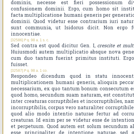
dominis, necesse est fieri possessionum d
confusionem dominii. Ergo, cum homo sit insti
facta multiplicatione humani generis per generatio
dominii. Quod videtur esse contrarium iuri natu
sunt communia, ut Isidorus dicit. Non ergo fu
innocentiae.
[32586] Iª q. 98 a. 1 s. c.
Sed contra est quod dicitur Gen. I,
crescite et mult
Huiusmodi autem multiplicatio absque nova genera
cum duo tantum fuerint primitus instituti. Ergo
fuisset.
[32587] Iª q. 98 a. 1 co.
Respondeo dicendum quod in statu innocenti
multiplicationem humani generis, alioquin pecca
necessarium, ex quo tantum bonum consecutum es
quod homo, secundum suam naturam, est constit
inter creaturas corruptibiles et incorruptibiles, na
incorruptibilis, corpus vero naturaliter corruptibi
quod alio modo intentio naturae fertur ad corrupt
creaturas. Id enim per se videtur esse de intentio
et perpetuum. Quod autem est solum secundum al
esse principaliter de intentione naturae, sed 