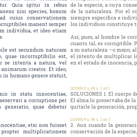
tur. Quia igitur in rebus
de la especie, a cuya conse
anens nisi species, bonum
de la naturaleza. Por el c
 ad cuius conservationem
siempre específica e indivi
corruptibiles manent semper
los individuos constituye t
 individua, et ideo etiam
e.
Así, pues, al hombre le cor
cuanto tal, es corruptible. 
ibile est secundum naturam
a su naturaleza —o mejor, a
 quae incorruptibilis est,
el intento de multiplicar l
 se intenta a natura, vel
en el estado de inocencia, 
 animarum creator. Et ideo,
 in humano genere statuit,
[32588] Iª q. 98 a. 1 ad 1
s in statu innocentiae,
SOLUCIONES 1. El cuerpo de
raeservari a corruptione per
El alma lo preservaba de la
 generatio, quae debetur
quitarle la generación, prop
[32589] Iª q. 98 a. 1 ad 2
ocentiae, etsi non fuisset
2. Aun cuando la generaci
 propter multiplicationem
conservación de la especie,