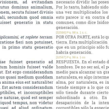
ivisionem, ad evitandam
necesario dividir las pose
tutus dominus animalium,
Por lo tanto, habiendo sid
nem, secuta fuisset divisio
una vez multiplicados los 
rali, secundum quod omnia
esto parece ir en contra 
isset generatio in statu
comunes, como dice Isidoro
generación.
[32586] Iª q. 98 a. 1 s. c.
iplicamini, et replete terram
.
POR OTRA PARTE, está lo que
tione fieri non potuisset,
tierra. Esta multiplicació
 in primo statu generatio
que en un principio sólo f
habría generación.
[32587] Iª q. 98 a. 1 co.
ae fuisset generatio ad
RESPUESTA. En el estado d
tum hominis fuisset valde
hombres. De no ser así, el
t. Est ergo considerandum
medio para alcanzar un gra
utus quasi medium quoddam
naturaleza, es algo intermed
m anima eius est naturaliter
alma, por naturaleza, es i
le. Est autem considerandum
tiende siempre a lo que co
ibiles, et incorruptibiles
sólo tiende durante ciert
ne naturae, quod est semper
subordinado a otro. En 
iquod tempus, non videtur
desaparición de la inte
quasi ad aliud ordinatum,
corruptibles sólo la espec