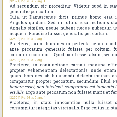
[32591] Iª q. 98 a. 2 arg. 1
Ad secundum sic proceditur. Videtur quod in sta
generatio per coitum.
Quia, ut Damascenus dicit, primus homo erat in
Angelus quidam. Sed in futuro resurrectionis st
Angelis similes, neque nubent neque nubentur, ut
neque in Paradiso fuisset generatio per coitum.
[32592] Iª q. 98 a. 2 arg. 2
Praeterea, primi homines in perfecta aetate condit
ante peccatum generatio fuisset per coitum, f
carnaliter coniuncti. Quod patet esse falsum, secu
[32593] Iª q. 98 a. 2 arg. 3
Praeterea, in coniunctione carnali maxime effic
propter vehementiam delectationis, unde etiam 
quam homines ab huiusmodi delectationibus abs
comparatur propter peccatum, secundum illud P
honore esset, non intellexit, comparatus est iumentis in
est illis
. Ergo ante peccatum non fuisset maris et fe
[32594] Iª q. 98 a. 2 arg. 4
Praeterea, in statu innocentiae nulla fuisset 
corrumpitur integritas virginalis. Ergo coitus in st