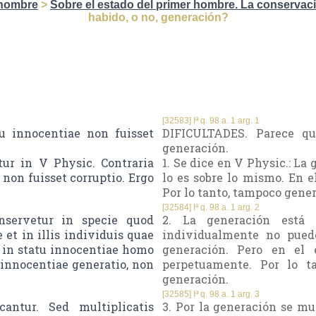
 hombre
>
Sobre el estado del primer hombre. La conservaci
habido, o no, generación?
[32583] Iª q. 98 a. 1 arg. 1
u innocentiae non fuisset
DIFICULTADES. Parece qu
generación.
tur in V Physic. Contraria
1. Se dice en V Physic.: La 
non fuisset corruptio. Ergo
lo es sobre lo mismo. En e
Por lo tanto, tampoco gene
[32584] Iª q. 98 a. 1 arg. 2
nservetur in specie quod
2. La generación está
t in illis individuis quae
individualmente no puede
 in statu innocentiae homo
generación. Pero en el 
 innocentiae generatio, non
perpetuamente. Por lo t
generación.
[32585] Iª q. 98 a. 1 arg. 3
antur. Sed multiplicatis
3. Por la generación se mu