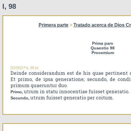
I, 98
Primera parte
>
Tratado acerca de Dios C
Prima pars
Quaestio 98
Prooemium
[32582] Iª q. 98 pr.
Deinde considerandum est de his quae pertinent 
Et primo, de ipsa generatione; secundo, de condit
primum quaeruntur duo.
, utrum in statu innocentiae fuisset generatio.
Primo
, utrum fuisset generatio per coitum.
Secundo