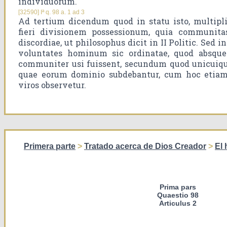
individuorum.
[32590] Iª q. 98 a. 1 ad 3
Ad tertium dicendum quod in statu isto, multipli
fieri divisionem possessionum, quia communitas
discordiae, ut philosophus dicit in II Politic. Sed 
voluntates hominum sic ordinatae, quod absque
communiter usi fuissent, secundum quod unicuiqu
quae eorum dominio subdebantur, cum hoc etia
viros observetur.
Primera parte
>
Tratado acerca de Dios Creador
>
El
Prima pars
Quaestio 98
Articulus 2