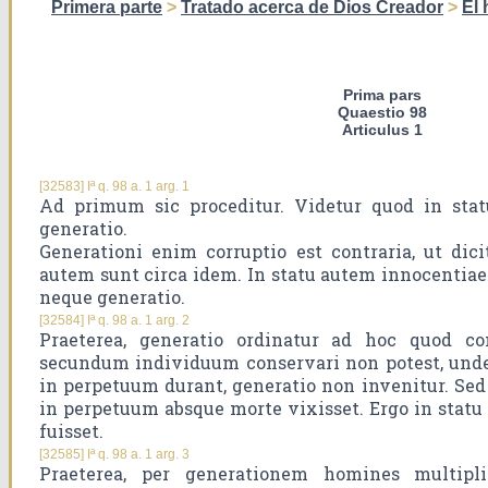
Primera parte
>
Tratado acerca de Dios Creador
>
El
Prima pars
Quaestio 98
Articulus 1
[32583] Iª q. 98 a. 1 arg. 1
Ad primum sic proceditur. Videtur quod in stat
generatio.
Generationi enim corruptio est contraria, ut dici
autem sunt circa idem. In statu autem innocentiae 
neque generatio.
[32584] Iª q. 98 a. 1 arg. 2
Praeterea, generatio ordinatur ad hoc quod co
secundum individuum conservari non potest, unde e
in perpetuum durant, generatio non invenitur. Sed
in perpetuum absque morte vixisset. Ergo in statu
fuisset.
[32585] Iª q. 98 a. 1 arg. 3
Praeterea, per generationem homines multiplic