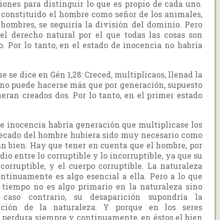
siones para distinguir lo que es propio de cada uno.
o constituido el hombre como señor de los animales,
hombres, se seguiría la división del dominio. Pero
del derecho natural por el que todas las cosas son
. Por lo tanto, en el estado de inocencia no habría
 se dice en Gén 1,28: Creced, multiplicaos, llenad la
n no puede hacerse más que por generación, supuesto
ueran creados dos. Por lo tanto, en el primer estado
e inocencia habría generación que multiplicase los
 pecado del hombre hubiera sido muy necesario como
n bien. Hay que tener en cuenta que el hombre, por
io entre lo corruptible y lo incorruptible, ya que su
ncorruptible, y el cuerpo corruptible. La naturaleza
ntinuamente es algo esencial a ella. Pero a lo que
o tiempo no es algo primario en la naturaleza sino
caso contrario, su desaparición supondría la
nción de la naturaleza. Y porque en los seres
ie perdura siempre y continuamente, en éstos el bien