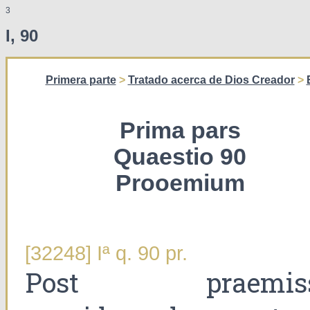
3
I, 90
Primera parte
>
Tratado acerca de Dios Creador
>
Prima pars
Quaestio 90
Prooemium
[32248] Iª q. 90 pr.
Post praemis