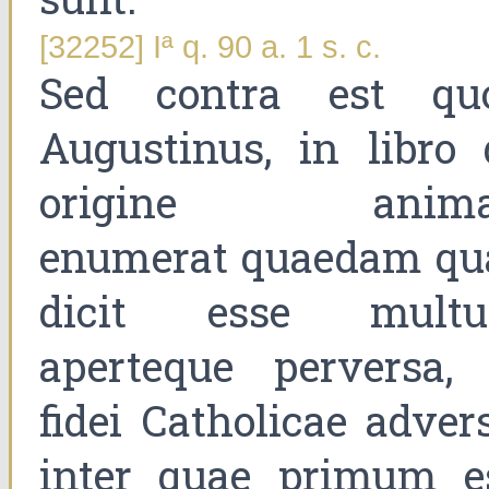
[32252] Iª q. 90 a. 1 s. c.
Sed contra est qu
Augustinus, in libro 
origine anima
enumerat quaedam qu
dicit esse mult
aperteque perversa, 
fidei Catholicae adver
inter quae primum es