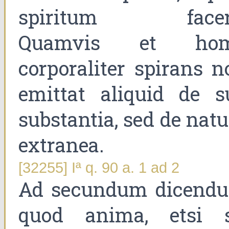
spiritum facer
Quamvis et ho
corporaliter spirans n
emittat aliquid de s
substantia, sed de nat
extranea.
[32255] Iª q. 90 a. 1 ad 2
Ad secundum dicend
quod anima, etsi s