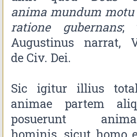
anima mundum motu 
ratione gubernans
; 
Augustinus narrat, V
de Civ. Dei.
Sic igitur illius tota
animae partem aliq
posuerunt anim
hominis, sicut homo e