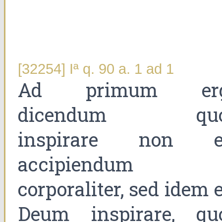
[32254] Iª q. 90 a. 1 ad 1
Ad primum er
dicendum qu
inspirare non e
accipiendum
corporaliter, sed idem 
Deum inspirare, qu