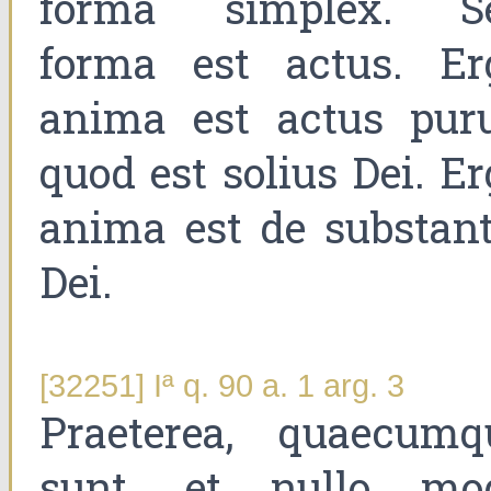
forma simplex. S
forma est actus. Er
anima est actus puru
quod est solius Dei. E
anima est de substant
Dei.
[32251] Iª q. 90 a. 1 arg. 3
Praeterea, quaecumq
sunt, et nullo mo