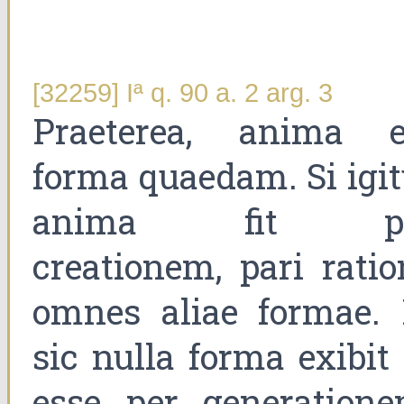
[32259] Iª q. 90 a. 2 arg. 3
Praeterea, anima e
forma quaedam. Si igit
anima fit p
creationem, pari ratio
omnes aliae formae. 
sic nulla forma exibit
esse per generatione