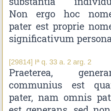
substantia individu
Non ergo hoc nom
pater est proprie nom
significativum persona
[29814] Iª q. 33 a. 2 arg. 2
Praeterea, genera
communius est qu
pater, nam omnis pat
est generans, sed non