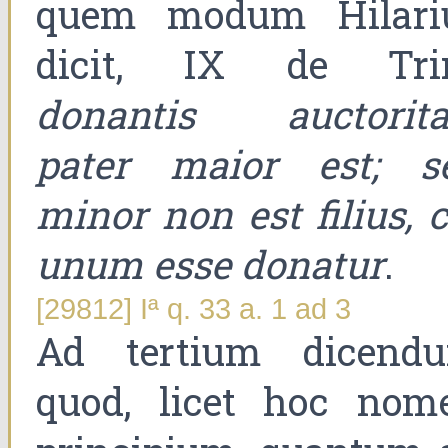
quem modum Hilari
dicit, IX de Trin
donantis auctorita
pater maior est; s
minor non est filius, c
unum esse donatur
.
[29812] Iª q. 33 a. 1 ad 3
Ad tertium dicend
quod, licet hoc nom