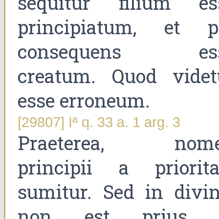
sequitur filium es
principiatum, et p
consequens es
creatum. Quod videt
esse erroneum.
[29807] Iª q. 33 a. 1 arg. 3
Praeterea, nom
principii a priorita
sumitur. Sed in divin
non est prius 