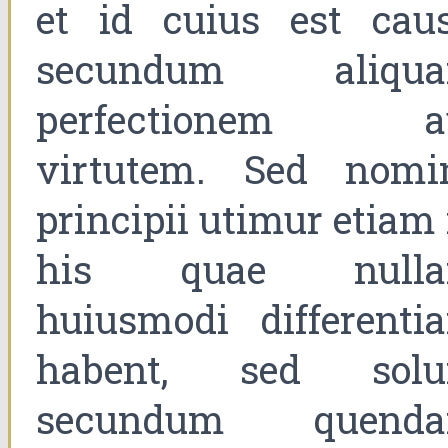
et id cuius est caus
secundum aliqu
perfectionem a
virtutem. Sed nomi
principii utimur etiam 
his quae null
huiusmodi differenti
habent, sed sol
secundum quend