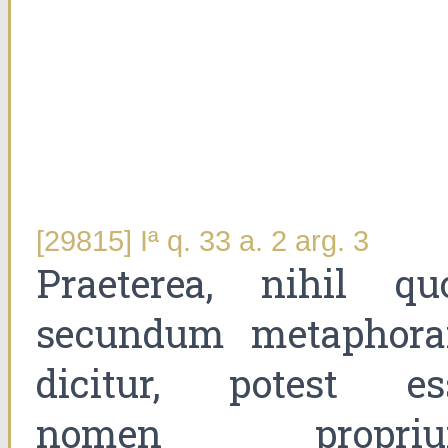
[29815] Iª q. 33 a. 2 arg. 3
Praeterea, nihil qu
secundum metaphor
dicitur, potest es
nomen propri