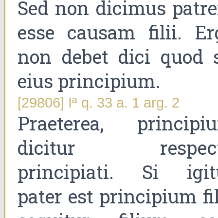
Sed non dicimus patr
esse causam filii. Er
non debet dici quod s
eius principium.
[29806] Iª q. 33 a. 1 arg. 2
Praeterea, principi
dicitur respec
principiati. Si igit
pater est principium fil