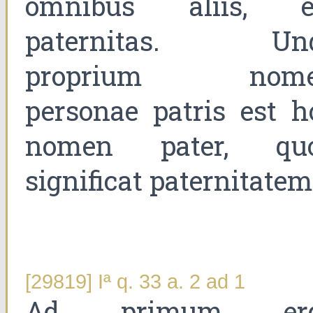
omnibus aliis, e
paternitas. Un
proprium nom
personae patris est h
nomen pater, qu
significat paternitatem
[29819] Iª q. 33 a. 2 ad 1
Ad primum er