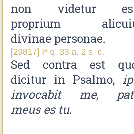
non videtur es
proprium alicui
divinae personae.
[29817] Iª q. 33 a. 2 s. c.
Sed contra est qu
dicitur in Psalmo,
ip
invocabit me, pat
meus es tu
.