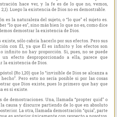
tración hace ver, y la fe es de lo que no, vemos,
2,1). Luego la existencia de Dios no es demostrable.
n es la naturaleza del sujeto, o “lo que" el sujeto es.
er “lo que es", sino más bien lo que no es, como dice
emos demostrar la existencia de Dios.
 existe, sólo cabría hacerlo por sus efectos. Pero sus
ión con Él, ya que Él es infinito y los efectos son
 lo infinito no hay proporción. Si, pues, no se puede
 un efecto desproporcionado a ella, parece que
 la existencia de Dios.
stol (Ro 1,20) que lo “invisible de Dios se alcanza a
hecho". Pero esto no sería posible si por las cosas
trar que Dios existe, pues lo primero que hay que
 es si existe.
 de demostraciones. Una, llamada “propter quid" o
n la causa y discurre partiendo de lo que en absoluto
posterior. La otra, llamada demostración “quia", parte
o que es anterior únicamente con respecto a nosotros,