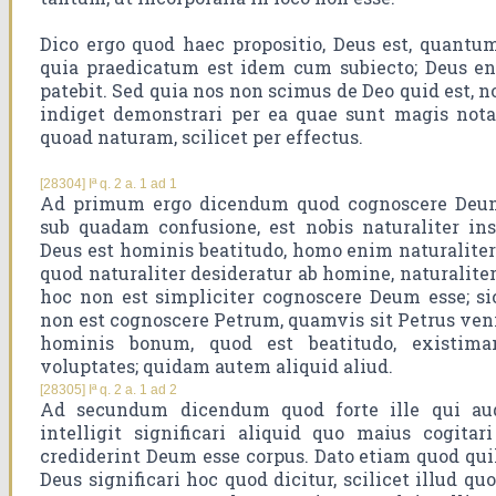
Dico ergo quod haec propositio, Deus est, quantum 
quia praedicatum est idem cum subiecto; Deus en
patebit. Sed quia nos non scimus de Deo quid est, no
indiget demonstrari per ea quae sunt magis nota
quoad naturam, scilicet per effectus.
[28304] Iª q. 2 a. 1 ad 1
Ad primum ergo dicendum quod cognoscere Deum
sub quadam confusione, est nobis naturaliter in
Deus est hominis beatitudo, homo enim naturaliter
quod naturaliter desideratur ab homine, naturalite
hoc non est simpliciter cognoscere Deum esse; s
non est cognoscere Petrum, quamvis sit Petrus ven
hominis bonum, quod est beatitudo, existima
voluptates; quidam autem aliquid aliud.
[28305] Iª q. 2 a. 1 ad 2
Ad secundum dicendum quod forte ille qui au
intelligit significari aliquid quo maius cogita
crediderint Deum esse corpus. Dato etiam quod qui
Deus significari hoc quod dicitur, scilicet illud qu