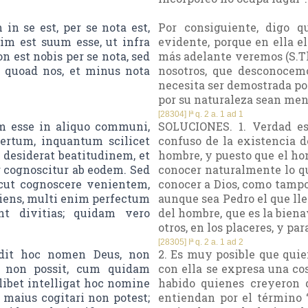
in se est, per se nota est,
Por consiguiente, digo q
im est suum esse, ut infra
evidente, porque en ella el
n est nobis per se nota, sed
más adelante veremos (S.Th. 
 quoad nos, et minus nota
nosotros, que desconocemo
necesita ser demostrada po
por su naturaleza sean meno
[28304] Iª q. 2 a. 1 ad 1
 esse in aliquo communi,
SOLUCIONES. 1. Verdad e
sertum, inquantum scilicet
confuso de la existencia d
 desiderat beatitudinem, et
hombre, y puesto que el homb
r cognoscitur ab eodem. Sed
conocer naturalmente lo qu
icut cognoscere venientem,
conocer a Dios, como tampo
iens, multi enim perfectum
aunque sea Pedro el que ll
nt divitias; quidam vero
del hombre, que es la biena
otros, en los placeres, y par
[28305] Iª q. 2 a. 1 ad 2
dit hoc nomen Deus, non
2. Es muy posible que quie
ri non possit, cum quidam
con ella se expresa una co
libet intelligat hoc nomine
habido quienes creyeron 
o maius cogitari non potest;
entiendan por el término “