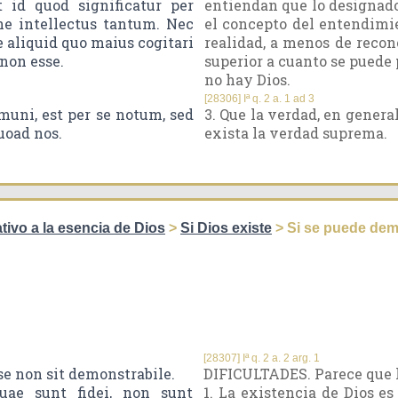
 id quod significatur per
entiendan que lo designado
ne intellectus tantum. Nec
el concepto del entendimi
re aliquid quo maius cogitari
realidad, a menos de recon
non esse.
superior a cuanto se puede
no hay Dios.
[28306] Iª q. 2 a. 1 ad 3
uni, est per se notum, sed
3. Que la verdad, en general
uoad nos.
exista la verdad suprema.
ativo a la esencia de Dios
>
Si Dios existe
> Si se puede demo
[28307] Iª q. 2 a. 2 arg. 1
e non sit demonstrabile.
DIFICULTADES. Parece que l
uae sunt fidei, non sunt
1. La existencia de Dios es