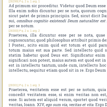
[28299] Iª q. 2 a. 1 arg. 1
Ad primum sic proceditur. Videtur quod Deum esse 
Illa enim nobis dicuntur per se nota, quorum cognit
sicut patet de primis principiis. Sed, sicut dicit D
sui,
omnibus cognitio existendi Deum naturaliter est 
per se notum.
[28300] Iª q. 2 a. 1 arg. 2
Praeterea, illa dicuntur esse per se nota, quae 
cognoscuntur, quod philosophus attribuit primis dem
I Poster., scito enim quid est totum et quid par
totum maius est sua parte. Sed intellecto quid 
statim habetur quod Deus est. Significatur eni
significari non potest, maius autem est quod est in
est in intellectu tantum, unde cum, intellecto hoc
intellectu, sequitur etiam quod sit in re. Ergo Deum
[28301] Iª q. 2 a. 1 arg. 3
Praeterea, veritatem esse est per se notum, quia
concedit veritatem esse, si enim veritas non es
esse. Si autem est aliquid verum, oportet quod veri
veritas, Ioann. XIV,
ego sum via, veritas et vita
. Ergo 