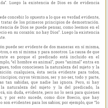
ida". Luego la existencia de Dios es de evidencia
e concebir lo opuesto a lo que es verdad evidente,
 tratar de los primeros principios de demostración.
istencia de Dios se puede pensar, como leemos en el
 necio en su corazón: no hay Dios". Luego la existencia
te.
n puede ser evidente de dos maneras: en sí misma,
tros, o en sí misma y para nosotros. La causa de que
ente es porque el predicado está incluido en el
emplo, “el hombre es animal", pues “animal" entra en
pues, todos conociesen la naturaleza del sujeto y la
sición cualquiera, ésta sería evidente para todos,
incipios; cuyos términos, ser y no-ser, todo y parte,
as tan sabidas, que nadie las ignora. Pero, si hay
la naturaleza del sujeto y la del predicado, la
rá, sin duda, evidente, pero no lo será para quienes
s; y por esto sucede, como dice Boecio, que hay
 son evidentes para los sabios; por ejemplo, que “lo