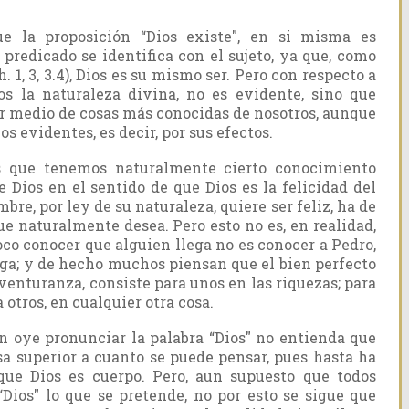
ue la proposición “Dios exis­te", en si misma es
 predicado se identifica con el sujeto, ya que, como
1, 3, 3.4), Dios es su mismo ser. Pero con respecto a
s la naturaleza divina, no es evidente, sino que
r medio de cosas más conocidas de nosotros, aunque
s evidentes, es decir, por sus efectos.
s que tenemos naturalmente cierto conocimiento
e Dios en el sentido de que Dios es la felicidad del
re, por ley de su naturaleza, quiere ser feliz, ha de
e naturalmente desea. Pero esto no es, en realidad,
co conocer que alguien llega no es conocer a Pedro,
ega; y de hecho muchos piensan que el bien perfecto
venturanza, consiste para unos en las riquezas; para
a otros, en cualquier otra cosa.
n oye pronunciar la palabra “Dios" no entienda que
sa superior a cuanto se puede pensar, pues hasta ha
que Dios es cuerpo. Pero, aun supuesto que todos
Dios" lo que se pretende, no por esto se sigue que