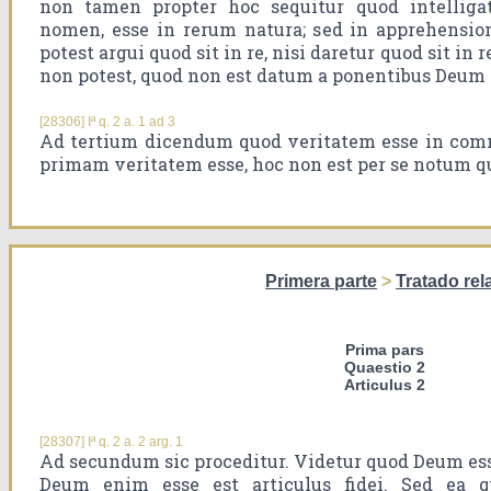
non tamen propter hoc sequitur quod intelligat
nomen, esse in rerum natura; sed in apprehensio
potest argui quod sit in re, nisi daretur quod sit in 
non potest, quod non est datum a ponentibus Deum 
[28306] Iª q. 2 a. 1 ad 3
Ad tertium dicendum quod veritatem esse in comm
primam veritatem esse, hoc non est per se notum q
Primera parte
>
Tratado rel
Prima pars
Quaestio 2
Articulus 2
[28307] Iª q. 2 a. 2 arg. 1
Ad secundum sic proceditur. Videtur quod Deum ess
Deum enim esse est articulus fidei. Sed ea q