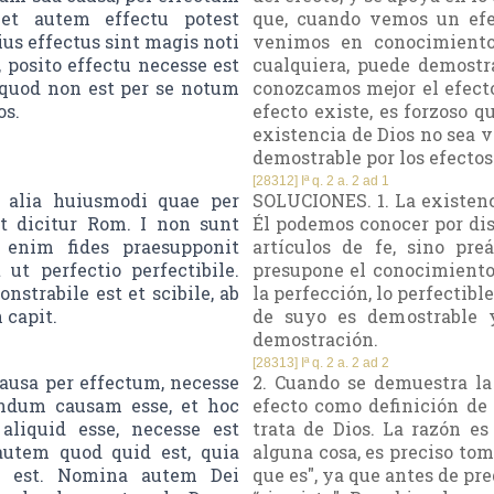
et autem effectu potest
que, cuando vemos un efe
us effectus sint magis noti
venimos en conocimiento 
 posito effectu necesse est
cualquiera, puede demostra
quod non est per se notum
conozcamos mejor el efecto)
os.
efecto existe, es forzoso q
existencia de Dios no sea v
demostrable por los efecto
[28312] Iª q. 2 a. 2 ad 1
alia huiusmodi quae per
SOLUCIONES. 1. La existenc
t dicitur Rom. I non sunt
Él podemos conocer por disc
c enim fides praesupponit
artículos de fe, sino pr
ut perfectio perfectibile.
presupone el conocimiento 
strabile est et scibile, ab
la perfección, lo perfectibl
 capit.
de suyo es demostrable 
demostración.
[28313] Iª q. 2 a. 2 ad 2
usa per effectum, necesse
2. Cuando se demuestra la 
bandum causam esse, et hoc
efecto como definición de 
liquid esse, necesse est
trata de Dios. La razón es
autem quod quid est, quia
alguna cosa, es preciso tom
an est. Nomina autem Dei
que es", ya que antes de pr