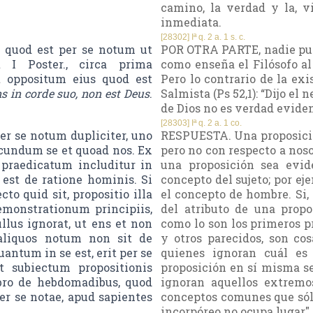
camino, la verdad y la, v
inmediata.
[28302] Iª q. 2 a. 1 s. c.
s quod est per se notum ut
POR OTRA PARTE, nadie pued
 I Poster., circa prima
como enseña el Filósofo al
t oppositum eius quod est
Pero lo contrario de la ex
ns in corde suo, non est Deus
.
Salmista (Ps 52,1): “Dijo el
de Dios no es verdad eviden
[28303] Iª q. 2 a. 1 co.
r se notum dupliciter, uno
RESPUESTA. Una proposició
cundum se et quoad nos. Ex
pero no con respecto a noso
 praedicatum includitur in
una proposición sea evid
est de ratione hominis. Si
concepto del sujeto; por ej
to quid sit, propositio illa
el concepto de hombre. Si, 
emonstrationum principiis,
del atributo de una propo
us ignorat, ut ens et non
como lo son los primeros pr
 aliquos notum non sit de
y otros parecidos, son cos
uantum in se est, erit per se
quienes ignoran cuál es 
 subiectum propositionis
proposición en sí misma se
libro de hebdomadibus, quod
ignoran aquellos extremo
 se notae, apud sapientes
conceptos comunes que sólo
incorpóreo no ocupa lugar".