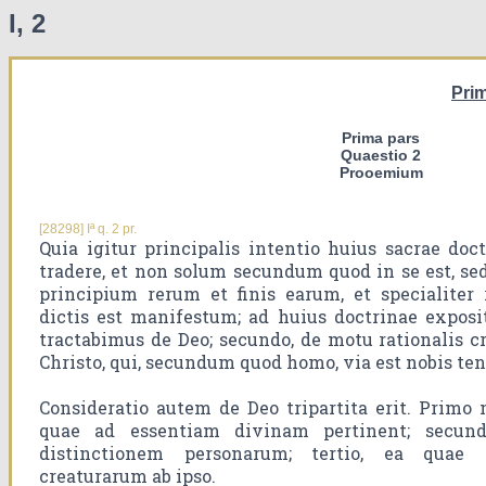
I, 2
Prim
Prima pars
Quaestio 2
Prooemium
[28298] Iª q. 2 pr.
Quia igitur principalis intentio huius sacrae doc
tradere, et non solum secundum quod in se est, s
principium rerum et finis earum, et specialiter r
dictis est manifestum; ad huius doctrinae expos
tractabimus de Deo; secundo, de motu rationalis cr
Christo, qui, secundum quod homo, via est nobis te
Consideratio autem de Deo tripartita erit. Prim
quae ad essentiam divinam pertinent; secund
distinctionem personarum; tertio, ea quae
creaturarum ab ipso.