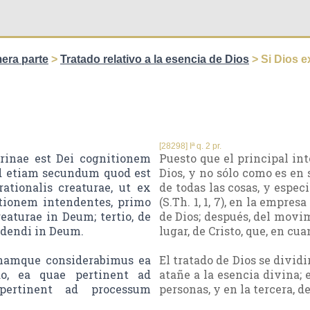
era parte
>
Tratado relativo a la esencia de Dios
> Si Dios e
[28298] Iª q. 2 pr.
trinae est Dei cognitionem
Puesto que el principal int
ed etiam secundum quod est
Dios, y no sólo como es en
ationalis creaturae, ut ex
de todas las cosas, y espe
itionem intendentes, primo
(S.Th. 1, 1, 7), en la empr
eaturae in Deum; tertio, de
de Dios; después, del movim
ndendi in Deum.
lugar, de Cristo, que, en cu
o namque considerabimus ea
El tratado de Dios se dividi
o, ea quae pertinent ad
atañe a la esencia divina; e
 pertinent ad processum
personas, y en la tercera, d