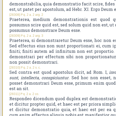
demonstrabilia, quia demonstratio facit scire, fide
est, ut patet per apostolum, ad Hebr. XI. Ergo Deum 
[28308] Iª q. 2 a. 2 arg. 2
Praeterea, medium demonstrationis est quod 
possumus scire quid est, sed solum quid non est, ut
possumus demonstrare Deum esse.
[28309] Iª q. 2 a. 2 arg. 3
Praeterea, si demonstraretur Deum esse, hoc non ess
Sed effectus eius non sunt proportionati ei, cum ips
finiti; finiti autem ad infinitum non est proportio
demonstrari per effectum sibi non proportionatu
non possit demonstrari.
[28310] Iª q. 2 a. 2 s. c.
Sed contra est quod apostolus dicit, ad Rom. I,
inv
sunt, intellecta, conspiciuntur
. Sed hoc non esset, n
posset demonstrari Deum esse, primum enim quod op
est an sit.
[28311] Iª q. 2 a. 2 co.
Respondeo dicendum quod duplex est demonstratio
et dicitur propter quid, et haec est per priora simpli
et dicitur demonstratio quia, et haec est per ea 
cum enim effectus aliquis nobis est manifestior q