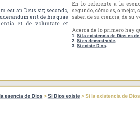
En lo referente a la esenc
 est an Deus sit; secundo,
segundo, cómo es, o mejor, c
siderandum erit de his quae
saber, de su ciencia, de su 
ientia et de voluntate et
Acerca de lo primero hay qu
1.
Si la existencia de Dios es d
2.
Si es demostrable
;
3.
Si existe Dios
.
 la esencia de Dios
>
Si Dios existe
> Si la existencia de Dio