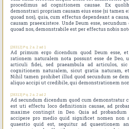
procedimus ad cognitionem causae. Ex quolib
demonstrari propriam causam eius esse (si tamen ei
quoad nos), quia, cum effectus dependeant a causa,
causam praeexistere. Unde Deum esse, secundum 
quoad nos, demonstrabile est per effectus nobis not
[28312] Iª q. 2 a. 2 ad 1
Ad primum ergo dicendum quod Deum esse, et 
rationem naturalem nota possunt esse de Deo, u
articuli fidei, sed praeambula ad articulos, si
cognitionem naturalem, sicut gratia naturam, et 
Nihil tamen prohibet illud quod secundum se demon
aliquo accipi ut credibile, qui demonstrationem non
[28313] Iª q. 2 a. 2 ad 2
Ad secundum dicendum quod cum demonstratur ca
est uti effectu loco definitionis causae, ad pro
maxime contingit in Deo. Quia ad probandum a
accipere pro medio quid significet nomen non 
quaestio quid est, sequitur ad quaestionem 