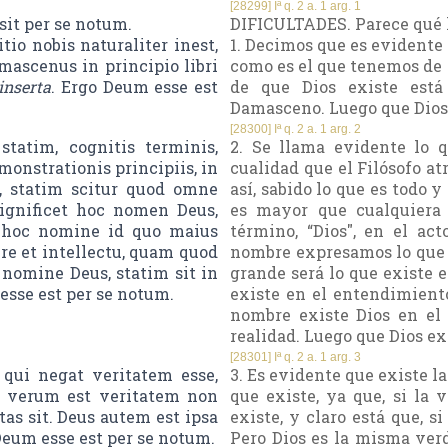
[28299] Iª q. 2 a. 1 arg. 1
sit per se notum.
DIFICULTADES. Parece qué l
io nobis naturaliter inest,
1. Decimos que es evidente
amascenus in principio libri
como es el que tenemos de 
inserta
. Ergo Deum esse est
de que Dios existe está
Damasceno. Luego que Dios 
[28300] Iª q. 2 a. 1 arg. 2
statim, cognitis terminis,
2. Se llama evidente lo 
onstrationis principiis, in
cualidad que el Filósofo at
s, statim scitur quod omne
así, sabido lo que es todo y
significet hoc nomen Deus,
es mayor que cualquiera 
m hoc nomine id quo maius
término, “Dios", en el ac
 re et intellectu, quam quod
nombre expresamos lo que 
 nomine Deus, statim sit in
grande será lo que existe 
 esse est per se notum.
existe en el entendimiento
nombre existe Dios en el
realidad. Luego que Dios exi
[28301] Iª q. 2 a. 1 arg. 3
 qui negat veritatem esse,
3. Es evidente que existe 
t, verum est veritatem non
que existe, ya que, si la 
tas sit. Deus autem est ipsa
existe, y claro está que, s
Deum esse est per se notum.
Pero Dios es la misma verd