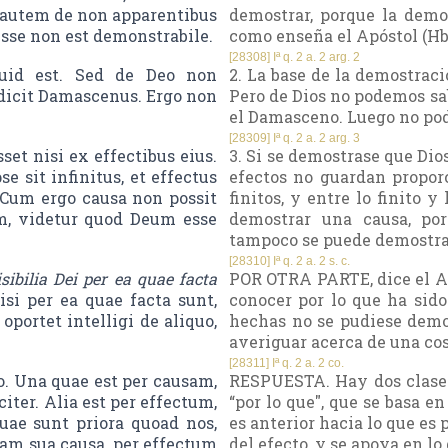
s autem de non apparentibus
demostrar, porque la demos
esse non est demonstrabile.
como enseña el Apóstol (Hb 
[28308] Iª q. 2 a. 2 arg. 2
quid est. Sed de Deo non
2. La base de la demostració
 dicit Damascenus. Ergo non
Pero de Dios no podemos sab
el Damasceno. Luego no pod
[28309] Iª q. 2 a. 2 arg. 3
et nisi ex effectibus eius.
3. Si se demostrase que Dios
e sit infinitus, et effectus
efectos no guardan proporc
. Cum ergo causa non possit
finitos, y entre lo finito y
m, videtur quod Deum esse
demostrar una causa, por
tampoco se puede demostrar
[28310] Iª q. 2 a. 2 s. c.
isibilia Dei per ea quae facta
POR OTRA PARTE, dice el Apó
isi per ea quae facta sunt,
conocer por lo que ha sido 
ortet intelligi de aliquo,
hechas no se pudiese demos
averiguar acerca de una cosa
[28311] Iª q. 2 a. 2 co.
. Una quae est per causam,
RESPUESTA. Hay dos clases
citer. Alia est per effectum,
“por lo que", que se basa e
quae sunt priora quoad nos,
es anterior hacia lo que es 
uam sua causa, per effectum
del efecto, y se apoya en l