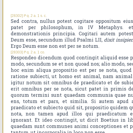
[28302] Iª q. 2 a. 1 s. c.
Sed contra, nullus potest cogitare oppositum eiu
patet per philosophum, in IV Metaphys. et
demonstrationis principia. Cogitari autem potes
Deum esse, secundum illud Psalmi LII,
dixit insipie
Ergo Deum esse non est per se notum.
[28303] Iª q. 2 a. 1 co.
Respondeo dicendum quod contingit aliquid esse pe
modo, secundum se et non quoad nos; alio modo, se
hoc enim aliqua propositio est per se nota, quod
ratione subiecti, ut homo est animal, nam animal 
igitur notum sit omnibus de praedicato et de subiec
erit omnibus per se nota, sicut patet in primis d
quorum termini sunt quaedam communia quae null
ens, totum et pars, et similia. Si autem apud
praedicato et subiecto quid sit, propositio quidem q
nota, non tamen apud illos qui praedicatum et
ignorant. Et ideo contingit, ut dicit Boetius in 
quaedam sunt communes animi conceptiones et per
tantum, ut incorporalia in loco non esse.