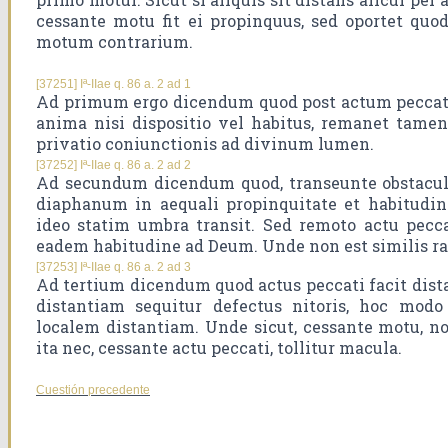
cessante motu fit ei propinquus, sed oportet quo
motum contrarium.
[37251] Iª-IIae q. 86 a. 2 ad 1
Ad primum ergo dicendum quod post actum peccati
anima nisi dispositio vel habitus, remanet tamen 
privatio coniunctionis ad divinum lumen.
[37252] Iª-IIae q. 86 a. 2 ad 2
Ad secundum dicendum quod, transeunte obstaculo
diaphanum in aequali propinquitate et habitudin
ideo statim umbra transit. Sed remoto actu pecc
eadem habitudine ad Deum. Unde non est similis ra
[37253] Iª-IIae q. 86 a. 2 ad 3
Ad tertium dicendum quod actus peccati facit dis
distantiam sequitur defectus nitoris, hoc modo 
localem distantiam. Unde sicut, cessante motu, non 
ita nec, cessante actu peccati, tollitur macula.
Cuestión precedente