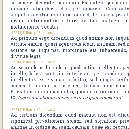
ad bene et decenter agendum. Est autem quasi qu
inhaeret aliquibus rebus per amorem. Cum aute
aliquibus contra lumen rationis et divinae legis, u
ipsum detrimentum nitoris ex tali contactu p
metaphorice vocatur.
[37243] Iª-IIae q. 86 a. 1 ad 1
Ad primum ergo dicendum quod anima non inquina
virtute earum, quasi agentibus eis in animam, sed
actione se inquinat, inordinate eis inhaerendo,
divinae legis.
[37244] Iª-IIae q. 86 a. 1 ad 2
Ad secundum dicendum quod actio intellectus per
intelligibiles sunt in intellectu per modum ip
intellectus ex eis non inficitur, sed magis perfi
consistit in motu ad ipsas res, ita quod amor con
Et ex hoc anima maculatur, quando in ordinate inh
IX,
facti sunt abominabiles, sicut ea quae dilexerunt
.
[37245] Iª-IIae q. 86 a. 1 ad 3
Ad tertium dicendum quod macula non est aliqu
significat privationem solam, sed significat pr
animae in ordine ad suam causam, quae est peccatu