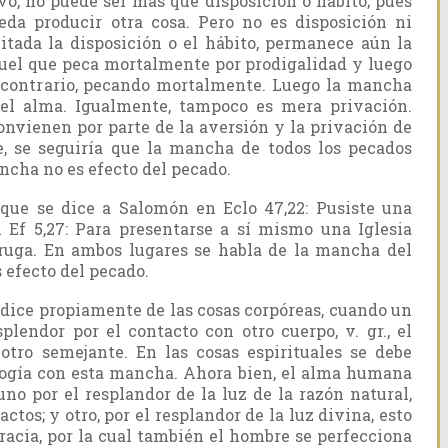
ivo, no puede ser más que disposición o hábito; pues
da producir otra cosa. Pero no es disposición ni
uitada la disposición o el hábito, permanece aún la
uel que peca mortalmente por prodigalidad y luego
o contrario, pecando mortalmente. Luego la mancha
 el alma. Igualmente, tampoco es mera privación.
onvienen por parte de la aversión y la privación de
e, se seguiría que la mancha de todos los pecados
ncha no es efecto del pecado.
que se dice a Salomón en Eclo 47,22: Pusiste una
 Ef 5,27: Para presentarse a sí mismo una Iglesia
rruga. En ambos lugares se habla de la mancha del
 efecto del pecado.
ice propiamente de las cosas corpóreas, cuando un
plendor por el contacto con otro cuerpo, v. gr., el
u otro semejante. En las cosas espirituales se debe
ogía con esta mancha. Ahora bien, el alma humana
no por el resplandor de la luz de la razón natural,
actos; y otro, por el resplandor de la luz divina, esto
 gracia, por la cual también el hombre se perfecciona