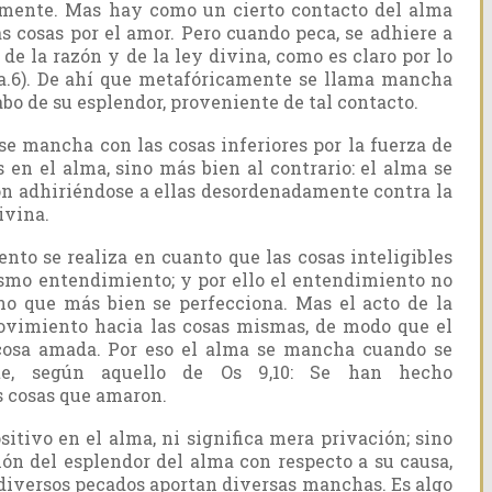
amente. Mas hay como un cierto contacto del alma
s cosas por el amor. Pero cuando peca, se adhiere a
 de la razón y de la ley divina, como es claro por lo
 a.6). De ahí que metafóricamente se llama mancha
o de su esplendor, proveniente de tal contacto.
e mancha con las cosas inferiores por la fuerza de
s en el alma, sino más bien al contrario: el alma se
n adhiriéndose a ellas desordenadamente contra la
ivina.
nto se realiza en cuanto que las cosas inteligibles
smo entendimiento; y por ello el entendimiento no
ino que más bien se perfecciona. Mas el acto de la
ovimiento hacia las cosas mismas, de modo que el
cosa amada. Por eso el alma se mancha cuando se
te, según aquello de Os 9,10: Se han hecho
s cosas que amaron.
itivo en el alma, ni significa mera privación; sino
ión del esplendor del alma con respecto a su causa,
 diversos pecados aportan diversas manchas. Es algo