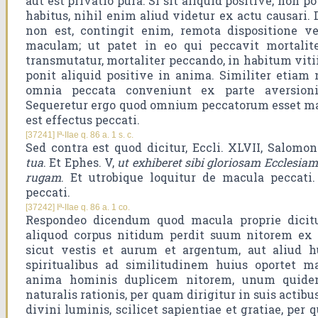
aut est privatio pura. Si sit aliquid positive, non po
habitus, nihil enim aliud videtur ex actu causari. 
non est, contingit enim, remota dispositione v
maculam; ut patet in eo qui peccavit mortaliter
transmutatur, mortaliter peccando, in habitum viti
ponit aliquid positive in anima. Similiter etiam 
omnia peccata conveniunt ex parte aversionis
Sequeretur ergo quod omnium peccatorum esset ma
est effectus peccati.
[37241] Iª-IIae q. 86 a. 1 s. c.
Sed contra est quod dicitur, Eccli. XLVII, Salomon
tua
. Et Ephes. V,
ut exhiberet sibi gloriosam Ecclesi
rugam
. Et utrobique loquitur de macula peccati
peccati.
[37242] Iª-IIae q. 86 a. 1 co.
Respondeo dicendum quod macula proprie dicitu
aliquod corpus nitidum perdit suum nitorem ex c
sicut vestis et aurum et argentum, aut aliud 
spiritualibus ad similitudinem huius oportet 
anima hominis duplicem nitorem, unum quidem
naturalis rationis, per quam dirigitur in suis actibu
divini luminis, scilicet sapientiae et gratiae, per