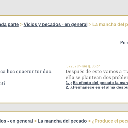
da parte
>
Vicios y pecados - en general
> La mancha del 
Pri
[37237] Iª-IIae q. 86 pr.
rca hoc quaeruntur duo.
Después de esto vamos a tra
ella se plantean dos proble
ti.
1. ¿Es efecto del pecado la ma
2. ¿Permanece en el alma desp
os - en general
>
La mancha del pecado
> ¿Produce el pec