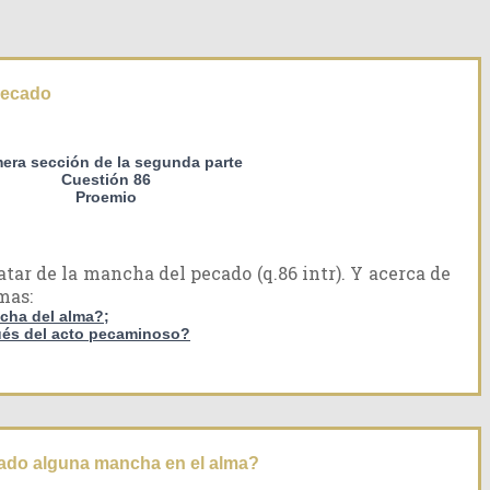
pecado
mera sección de la segunda parte
Cuestión 86
Proemio
tar de la mancha del pecado (q.86 intr). Y acerca de
mas:
ncha del alma?;
ués del acto pecaminoso?
ado alguna mancha en el alma?