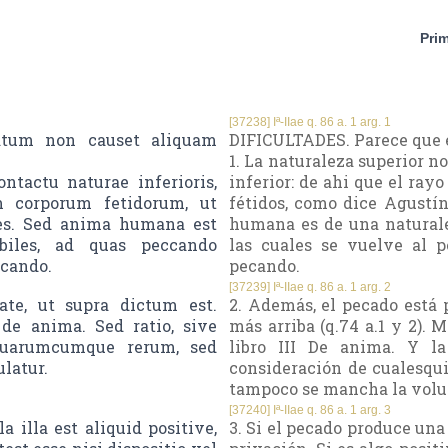
Pri
[37238] Iª-IIae q. 86 a. 1 arg. 1
atum non causet aliquam
DIFICULTADES. Parece que 
1. La naturaleza superior n
ntactu naturae inferioris,
inferior: de ahi que el ray
m corporum fetidorum, ut
fétidos, como dice Agustín
ses. Sed anima humana est
humana es de una naturale
biles, ad quas peccando
las cuales se vuelve al 
ccando.
pecando.
[37239] Iª-IIae q. 86 a. 1 arg. 2
ate, ut supra dictum est.
2. Además, el pecado está
 de anima. Sed ratio, sive
más arriba (q.74 a.1 y 2). 
 quarumcumque rerum, sed
libro III De anima. Y 
latur.
consideración de cualesqui
tampoco se mancha la volu
[37240] Iª-IIae q. 86 a. 1 arg. 3
 illa est aliquid positive,
3. Si el pecado produce un