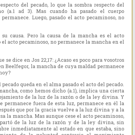
especto del pecado, lo que la sombra respecto del
o (a.1 ad 3). Mas cuando ha pasado el cuerpo
o permanece. Luego, pasado el acto pecaminoso, no
 su causa. Pero la causa de la mancha es el acto
 el acto pecaminoso, no permanece la mancha en el
 se dice en Jos 22,17: ¿Acaso es poco para vosotros
 en Beelfegor, la mancha de cuya maldad permanece
 hoy?
ecado queda en el alma pasado el acto del pecado.
 mancha, como hemos dicho (a.1), implica una cierta
ejamiento de la luz de la razón o de la ley divina. Y
e permanece fuera de esta luz, permanece en él la
spués que por la gracia vuelve a la luz divina y a la
cesa la mancha. Mas aunque cese el acto pecaminoso,
partó de la luz de la razón y de la ley divina, sin
bre inmediatamente al estado en que estaba, sino
miento de la voluntad contrario al movimiento