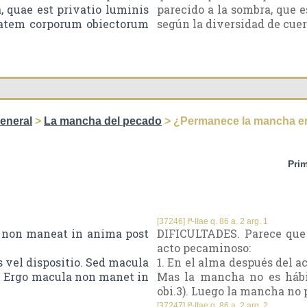
, quae est privatio luminis
parecido a la sombra, que e
itatem corporum obiectorum
según la diversidad de cuer
general
>
La mancha del pecado
> ¿Permanece la mancha en
Pri
[37246] Iª-IIae q. 86 a. 2 arg. 1
 non maneat in anima post
DIFICULTADES. Parece que
acto pecaminoso:
 vel dispositio. Sed macula
1. En el alma después del ac
t. Ergo macula non manet in
Mas la mancha no es hábit
obi.3). Luego la mancha no
[37247] Iª-IIae q. 86 a. 2 arg. 2