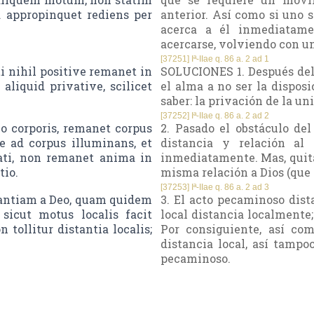
d appropinquet rediens per
anterior. Así como si uno 
acerca a él inmediatame
acercarse, volviendo con u
[37251] Iª-IIae q. 86 a. 2 ad 1
 nihil positive remanet in
SOLUCIONES 1. Después de
aliquid privative, scilicet
el alma a no ser la disposi
saber: la privación de la un
[37252] Iª-IIae q. 86 a. 2 ad 2
 corporis, remanet corpus
2. Pasado el obstáculo de
e ad corpus illuminans, et
distancia y relación al
ati, non remanet anima in
inmediatamente. Mas, quita
tio.
misma relación a Dios (que 
[37253] Iª-IIae q. 86 a. 2 ad 3
tantiam a Deo, quam quidem
3. El acto pecaminoso dis
sicut motus localis facit
local distancia localmente;
tollitur distantia localis;
Por consiguiente, así co
distancia local, así tampo
pecaminoso.