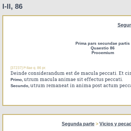
I-II, 86
Segun
Prima pars secundae partis
Quaestio 86
Prooemium
[37237] Iª-IIae q. 86 pr.
Deinde considerandum est de macula peccati. Et ci
, utrum macula animae sit effectus peccati.
Primo
, utrum remaneat in anima post actum pecca
Secundo
Segunda parte
>
Vicios y pecad