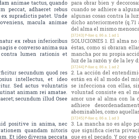
idam animae tactus, quando
para obrar bien y decoros
m peccat, adhaeret rebus
cuando se adhiere a alguna
t ex supradictis patet. Unde
algunas cosas contra la luz
roveniens, macula animae
dicho anteriormente (q.71
del alma el mismo menoscab
[37243] Iª-IIae q. 86 a. 1 ad 1
tur ex rebus inferioribus
SOLUCIONES 1. El alma no s
 magis e converso anima sua
éstas, como si obraran ella
 contra lumen rationis et
mancha por su propia acció
luz de la razón y de la ley d
[37244] Iª-IIae q. 86 a. 1 ad 2
ficitur secundum quod res
2. La acción del entendimie
sius intellectus, et ideo
están en él al modo del mi
citur. Sed actus voluntatis
se infecciona con ellas, s
glutinat animam rei amatae.
voluntad consiste en el m
aeret; secundum illud Osee
amor une al alma con la 
adhiere desordenadamen
abominables, como aquella
[37245] Iª-IIae q. 86 a. 1 ad 3
id positive in anima, nec
3. La mancha no es algo pos
ivationem quandam nitoris
que significa cierta privac
m. Et ideo diversa peccata
que es el pecado. Y por eso