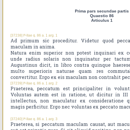
Prima pars secundae partis
Quaestio 86
Articulus 1
[37238] Iª-IIae q. 86 a. 1 arg. 1
Ad primum sic proceditur. Videtur quod pecc
maculam in anima.
Natura enim superior non potest inquinari ex co
unde radius solaris non inquinatur per tactu
Augustinus dicit, in libro contra quinque haere
multo superioris naturae quam res commuta
convertitur. Ergo ex eis maculam non contrahit pe
[37239] Iª-IIae q. 86 a. 1 arg. 2
Praeterea, peccatum est principaliter in volunt
Voluntas autem est in ratione, ut dicitur in III
intellectus, non maculatur ex consideratione
magis perficitur. Ergo nec voluntas ex peccato macu
[37240] Iª-IIae q. 86 a. 1 arg. 3
Praeterea, si peccatum maculam causat, aut macula