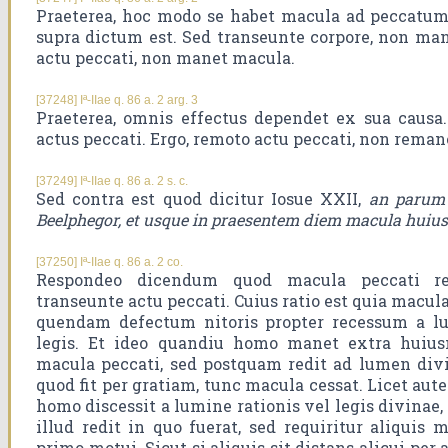
Praeterea, hoc modo se habet macula ad peccatum,
supra dictum est. Sed transeunte corpore, non man
actu peccati, non manet macula.
[37248] Iª-IIae q. 86 a. 2 arg. 3
Praeterea, omnis effectus dependet ex sua causa
actus peccati. Ergo, remoto actu peccati, non rema
[37249] Iª-IIae q. 86 a. 2 s. c.
Sed contra est quod dicitur Iosue XXII,
an parum 
Beelphegor, et usque in praesentem diem macula huius 
[37250] Iª-IIae q. 86 a. 2 co.
Respondeo dicendum quod macula peccati r
transeunte actu peccati. Cuius ratio est quia macula
quendam defectum nitoris propter recessum a lu
legis. Et ideo quandiu homo manet extra huiu
macula peccati, sed postquam redit ad lumen div
quod fit per gratiam, tunc macula cessat. Licet aut
homo discessit a lumine rationis vel legis divina
illud redit in quo fuerat, sed requiritur aliquis 
primo motui. Sicut si aliquis sit distans alicui pe