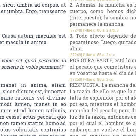
 sicut umbra ad corpus, ut
2. Además, la mancha es r
et umbra. Ergo, transeunte
cuerpo, como hemos dich
(interpuesto), la sombra n
permanece la mancha.
[37248] Iª-IIae q. 86 a. 2 arg. 3
. Causa autem maculae est
3. Todo efecto depende de
net macula in anima.
pecaminoso. Luego, quitado
alma.
[37249] Iª-IIae q. 86 a. 2 s. c.
vobis est quod peccastis in
POR OTRA PARTE, está lo que
sceleris in vobis permanet?
el pecado que cometisteis
en vosotros hasta el día de
[37250] Iª-IIae q. 86 a. 2 co.
emanet in anima, etiam
RESPUESTA. La mancha del p
, sicut dictum est, importat
La razón de ello es que la
mine rationis vel divinae
falta de esplendor por el al
smodi lumen, manet in eo
por eso, mientras el hombr
inum et ad lumen rationis,
mancha del pecado; pero, de
em cesset actus peccati, quo
luz de la razón, entonces 
e, non tamen statim homo ad
por el cual el hombre se a
motus voluntatis contrarius
embargo, no vuelve el hom
r aliquem motum, non statim
que se requiere un movi