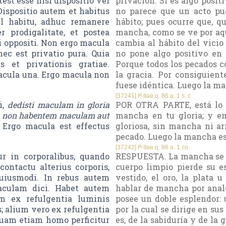
test esse nisi dispositio vel
privación. Si es algo posit
Dispositio autem et habitus
no parece que un acto pue
el habitu, adhuc remanere
hábito; pues ocurre que, q
 prodigalitate, et postea
mancha, como se ve por aq
i oppositi. Non ergo macula
cambia al hábito del vici
nec est privatio pura. Quia
no pone algo positivo en
 et privationis gratiae.
Porque todos los pecados c
cula una. Ergo macula non
la gracia. Por consiguient
fuese idéntica. Luego la ma
[37241] Iª-IIae q. 86 a. 1 s. c.
i,
dedisti maculam in gloria
POR OTRA PARTE, está lo 
am non habentem maculam aut
mancha en tu gloria; y en
. Ergo macula est effectus
gloriosa, sin mancha ni a
pecado. Luego la mancha es
[37242] Iª-IIae q. 86 a. 1 co.
r in corporalibus, quando
RESPUESTA. La mancha se d
ontactu alterius corporis,
cuerpo limpio pierde su es
huiusmodi. In rebus autem
vestido, el oro, la plata 
maculam dici. Habet autem
hablar de mancha por anal
 ex refulgentia luminis
posee un doble esplendor: u
s; alium vero ex refulgentia
por la cual se dirige en sus 
 quam etiam homo perficitur
es, de la sabiduría y de la