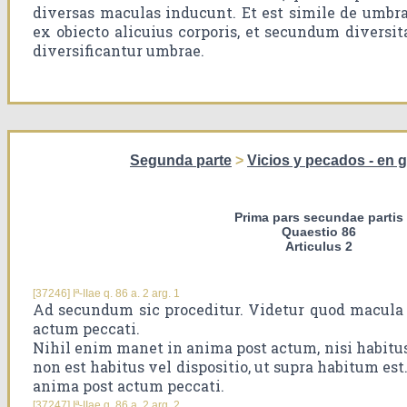
diversas maculas inducunt. Et est simile de umbra
ex obiecto alicuius corporis, et secundum divers
diversificantur umbrae.
Segunda parte
>
Vicios y pecados - en 
Prima pars secundae partis
Quaestio 86
Articulus 2
[37246] Iª-IIae q. 86 a. 2 arg. 1
Ad secundum sic proceditur. Videtur quod macula
actum peccati.
Nihil enim manet in anima post actum, nisi habitus
non est habitus vel dispositio, ut supra habitum es
anima post actum peccati.
[37247] Iª-IIae q. 86 a. 2 arg. 2