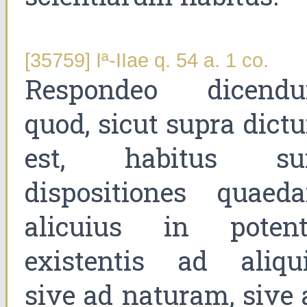
[35759] Iª-IIae q. 54 a. 1 co.
Respondeo dicend
quod, sicut supra dict
est, habitus su
dispositiones quaed
alicuius in potent
existentis ad aliqui
sive ad naturam, sive 