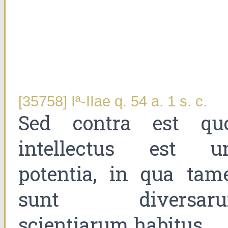
[35758] Iª-IIae q. 54 a. 1 s. c.
Sed contra est qu
intellectus est u
potentia, in qua tam
sunt diversar
scientiarum habitus.