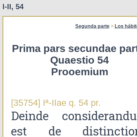
I-II, 54
Segunda parte
>
Los hábi
Prima pars secundae part
Quaestio 54
Prooemium
[35754] Iª-IIae q. 54 pr.
Deinde considerand
est de distinctio