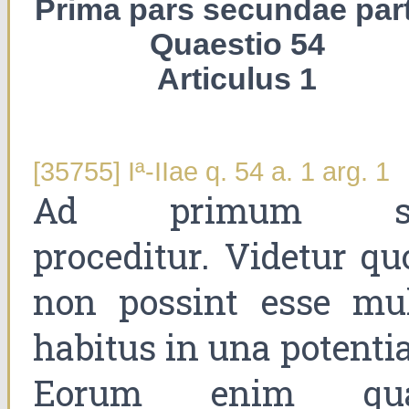
Prima pars secundae part
Quaestio 54
Articulus 1
[35755] Iª-IIae q. 54 a. 1 arg. 1
Ad primum s
proceditur. Videtur qu
non possint esse mul
habitus in una potentia
Eorum enim qu