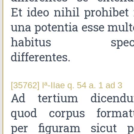
Et ideo nihil prohibet 
una potentia esse mult
habitus spec
differentes.
[35762] Iª-IIae q. 54 a. 1 ad 3
Ad tertium dicend
quod corpus format
per figuram sicut p