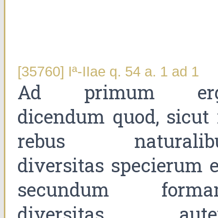
[35760] Iª-IIae q. 54 a. 1 ad 1
Ad primum er
dicendum quod, sicut 
rebus naturalib
diversitas specierum e
secundum forma
diversitas aut