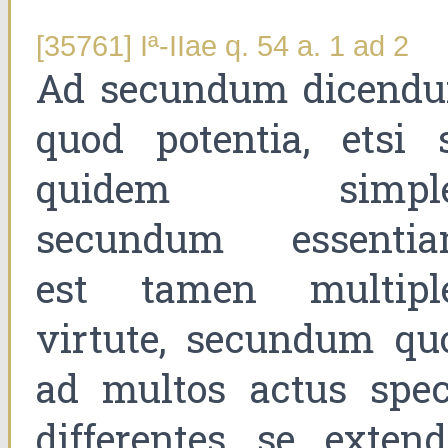
[35761] Iª-IIae q. 54 a. 1 ad 2
Ad secundum dicend
quod potentia, etsi s
quidem simpl
secundum essentia
est tamen multipl
virtute, secundum qu
ad multos actus spec
differentes se extendi