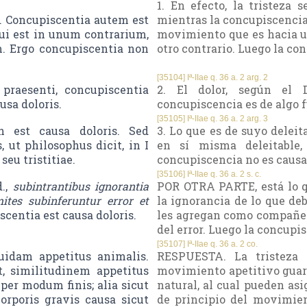
1. En efecto, la tristeza 
t. Concupiscentia autem est
mientras la concupiscencia 
i est in unum contrarium,
movimiento que es hacia u
m. Ergo concupiscentia non
otro contrario. Luego la co
[35104] Iª-IIae q. 36 a. 2 arg. 2
praesenti, concupiscentia
2. El dolor, según el 
usa doloris.
concupiscencia es de algo f
[35105] Iª-IIae q. 36 a. 2 arg. 3
n est causa doloris. Sed
3. Lo que es de suyo deleit
 ut philosophus dicit, in I
en sí misma deleitable,
seu tristitiae.
concupiscencia no es causa 
[35106] Iª-IIae q. 36 a. 2 s. c.
d.,
subintrantibus ignorantia
POR OTRA PARTE, está lo q
tes subinferuntur error et
la ignorancia de lo que de
scentia est causa doloris.
les agregan como compañeros
del error. Luego la concupis
[35107] Iª-IIae q. 36 a. 2 co.
uidam appetitus animalis.
RESPUESTA. La tristeza
, similitudinem appetitus
movimiento apetitivo guard
 per modum finis; alia sicut
natural, al cual pueden asi
orporis gravis causa sicut
de principio del movimien