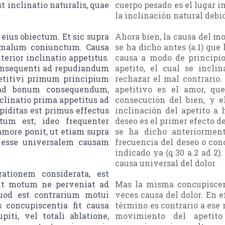
t inclinatio naturalis, quae
cuerpo pesado es el lugar i
la inclinación natural debi
eius obiectum. Et sic supra
Ahora bien, la causa del mo
t malum coniunctum. Causa
se ha dicho antes (a.1) que 
terior inclinatio appetitus.
causa a modo de principio
consequenti ad repudiandum
apetito, el cual se incl
etitivi primum principium
rechazar el mal contrario.
s ad bonum consequendum,
apetitivo es el amor, qu
linatio prima appetitus ad
consecución del bien, y e
iditas est primus effectus
inclinación del apetito a 
tum est; ideo frequenter
deseo es el primer efecto 
more ponit, ut etiam supra
se ha dicho anteriorment
 esse universalem causam
frecuencia del deseo o con
indicado ya (q.30 a.2 ad 2)
causa universal del dolor.
ationem considerata, est
it motum ne perveniat ad
Mas la misma concupiscenc
uod est contrarium motui
veces causa del dolor. En e
s concupiscentia fit causa
término es contrario a ese 
iti, vel totali ablatione,
movimiento del apetito