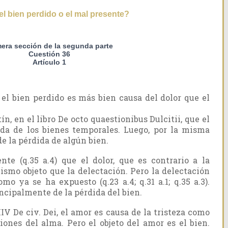
el bien perdido o el mal presente?
mera sección de la segunda parte
Cuestión 36
Artículo 1
el bien perdido es más bien causa del dolor que el
ín, en el libro De octo quaestionibus Dulcitii, que el
ida de los bienes temporales. Luego, por la misma
de la pérdida de algún bien.
nte (q.35 a.4) que el dolor, que es contrario a la
mismo objeto que la delectación. Pero la delectación
omo ya se ha expuesto (q.23 a.4; q.31 a.1; q.35 a.3).
ncipalmente de la pérdida del bien.
IV De civ. Dei, el amor es causa de la tristeza como
iones del alma. Pero el objeto del amor es el bien.