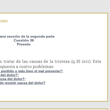
dolor
mera sección de la segunda parte
Cuestión 36
Proemio
tratar de las causas de la tristeza (q.35 intr). Esta
espuesta a cuatro problemas:
n perdido o más bien el mal presente?;
del dolor?;
ausa del dolor?;
de resistir causa del dolor?