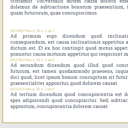
tristamur. Universalis autem causa doloris es
dolemus de subtractione bonorum praesentium, 
quam futurorum, quae concupiscimus.
[35108] Iª-IIae q. 36 a. 2 ad 1
Ad primum ergo dicendum quod inclinat
consequendum, est causa inclinationis appetitus
dictum est. Et ex hoc contingit quod motus appeti
ponuntur causa motuum appetitus qui respiciunt 
[35109] Iª-IIae q. 36 a. 2 ad 2
Ad secundum dicendum quod illud quod concupis
futurum, est tamen quodammodo praesens, inqua
dici quod, licet ipsum bonum concupitum sit fu
praesentialiter apponitur, quod dolorem causat.
[35110] Iª-IIae q. 36 a. 2 ad 3
Ad tertium dicendum quod concupiscentia est de
spes adipiscendi quod concupiscitur. Sed, subtr
appositum, concupiscentia dolorem causat.