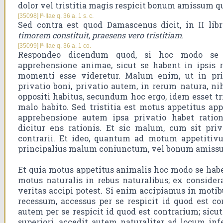
dolor vel tristitia magis respicit bonum amissum
[35098] Iª-IIae q. 36 a. 1 s. c.
Sed contra est quod Damascenus dicit, in II lib
timorem constituit, praesens vero tristitiam
.
[35099] Iª-IIae q. 36 a. 1 co.
Respondeo dicendum quod, si hoc modo se h
apprehensione animae, sicut se habent in ipsis re
momenti esse videretur. Malum enim, ut in pri
privatio boni, privatio autem, in rerum natura, ni
oppositi habitus, secundum hoc ergo, idem esset tri
malo habito. Sed tristitia est motus appetitus ap
apprehensione autem ipsa privatio habet ratio
dicitur ens rationis. Et sic malum, cum sit pri
contrarii. Et ideo, quantum ad motum appetitivu
principalius malum coniunctum, vel bonum amiss
Et quia motus appetitus animalis hoc modo se habe
motus naturalis in rebus naturalibus; ex consid
veritas accipi potest. Si enim accipiamus in moti
recessum, accessus per se respicit id quod est co
autem per se respicit id quod est contrarium; sicut
superiori, accedit autem naturaliter ad locum inf