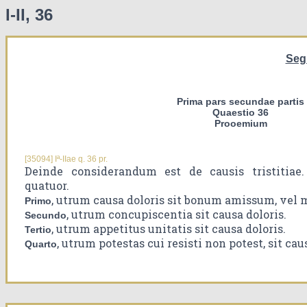
I-II, 36
Seg
Prima pars secundae partis
Quaestio 36
Prooemium
[35094] Iª-IIae q. 36 pr.
Deinde considerandum est de causis tristitiae
quatuor.
, utrum causa doloris sit bonum amissum, ve
Primo
, utrum concupiscentia sit causa doloris.
Secundo
, utrum appetitus unitatis sit causa doloris.
Tertio
, utrum potestas cui resisti non potest, sit cau
Quarto