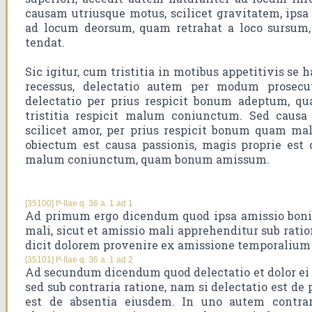
causam utriusque motus, scilicet gravitatem, ipsa 
ad locum deorsum, quam retrahat a loco sursum,
tendat.
Sic igitur, cum tristitia in motibus appetitivis se
recessus, delectatio autem per modum prosecut
delectatio per prius respicit bonum adeptum, qu
tristitia respicit malum coniunctum. Sed causa de
scilicet amor, per prius respicit bonum quam ma
obiectum est causa passionis, magis proprie est c
malum coniunctum, quam bonum amissum.
[35100] Iª-IIae q. 36 a. 1 ad 1
Ad primum ergo dicendum quod ipsa amissio boni 
mali, sicut et amissio mali apprehenditur sub ratio
dicit dolorem provenire ex amissione temporalium
[35101] Iª-IIae q. 36 a. 1 ad 2
Ad secundum dicendum quod delectatio et dolor ei 
sed sub contraria ratione, nam si delectatio est de p
est de absentia eiusdem. In uno autem contrar