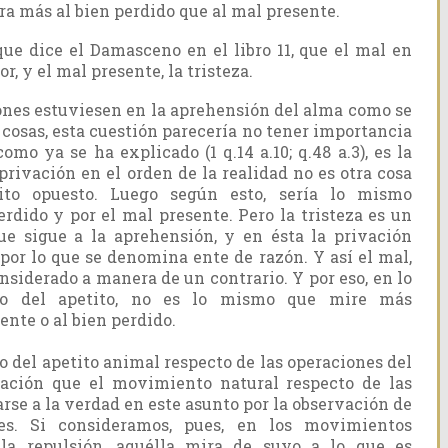
ira más al bien perdido que al mal presente.
ue dice el Damasceno en el libro 11, que el mal en
, y el mal presente, la tristeza.
ones estuviesen en la aprehensión del alma como se
s cosas, esta cuestión parecería no tener importancia
omo ya se ha explicado (1 q.14 a.10; q.48 a.3), es la
 privación en el orden de la realidad no es otra cosa
ito opuesto. Luego según esto, sería lo mismo
erdido y por el mal presente. Pero la tristeza es un
e sigue a la aprehensión, y en ésta la privación
 por lo que se denomina ente de razón. Y así el mal,
nsiderado a manera de un contrario. Y por eso, en lo
o del apetito, no es lo mismo que mire más
nte o al bien perdido.
 del apetito animal respecto de las operaciones del
ación que el movimiento natural respecto de las
arse a la verdad en este asunto por la observación de
es. Si consideramos, pues, en los movimientos
 la repulsión, aquélla mira de suyo a lo que es