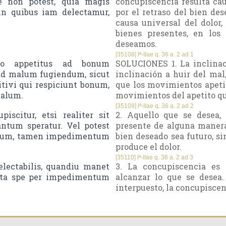
se non potest, quia magis
concupiscencia resulta cau
in quibus iam delectamur,
por el retraso del bien de
causa universal del dolor
bienes presentes, en los
deseamos.
[35108] Iª-IIae q. 36 a. 2 ad 1
io appetitus ad bonum
SOLUCIONES 1. La inclinaci
 ad malum fugiendum, sicut
inclinación a huir del mal
tivi qui respiciunt bonum,
que los movimientos apetit
malum.
movimientos del apetito que
[35109] Iª-IIae q. 36 a. 2 ad 2
citur, etsi realiter sit
2. Aquello que se desea,
ntum speratur. Vel potest
presente de alguna manera
turum, tamen impedimentum
bien deseado sea futuro, si
produce el dolor.
[35110] Iª-IIae q. 36 a. 2 ad 3
lectabilis, quandiu manet
3. La concupiscencia es
acta spe per impedimentum
alcanzar lo que se desea.
interpuesto, la concupiscen