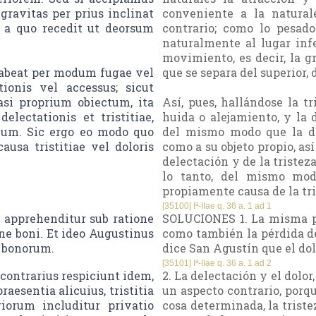
gravitas per prius inclinat
conveniente a la natural
 a quo recedit ut deorsum
contrario; como lo pesad
naturalmente al lugar inf
movimiento, es decir, la gr
 habeat per modum fugae vel
que se separa del superior, 
ionis vel accessus; sicut
asi proprium obiectum, ita
Así, pues, hallándose la 
lectationis et tristitiae,
huida o alejamiento, y la
lum. Sic ergo eo modo quo
del mismo modo que la de
ausa tristitiae vel doloris
como a su objeto propio, así
delectación y de la tristeza
lo tanto, del mismo mod
propiamente causa de la tri
[35100] Iª-IIae q. 36 a. 1 ad 1
apprehenditur sub ratione
SOLUCIONES 1. La misma pé
ne boni. Et ideo Augustinus
como también la pérdida de
 bonorum.
dice San Agustín que el dol
[35101] Iª-IIae q. 36 a. 1 ad 2
contrarius respiciunt idem,
2. La delectación y el dolor
raesentia alicuius, tristitia
un aspecto contrario, porq
iorum includitur privatio
cosa determinada, la trist