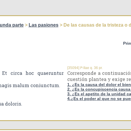
unda parte
>
Las pasiones
> De las causas de la tristeza o 
Pri
[35094] Iª-IIae q. 36 pr.
. Et circa hoc quaeruntur
Corresponde a continuación 
cuestión plantea y exige r
l magis malum coniunctum.
1. ¿Es la causa del dolor el bie
2. ¿Es la concupiscencia causa 
3. ¿Es el apetito de la unidad c
4.¿Es el poder al que no se pue
sa doloris.