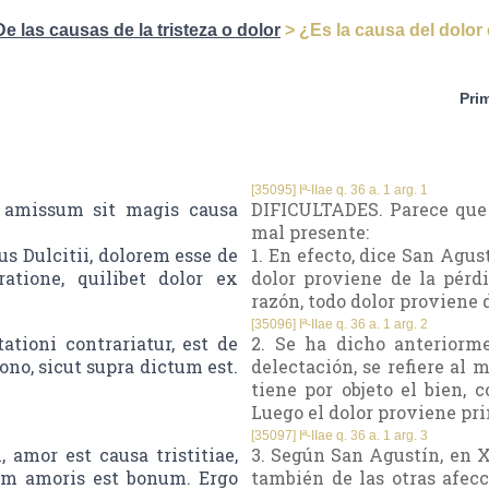
De las causas de la tristeza o dolor
> ¿Es la causa del dolor 
Pri
[35095] Iª-IIae q. 36 a. 1 arg. 1
 amissum sit magis causa
DIFICULTADES. Parece que 
mal presente:
us Dulcitii, dolorem esse de
1. En efecto, dice San Agust
tione, quilibet dolor ex
dolor proviene de la pérd
razón, todo dolor proviene 
[35096] Iª-IIae q. 36 a. 1 arg. 2
ationi contrariatur, est de
2. Se ha dicho anteriorme
ono, sicut supra dictum est.
delectación, se refiere al 
tiene por objeto el bien, c
Luego el dolor proviene pri
[35097] Iª-IIae q. 36 a. 1 arg. 3
amor est causa tristitiae,
3. Según San Agustín, en X
um amoris est bonum. Ergo
también de las otras afecc