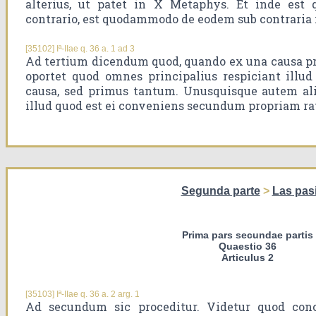
alterius, ut patet in X Metaphys. Et inde est q
contrario, est quodammodo de eodem sub contraria 
[35102] Iª-IIae q. 36 a. 1 ad 3
Ad tertium dicendum quod, quando ex una causa p
oportet quod omnes principalius respiciant illud 
causa, sed primus tantum. Unusquisque autem ali
illud quod est ei conveniens secundum propriam r
Segunda parte
>
Las pas
Prima pars secundae partis
Quaestio 36
Articulus 2
[35103] Iª-IIae q. 36 a. 2 arg. 1
Ad secundum sic proceditur. Videtur quod conc