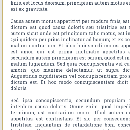
finis, est locus deorsum, principium autem motus es
est ex gravitate.
Causa autem motus appetitivi per modum finis, est 
dictum est quod causa doloris seu tristitiae es
autem sicut unde est principium talis motus, est in
Qui quidem per prius inclinatur ad bonum; et ex 
malum contrarium. Et ideo huiusmodi motus app
est amor, qui est prima inclinatio appetitu
secundum autem principium est odium, quod est inc
malum fugiendum. Sed quia concupiscentia vel cup
amoris, quo maxime delectamur, ut supra dic
Augustinus cupiditatem vel concupiscentiam pro a
dictum est. Et hoc modo concupiscentiam dicit
doloris.
Sed ipsa concupiscentia, secundum propriam r
interdum causa doloris. Omne enim quod imped
terminum, est contrarium motui. Illud autem q
appetitus, est contristans. Et sic per consequen
tristitiae, inquantum de retardatione boni concup