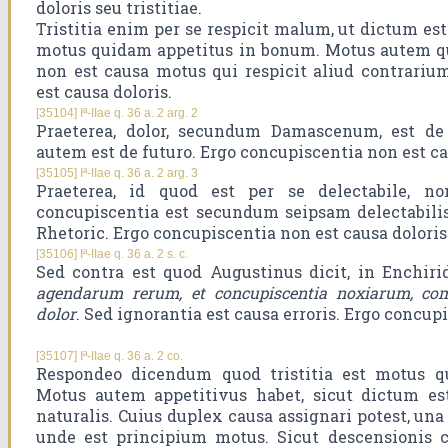
doloris seu tristitiae.
Tristitia enim per se respicit malum, ut dictum es
motus quidam appetitus in bonum. Motus autem qu
non est causa motus qui respicit aliud contrariu
est causa doloris.
[35104] Iª-IIae q. 36 a. 2 arg. 2
Praeterea, dolor, secundum Damascenum, est de 
autem est de futuro. Ergo concupiscentia non est ca
[35105] Iª-IIae q. 36 a. 2 arg. 3
Praeterea, id quod est per se delectabile, no
concupiscentia est secundum seipsam delectabilis,
Rhetoric. Ergo concupiscentia non est causa doloris 
[35106] Iª-IIae q. 36 a. 2 s. c.
Sed contra est quod Augustinus dicit, in Enchiri
agendarum rerum, et concupiscentia noxiarum, comi
dolor
. Sed ignorantia est causa erroris. Ergo concupi
[35107] Iª-IIae q. 36 a. 2 co.
Respondeo dicendum quod tristitia est motus q
Motus autem appetitivus habet, sicut dictum est
naturalis. Cuius duplex causa assignari potest, una
unde est principium motus. Sicut descensionis c