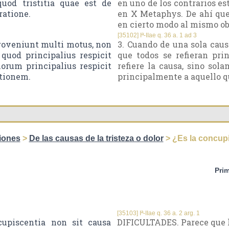
uod tristitia quae est de
en uno de los contrarios es
ratione.
en X Metaphys. De ahí que 
en cierto modo al mismo obj
[35102] Iª-IIae q. 36 a. 1 ad 3
roveniunt multi motus, non
3. Cuando de una sola cau
quod principalius respicit
que todos se refieran pr
orum principalius respicit
refiere la causa, sino sol
ationem.
principalmente a aquello q
iones
>
De las causas de la tristeza o dolor
> ¿Es la concupi
Pri
[35103] Iª-IIae q. 36 a. 2 arg. 1
upiscentia non sit causa
DIFICULTADES. Parece que la