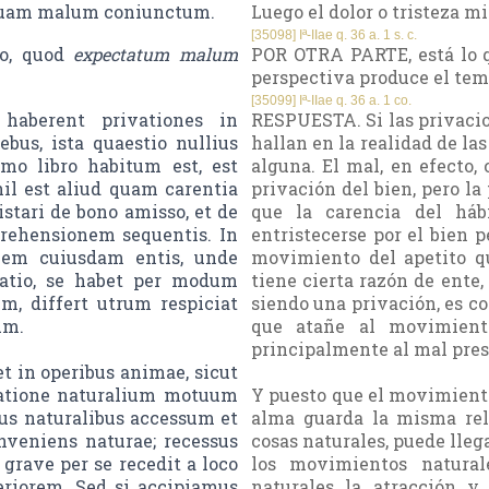
 quam malum coniunctum.
Luego el dolor o tristeza m
[35098] Iª-IIae q. 36 a. 1 s. c.
ro, quod
expectatum malum
POR OTRA PARTE, está lo q
perspectiva produce el temor
[35099] Iª-IIae q. 36 a. 1 co.
aberent privationes in
RESPUESTA. Si las privaci
bus, ista quaestio nullius
hallan en la realidad de la
mo libro habitum est, est
alguna. El mal, en efecto, c
hil est aliud quam carentia
privación del bien, pero la
stari de bono amisso, et de
que la carencia del háb
prehensionem sequentis. In
entristecerse por el bien p
nem cuiusdam entis, unde
movimiento del apetito qu
vatio, se habet per modum
tiene cierta razón de ente,
m, differt utrum respiciat
siendo una privación, es co
um.
que atañe al movimient
principalmente al mal prese
t in operibus animae, sicut
eratione naturalium motuum
Y puesto que el movimiento
bus naturalibus accessum et
alma guarda la misma rel
nveniens naturae; recessus
cosas naturales, puede lleg
 grave per se recedit a loco
los movimientos natural
eriorem. Sed si accipiamus
naturales la atracción y