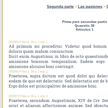
Segunda parte
>
Las pasiones
>
Prima pars secundae partis
Quaestio 36
Articulus 1
[35095] Iª-IIae q. 36 a. 1 arg. 1
Ad primum sic proceditur. Videtur quod bonum
doloris quam malum coniunctum.
Dicit enim Augustinus, in libro de octo quaestionib
amissione bonorum temporalium. Eadem ergo ra
amissione alicuius boni contingit.
[35096] Iª-IIae q. 36 a. 1 arg. 2
Praeterea, supra dictum est quod dolor qui delect
eodem de quo est delectatio. Sed delectatio est de b
Ergo dolor est principaliter de amissione boni.
[35097] Iª-IIae q. 36 a. 1 arg. 3
Praeterea, secundum Augustinum, XIV de Civ. Dei, 
sicut et aliarum affectionum animae. Sed obiect