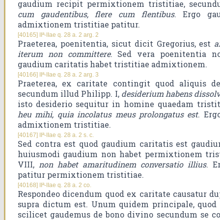
gaudium recipit permixtionem tristitiae, secund
cum gaudentibus, flere cum flentibus
. Ergo gau
admixtionem tristitiae patitur.
[40165] IIª-IIae q. 28 a. 2 arg. 2
Praeterea, poenitentia, sicut dicit Gregorius, est
a
iterum non committere
. Sed vera poenitentia no
gaudium caritatis habet tristitiae admixtionem.
[40166] IIª-IIae q. 28 a. 2 arg. 3
Praeterea, ex caritate contingit quod aliquis d
secundum illud Philipp. I,
desiderium habens dissolv
isto desiderio sequitur in homine quaedam tristit
heu mihi, quia incolatus meus prolongatus est
. Erg
admixtionem tristitiae.
[40167] IIª-IIae q. 28 a. 2 s. c.
Sed contra est quod gaudium caritatis est gaudiu
huiusmodi gaudium non habet permixtionem tristi
VIII,
non habet amaritudinem conversatio illius
. E
patitur permixtionem tristitiae.
[40168] IIª-IIae q. 28 a. 2 co.
Respondeo dicendum quod ex caritate causatur du
supra dictum est. Unum quidem principale, quod e
scilicet gaudemus de bono divino secundum se co