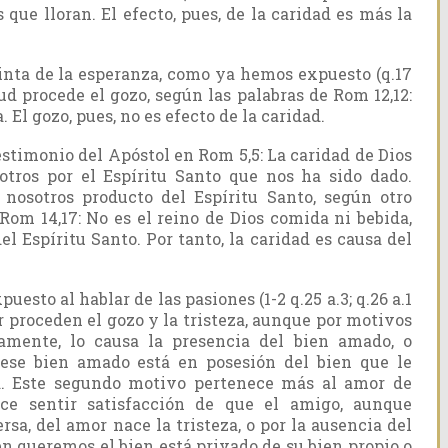
 que lloran. El efecto, pues, de la caridad es más la
tinta de la esperanza, como ya hemos expuesto (q.17
tud procede el gozo, según las palabras de Rom 12,12:
El gozo, pues, no es efecto de la caridad.
stimonio del Apóstol en Rom 5,5: La caridad de Dios
tros por el Espíritu Santo que nos ha sido dado.
 nosotros producto del Espíritu Santo, según otro
Rom 14,17: No es el reino de Dios comida ni bebida,
el Espíritu Santo. Por tanto, la caridad es causa del
to al hablar de las pasiones (1-2 q.25 a.3; q.26 a.1
mor proceden el gozo y la tristeza, aunque por motivos
vamente, lo causa la presencia del bien amado, o
ese bien amado está en posesión del bien que le
a. Este segundo motivo pertenece más al amor de
ce sentir satisfacción de que el amigo, aunque
rsa, del amor nace la tristeza, o por la ausencia del
n queremos el bien está privado de su bien propio o