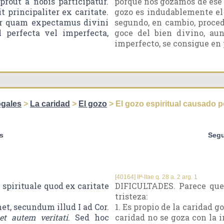
out a nobis participatur.
porque nos gozamos de ese 
principaliter ex caritate.
gozo es indudablemente el 
er quam expectamus divini
segundo, en cambio, proced
l perfecta vel imperfecta,
goce del bien divino, au
imperfecto, se consigue en 
ogales
>
La caridad
>
El gozo
> El gozo espiritual causado po
s
Segu
[40164] IIª-IIae q. 28 a. 2 arg. 1
spirituale quod ex caritate
DIFICULTADES. Parece que 
tristeza:
t, secundum illud I ad Cor.
1. Es propio de la caridad go
et autem veritati
. Sed hoc
caridad no se goza con la i