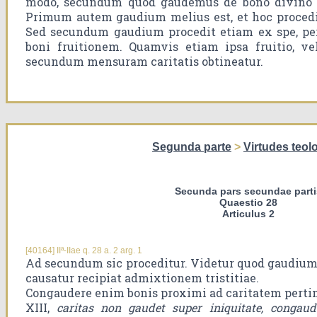
modo, secundum quod gaudemus de bono divino pr
Primum autem gaudium melius est, et hoc procedit 
Sed secundum gaudium procedit etiam ex spe, p
boni fruitionem. Quamvis etiam ipsa fruitio, ve
secundum mensuram caritatis obtineatur.
Segunda parte
>
Virtudes teol
Secunda pars secundae parti
Quaestio 28
Articulus 2
[40164] IIª-IIae q. 28 a. 2 arg. 1
Ad secundum sic proceditur. Videtur quod gaudium 
causatur recipiat admixtionem tristitiae.
Congaudere enim bonis proximi ad caritatem pertine
XIII,
caritas non gaudet super iniquitate, congaud