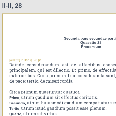
II-II, 28
Secunda pars secundae parti
Quaestio 28
Prooemium
[40155] IIª-IIae q. 28 pr.
Deinde considerandum est de effectibus conseq
principalem, qui est dilectio. Et primo, de effectib
exterioribus. Circa primum tria consideranda sunt,
de pace; tertio, de misericordia.
Circa primum quaeruntur quatuor.
, utrum gaudium sit effectus caritatis.
Primo
, utrum huiusmodi gaudium compatiatur sec
Secundo
, utrum istud gaudium possit esse plenum.
Tertio
, utrum sit virtus.
Quarto