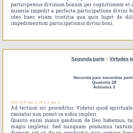
participemus divinum bonum per cognitionem et 
miseria impedit a perfecta participatione divini bon
ideo haec etiam tristitia qua quis luget de dil
impedimentum participationis divini boni.
Segunda parte
>
Virtudes t
Secunda pars secundae parti
Quaestio 28
Articulus 3
[40172] IIª-IIae q. 28 a. 3 arg. 1
Ad tertium sic proceditur. Videtur quod spiritual
causatur non possit in nobis impleri.
Quanto enim maius gaudium de Deo habemus, tan
magis impletur. Sed nunquam possumus tantum
dignum est ut de eo gaudeatur, quia semper bonita