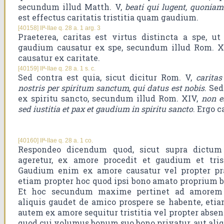
secundum illud Matth. V,
beati qui lugent, quonia
est effectus caritatis tristitia quam gaudium.
[40158] IIª-IIae q. 28 a. 1 arg. 3
Praeterea, caritas est virtus distincta a spe, ut
gaudium causatur ex spe, secundum illud Rom. X
causatur ex caritate.
[40159] IIª-IIae q. 28 a. 1 s. c.
Sed contra est quia, sicut dicitur Rom. V,
caritas
nostris per spiritum sanctum, qui datus est nobis
. Se
ex spiritu sancto, secundum illud Rom. XIV,
non e
sed iustitia et pax et gaudium in spiritu sancto
. Ergo c
[40160] IIª-IIae q. 28 a. 1 co.
Respondeo dicendum quod, sicut supra dictum
ageretur, ex amore procedit et gaudium et trist
Gaudium enim ex amore causatur vel propter pr
etiam propter hoc quod ipsi bono amato proprium b
Et hoc secundum maxime pertinet ad amorem 
aliquis gaudet de amico prospere se habente, etiam
autem ex amore sequitur tristitia vel propter absen
quod cui volumus bonum suo bono privatur, aut ali