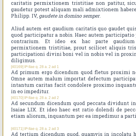
caritatis permixtionem tristitiae non patitur, si
gaudetur potest aliquam mali admixtionem habere. 
Philipp. IV,
gaudete in domino semper
.
Aliud autem est gaudium caritatis quo gaudet qu
quod participatur a nobis. Haec autem participatio 
contrarium. Et ideo ex hac parte gaudium 
permixtionem tristitiae, prout scilicet aliquis tr
participationi divini boni vel in nobis vel in prox
diligimus.
[40169] IIª-IIae q. 28 a. 2 ad 1
Ad primum ergo dicendum quod fletus proximi non
Omne autem malum importat defectum participat
intantum caritas facit condolere proximo inquantu
in eo impeditur.
[40170] IIª-IIae q. 28 a. 2 ad 2
Ad secundum dicendum quod peccata dividunt inte
Isaiae LIX. Et ideo haec est ratio dolendi de pecca
etiam aliorum, inquantum per ea impedimur a parti
[40171] IIª-IIae q. 28 a. 2 ad 3
Ad tertium dicendum quod, quamvis in incolatu h