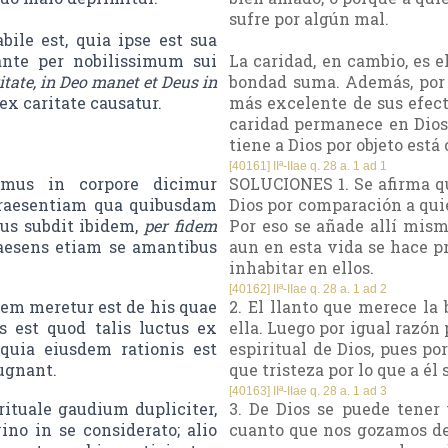
sufre por algún mal.
ile est, quia ipse est sua
ante per nobilissimum sui
La caridad, en cambio, es e
itate, in Deo manet et Deus in
bondad suma. Además, por 
ex caritate causatur.
más excelente de sus efecto
caridad permanece en Dios 
tiene a Dios por objeto está
[40161] IIª-IIae q. 28 a. 1 ad 1
mus in corpore dicimur
SOLUCIONES 1. Se afirma qu
praesentiam qua quibusdam
Dios por comparación a quie
lus subdit ibidem,
per fidem
Por eso se añade allí mism
raesens etiam se amantibus
aun en esta vida se hace pr
inhabitar en ellos.
[40162] IIª-IIae q. 28 a. 1 ad 2
em meretur est de his quae
2. El llanto que merece la
s est quod talis luctus ex
ella. Luego por igual razón
 quia eiusdem rationis est
espiritual de Dios, pues po
pugnant.
que tristeza por lo que a él 
[40163] IIª-IIae q. 28 a. 1 ad 3
ituale gaudium dupliciter,
3. De Dios se puede tener 
o in se considerato; alio
cuanto que nos gozamos del