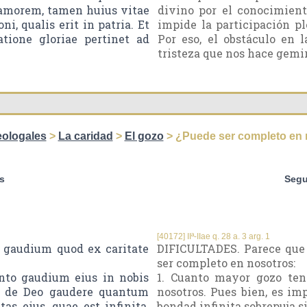
amorem, tamen huius vitae
divino por el conocimient
i, qualis erit in patria. Et
impide la participación pl
atione gloriae pertinet ad
Por eso, el obstáculo en 
tristeza que nos hace gemir 
eologales
>
La caridad
>
El gozo
> ¿Puede ser completo en n
s
Segu
[40172] IIª-IIae q. 28 a. 3 arg. 1
e gaudium quod ex caritate
DIFICULTADES. Parece que e
ser completo en nosotros:
to gaudium eius in nobis
1. Cuanto mayor gozo ten
 de Deo gaudere quantum
nosotros. Pues bien, es im
s eius, quae est infinita,
bondad infinita sobrepuja si