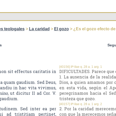
es teologales
>
La caridad
>
El gozo
> ¿Es el gozo efecto de
s
Segu
[40156] IIª-IIae q. 28 a. 1 arg. 1
n sit effectus caritatis in
DIFICULTADES. Parece que el
1. La ausencia de la reali
tia quam gaudium. Sed Deus,
Dios, a quien amamos por c
uandiu in hac vita vivimus,
en esta vida, según el Ap
mino
, ut dicitur II ad Cor. V.
peregrinamos hacia el Señ
 gaudium.
tristeza que gozo.
[40157] IIª-IIae q. 28 a. 1 arg. 2
tudinem. Sed inter ea per
2. Por la caridad merecemo
 ad tristitiam pertinet,
con que la merecemos señala