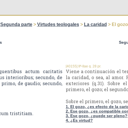
Segunda parte
>
Virtudes teologales
>
La caridad
> El gozo
s
Segu
[40155] IIª-IIae q. 28 pr.
uentibus actum caritatis
Viene a continuación el te
us interioribus; secundo, de
la caridad, o sea, al amor. 
 primo, de gaudio; secundo,
exteriores (q.31). Sobre 
primero, el gozo; el segundo,
Sobre el primero, el gozo, 
1. El gozo, ¿es efecto de la car
2. Ese gozo, ¿es compatible con 
um tristitiam.
3. Ese gozo, ¿puede ser pleno?
4. ¿Es virtud?