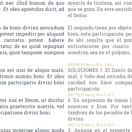
cut nec illud bonum de quo
mezcla de tristeza, así c
Et ideo apostolus dicit, ad
que se goza. En este sentid
el Señor.
is de bono divino secundum
El segundo tiene por objeto
potest impediri per aliquod
bien, esta participación p
caritatis potest habere
de ahí resulta que el goz
istatur de eo quod repugnat
entristecerse por cuanto
imis, quos tanquam nosipsos
nosotros, sea en el prójim
[40169] IIª-IIae q. 28 a. 2 ad 1
 est nisi de aliquo malo.
SOLUCIONES 1. El llanto d
ionis summi boni. Et ideo
mal, y todo mal entraña de
m participatio divini boni
caridad nos hace compar
participación.
[40170] IIª-IIae q. 28 a. 2 ad 2
r nos et Deum, ut dicitur
2. En expresión de Isaías 
tis praeteritis nostris, vel
nosotros y Dios. Por tan
cipatione divini boni.
también de los pecados de l
divino.
[40171] IIª-IIae q. 28 a. 2 ad 3
uius miseriae aliquo modo
3. Aunque en el presente