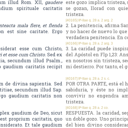
um illud Rom. XII,
gaudere
este gozo implica tristeza,
dium spirituale caritatis
se gozan, llorad con quie
tristeza.
[40165] IIª-IIae q. 28 a. 2 arg. 2
nteacta mala flere, et flenda
2. La penitencia, afirma Sa
n est sine caritate. Ergo
y no hacer de nuevo lo que 
verdadera penitencia. En co
[40166] IIª-IIae q. 28 a. 2 arg. 3
esiderat esse cum Christo,
3. La caridad puede inspir
i et esse cum Christo
. Sed ex
del Apóstol en Flp 1,23: Ans
ia, secundum illud Psalm.,
en nosotros sin tristeza, s
o gaudium caritatis recipit
mi destierro. Por tanto, el 
[40167] IIª-IIae q. 28 a. 2 s. c.
m de divina sapientia. Sed
POR OTRA PARTE, está el he
tiae, secundum illud Sap.
sabiduría, y éste no impl
rgo gaudium caritatis non
convivir no engendra ama
tristeza.
[40168] IIª-IIae q. 28 a. 2 co.
plex gaudium de Deo, sicut
RESPUESTA. la caridad, se
st proprium caritatis, quo
un doble gozo. Uno principa
nsiderato. Et tale gaudium
del bien divino considera