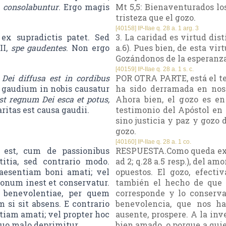
m consolabuntur
. Ergo magis
Mt 5,5: Bienaventurados los
tristeza que el gozo.
[40158] IIª-IIae q. 28 a. 1 arg. 3
 ex supradictis patet. Sed
3. La caridad es virtud dis
II,
spe gaudentes
. Non ergo
a.6). Pues bien, de esta vir
Gozándonos de la esperanza. 
[40159] IIª-IIae q. 28 a. 1 s. c.
 Dei diffusa est in cordibus
POR OTRA PARTE, está el te
d gaudium in nobis causatur
ha sido derramada en noso
st regnum Dei esca et potus,
Ahora bien, el gozo es en
aritas est causa gaudii.
testimonio del Apóstol en 
sino justicia y paz y gozo d
gozo.
[40160] IIª-IIae q. 28 a. 1 co.
 est, cum de passionibus
RESPUESTA.Como queda expues
itia, sed contrario modo.
ad 2; q.28 a.5 resp.), del a
aesentiam boni amati; vel
opuestos. El gozo, efecti
onum inest et conservatur.
también el hecho de que 
benevolentiae, per quem
corresponde y lo conserv
 si sit absens. E contrario
benevolencia, que nos ha
tiam amati; vel propter hoc
ausente, prospere. A la inve
quo malo deprimitur.
bien amado, o porque a quie