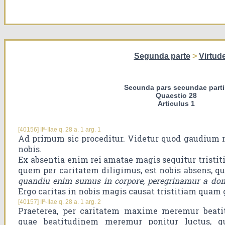
Segunda parte
>
Virtud
Secunda pars secundae parti
Quaestio 28
Articulus 1
[40156] IIª-IIae q. 28 a. 1 arg. 1
Ad primum sic proceditur. Videtur quod gaudium no
nobis.
Ex absentia enim rei amatae magis sequitur tristi
quem per caritatem diligimus, est nobis absens, q
quandiu enim sumus in corpore, peregrinamur a do
Ergo caritas in nobis magis causat tristitiam quam
[40157] IIª-IIae q. 28 a. 1 arg. 2
Praeterea, per caritatem maxime meremur beati
quae beatitudinem meremur ponitur luctus, qui