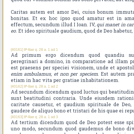
Caritas autem est amor Dei, cuius bonum immutab
bonitas. Et ex hoc ipso quod amatur est in am
effectum, secundum illud I Ioan. IV,
qui manet in car
eo
. Et ideo spirituale gaudium, quod de Deo habetur, 
[40161] IIª-IIae q. 28 a. 1 ad 1
Ad primum ergo dicendum quod quandiu su
peregrinari a domino, in comparatione ad illam 
est praesens per speciei visionem, unde et aposto
enim ambulamus, et non per speciem
. Est autem p
etiam in hac vita per gratiae inhabitationem.
[40162] IIª-IIae q. 28 a. 1 ad 2
Ad secundum dicendum quod luctus qui beatitudin
sunt beatitudini contraria. Unde eiusdem rationi
caritate causetur, et gaudium spirituale de Deo,
gaudere de aliquo bono et tristari de his quae ei re
[40163] IIª-IIae q. 28 a. 1 ad 3
Ad tertium dicendum quod de Deo potest esse spir
uno modo, secundum quod gaudemus de bono divin