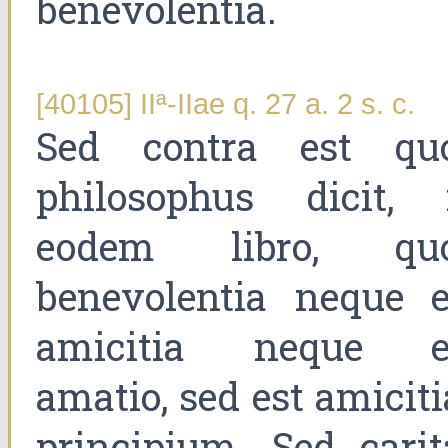
benevolentia.
[40105] IIª-IIae q. 27 a. 2 s. c.
Sed contra est qu
philosophus dicit, 
eodem libro, qu
benevolentia neque e
amicitia neque e
amatio, sed est amiciti
principium. Sed carit