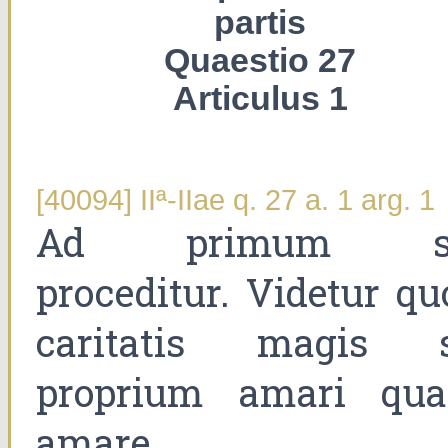
partis
Quaestio 27
Articulus 1
[40094] IIª-IIae q. 27 a. 1 arg. 1
Ad primum s
proceditur. Videtur qu
caritatis magis s
proprium amari qu
amare.