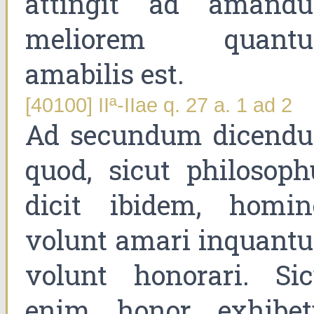
attingit ad amand
meliorem quant
amabilis est.
[40100] IIª-IIae q. 27 a. 1 ad 2
Ad secundum dicend
quod, sicut philosoph
dicit ibidem, homin
volunt amari inquant
volunt honorari. Sic
enim honor exhibet