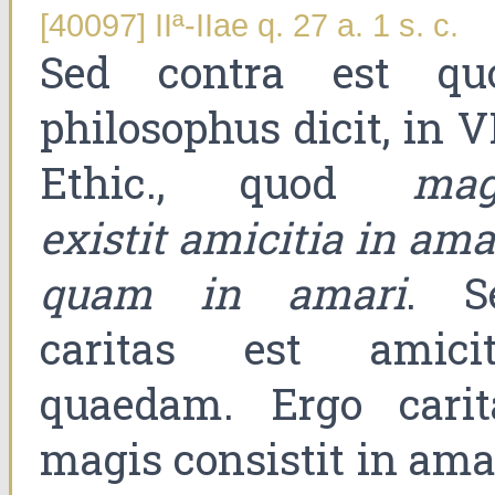
[40097] IIª-IIae q. 27 a. 1 s. c.
Sed contra est qu
philosophus dicit, in V
Ethic., quod
mag
existit amicitia in am
quam in amari
. S
caritas est amicit
quaedam. Ergo carit
magis consistit in ama