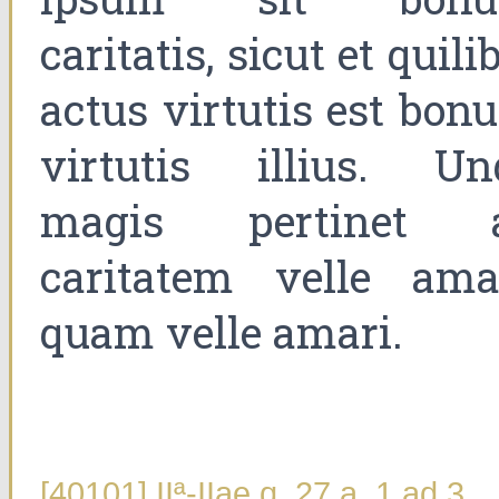
caritatis, sicut et quili
actus virtutis est bon
virtutis illius. Un
magis pertinet 
caritatem velle ama
quam velle amari.
[40101] IIª-IIae q. 27 a. 1 ad 3