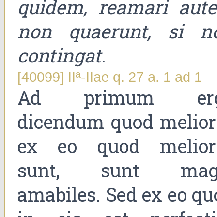
quidem, reamari aut
non quaerunt, si n
contingat
.
[40099] IIª-IIae q. 27 a. 1 ad 1
Ad primum er
dicendum quod melior
ex eo quod melior
sunt, sunt mag
amabiles. Sed ex eo qu