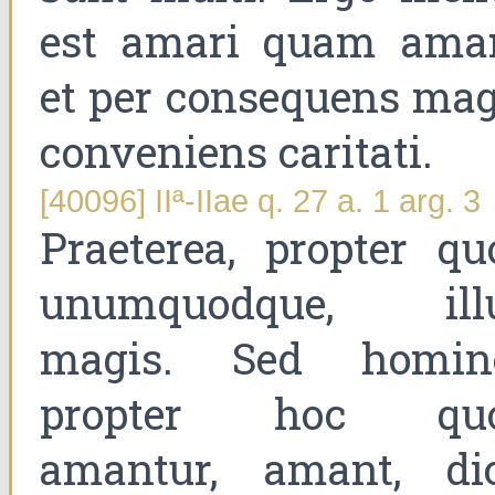
est amari quam amar
et per consequens mag
conveniens caritati.
[40096] IIª-IIae q. 27 a. 1 arg. 3
Praeterea, propter qu
unumquodque, ill
magis. Sed homin
propter hoc qu
amantur, amant, dic