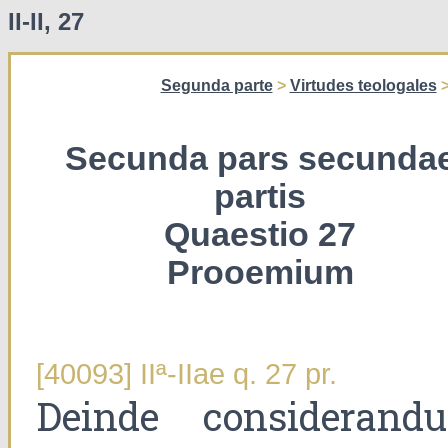
II-II, 27
Segunda parte
>
Virtudes teologales
Secunda pars secunda
partis
Quaestio 27
Prooemium
[40093] IIª-IIae q. 27 pr.
Deinde considerand