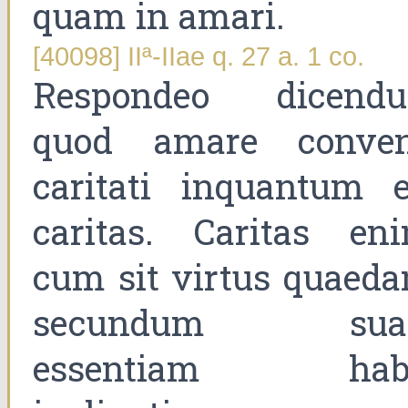
quam in amari.
[40098] IIª-IIae q. 27 a. 1 co.
Respondeo dicend
quod amare conven
caritati inquantum e
caritas. Caritas eni
cum sit virtus quaeda
secundum su
essentiam hab