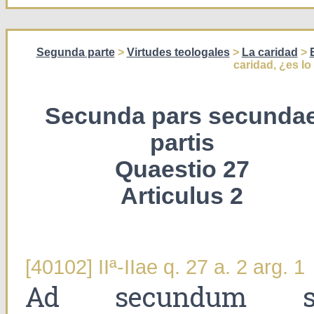
Segunda parte
>
Virtudes teologales
>
La caridad
>
caridad, ¿es l
Secunda pars secunda
partis
Quaestio 27
Articulus 2
[40102] IIª-IIae q. 27 a. 2 arg. 1
Ad secundum s