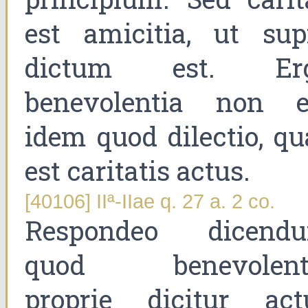
est amicitia, ut sup
dictum est. Er
benevolentia non e
idem quod dilectio, qu
est caritatis actus.
[40106] IIª-IIae q. 27 a. 2 co.
Respondeo dicend
quod benevolent
proprie dicitur act