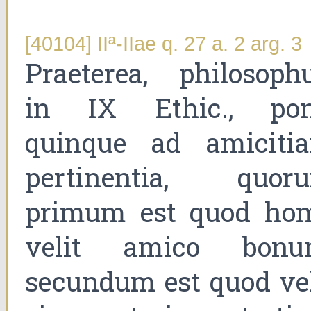
[40104] IIª-IIae q. 27 a. 2 arg. 3
Praeterea, philosophu
in IX Ethic., pon
quinque ad amiciti
pertinentia, quor
primum est quod ho
velit amico bonu
secundum est quod vel