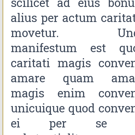
scilicet ad eius bon
alius per actum carita
movetur. Un
manifestum est qu
caritati magis conven
amare quam amar
magis enim conven
unicuique quod conven
ei per se e