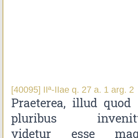
[40095] IIª-IIae q. 27 a. 1 arg. 2
Praeterea, illud quod 
pluribus invenit
videtur esse mag