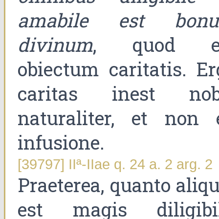
amabile est bon
divinum
, quod e
obiectum caritatis. Er
caritas inest nob
naturaliter, et non 
infusione.
[39797] IIª-IIae q. 24 a. 2 arg. 2
Praeterea, quanto aliq
est magis diligibil