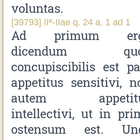
voluntas.
[39793] IIª-IIae q. 24 a. 1 ad 1
Ad primum er
dicendum qu
concupiscibilis est pa
appetitus sensitivi, n
autem appetit
intellectivi, ut in pr
ostensum est. Un