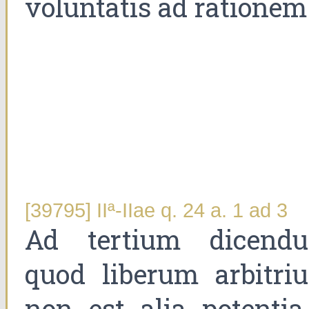
voluntatis ad rationem
[39795] IIª-IIae q. 24 a. 1 ad 3
Ad tertium dicend
quod liberum arbitri
non est alia potentia