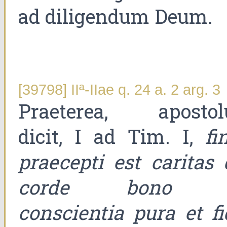
ad diligendum Deum.
[39798] IIª-IIae q. 24 a. 2 arg. 3
Praeterea, apostol
dicit, I ad Tim. I,
fi
praecepti est caritas 
corde bono 
conscientia pura et fi