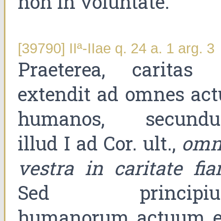
non in voluntate.
[39790] IIª-IIae q. 24 a. 1 arg. 3
Praeterea, caritas 
extendit ad omnes act
humanos, secund
illud I ad Cor. ult.,
omn
vestra in caritate fia
Sed principi
humanorum actuum e