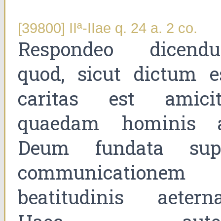
[39800] IIª-IIae q. 24 a. 2 co.
Respondeo dicend
quod, sicut dictum es
caritas est amicit
quaedam hominis 
Deum fundata sup
communicationem
beatitudinis aeterna