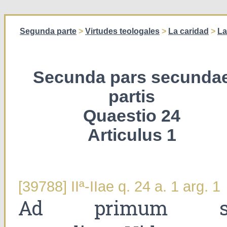
Segunda parte
>
Virtudes teologales
>
La caridad
>
La
Secunda pars secunda
partis
Quaestio 24
Articulus 1
[39788] IIª-IIae q. 24 a. 1 arg. 1
Ad primum s