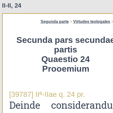
II-II, 24
Segunda parte
>
Virtudes teologales
Secunda pars secunda
partis
Quaestio 24
Prooemium
[39787] IIª-IIae q. 24 pr.
Deinde considerand