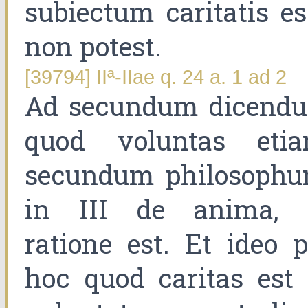
subiectum caritatis es
non potest.
[39794] IIª-IIae q. 24 a. 1 ad 2
Ad secundum dicend
quod voluntas etia
secundum philosophu
in III de anima, 
ratione est. Et ideo p
hoc quod caritas est 