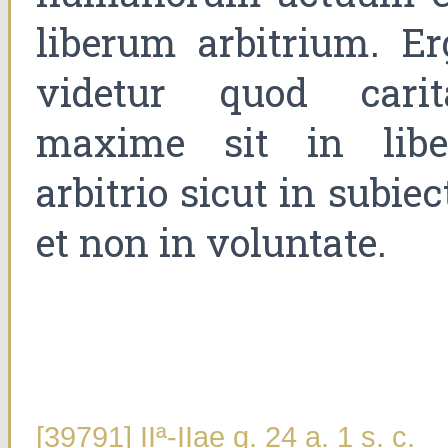
liberum arbitrium. Er
videtur quod carit
maxime sit in libe
arbitrio sicut in subiec
et non in voluntate.
[39791] IIª-IIae q. 24 a. 1 s. c.