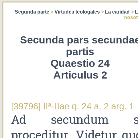
Segunda parte
>
Virtudes teologales
>
La caridad
>
L
nosot
Secunda pars secunda
partis
Quaestio 24
Articulus 2
[39796] IIª-IIae q. 24 a. 2 arg. 1
Ad secundum s
proceditur. Videtur qu