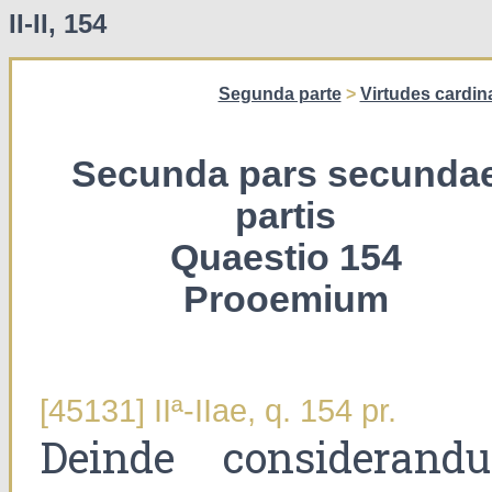
II-II, 154
Segunda parte
>
Virtudes cardin
Secunda pars secunda
partis
Quaestio 154
Prooemium
[45131] IIª-IIae, q. 154 pr.
Deinde considerand