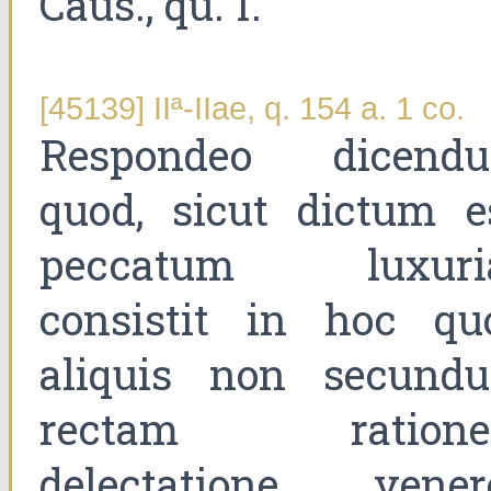
Caus., qu. I.
[45139] IIª-IIae, q. 154 a. 1 co.
Respondeo dicend
quod, sicut dictum es
peccatum luxuri
consistit in hoc qu
aliquis non secund
rectam ration
delectatione vener