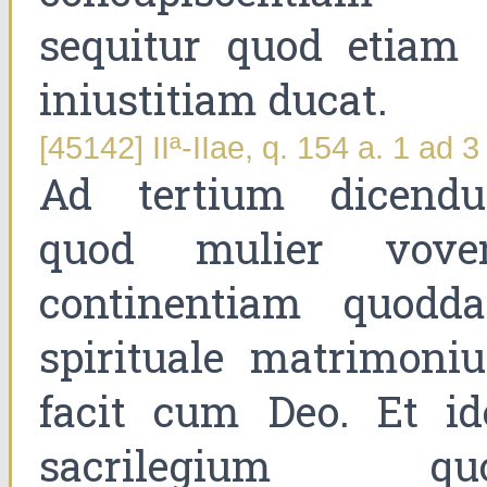
sequitur quod etiam 
iniustitiam ducat.
[45142] IIª-IIae, q. 154 a. 1 ad 3
Ad tertium dicend
quod mulier vove
continentiam quodd
spirituale matrimoni
facit cum Deo. Et id
sacrilegium qu