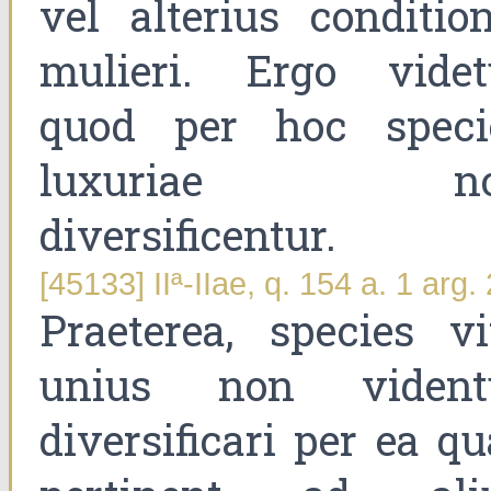
vel alterius condition
mulieri. Ergo videt
quod per hoc speci
luxuriae no
diversificentur.
[45133] IIª-IIae, q. 154 a. 1 arg. 
Praeterea, species vit
unius non vident
diversificari per ea q