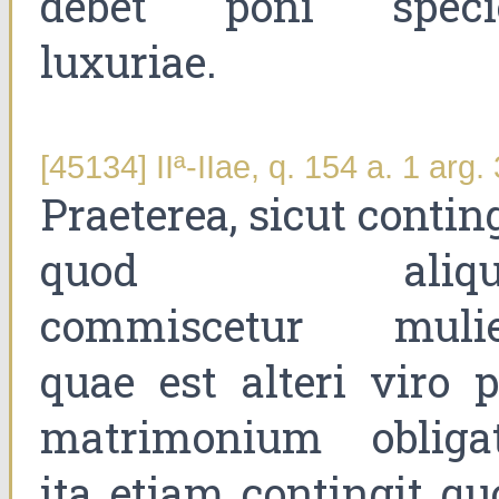
debet poni speci
luxuriae.
[45134] IIª-IIae, q. 154 a. 1 arg. 
Praeterea, sicut contin
quod aliqui
commiscetur mulie
quae est alteri viro p
matrimonium obligat
ita etiam contingit qu