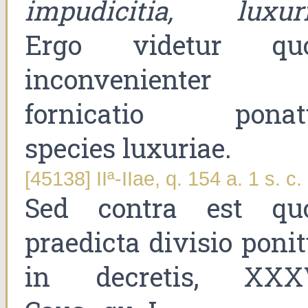
impudicitia, luxur
Ergo videtur qu
inconvenienter
fornicatio ponat
species luxuriae.
[45138] IIª-IIae, q. 154 a. 1 s. c.
Sed contra est qu
praedicta divisio poni
in decretis, XXX