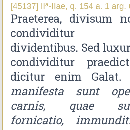
[45137] IIª-IIae, q. 154 a. 1 arg. 
Praeterea, divisum n
condividitur
dividentibus. Sed luxu
condividitur praedicti
dicitur enim Galat. 
manifesta sunt ope
carnis, quae su
fornicatio, immunditi