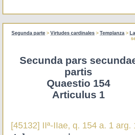
Segunda parte
>
Virtudes cardinales
>
Templanza
>
La
s
Secunda pars secunda
partis
Quaestio 154
Articulus 1
[45132] IIª-IIae, q. 154 a. 1 arg. 