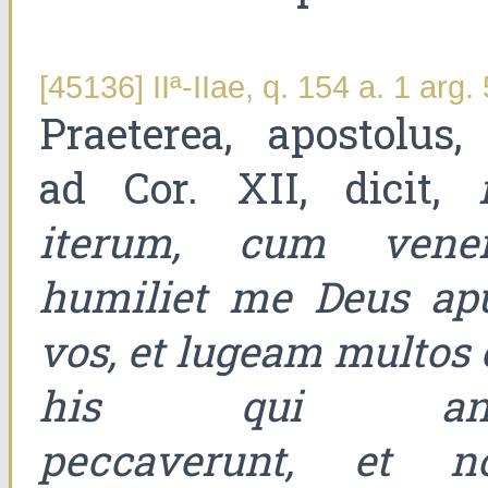
[45136] IIª-IIae, q. 154 a. 1 arg. 
Praeterea, apostolus, 
ad Cor. XII, dicit,
iterum, cum vener
humiliet me Deus ap
vos, et lugeam multos 
his qui ant
peccaverunt, et n