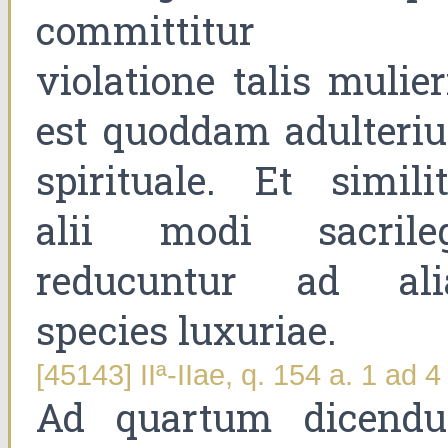
committitur 
violatione talis mulier
est quoddam adulteri
spirituale. Et similit
alii modi sacrileg
reducuntur ad ali
species luxuriae.
[45143] IIª-IIae, q. 154 a. 1 ad 4
Ad quartum dicend