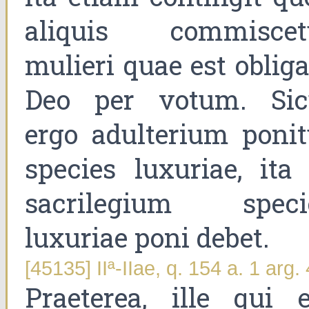
aliquis commiscet
mulieri quae est oblig
Deo per votum. Sic
ergo adulterium ponit
species luxuriae, ita 
sacrilegium speci
luxuriae poni debet.
[45135] IIª-IIae, q. 154 a. 1 arg. 
Praeterea, ille qui e