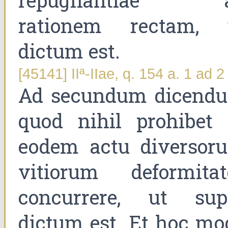
repugnantiae 
rationem rectam, 
dictum est.
[45141] IIª-IIae, q. 154 a. 1 ad 2
Ad secundum dicend
quod nihil prohibet 
eodem actu diversor
vitiorum deformitat
concurrere, ut sup
dictum est. Et hoc mo