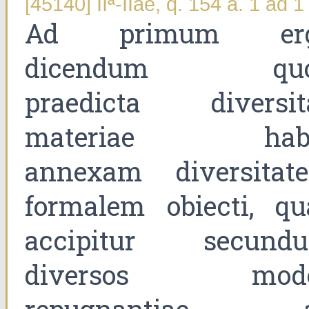
[45140] IIª-IIae, q. 154 a. 1 ad 1
Ad primum er
dicendum qu
praedicta diversit
materiae hab
annexam diversitat
formalem obiecti, qu
accipitur secund
diversos mod