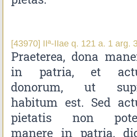
[43970] IIª-IIae q. 121 a. 1 arg. 
Praeterea, dona mane
in patria, et act
donorum, ut sup
habitum est. Sed act
pietatis non pote
manere in patria, dic