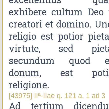
exhibere cultum Deo 
creatori et domino. Un
religio est potior piet
virtute, sed piet
secundum quod e
donum, est poti
religione.
[43975] IIª-IIae q. 121 a. 1 ad 3
Ad tertium dicend