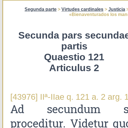
Segunda parte
>
Virtudes cardinales
>
Justicia
«Bienaventurados los man
Secunda pars secunda
partis
Quaestio 121
Articulus 2
[43976] IIª-IIae q. 121 a. 2 arg. 
Ad secundum s
proceditur. Videtur qu