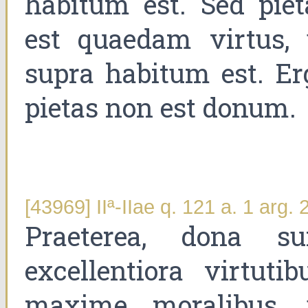
habitum est. Sed piet
est quaedam virtus, 
supra habitum est. Er
pietas non est donum.
[43969] IIª-IIae q. 121 a. 1 arg. 
Praeterea, dona su
excellentiora virtutibu
maxime moralibus, 