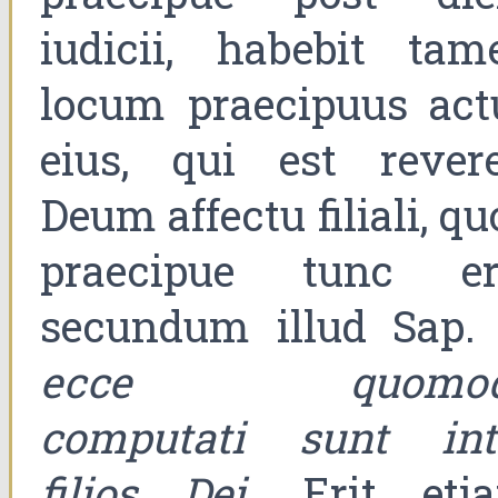
iudicii, habebit tam
locum praecipuus act
eius, qui est revere
Deum affectu filiali, q
praecipue tunc eri
secundum illud Sap. 
ecce quomod
computati sunt int
filios Dei
. Erit eti