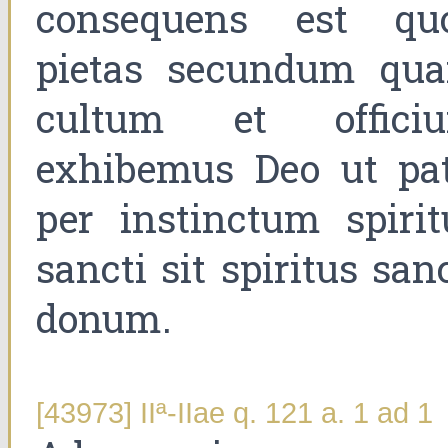
consequens est qu
pietas secundum qu
cultum et offici
exhibemus Deo ut pat
per instinctum spirit
sancti sit spiritus san
donum.
[43973] IIª-IIae q. 121 a. 1 ad 1