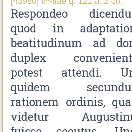
[43980] IIª-IIae q. 121 a. 2 co.
Respondeo dicend
quod in adaptatio
beatitudinum ad do
duplex convenient
potest attendi. U
quidem secund
rationem ordinis, qu
videtur Augustin
fuisse secutus. Un