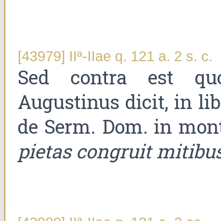
[43979] IIª-IIae q. 121 a. 2 s. c.
Sed contra est qu
Augustinus dicit, in li
de Serm. Dom. in mont
pietas congruit mitibu