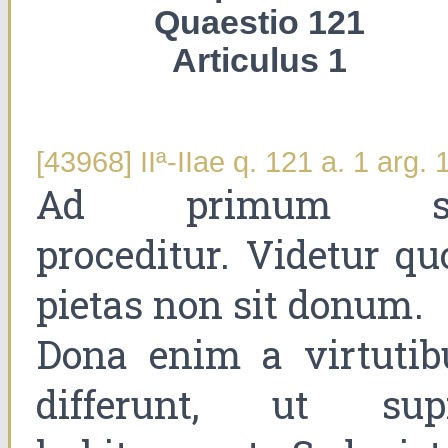
Quaestio 121
Articulus 1
[43968] IIª-IIae q. 121 a. 1 arg. 
Ad primum s
proceditur. Videtur qu
pietas non sit donum.
Dona enim a virtutib
differunt, ut sup