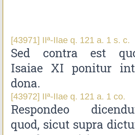
[43971] IIª-IIae q. 121 a. 1 s. c.
Sed contra est qu
Isaiae XI ponitur int
dona.
[43972] IIª-IIae q. 121 a. 1 co.
Respondeo dicend
quod, sicut supra dict