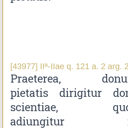
[43977] IIª-IIae q. 121 a. 2 arg. 
Praeterea, don
pietatis dirigitur do
scientiae, qu
adiungitur 