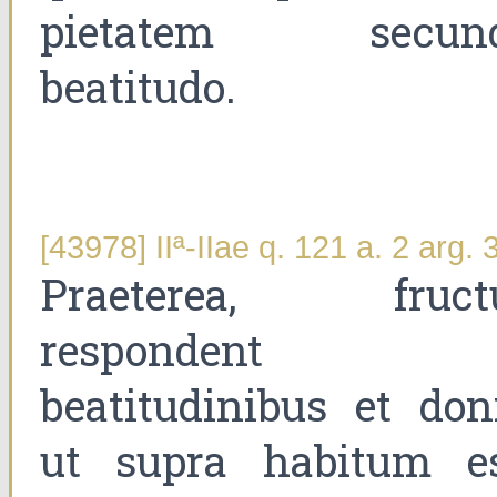
pietatem secun
beatitudo.
[43978] IIª-IIae q. 121 a. 2 arg. 
Praeterea, fruct
respondent
beatitudinibus et doni
ut supra habitum es