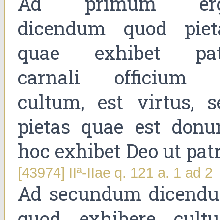
Ad primum er
dicendum quod piet
quae exhibet pat
carnali officium 
cultum, est virtus, s
pietas quae est donu
hoc exhibet Deo ut patr
[43974] IIª-IIae q. 121 a. 1 ad 2
Ad secundum dicend
quod exhibere cult