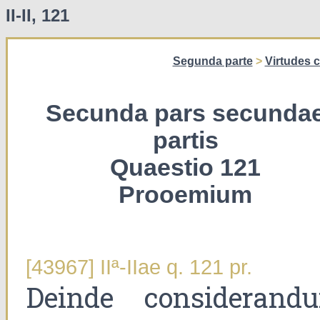
II-II, 121
Segunda parte
>
Virtudes c
Secunda pars secunda
partis
Quaestio 121
Prooemium
[43967] IIª-IIae q. 121 pr.
Deinde considerand