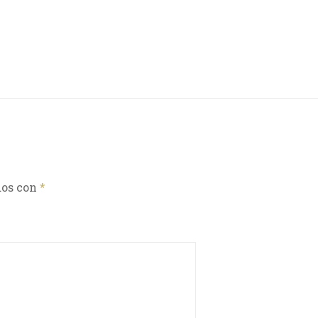
dos con
*