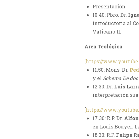
Presentación
10.40: Pbro. Dr.
Ign
introductoria al C
Vaticano II.
Área Teológica
[
https://www.youtub
11.50: Mons. Dr.
Ped
y el
Schema De doct
12.30: Dr.
Luis Larr
interpretación su
[
https://www.youtub
17.30: R.P. Dr.
Alfo
en Louis Bouyer: L
18.30: R.P.
Felipe 