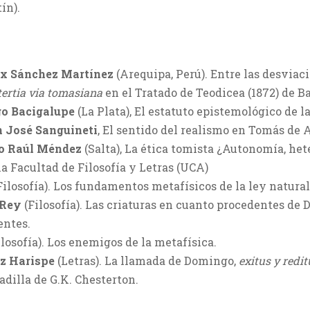
ín).
ix Sánchez Martínez
(Arequipa, Perú). Entre las desviaci
 tertia via tomasiana
en el Tratado de Teodicea (1872) de B
go Bacigalupe
(La Plata), El estatuto epistemológico de la
 José Sanguineti
, El sentido del realismo en Tomás de 
io Raúl Méndez
(Salta), La ética tomista ¿Autonomía, he
la Facultad de Filosofía y Letras (UCA)
Filosofía). Los fundamentos metafísicos de la ley natural
 Rey
(Filosofía). Las criaturas en cuanto procedentes de D
entes.
losofía). Los enemigos de la metafísica.
ez Harispe
(Letras). La llamada de Domingo,
exitus y redit
adilla de G.K. Chesterton.