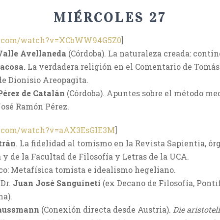
MIÉRCOLES 27
be.com/watch?v=XCbWW94G5Z0
]
Valle Avellaneda
(Córdoba). La naturaleza creada: conti
iacosa.
La verdadera religión en el Comentario de Tomás
e Dionisio Areopagita.
Pérez de Catalán
(Córdoba). Apuntes sobre el método me
osé Ramón Pérez.
e.com/watch?v=aAX3EsGIE3M
]
trán
. La fidelidad al tomismo en la Revista Sapientia, ó
y de la Facultad de Filosofía y Letras de la UCA.
fico: Metafísica tomista e idealismo hegeliano.
 Dr.
Juan José Sanguineti
(ex Decano de Filosofía, Ponti
ma).
aussmann
(Conexión directa desde Austria).
Die aristote