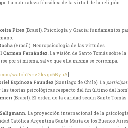
go.
La naturaleza filosófica de la virtud de la religión.
xeira Pires
(Brasil). Psicología y Gracia: fundamentos pa
umano.
Rocha
(Brasil). Neuropsicología de las virtudes.
el Carmen Fernández.
La visión de Santo Tomás sobre la
se por sí misma, salvo que ella misma se corrompa.
e.com/watch?v=vGkvgo6BypA
]
riel Espinoza Faundez
(Santiago de Chile). La
participat
las teorías psicológicas respecto del fin último del hom
lmieri
(Brasil). El orden de la caridad según Santo Tomás 
 Seligmann.
La proyección internacional de la psicologí
idad Católica Argentina Santa María de los Buenos Aires