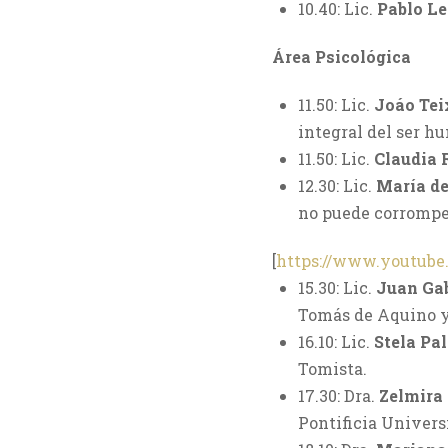
10.40: Lic.
Pablo Le
Área Psicológica
11.50: Lic.
Joáo Tei
integral del ser h
11.50: Lic.
Claudia 
12.30: Lic.
María d
no puede corromper
[
https://www.youtub
15.30: Lic.
Juan Gab
Tomás de Aquino y 
16.10: Lic.
Stela Pa
Tomista.
17.30: Dra.
Zelmira
Pontificia Univers