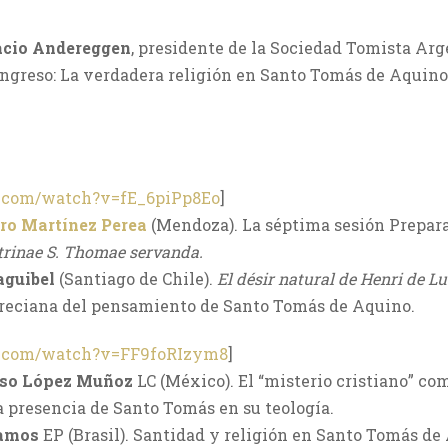
acio Andereggen
, presidente de la Sociedad Tomista Ar
ongreso: La verdadera religión en Santo Tomás de Aquino 
e.com/watch?v=fE_6piPp8Eo
]
ro Martínez Perea
(Mendoza). La séptima sesión Prepara
rinae S. Thomae servanda.
aguibel
(Santiago de Chile).
El désir natural de Henri de L
areciana del pensamiento de Santo Tomás de Aquino.
e.com/watch?v=FF9foRIzym8
]
nso López Muñoz
LC (México). El “misterio cristiano” co
a presencia de Santo Tomás en su teología.
Ramos
EP (Brasil). Santidad y religión en Santo Tomás de