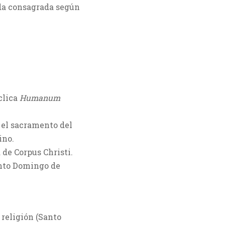
vida consagrada según
íclica
Humanum
n el sacramento del
ino.
 de Corpus Christi.
anto Domingo de
 religión (Santo