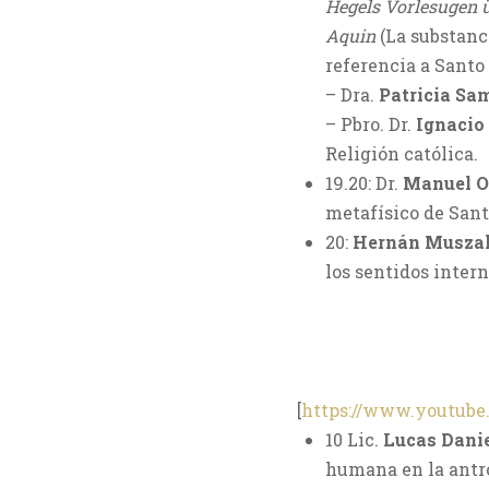
Hegels Vorlesugen ü
Aquin
(La substanci
referencia a Santo
– Dra.
Patricia Sa
– Pbro. Dr.
Ignacio
Religión católica.
19.20: Dr.
Manuel 
metafísico de San
20:
Hern
án Musza
los sentidos intern
[
https://www.youtu
10 Lic.
Lucas Dani
humana en la antr