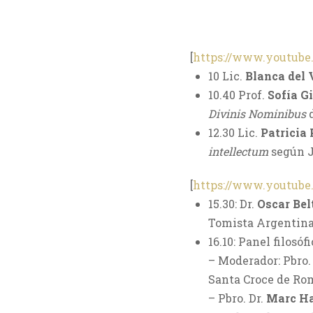
[
https://www.youtu
10 Lic.
Blanca del 
10.40 Prof.
Sofía G
Divinis Nominibus
d
12.30 Lic.
Patricia 
intellectum
según J
[
https://www.youtub
15.30: Dr.
Oscar Bel
Tomista Argentina 
16.10: Panel filosó
– Moderador: Pbro.
Santa Croce de Ro
– Pbro. Dr.
Marc H