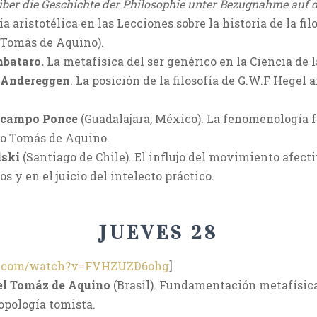
ber die Geschichte der Philosophie unter Bezugnahme auf d
a aristotélica en las Lecciones sobre la historia de la fi
 Tomás de Aquino).
mbataro.
La metafísica del ser genérico en la Ciencia de 
 Andereggen
. La posición de la filosofía de G.W.F Hegel a
Ocampo Ponce
(Guadalajara, México). La fenomenología f
to Tomás de Aquino.
lski
(Santiago de Chile). El influjo del movimiento afect
os y en el juicio del intelecto práctico.
JUEVES 28
be.com/watch?v=FVHZUZD6ohg
]
el Tomáz de Aquino
(Brasil). Fundamentación metafísica
opología tomista.