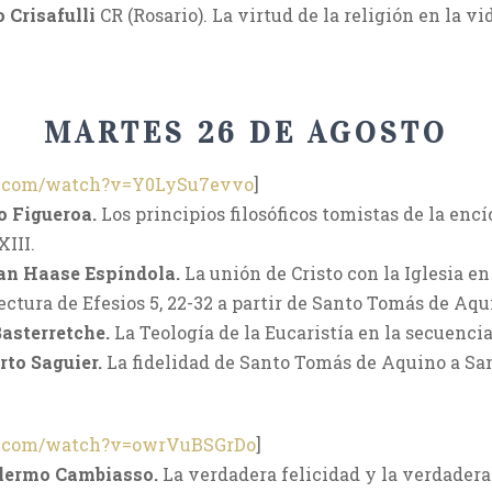
 Crisafulli
CR (Rosario). La virtud de la religión en la 
MARTES 26 DE AGOSTO
e.com/watch?v=Y0LySu7evvo
]
 Figueroa.
Los principios filosóficos tomistas de la enc
XIII.
an Haase Espíndola.
La unión de Cristo con la Iglesia e
ctura de Efesios 5, 22-32 a partir de Santo Tomás de Aqu
Basterretche.
La Teología de la Eucaristía en la secuencia
rto Saguier.
La fidelidad de Santo Tomás de Aquino a S
e.com/watch?v=owrVuBSGrDo
]
llermo Cambiasso.
La verdadera felicidad y la verdadera