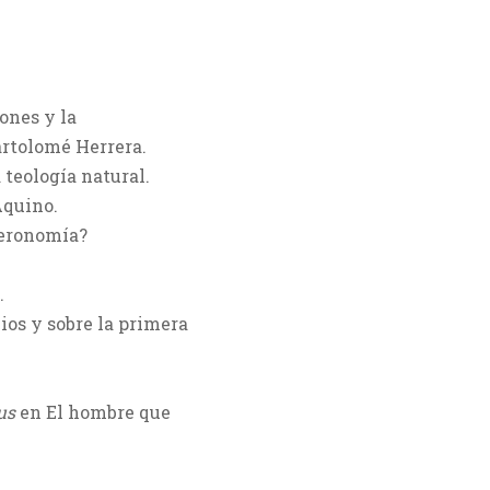
ones y la
artolomé Herrera.
 teología natural.
Aquino.
teronomía?
.
ios y sobre la primera
us
en El hombre que