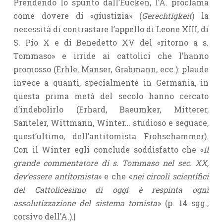
Prendendo lo spunto dall’Eucken, l’A. proclama
come dovere di «giustizia» (
Gerechtigkeit
) la
necessità di contrastare l’appello di Leone XIII, di
S. Pio X e di Benedetto XV del «ritorno a s.
Tommaso» e irride ai cattolici che l’hanno
promosso (Erhle, Manser, Grabmann, ecc.): plaude
invece a quanti, specialmente in Germania, in
questa prima metà del secolo hanno cercato
d’indebolirlo (Erhard, Baeumker, Mitterer,
Santeler, Wittmann, Winter… studioso e seguace,
quest’ultimo, dell’antitomista Frohschammer).
Con il Winter egli conclude soddisfatto che «
il
grande commentatore di s. Tommaso nel sec. XX,
dev’essere antitomista
» e che «
nei circoli scientifici
del Cattolicesimo di oggi è respinta ogni
assolutizzazione del sistema tomista
» (p. 14 sgg.;
corsivo dell’A.).|