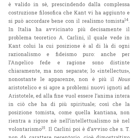
è valido in sè, prescindendo dalla complessa
costruzione filosofica che Kant vi ha aggiunto e
14
si può accordare bene con il realismo tomista
.
In Italia ha avvicinato più decisamente il
problema teoretico A. Carlini, il quale vede in
Kant colui la cui posizione è al di là di ogni
razionalismo e fideismo puro: anche per
l’Angelico fede e ragione sono distinte
chiaramente, ma non separate; lo «intellectus»,
nonostante le apparenze, non è più il
Nous
aristotelico e si apre a problemi nuovi ignoti ad
Aristotele, ed alla fine vuol essere l’anima intera
in ciò che ha di più spirituale; così che la
posizione tomista, come quella kantiana, non
rientra a rigore nè nell’intellettualismo nè nel
15
volontarismo
. Il Carlini poi è d’avviso che s. T.
non dà carattere perentorio, cioè dimostra|tivo