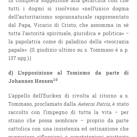
in completa soggezione alla gerarchia così che
tutti i dogmi si risolvono «nell’unico dogma
dell’autoritarismo soprannaturale rappresentato
dal Papa, Vicario di Cristo, che assomma in sè
tutta l’autorità spirituale, giuridica e politica» –
la papolatria come di paladino della «teocrazia
papale». (Il giudizio ultimo su s. Tommaso è a p.
137 sgg.).|
d) L’opposizione al Tomismo da parte di
10
Johannes Hessen
L’appello dell’Eucken di rivolta al ritorno a s.
Tommaso, proclamato dalla
Aeterni
Patris
, è stato
raccolto con l’impegno di tutta la vita – per
strano che possa sembrare – proprio da parte
cattolica con una insistenza ed ostinazione che
suggerisce riflessioni e constatazioni piuttosto