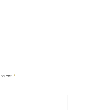
dos con
*