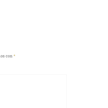
dos con
*