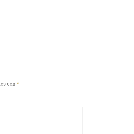
dos con
*