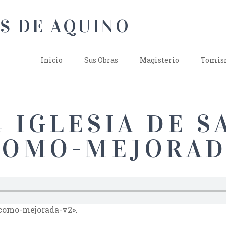
Inicio
Sus Obras
Magisterio
Tomism
4 IGLESIA DE S
COMO-MEJORAD
acomo-mejorada-v2».