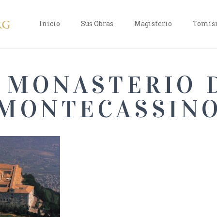
Inicio
Sus Obras
Magisterio
Tomism
. MONASTERIO 
MONTECASSIN