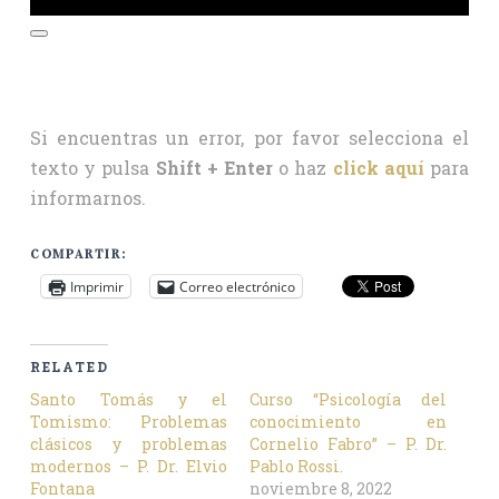
Si encuentras un error, por favor selecciona el
texto y pulsa
Shift + Enter
o haz
click aquí
para
informarnos.
COMPARTIR:
Imprimir
Correo electrónico
RELATED
Santo Tomás y el
Curso “Psicología del
Tomismo: Problemas
conocimiento en
clásicos y problemas
Cornelio Fabro” – P. Dr.
modernos – P. Dr. Elvio
Pablo Rossi.
Fontana
noviembre 8, 2022