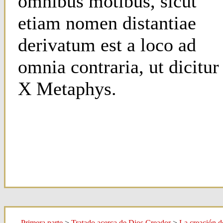
omnibus motibus, sicut
etiam nomen distantiae
derivatum est a loco ad
omnia contraria, ut dicitur
X Metaphys.
Primera parte
>
Tratado acerca de Dios Creador
>
La creación 