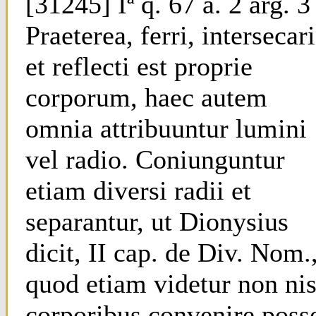
[31245] Iª q. 67 a. 2 arg. 3
Praeterea, ferri, intersecari
et reflecti est proprie
corporum, haec autem
omnia attribuuntur lumini
vel radio. Coniunguntur
etiam diversi radii et
separantur, ut Dionysius
dicit, II cap. de Div. Nom.
quod etiam videtur non nis
corporibus convenire poss