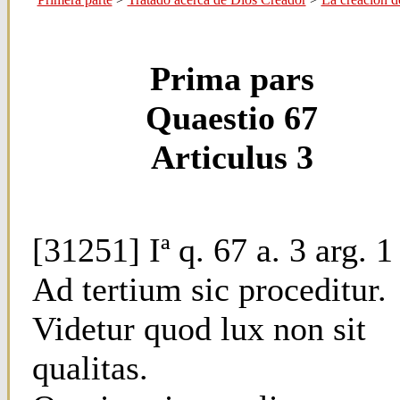
Prima pars
Quaestio 67
Articulus 3
[31251] Iª q. 67 a. 3 arg. 1
Ad tertium sic proceditur.
Videtur quod lux non sit
qualitas.