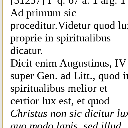
[31237] Iª q. 67 a. 1 arg. 1
Ad primum sic
proceditur.Videtur quod lu
proprie in spiritualibus
dicatur.
Dicit enim Augustinus, IV
super Gen. ad Litt., quod i
spiritualibus melior et
certior lux est, et quod
Christus non sic dicitur lu
quo modo lapis, sed illud