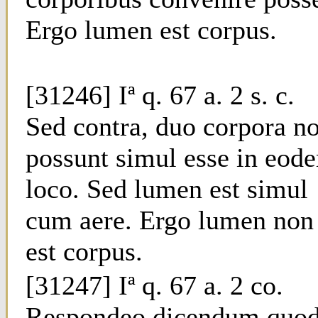
Ergo lumen est corpus.
[31246] Iª q. 67 a. 2 s. c.
Sed contra, duo corpora n
possunt simul esse in eod
loco. Sed lumen est simul
cum aere. Ergo lumen non
est corpus.
[31247] Iª q. 67 a. 2 co.
Respondeo dicendum quo