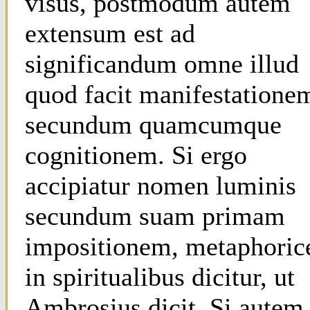
visus, postmodum autem
extensum est ad
significandum omne illud
quod facit manifestatione
secundum quamcumque
cognitionem. Si ergo
accipiatur nomen luminis
secundum suam primam
impositionem, metaphoric
in spiritualibus dicitur, ut
Ambrosius dicit. Si autem