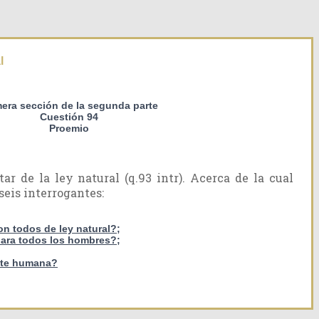
l
mera sección de la segunda parte
Cuestión 94
Proemio
ar de la ley natural (q.93 intr). Acerca de la cual
seis interrogantes:
on todos de ley natural?;
 para todos los hombres?;
ente humana?