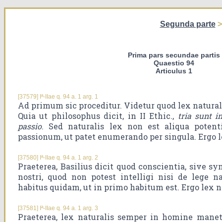
Segunda parte
Prima pars secundae partis
Quaestio 94
Articulus 1
[37579] Iª-IIae q. 94 a. 1 arg. 1
Ad primum sic proceditur. Videtur quod lex naturali
Quia ut philosophus dicit, in II Ethic.,
tria sunt i
passio
. Sed naturalis lex non est aliqua poten
passionum, ut patet enumerando per singula. Ergo le
[37580] Iª-IIae q. 94 a. 1 arg. 2
Praeterea, Basilius dicit quod conscientia, sive syn
nostri, quod non potest intelligi nisi de lege na
habitus quidam, ut in primo habitum est. Ergo lex na
[37581] Iª-IIae q. 94 a. 1 arg. 3
Praeterea, lex naturalis semper in homine manet,