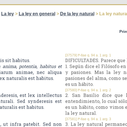
>
La ley
>
La ley en general
>
De la ley natural
> La ley natura
Pri
[37579] Iª-IIae q. 94 a. 1 arg. 1
s sit habitus.
DIFICULTADES. Parece que l
n anima, potentia, habitus et
1. Según dice el Filósofo en 
tiarum animae, nec aliqua
y pasiones. Mas la ley n
x naturalis est habitus.
pasiones del alma, como se
es un hábito.
[37580] Iª-IIae q. 94 a. 1 arg. 2
deresis, est lex intellectus
2. San Basilio dice que 
turali. Sed synderesis est
entendimiento, lo cual sólo
turalis est habitus.
es un hábito, como vimos en
la ley natural.
[37581] Iª-IIae q. 94 a. 1 arg. 3
 ut infra patebit. Sed non
3. La ley natural permane