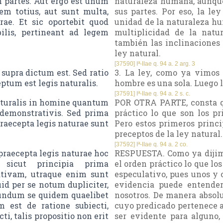
 partes. Aut ergo est unum
naturaleza humana, aunque
em totius, aut sunt multa,
sus partes. Por eso, la le
e. Et sic oportebit quod
unidad de la naturaleza h
ilis, pertineant ad legem
multiplicidad de la natu
también las inclinaciones 
ley natural.
[37590] Iª-IIae q. 94 a. 2 arg. 3
 supra dictum est. Sed ratio
3. La ley, como ya vimos (
tum est legis naturalis.
hombre es una sola. Luego l
[37591] Iª-IIae q. 94 a. 2 s. c.
naturalis in homine quantum
POR OTRA PARTE, consta qu
 demonstrativis. Sed prima
práctico lo que son los p
raecepta legis naturae sunt
Pero estos primeros princ
preceptos de la ley natural.
[37592] Iª-IIae q. 94 a. 2 co.
praecepta legis naturae hoc
RESPUESTA. Como ya dijimos
sicut principia prima
el orden práctico lo que lo
tivam, utraque enim sunt
especulativo, pues unos y 
id per se notum dupliciter,
evidencia puede entender
cundum se quidem quaelibet
nosotros. De manera absol
m est de ratione subiecti,
cuyo predicado pertenece a 
i, talis propositio non erit
ser evidente para alguno, 