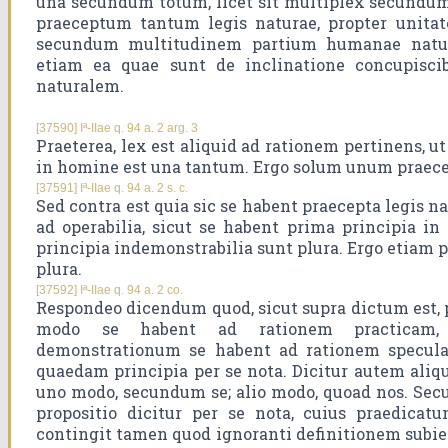
una secundum totum, licet sit multiplex secundum
praeceptum tantum legis naturae, propter unitat
secundum multitudinem partium humanae natura
etiam ea quae sunt de inclinatione concupiscib
naturalem.
[37590] Iª-IIae q. 94 a. 2 arg. 3
Praeterea, lex est aliquid ad rationem pertinens, ut
in homine est una tantum. Ergo solum unum praecep
[37591] Iª-IIae q. 94 a. 2 s. c.
Sed contra est quia sic se habent praecepta legis 
ad operabilia, sicut se habent prima principia in
principia indemonstrabilia sunt plura. Ergo etiam p
plura.
[37592] Iª-IIae q. 94 a. 2 co.
Respondeo dicendum quod, sicut supra dictum est, 
modo se habent ad rationem practicam, 
demonstrationum se habent ad rationem specula
quaedam principia per se nota. Dicitur autem aliqu
uno modo, secundum se; alio modo, quoad nos. Se
propositio dicitur per se nota, cuius praedicatu
contingit tamen quod ignoranti definitionem subiect