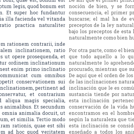
ptum legis, quod bonum est
noción de bien, y se for
. Et super hoc fundantur
consecuencia, el primer pr
ia illa facienda vel vitanda
buscarse; el mal ha de e
atio practica naturaliter
preceptos de la ley natural
bajo los preceptos de esta
naturalmente como bien h
m rationem contrarii, inde
lem inclinationem, ratio
Por otra parte, como el bien
s ut opere prosequenda, et
que todo aquello a lo qu
itur ordinem inclinationum
naturalmente lo aprehend
Inest enim primo inclinatio
procurado, mientras que s
communicat cum omnibus
De aquí que el orden de los
appetit conservationem sui
de las inclinaciones natur
clinationem, pertinent ad
inclinación que le es comú
nservatur, et contrarium
sustancia tiende por natu
 aliqua magis specialia,
esta inclinación pertene
s animalibus. Et secundum
conservación de la vida h
a omnia animalia docuit, ut
encontramos en el hombre
rum, et similia. Tertio modo
según la naturaleza que t
am rationis, quae est sibi
esta inclinación se consid
nem ad hoc quod veritatem
enseñado a todos los ani