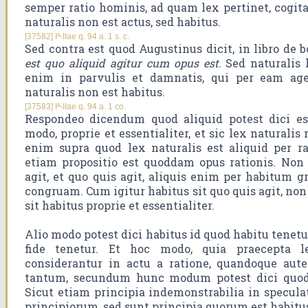
semper ratio hominis, ad quam lex pertinet, cogitat
naturalis non est actus, sed habitus.
[37582] Iª-IIae q. 94 a. 1 s. c.
Sed contra est quod Augustinus dicit, in libro de 
est quo aliquid agitur cum opus est
. Sed naturalis
enim in parvulis et damnatis, qui per eam age
naturalis non est habitus.
[37583] Iª-IIae q. 94 a. 1 co.
Respondeo dicendum quod aliquid potest dici ess
modo, proprie et essentialiter, et sic lex naturalis
enim supra quod lex naturalis est aliquid per r
etiam propositio est quoddam opus rationis. Non
agit, et quo quis agit, aliquis enim per habitum 
congruam. Cum igitur habitus sit quo quis agit, non
sit habitus proprie et essentialiter.
Alio modo potest dici habitus id quod habitu tenetur
fide tenetur. Et hoc modo, quia praecepta l
considerantur in actu a ratione, quandoque aute
tantum, secundum hunc modum potest dici quod l
Sicut etiam principia indemonstrabilia in specula
principiorum, sed sunt principia quorum est habitu