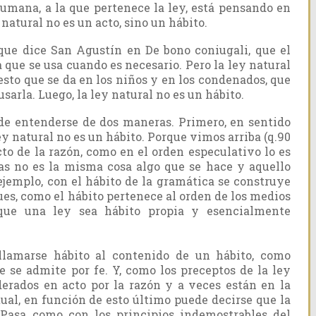
umana, a la que pertenece la ley, está pensando en
y natural no es un acto, sino un hábito.
ue dice San Agustín en De bono coniugali, que el
a que se usa cuando es necesario. Pero la ley natural
esto que se da en los niños y en los condenados, que
sarla. Luego, la ley natural no es un hábito.
e entenderse de dos maneras. Primero, en sentido
ley natural no es un hábito. Porque vimos arriba (q.90
cto de la razón, como en el orden especulativo lo es
as no es la misma cosa algo que se hace y aquello
 ejemplo, con el hábito de la gramática se construye
ues, como el hábito pertenece al orden de los medios
 que una ley sea hábito propia y esencialmente
llamarse hábito al contenido de un hábito, como
e se admite por fe. Y, como los preceptos de la ley
derados en acto por la razón y a veces están en la
ual, en función de esto último puede decirse que la
 Pasa como con los principios indemostrables del