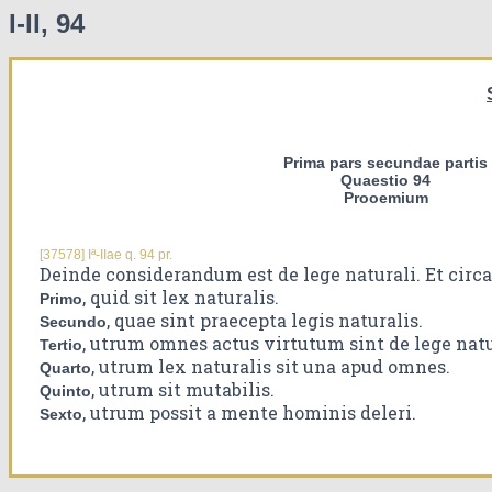
I-II, 94
Prima pars secundae partis
Quaestio 94
Prooemium
[37578] Iª-IIae q. 94 pr.
Deinde considerandum est de lege naturali. Et circ
, quid sit lex naturalis.
Primo
, quae sint praecepta legis naturalis.
Secundo
, utrum omnes actus virtutum sint de lege natu
Tertio
, utrum lex naturalis sit una apud omnes.
Quarto
, utrum sit mutabilis.
Quinto
, utrum possit a mente hominis deleri.
Sexto