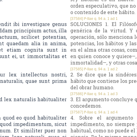
orden especulativo, que no 
o contenido de este hábito.
[37584] Iª-IIae q. 94 a. 1 ad 1
dit ibi investigare genus
SOLUCIONES 1. El Filósof
ddam principium actus, illa
genérica de la virtud. Y 
tuum, scilicet potentias,
operación, sólo menciona lo
unt quaedam alia in anima,
potencias, los hábitos y la
et etiam cognita sunt in
en el alma otras cosas, com
unt ei, ut immortalitas et
en quien conoce y quiere—,
inmortalidad—, y otras cos
[37585] Iª-IIae q. 94 a. 1 ad 2
 lex intellectus nostri,
2. Se dice que la sindére
naturalis, quae sunt prima
hábito que contiene los pre
del obrar humano.
[37586] Iª-IIae q. 94 a. 1 ad 3
 lex naturalis habitualiter
3. El argumento concluye q
concedemos.
[37587] Iª-IIae q. 94 a. 1 ad 4
 quod eo quod habitualiter
4. Sobre el argumento 
liquod impedimentum, sicut
impedimento, no siempre 
num. Et similiter puer non
habitual, como no puede el
tiam lege naturali, quae ei
ciencia. De la misma maner