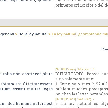
primeros principios o del de
 general
>
De la ley natural
> La ley natural, ¿comprende m
Pri
[37588] Iª-IIae q. 94 a. 2 arg. 1
uralis non contineat plura
DIFICULTADES. Parece que
sino solamente uno:
abitum est. Si igitur essent
1. Como ya vimos (q.92 a.2
 etiam essent multae leges
hubiera muchos preceptos 
muchas las leyes naturales
[37589] Iª-IIae q. 94 a. 2 arg. 2
ram. Sed humana natura est
2. La ley natural es al