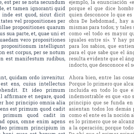
le, est per se nota secundum
ejemplo, la enunciación «
le, et tamen ignoranti quid
porque el que dice hombre
 inde est quod, sicut dicit
quien desconoce lo que es
tates vel propositiones per
obra De hebdomad., hay a
illae propositiones quarum
mismas para todos; y tales
 sua parte, et, quae uni et
como «el todo es mayor qu
Quaedam vero propositiones
iguales entre sí». Y hay 
 propositionum intelligunt
para los sabios, que entie
on est corpus, per se notum
para el que sabe que el án
on est manifestum rudibus,
resulta evidente que el ánge
indocto, que desconoce el s
t, quidam ordo invenitur.
Ahora bien, entre las cos
st ens, cuius intellectus
Porque lo primero que alca
ehendit. Et ideo primum
incluida en todo lo que e
 affirmare et negare, quod
indemostrable es que «no 
er hoc principio omnia alia
principio que se funda en
 ens est primum quod cadit
asientan todos los demás 
st primum quod cadit in
como el ente es la noción 
r ad opus, omne enim agens
es lo primero que se alcan
 ideo primum principium in
a la operación; porque todo 
 boni, quae est, bonum est
De ahí que el primer princi