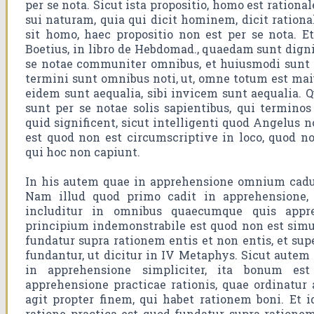
per se nota. Sicut ista propositio, homo est rationa
sui naturam, quia qui dicit hominem, dicit rationa
sit homo, haec propositio non est per se nota. Et
Boetius, in libro de Hebdomad., quaedam sunt digni
se notae communiter omnibus, et huiusmodi sunt 
termini sunt omnibus noti, ut, omne totum est maius
eidem sunt aequalia, sibi invicem sunt aequalia. 
sunt per se notae solis sapientibus, qui terminos
quid significent, sicut intelligenti quod Angelus n
est quod non est circumscriptive in loco, quod n
qui hoc non capiunt.
In his autem quae in apprehensione omnium cadun
Nam illud quod primo cadit in apprehensione, e
includitur in omnibus quaecumque quis appr
principium indemonstrabile est quod non est simul
fundatur supra rationem entis et non entis, et sup
fundantur, ut dicitur in IV Metaphys. Sicut autem
in apprehensione simpliciter, ita bonum e
apprehensione practicae rationis, quae ordinatu
agit propter finem, qui habet rationem boni. Et
ratione practica est quod fundatur supra rationem