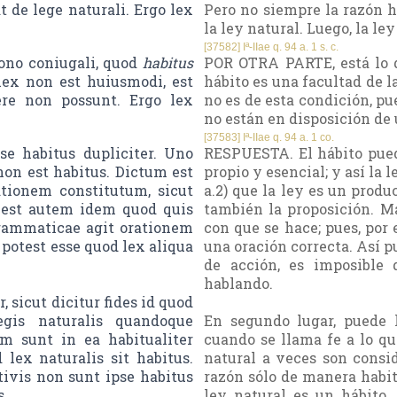
 de lege naturali. Ergo lex
Pero no siempre la razón h
la ley natural. Luego, la le
[37582] Iª-IIae q. 94 a. 1 s. c.
bono coniugali, quod
habitus
POR OTRA PARTE, está lo q
 lex non est huiusmodi, est
hábito es una facultad de l
re non possunt. Ergo lex
no es de esta condición, pu
no están en disposición de u
[37583] Iª-IIae q. 94 a. 1 co.
e habitus dupliciter. Uno
RESPUESTA. El hábito pued
 non est habitus. Dictum est
propio y esencial; y así la 
ationem constitutum, sicut
a.2) que la ley es un produ
 est autem idem quod quis
también la proposición. M
grammaticae agit orationem
con que se hace; pues, por
 potest esse quod lex aliqua
una oración correcta. Así p
de acción, es imposible
hablando.
, sicut dicitur fides id quod
egis naturalis quandoque
En segundo lugar, puede 
m sunt in ea habitualiter
cuando se llama fe a lo qu
ex naturalis sit habitus.
natural a veces son consi
tivis non sunt ipse habitus
razón sólo de manera habit
s.
ley natural es un hábito.