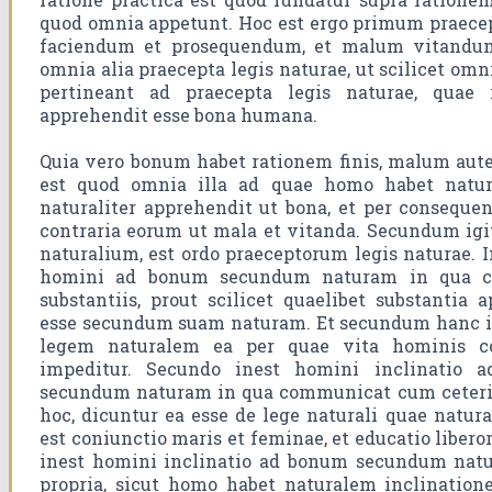
quod omnia appetunt. Hoc est ergo primum praece
faciendum et prosequendum, et malum vitandum
omnia alia praecepta legis naturae, ut scilicet omn
pertineant ad praecepta legis naturae, quae r
apprehendit esse bona humana.
Quia vero bonum habet rationem finis, malum aute
est quod omnia illa ad quae homo habet natura
naturaliter apprehendit ut bona, et per consequen
contraria eorum ut mala et vitanda. Secundum ig
naturalium, est ordo praeceptorum legis naturae. 
homini ad bonum secundum naturam in qua 
substantiis, prout scilicet quaelibet substantia 
esse secundum suam naturam. Et secundum hanc in
legem naturalem ea per quae vita hominis co
impeditur. Secundo inest homini inclinatio ad
secundum naturam in qua communicat cum ceteri
hoc, dicuntur ea esse de lege naturali quae natur
est coniunctio maris et feminae, et educatio libero
inest homini inclinatio ad bonum secundum natur
propria, sicut homo habet naturalem inclinatio