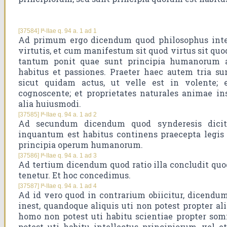
[37584] Iª-IIae q. 94 a. 1 ad 1
Ad primum ergo dicendum quod philosophus inten
virtutis, et cum manifestum sit quod virtus sit quo
tantum ponit quae sunt principia humanorum ac
habitus et passiones. Praeter haec autem tria s
sicut quidam actus, ut velle est in volente; 
cognoscente; et proprietates naturales animae ins
alia huiusmodi.
[37585] Iª-IIae q. 94 a. 1 ad 2
Ad secundum dicendum quod synderesis dicitur
inquantum est habitus continens praecepta legis 
principia operum humanorum.
[37586] Iª-IIae q. 94 a. 1 ad 3
Ad tertium dicendum quod ratio illa concludit quod
tenetur. Et hoc concedimus.
[37587] Iª-IIae q. 94 a. 1 ad 4
Ad id vero quod in contrarium obiicitur, dicendum
inest, quandoque aliquis uti non potest propter a
homo non potest uti habitu scientiae propter som
potest uti habitu intellectus principiorum, vel e