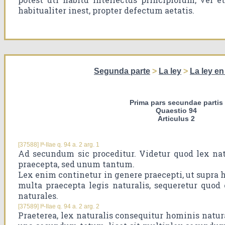
habitualiter inest, propter defectum aetatis.
Segunda parte
>
La ley
>
La ley en
Prima pars secundae partis
Quaestio 94
Articulus 2
[37588] Iª-IIae q. 94 a. 2 arg. 1
Ad secundum sic proceditur. Videtur quod lex nat
praecepta, sed unum tantum.
Lex enim continetur in genere praecepti, ut supra h
multa praecepta legis naturalis, sequeretur quod
naturales.
[37589] Iª-IIae q. 94 a. 2 arg. 2
Praeterea, lex naturalis consequitur hominis natu