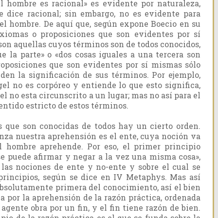
el hombre es racional» es evidente por naturaleza,
 dice racional; sin embargo, no es evidente para
 el hombre. De aquí que, según expone Boecio en su
xiomas o proposiciones que son evidentes por sí
 son aquellas cuyos términos son de todos conocidos,
e la parte» o «dos cosas iguales a una tercera son
proposiciones que son evidentes por sí mismas sólo
nden la significación de sus términos. Por ejemplo,
gel no es corpóreo y entiende lo que esto significa,
l no esta circunscrito a un lugar; mas no así para el
entido estricto de estos términos.
as que son conocidas de todos hay un cierto orden.
nza nuestra aprehensión es el ente, cuya noción va
l hombre aprehende. Por eso, el primer principio
se puede afirmar y negar a la vez una misma cosa»,
 las nociones de ente y no-ente y sobre el cual se
principios, según se dice en IV Metaphys. Mas así
absolutamente primera del conocimiento, así el bien
za por la aprehensión de la razón práctica, ordenada
agente obra por un fin, y el fin tiene razón de bien.
pio de la razón práctica es el que se funda sobre la