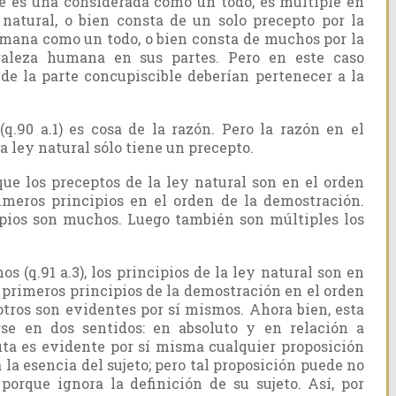
 es una considerada como un todo, es múltiple en
y natural, o bien consta de un solo precepto por la
umana como un todo, o bien consta de muchos por la
raleza humana en sus partes. Pero en este caso
de la parte concupiscible deberían pertenecer a la
q.90 a.1) es cosa de la razón. Pero la razón en el
a ley natural sólo tiene un precepto.
e los preceptos de la ley natural son en el orden
rimeros principios en el orden de la demostración.
ipios son muchos. Luego también son múltiples los
 (q.91 a.3), los principios de la ley natural son en
s primeros principios de la demostración en el orden
otros son evidentes por sí mismos. Ahora bien, esta
se en dos sentidos: en absoluto y en relación a
uta es evidente por sí misma cualquier proposición
la esencia del sujeto; pero tal proposición puede no
porque ignora la definición de su sujeto. Así, por