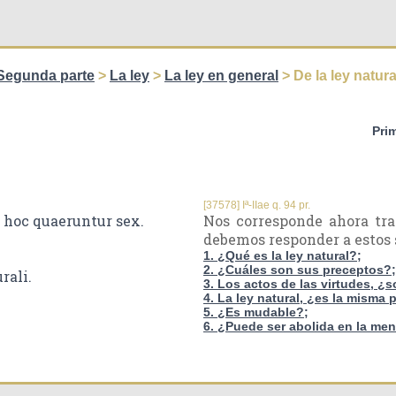
Segunda parte
>
La ley
>
La ley en general
> De la ley natura
Pri
[37578] Iª-IIae q. 94 pr.
a hoc quaeruntur sex.
Nos corresponde ahora trat
debemos responder a estos 
1. ¿Qué es la ley natural?;
2. ¿Cuáles son sus preceptos?;
rali.
3. Los actos de las virtudes, ¿s
4. La ley natural, ¿es la misma
5. ¿Es mudable?;
6. ¿Puede ser abolida en la m