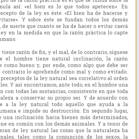
mula así: «el bien es lo que todos apetecen». En
ecepto de la ley es éste: «El bien ha de hacerse y
vitarse». Y sobre éste se fundan todos los demás
, de suerte que cuanto se ha de hacer o evitar caerá
 ley en la medida en que la razón práctica lo capte
umano.
 tiene razón de fin, y el mal, de lo contrario, síguese
e el hombre tiene natural inclinación, la razón
e como bueno y, por ende, como algo que debe ser
u contrario lo aprehende como mal y como evitado.
 preceptos de la ley natural sea correlativo al orden
ales. Y así encontramos, ante todo, en el hombre una
n con todas las sustancias, consistente en que toda
raleza a conservar su propio ser. Y de acuerdo con
ce a la ley natural todo aquello que ayuda a la
umana e impide su destrucción. En segundo lugar,
 una inclinación hacia bienes más determinados,
iene en común con los demás animales. Y a tenor de
eran de ley natural las cosas que la naturaleza ha
males, tales como la conjunción de los sexos, la