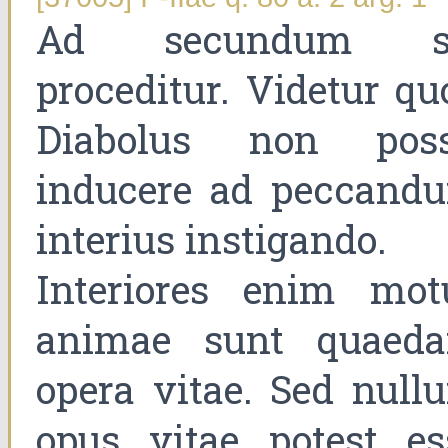
Ad secundum s
proceditur. Videtur qu
Diabolus non poss
inducere ad peccand
interius instigando.
Interiores enim mot
animae sunt quaed
opera vitae. Sed null
opus vitae potest es