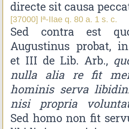
directe sit causa peccat
[37000] Iª-IIae q. 80 a. 1 s. c.
Sed contra est qu
Augustinus probat, in
et III de Lib. Arb.,
qu
nulla alia re fit me
hominis serva libidini
nisi propria volunta
Sed homo non fit serv