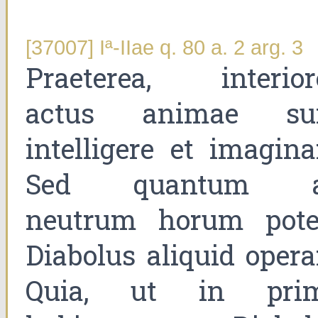
[37007] Iª-IIae q. 80 a. 2 arg. 3
Praeterea, interior
actus animae su
intelligere et imaginar
Sed quantum 
neutrum horum pote
Diabolus aliquid operar
Quia, ut in pri