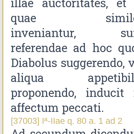
illae auctoritates, et 
quae simile
inveniantur, su
referendae ad hoc qu
Diabolus suggerendo, v
aliqua appetibil
proponendo, inducit 
affectum peccati.
[37003] Iª-IIae q. 80 a. 1 ad 2
Ad secundum dicend