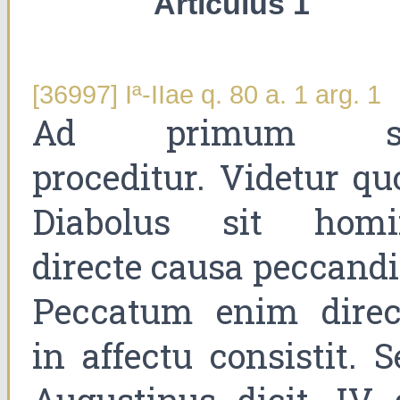
Articulus 1
[36997] Iª-IIae q. 80 a. 1 arg. 1
Ad primum s
proceditur. Videtur qu
Diabolus sit homi
directe causa peccandi
Peccatum enim direc
in affectu consistit. S