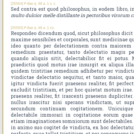
[35564] Iª-IIae q. 48 a. 1 s. c.
Sed contra est quod philosophus, in eodem libro, 
multo dulcior melle distillante in pectoribus virorum c
[35565] Iª-IIae q. 48 a. 1 co.
Respondeo dicendum quod, sicut philosophus dicit in
maxime sensibiles et corporales, sunt medicinae qu
ideo quanto per delectationem contra maiorem 
remedium praestatur, tanto delectatio magis per
quando aliquis sitit, delectabilior fit ei potu
praedictis quod motus irae insurgit ex aliqua illat
quidem tristitiae remedium adhibetur per vindict
vindictae delectatio sequitur, et tanto maior, quan
igitur vindicta fuerit praesens realiter, fit perfec
excludit tristitiam, et per hoc quietat motum irae
praesens realiter, fit irascenti praesens duplicite
nullus irascitur nisi sperans vindictam, ut sup
secundum continuam cogitationem. Unicuique
delectabile immorari in cogitatione eorum quae 
etiam imaginationes somniorum sunt delectabiles. 
in animo suo cogitet de vindicta, ex hoc delectatu
perfecta, quae tollat tristitiam, et per consequens i