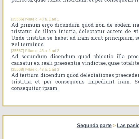
[35566] Iª-IIae q. 48 a. 1 ad 1
Ad primum ergo dicendum quod non de eodem iratu
tristatur de illata iniuria, delectatur autem de vi
Unde tristitia se habet ad iram sicut principium, s
vel terminus.
[35567] Iª-IIae q. 48 a. 1 ad 2
Ad secundum dicendum quod obiectio illa proce
causatur ex reali praesentia vindictae, quae totalite
[35568] Iª-IIae q. 48 a. 1 ad 3
Ad tertium dicendum quod delectationes praecede
tristitia; et per consequens impediunt iram. S
consequitur ipsam.
Segunda parte
>
Las pasi