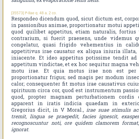
[35573] Iª-IIae q. 48 a. 2 co.
Respondeo dicendum quod, sicut dictum est, corpor
in passionibus animae, proportionatur motui appet
quod quilibet appetitus, etiam naturalis, fortius
contrarium, si fuerit praesens, unde videmus 
congelatur, quasi frigido vehementius in cal
appetitivus irae causatur ex aliqua iniuria illata
iniacente. Et ideo appetitus potissime tendit a
appetitum vindictae, et ex hoc sequitur magna veh
motu irae. Et quia motus irae non est per 
proportionatur frigus; sed magis per modum insecu
calor; consequenter fit motus irae causativus cui
spirituum circa cor, quod est instrumentum passi
quod, propter magnam perturbationem cordis 
apparent in iratis indicia quaedam in exter
Gregorius dicit, in V Moral.,
irae suae stimulis ac
tremit, lingua se praepedit, facies ignescit, exasp
recognoscuntur noti, ore quidem clamorem format,
ignorat
.