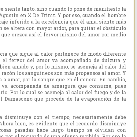
 siente tanto, sino cuando lo pone de manifiesto la
Agustín en X De Trinit. Y por eso, cuando el hombre
raje inferido a la excelencia que él ama, siente más
n se altera con mayor ardor, para quitar el obstáculo
 que crezca así el fervor mismo del amor por medio
cia que sigue al calor pertenece de modo diferente
ue el fervor del amor va acompañado de dulzura y
 bien amado y, por lo mismo, se asemeja al calor del
ta razón los sanguíneos son más propensos al amor. Y
a a amar, por la sangre que en él genera. En cambio,
ra va acompanada de amargura que consume, pues
rio. Por lo cual se asemeja al calor del fuego y de la
 el Damasceno que procede de la evaporación de la
sa disminuye con el tiempo, necesariamente debe
 Ahora bien, es evidente que el recuerdo disminuye
cosas pasadas hace largo tiempo se olvidan con
ce por el recuerdo de una ofensa recibida. Por eso la