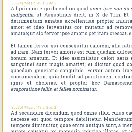
[35574] Iª-IIae q. 48 a. 2 ad 1
Ad primum ergo dicendum quod
amor ipse non ita 
indigentia
, ut Augustinus dicit, in X de Trin. E
detrimentum amatae excellentiae propter iniuria
amor; et ideo ferventius cor mutatur ad rem
amatae; ut sic fervor ipse amoris per iram crescat, e
Et tamen fervor qui consequitur calorem, alia rat
ad iram. Nam fervor amoris est cum quadam dulcedi
bonum amatum. Et ideo assimilatur calori aeris e
sanguinei sunt magis amativi; et dicitur quod cog
quaedam generatio sanguinis. Fervor autem ira
consumendum, quia tendit ad punitionem contrari
ignis et cholerae, et propter hoc Damascen
evaporatione fellis, et fellea nominatur
.
[35575] Iª-IIae q. 48 a. 2 ad 2
Ad secundum dicendum quod omne illud cuius cau
necesse est quod tempore debilitetur. Manifest
tempore diminuitur, quae enim antiqua sunt, a memo
autem causatur ex memoria iniuriae illatae. Et 