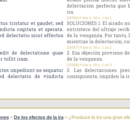
delectación perfecta que h
ira.
[35566] Iª-IIae q. 48 a. 1 ad 1
s tristatur et gaudet, sed
SOLUCIONES 1. El airado no 
ndicta cogitata et sperata.
entristece del ultraje rec
ed delectatio sicut effectus
de la venganza. Por tanto, l
mientras la delectación, co
[35567] Iª-IIae q. 48 a. 1 ad 2
dit de delectatione quae
2. Esa objeción proviene de
r tollit iram.
de la venganza.
[35568] Iª-IIae q. 48 a. 1 ad 3
ntes impediunt ne sequatur
3. Las delectaciones pre
ed delectatio de vindicta
consiguiente, impiden la ira
ones
>
De los efectos de la ira
> ¿Produce la ira una gran ef