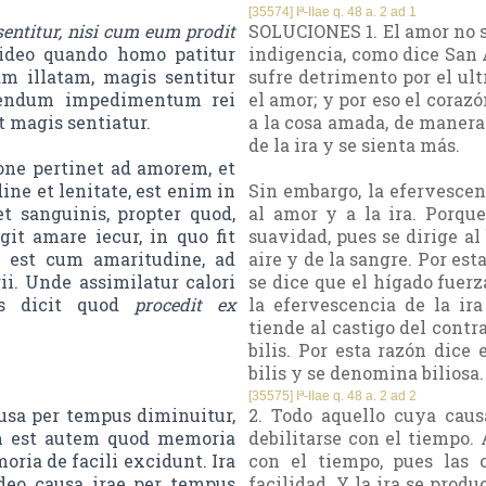
[35574] Iª-IIae q. 48 a. 2 ad 1
sentitur, nisi cum eum prodit
SOLUCIONES 1. El amor no se
t ideo quando homo patitur
indigencia, como dice San 
m illatam, magis sentitur
sufre detrimento por el ult
ovendum impedimentum rei
el amor; y por eso el corazó
t magis sentiatur.
a la cosa amada, de manera
de la ira y se sienta más.
ione pertinet ad amorem, et
ne et lenitate, est enim in
Sin embargo, la efervescen
t sanguinis, propter quod,
al amor y a la ira. Porq
it amare iecur, in quo fit
suavidad, pues se dirige al
e est cum amaritudine, ad
aire y de la sangre. Por es
i. Unde assimilatur calori
se dice que el hígado fuerz
us dicit quod
procedit ex
la efervescencia de la i
tiende al castigo del contra
bilis. Por esta razón dice
bilis y se denomina biliosa.
[35575] Iª-IIae q. 48 a. 2 ad 2
sa per tempus diminuitur,
2. Todo aquello cuya cau
um est autem quod memoria
debilitarse con el tiempo.
ria de facili excidunt. Ira
con el tiempo, pues las 
ideo causa irae per tempus
facilidad. Y la ira se produ