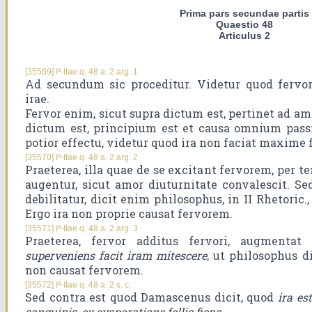
Prima pars secundae partis
Quaestio 48
Articulus 2
[35569] Iª-IIae q. 48 a. 2 arg. 1
Ad secundum sic proceditur. Videtur quod fervo
irae.
Fervor enim, sicut supra dictum est, pertinet ad am
dictum est, principium est et causa omnium pass
potior effectu, videtur quod ira non faciat maxime
[35570] Iª-IIae q. 48 a. 2 arg. 2
Praeterea, illa quae de se excitant fervorem, per 
augentur, sicut amor diuturnitate convalescit. Se
debilitatur, dicit enim philosophus, in II Rhetoric
Ergo ira non proprie causat fervorem.
[35571] Iª-IIae q. 48 a. 2 arg. 3
Praeterea, fervor additus fervori, augmenta
superveniens facit iram mitescere
, ut philosophus di
non causat fervorem.
[35572] Iª-IIae q. 48 a. 2 s. c.
Sed contra est quod Damascenus dicit, quod
ira es
sanguinis, ex evaporatione fellis fiens
.