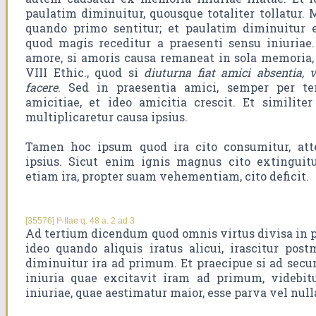
paulatim diminuitur, quousque totaliter tollatur. 
quando primo sentitur; et paulatim diminuitur 
quod magis receditur a praesenti sensu iniuriae.
amore, si amoris causa remaneat in sola memoria, 
VIII Ethic., quod si
diuturna fiat amici absentia, 
facere
. Sed in praesentia amici, semper per te
amicitiae, et ideo amicitia crescit. Et similiter
multiplicaretur causa ipsius.
Tamen hoc ipsum quod ira cito consumitur, att
ipsius. Sicut enim ignis magnus cito extinguitu
etiam ira, propter suam vehementiam, cito deficit.
[35576] Iª-IIae q. 48 a. 2 ad 3
Ad tertium dicendum quod omnis virtus divisa in pl
ideo quando aliquis iratus alicui, irascitur pos
diminuitur ira ad primum. Et praecipue si ad secu
iniuria quae excitavit iram ad primum, videbit
iniuriae, quae aestimatur maior, esse parva vel null