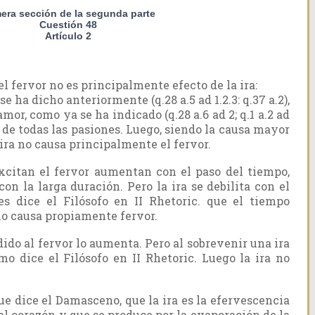
mera sección de la segunda parte
Cuestión 48
Artículo 2
 fervor no es principalmente efecto de la ira:
 se ha dicho anteriormente (q.28 a.5 ad 1.2.3: q.37 a.2),
amor, como ya se ha indicado (q.28 a.6 ad 2; q.1 a.2 ad
sa de todas las pasiones. Luego, siendo la causa mayor
 ira no causa principalmente el fervor.
xcitan el fervor aumentan con el paso del tiempo,
on la larga duración. Pero la ira se debilita con el
es dice el Filósofo en II Rhetoric. que el tiempo
 no causa propiamente fervor.
dido al fervor lo aumenta. Pero al sobrevenir una ira
mo dice el Filósofo en II Rhetoric. Luego la ira no
e dice el Damasceno, que la ira es la efervescencia
 al corazón y que se produce por la evaporación de la