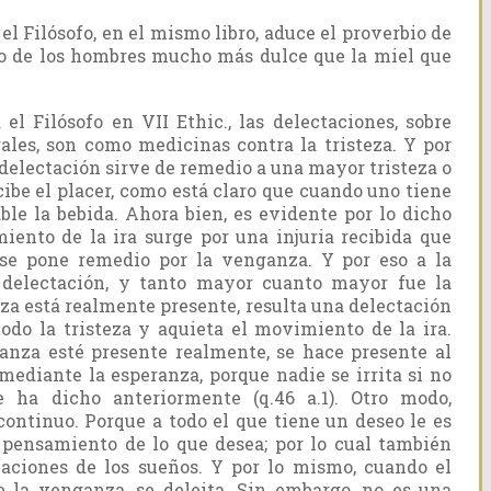
l Filósofo, en el mismo libro, aduce el proverbio de
cho de los hombres mucho más dulce que la miel que
l Filósofo en VII Ethic., las delectaciones, sobre
rales, son como medicinas contra la tristeza. Y por
 delectación sirve de remedio a una mayor tristeza o
cibe el placer, como está claro que cuando uno tiene
able la bebida. Ahora bien, es evidente por lo dicho
miento de la ira surge por una injuria recibida que
a se pone remedio por la venganza. Y por eso a la
 delectación, y tanto mayor cuanto mayor fue la
anza está realmente presente, resulta una delectación
odo la tristeza y aquieta el movimiento de la ira.
anza esté presente realmente, se hace presente al
mediante la esperanza, porque nadie se irrita si no
 ha dicho anteriormente (q.46 a.1). Otro modo,
ontinuo. Porque a todo el que tiene un deseo le es
l pensamiento de lo que desea; por lo cual también
naciones de los sueños. Y por lo mismo, cuando el
 la venganza, se deleita. Sin embargo, no es una