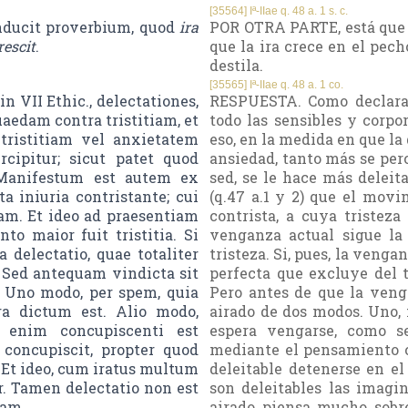
[35564] Iª-IIae q. 48 a. 1 s. c.
inducit proverbium, quod
ira
POR OTRA PARTE, está que e
rescit
.
que la ira crece en el pe
destila.
[35565] Iª-IIae q. 48 a. 1 co.
 VII Ethic., delectationes,
RESPUESTA. Como declara e
aedam contra tristitiam, et
todo las sensibles y corpo
tristitiam vel anxietatem
eso, en la medida en que la
cipitur; sicut patet quod
ansiedad, tanto más se per
s. Manifestum est autem ex
sed, se le hace más deleit
a iniuria contristante; cui
(q.47 a.1 y 2) que el movi
am. Et ideo ad praesentiam
contrista, a cuya tristez
to maior fuit tristitia. Si
venganza actual sigue la
ta delectatio, quae totaliter
tristeza. Si, pues, la veng
. Sed antequam vindicta sit
perfecta que excluye del t
r. Uno modo, per spem, quia
Pero antes de que la veng
ra dictum est. Alio modo,
airado de dos modos. Uno, 
 enim concupiscenti est
espera vengarse, como se
concupiscit, propter quod
mediante el pensamiento c
Et ideo, cum iratus multum
deleitable detenerse en e
r. Tamen delectatio non est
son deleitables las imagi
ram.
airado piensa mucho sobre