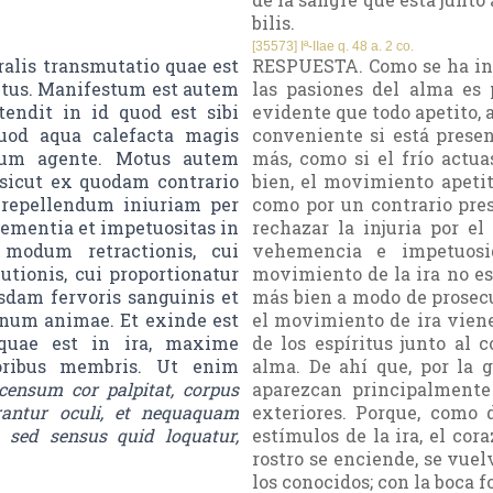
bilis.
[35573] Iª-IIae q. 48 a. 2 co.
alis transmutatio quae est
RESPUESTA. Como se ha indic
itus. Manifestum est autem
las pasiones del alma es
 tendit in id quod est sibi
evidente que todo apetito, 
quod aqua calefacta magis
conveniente si está presen
idum agente. Motus autem
más, como si el frío actu
, sicut ex quodam contrario
bien, el movimiento apetiti
d repellendum iniuriam per
como por un contrario pres
ementia et impetuositas in
rechazar la injuria por e
modum retractionis, cui
vehemencia e impetuos
tionis, cui proportionatur
movimiento de la ira no es 
usdam fervoris sanguinis et
más bien a modo de prosecu
onum animae. Et exinde est
el movimiento de ira viene
quae est in ira, maxime
de los espíritus junto al 
ioribus membris. Ut enim
alma. De ahí que, por la g
censum cor palpitat, corpus
aparezcan principalmente
erantur oculi, et nequaquam
exteriores. Porque, como 
 sed sensus quid loquatur,
estímulos de la ira, el cora
rostro se enciende, se vuel
los conocidos; con la boca f