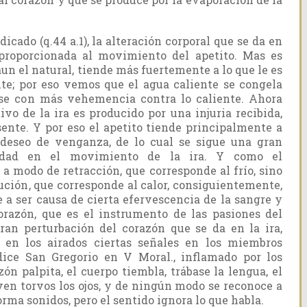
ado (q.44 a.1), la alteración corporal que se da en
 proporcionada al movimiento del apetito. Mas es
aun el natural, tiende más fuertemente a lo que le es
te; por eso vemos que el agua caliente se congela
ase con más vehemencia contra lo caliente. Ahora
vo de la ira es producido por una injuria recibida,
ente. Y por eso el apetito tiende principalmente a
l deseo de venganza, de lo cual se sigue una gran
idad en el movimiento de la ira. Y como el
a modo de retracción, que corresponde al frío, sino
ción, que corresponde al calor, consiguientemente,
 a ser causa de cierta efervescencia de la sangre y
corazón, que es el instrumento de las pasiones del
ran perturbación del corazón que se da en la ira,
 en los airados ciertas señales en los miembros
dice San Gregorio en V Moral., inflamado por los
zón palpita, el cuerpo tiembla, trábase la lengua, el
ven torvos los ojos, y de ningún modo se reconoce a
orma sonidos, pero el sentido ignora lo que habla.