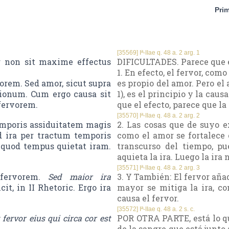
Pri
[35569] Iª-IIae q. 48 a. 2 arg. 1
r non sit maxime effectus
DIFICULTADES. Parece que el
1. En efecto, el fervor, como
orem. Sed amor, sicut supra
es propio del amor. Pero el 
ionum. Cum ergo causa sit
1), es el principio y la cau
 fervorem.
que el efecto, parece que la
[35570] Iª-IIae q. 48 a. 2 arg. 2
temporis assiduitatem magis
2. Las cosas que de suyo e
d ira per tractum temporis
como el amor se fortalece c
., quod tempus quietat iram.
transcurso del tiempo, pu
aquieta la ira. Luego la ira
[35571] Iª-IIae q. 48 a. 2 arg. 3
t fervorem.
Sed maior ira
3. Y También: El fervor aña
cit, in II Rhetoric. Ergo ira
mayor se mitiga la ira, co
causa el fervor.
[35572] Iª-IIae q. 48 a. 2 s. c.
t fervor eius qui circa cor est
POR OTRA PARTE, está lo qu
de la sangre que está junto