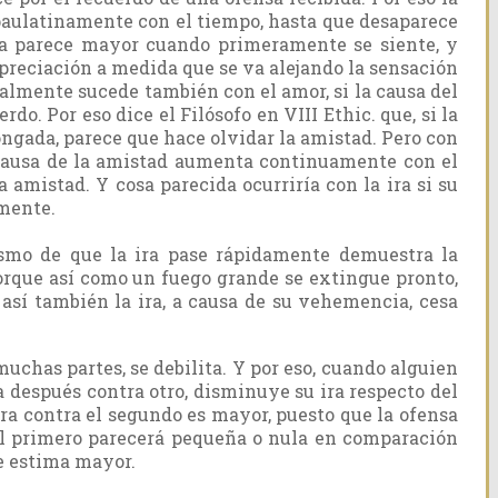
paulatinamente con el tiempo, hasta que desaparece
sa parece mayor cuando primeramente se siente, y
preciación a medida que se va alejando la sensación
gualmente sucede también con el amor, si la causa del
o. Por eso dice el Filósofo en VIII Ethic. que, si la
ngada, parece que hace olvidar la amistad. Pero con
 causa de la amistad aumenta continuamente con el
a amistad. Y cosa parecida ocurriría con la ira si su
mente.
smo de que la ira pase rápidamente demuestra la
orque así como un fuego grande se extingue pronto,
así también la ira, a causa de su vehemencia, cesa
muchas partes, se debilita. Y por eso, cuando alguien
ta después contra otro, disminuye su ira respecto del
 ira contra el segundo es mayor, puesto que la ofensa
el primero parecerá pequeña o nula en comparación
se estima mayor.