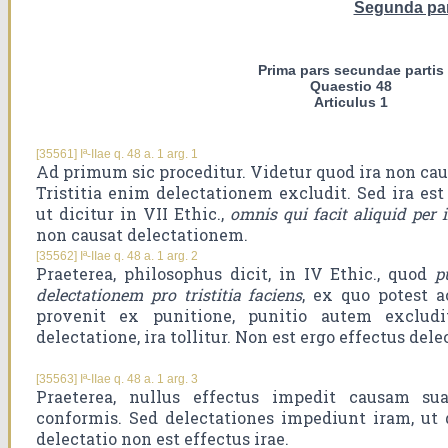
Segunda pa
Prima pars secundae partis
Quaestio 48
Articulus 1
[35561] Iª-IIae q. 48 a. 1 arg. 1
Ad primum sic proceditur. Videtur quod ira non ca
Tristitia enim delectationem excludit. Sed ira est 
ut dicitur in VII Ethic.,
omnis qui facit aliquid per i
non causat delectationem.
[35562] Iª-IIae q. 48 a. 1 arg. 2
Praeterea, philosophus dicit, in IV Ethic., quod
p
delectationem pro tristitia faciens
, ex quo potest a
provenit ex punitione, punitio autem excludi
delectatione, ira tollitur. Non est ergo effectus del
[35563] Iª-IIae q. 48 a. 1 arg. 3
Praeterea, nullus effectus impedit causam s
conformis. Sed delectationes impediunt iram, ut d
delectatio non est effectus irae.