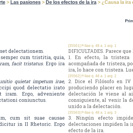
rte
>
Las pasiones
>
De los efectos de la ira
> ¿Causa la ira
Pri
[35561] Iª-IIae q. 48 a. 1 arg. 1
uset delectationem.
DIFICULTADES. Parece que l
semper cum tristitia, quia,
1. En efecto, la tristez
ram, facit tristatus
. Ergo ira
acompañada de tristeza, por
ira, lo hace con tristeza. L
[35562] Iª-IIae q. 48 a. 1 arg. 2
unitio quietat impetum irae,
2. Dice el Filósofo en IV
ccipi quod delectatio irato
produciendo placer en luga
t iram. Ergo, adveniente
delectación le viene al ai
ectationi coniunctus.
consiguiente, al venir la d
unido a la delectación.
[35563] Iª-IIae q. 48 a. 1 arg. 3
uam, cum sit suae causae
3. Ningún efecto impide
icitur in II Rhetoric. Ergo
delectaciones impiden la ir
efecto de la ira.