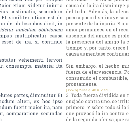
Maior etiam videtur iniuria
causa de la ira disminuye 
eius aestimatio, secundum
del todo. Además, la ofen
 Et similiter etiam est de
poco a poco disminuye su a
unde philosophus dicit, in
presente de la injuria. E i
videtur amicitiae oblivionem
amor permanece en el recuerd
mpus multiplicatur causa
ausencia del amigo es prolo
 esset de ira, si continue
la presencia del amigo la
tiempo y, por tanto, crece l
causa aumentase continua
estatur vehementi fervori
r, consumpta materia; ita
Sin embargo, el hecho mi
fuerza de efervescencia. P
consumido el combustible, 
prontamente.
[35576] Iª-IIae q. 48 a. 2 ad 3
ures partes, diminuitur. Et
3. Toda fuerza dividida en 
tmodum alteri, ex hoc ipso
enojado contra uno, se irri
ndum fuerit maior ira, nam
primero. Y sobre todo si la
ur, comparatione secundae
que provocó la ira contra 
a.
de la segunda ofensa, que 