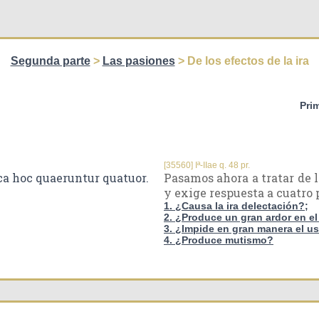
Segunda parte
>
Las pasiones
> De los efectos de la ira
Pri
[35560] Iª-IIae q. 48 pr.
ca hoc quaeruntur quatuor.
Pasamos ahora a tratar de lo
y exige respuesta a cuatro
1. ¿Causa la ira delectación?;
2. ¿Produce un gran ardor en e
3. ¿Impide en gran manera el us
4. ¿Produce mutismo?