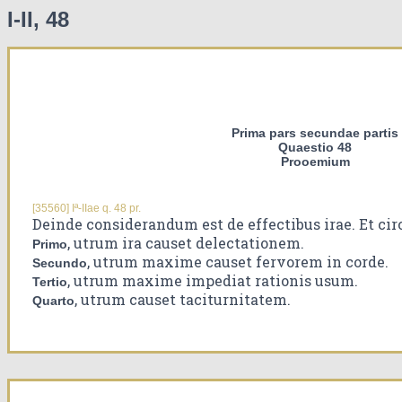
I-II, 48
Prima pars secundae partis
Quaestio 48
Prooemium
[35560] Iª-IIae q. 48 pr.
Deinde considerandum est de effectibus irae. Et cir
, utrum ira causet delectationem.
Primo
, utrum maxime causet fervorem in corde.
Secundo
, utrum maxime impediat rationis usum.
Tertio
, utrum causet taciturnitatem.
Quarto