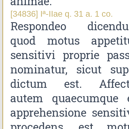
animae.
[34836] Iª-IIae q. 31 a. 1 co.
Respondeo dicend
quod motus appetit
sensitivi proprie pass
nominatur, sicut sup
dictum est. Affect
autem quaecumque 
apprehensione sensiti
procedens, est mot