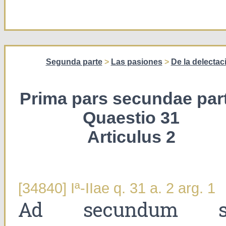
Segunda parte
>
Las pasiones
>
De la delectac
Prima pars secundae part
Quaestio 31
Articulus 2
[34840] Iª-IIae q. 31 a. 2 arg. 1
Ad secundum s