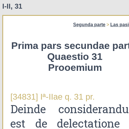
I-II, 31
Segunda parte
>
Las pas
Prima pars secundae part
Quaestio 31
Prooemium
[34831] Iª-IIae q. 31 pr.
Deinde considerand
est de delectatione 