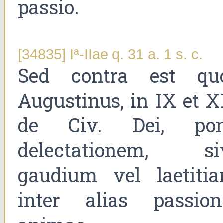
passio.
[34835] Iª-IIae q. 31 a. 1 s. c.
Sed contra est qu
Augustinus, in IX et X
de Civ. Dei, pon
delectationem, si
gaudium vel laetitia
inter alias passion