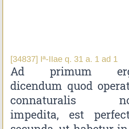
[34837] Iª-IIae q. 31 a. 1 ad 1
Ad primum er
dicendum quod operat
connaturalis n
impedita, est perfect
secunda, ut habetur in