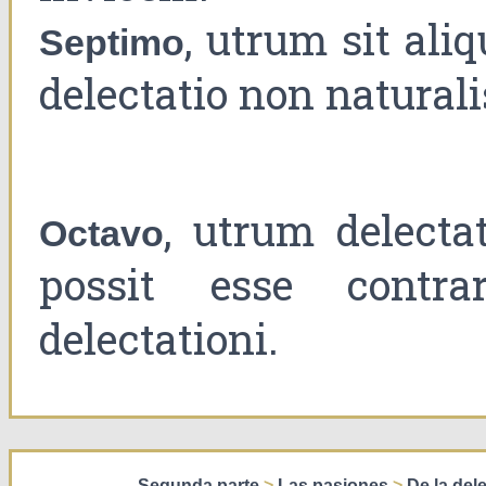
, utrum sit ali
Septimo
delectatio non naturali
, utrum delectat
Octavo
possit esse contrar
delectationi.
Segunda parte
>
Las pasiones
>
De la del