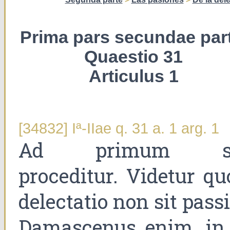
Prima pars secundae part
Quaestio 31
Articulus 1
[34832] Iª-IIae q. 31 a. 1 arg. 1
Ad primum s
proceditur. Videtur qu
delectatio non sit passi
Damascenus enim, in 