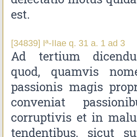
est.
[34839] Iª-IIae q. 31 a. 1 ad 3
Ad tertium dicend
quod, quamvis nom
passionis magis propr
conveniat passionib
corruptivis et in mal
tendentibus, sicut su