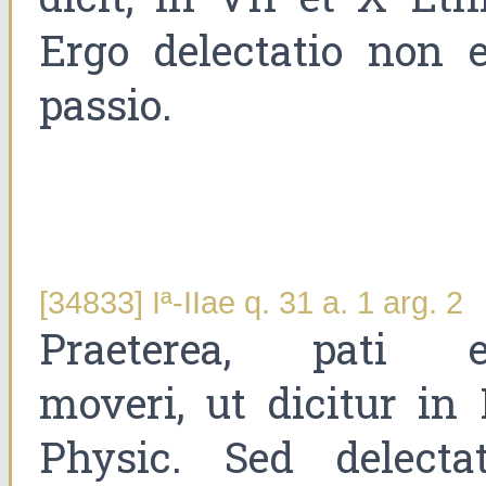
Ergo delectatio non e
passio.
[34833] Iª-IIae q. 31 a. 1 arg. 2
Praeterea, pati e
moveri, ut dicitur in 
Physic. Sed delectat