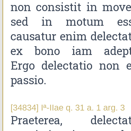
non consistit in mover
sed in motum ess
causatur enim delectat
ex bono iam adept
Ergo delectatio non e
passio.
[34834] Iª-IIae q. 31 a. 1 arg. 3
Praeterea, delectat