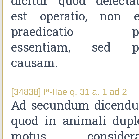
dicitur quod delectat
est operatio, non e
praedicatio p
essentiam, sed p
causam.
[34838] Iª-IIae q. 31 a. 1 ad 2
Ad secundum dicend
quod in animali dupl
motus considera