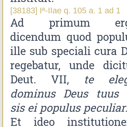
[38183] Iª-IIae q. 105 a. 1 ad 1
Ad primum er
dicendum quod popul
ille sub speciali cura 
regebatur, unde dicit
Deut. VII,
te eleg
dominus Deus tuus 
sis ei populus peculiar
Et ideo institution