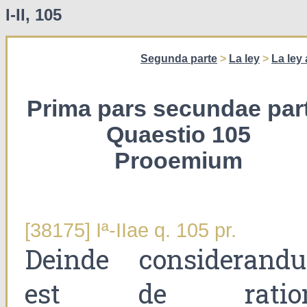
I-II, 105
Segunda parte
>
La ley
>
La ley
Prima pars secundae part
Quaestio 105
Prooemium
[38175] Iª-IIae q. 105 pr.
Deinde considerand
est de ratio