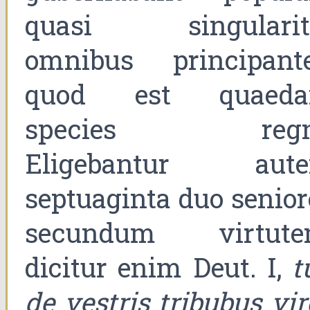
quasi singularit
omnibus principante
quod est quaed
species regn
Eligebantur aut
septuaginta duo senior
secundum virtute
dicitur enim Deut. I,
t
de vestris tribubus vir