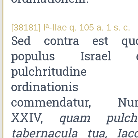
[38181] Iª-IIae q. 105 a. 1 s. c.
Sed contra est qu
populus Israel 
pulchritudine
ordinationis
commendatur, Nu
XXIV,
quam pulch
tabernacula tua, Iaco