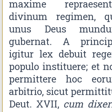
maxime repraesent
divinum regimen, q
unus Deus mund
gubernat. A princip
igitur lex debuit reg
populo instituere; et n
permittere hoc eor
arbitrio, sicut permitti
Deut. XVII,
cum dixeri