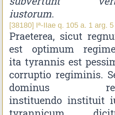
subvertunt ver
iustorum
.
[38180] Iª-IIae q. 105 a. 1 arg. 5
Praeterea, sicut regn
est optimum regime
ita tyrannis est pessi
corruptio regiminis. S
dominus reg
instituendo instituit i
tyrannicum, dicit