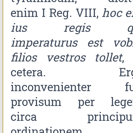
enim I Reg. VIII,
hoc er
ius regis q
imperaturus est vobi
filios vestros tollet
, 
cetera. Erg
inconvenienter fu
provisum per leg
circa princip
ordinationem.