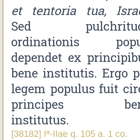
et tentoria tua, Isra
Sed pulchritu
ordinationis popu
dependet ex principib
bene institutis. Ergo p
legem populus fuit cir
principes be
institutus.
[38182] Iª-IIae q. 105 a. 1 co.