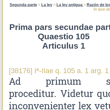
Segunda parte
>
La ley
>
La ley antigua
>
Razón de los
lo que a
Prima pars secundae part
Quaestio 105
Articulus 1
[38176] Iª-IIae q. 105 a. 1 arg. 1
Ad primum s
proceditur. Videtur qu
inconvenienter lex vet