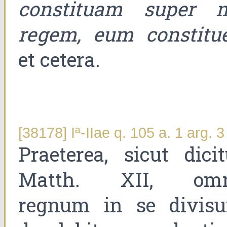
constituam super 
regem, eum constitue
et cetera.
[38178] Iª-IIae q. 105 a. 1 arg. 3
Praeterea, sicut dicit
Matth. XII, om
regnum in se divis