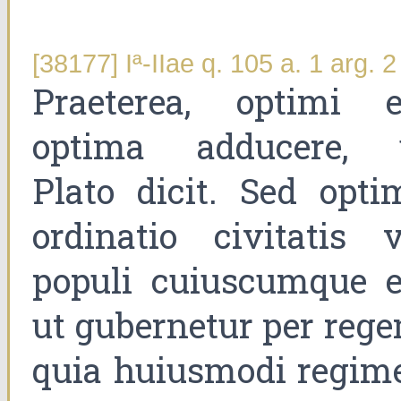
[38177] Iª-IIae q. 105 a. 1 arg. 2
Praeterea, optimi e
optima adducere, 
Plato dicit. Sed opti
ordinatio civitatis v
populi cuiuscumque e
ut gubernetur per rege
quia huiusmodi regim