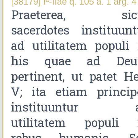
[38179] Iª-IIae q. 105 a. 1 arg. 4
Praeterea, sic
sacerdotes instituunt
ad utilitatem populi 
his quae ad De
pertinent, ut patet He
V; ita etiam princip
instituuntur 
utilitatem populi 
rebus humanis. S