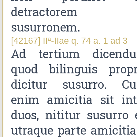
detractorem 
susurronem.
[42167] IIª-IIae q. 74 a. 1 ad 3
Ad tertium dicend
quod bilinguis propr
dicitur susurro. C
enim amicitia sit int
duos, nititur susurro 
utraque parte amiciti