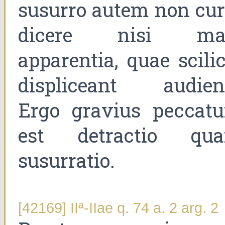
susurro autem non cur
dicere nisi ma
apparentia, quae scilic
displiceant audient
Ergo gravius peccat
est detractio qu
susurratio.
[42169] IIª-IIae q. 74 a. 2 arg. 2