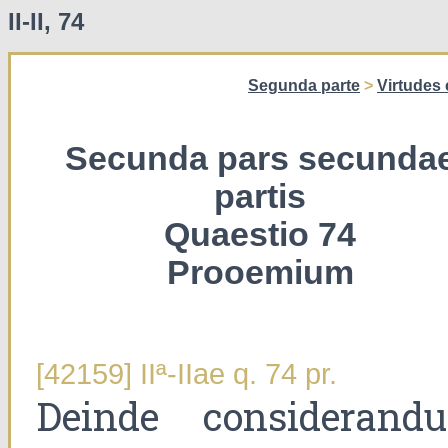
II-II, 74
Segunda parte
>
Virtudes 
Secunda pars secunda
partis
Quaestio 74
Prooemium
[42159] IIª-IIae q. 74 pr.
Deinde considerand