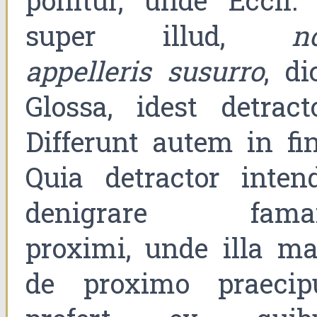
ponitur, unde Eccli. 
super illud,
n
appelleris susurro
, di
Glossa, idest detracto
Differunt autem in fin
Quia detractor intend
denigrare fam
proximi, unde illa ma
de proximo praecip