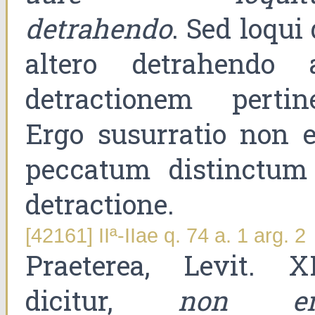
detrahendo
. Sed loqui
altero detrahendo 
detractionem pertine
Ergo susurratio non e
peccatum distinctum
detractione.
[42161] IIª-IIae q. 74 a. 1 arg. 2
Praeterea, Levit. X
dicitur,
non er