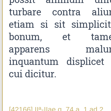
turbare contra aliu
etiam si sit simplicit
bonum, et tam
apparens malu
inquantum displicet 
cui dicitur.
[42166] IIª-IIae q. 74 a. 1 ad 2