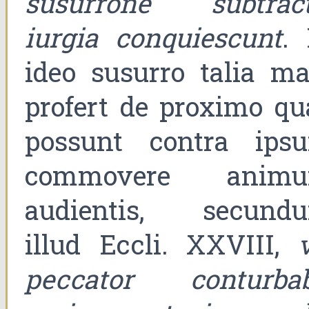
susurrone subtract
iurgia conquiescunt
. 
ideo susurro talia ma
profert de proximo qu
possunt contra ips
commovere anim
audientis, secund
illud Eccli. XXVIII,
peccator conturbab