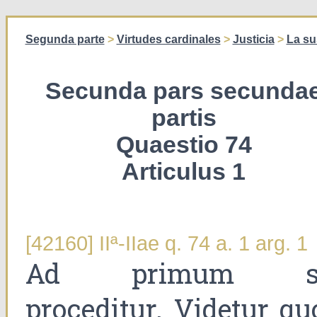
Segunda parte
>
Virtudes cardinales
>
Justicia
>
La su
Secunda pars secunda
partis
Quaestio 74
Articulus 1
[42160] IIª-IIae q. 74 a. 1 arg. 1
Ad primum s
proceditur. Videtur qu