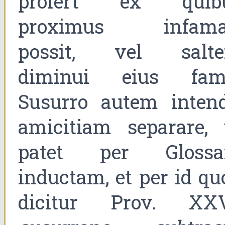
profert ex quib
proximus infama
possit, vel salt
diminui eius fam
Susurro autem intend
amicitiam separare, 
patet per Gloss
inductam, et per id qu
dicitur Prov. XXV