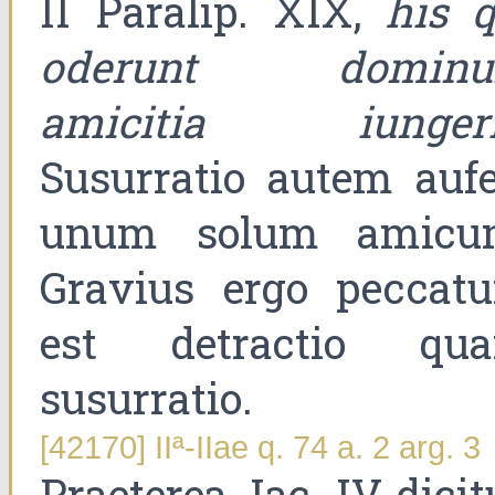
II Paralip. XIX,
his q
oderunt domin
amicitia iungeri
Susurratio autem aufe
unum solum amicu
Gravius ergo peccat
est detractio qu
susurratio.
[42170] IIª-IIae q. 74 a. 2 arg. 3
Praeterea, Iac. IV dicit