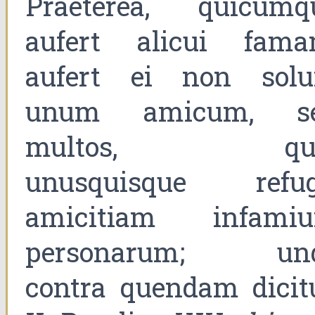
Praeterea, quicumq
aufert alicui fama
aufert ei non sol
unum amicum, s
multos, qui
unusquisque refug
amicitiam infami
personarum; un
contra quendam dicitu