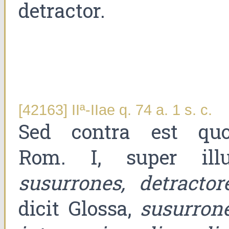
detractor.
[42163] IIª-IIae q. 74 a. 1 s. c.
Sed contra est quo
Rom. I, super illu
susurrones, detractor
dicit Glossa,
susurrone