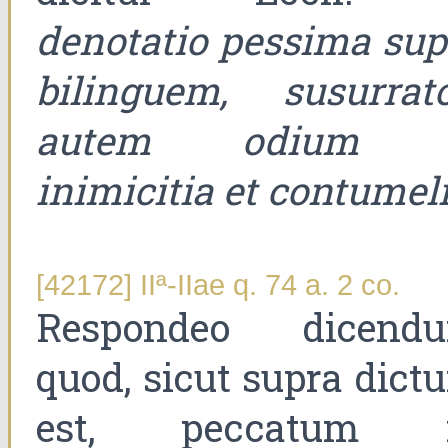
denotatio pessima sup
bilinguem, susurrato
autem odium 
inimicitia et contumel
[42172] IIª-IIae q. 74 a. 2 co.
Respondeo dicend
quod, sicut supra dict
est, peccatum 