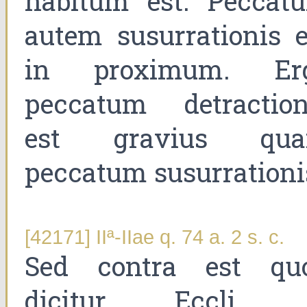
habitum est. Peccat
autem susurrationis e
in proximum. Er
peccatum detraction
est gravius qu
peccatum susurrationi
[42171] IIª-IIae q. 74 a. 2 s. c.
Sed contra est qu
dicitur Eccli. 