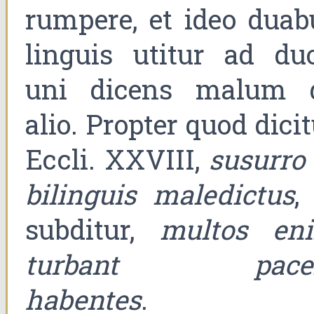
rumpere, et ideo duab
linguis utitur ad duo
uni dicens malum 
alio. Propter quod dici
Eccli. XXVIII,
susurro 
bilinguis maledictus
,
subditur,
multos en
turbant pac
habentes
.