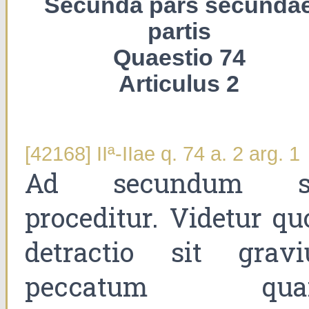
Secunda pars secunda
partis
Quaestio 74
Articulus 2
[42168] IIª-IIae q. 74 a. 2 arg. 1
Ad secundum s
proceditur. Videtur qu
detractio sit gravi
peccatum qu