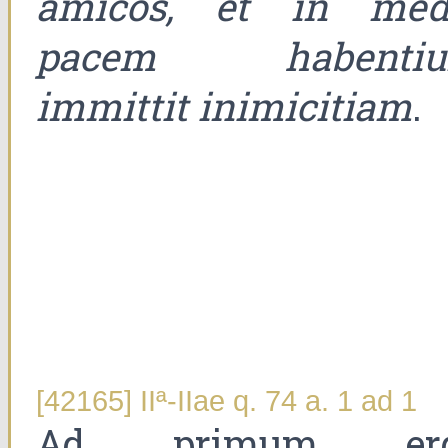
amicos, et in med
pacem habenti
immittit inimicitiam
.
[42165] IIª-IIae q. 74 a. 1 ad 1
Ad primum er