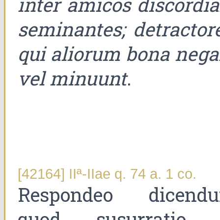
inter amicos discordi
seminantes; detractore
qui aliorum bona nega
vel minuunt
.
[42164] IIª-IIae q. 74 a. 1 co.
Respondeo dicend
quod susurratio 