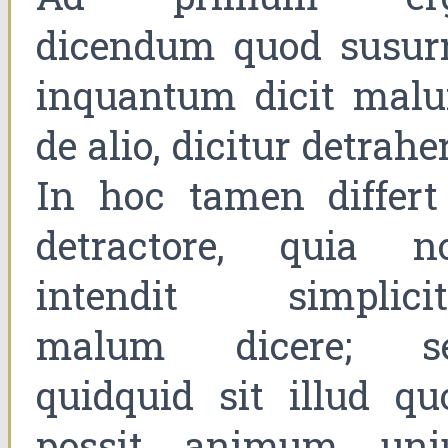
dicendum quod susurr
inquantum dicit mal
de alio, dicitur detrahe
In hoc tamen differt
detractore, quia n
intendit simplicit
malum dicere; s
quidquid sit illud qu
possit animum uni