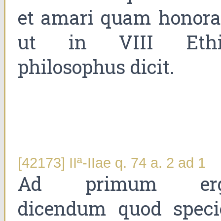
et amari quam honorar
ut in VIII Ethi
philosophus dicit.
[42173] IIª-IIae q. 74 a. 2 ad 1
Ad primum er
dicendum quod speci