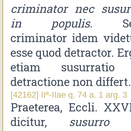
criminator nec susur
in populis
. Se
criminator idem videt
esse quod detractor. Er
etiam susurratio
detractione non differt.
[42162] IIª-IIae q. 74 a. 1 arg. 3
Praeterea, Eccli. XXVI
dicitur,
susurro 