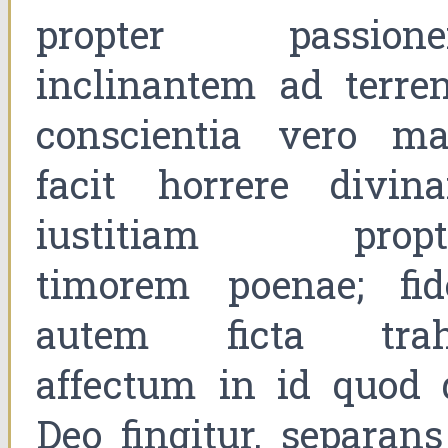
propter passion
inclinantem ad terren
conscientia vero ma
facit horrere divin
iustitiam propt
timorem poenae; fid
autem ficta trah
affectum in id quod 
Deo fingitur, separans