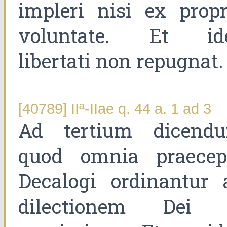
impleri nisi ex propr
voluntate. Et id
libertati non repugnat.
[40789] IIª-IIae q. 44 a. 1 ad 3
Ad tertium dicend
quod omnia praecep
Decalogi ordinantur 
dilectionem Dei 