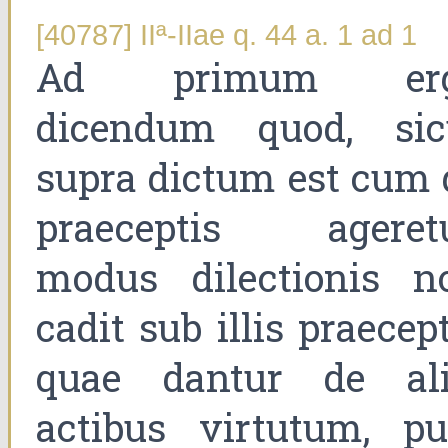
[40787] IIª-IIae q. 44 a. 1 ad 1
Ad primum er
dicendum quod, sic
supra dictum est cum 
praeceptis ageretu
modus dilectionis n
cadit sub illis praecep
quae dantur de ali
actibus virtutum, pu