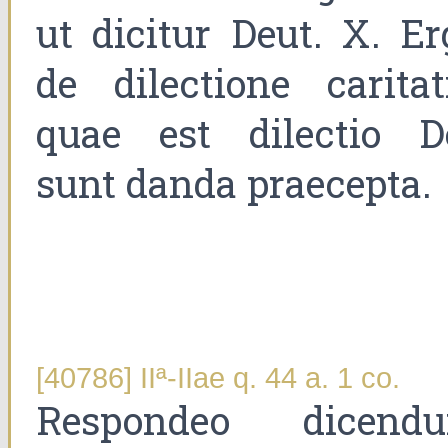
ut dicitur Deut. X. Er
de dilectione caritati
quae est dilectio De
sunt danda praecepta.
[40786] IIª-IIae q. 44 a. 1 co.
Respondeo dicend