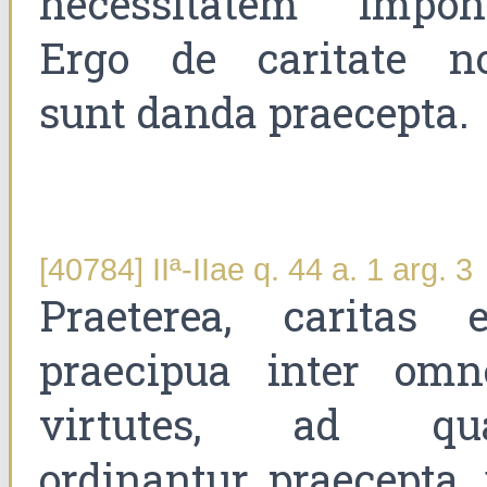
necessitatem imponi
Ergo de caritate n
sunt danda praecepta.
[40784] IIª-IIae q. 44 a. 1 arg. 3
Praeterea, caritas e
praecipua inter omn
virtutes, ad qu
ordinantur praecepta, 