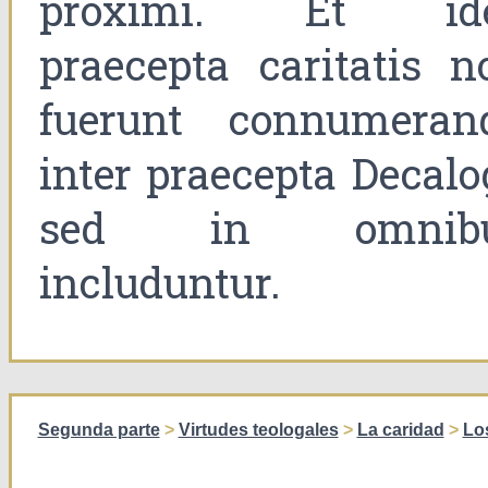
proximi. Et id
praecepta caritatis n
fuerunt connumeran
inter praecepta Decalog
sed in omnib
includuntur.
Segunda parte
>
Virtudes teologales
>
La caridad
>
Los