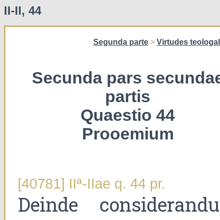
II-II, 44
Segunda parte
>
Virtudes teologa
Secunda pars secunda
partis
Quaestio 44
Prooemium
[40781] IIª-IIae q. 44 pr.
Deinde considerand