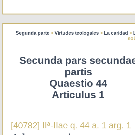
Segunda parte
>
Virtudes teologales
>
La caridad
>
sob
Secunda pars secunda
partis
Quaestio 44
Articulus 1
[40782] IIª-IIae q. 44 a. 1 arg. 1