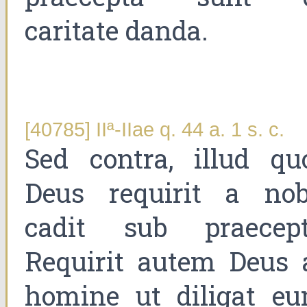
caritate danda.
[40785] IIª-IIae q. 44 a. 1 s. c.
Sed contra, illud qu
Deus requirit a nob
cadit sub praecept
Requirit autem Deus 
homine ut diligat eu