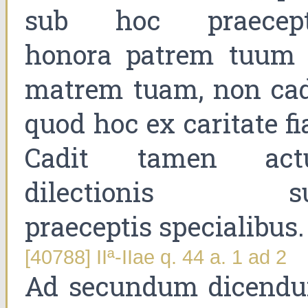
sub hoc praecept
honora patrem tuum 
matrem tuam, non cad
quod hoc ex caritate fi
Cadit tamen act
dilectionis s
praeceptis specialibus.
[40788] IIª-IIae q. 44 a. 1 ad 2
Ad secundum dicend