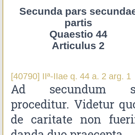
Secunda pars secunda
partis
Quaestio 44
Articulus 2
[40790] IIª-IIae q. 44 a. 2 arg. 1
Ad secundum s
proceditur. Videtur qu
de caritate non fueri
danda duo praecepta.