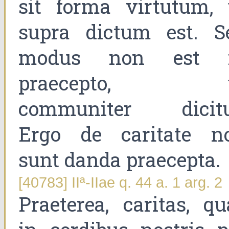
sit forma virtutum, 
supra dictum est. S
modus non est 
praecepto, 
communiter dicitu
Ergo de caritate n
sunt danda praecepta.
[40783] IIª-IIae q. 44 a. 1 arg. 2
Praeterea, caritas, qu