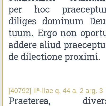
per hoc praeceptu
diliges dominum De
tuum. Ergo non oportu
addere aliud praecept
de dilectione proximi.
[40792] IIª-IIae q. 44 a. 2 arg. 3
Praeterea, diver