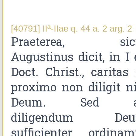
[40791] IIª-IIae q. 44 a. 2 arg. 2
Praeterea, sic
Augustinus dicit, in I 
Doct. Christ., caritas 
proximo non diligit ni
Deum. Sed a
diligendum De
sufficienter ordinam