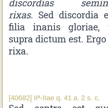
discordias semin
rixas
. Sed discordia e
filia inanis gloriae, 
supra dictum est. Ergo 
rixa.
[40682] IIª-IIae q. 41 a. 2 s. c.