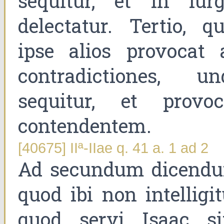
sequitur, et in iurg
delectatur. Tertio, qu
ipse alios provocat 
contradictiones, un
sequitur, et provoc
contendentem.
[40675] IIª-IIae q. 41 a. 1 ad 2
Ad secundum dicend
quod ibi non intelligit
quod servi Isaac si