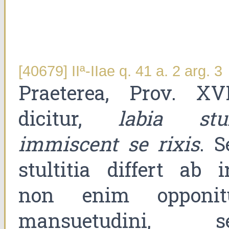
[40679] IIª-IIae q. 41 a. 2 arg. 3
Praeterea, Prov. XVI
dicitur,
labia stul
immiscent se rixis
. S
stultitia differt ab ir
non enim opponit
mansuetudini, s