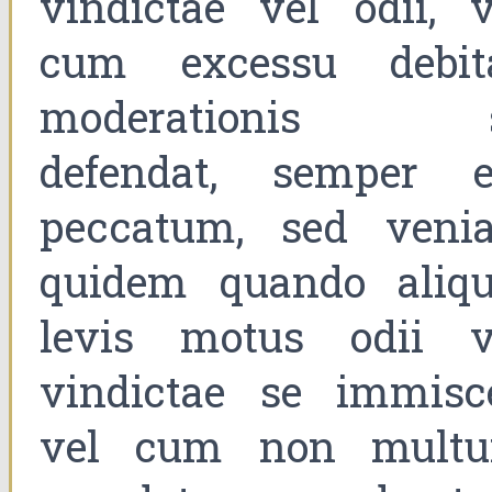
vindictae vel odii, v
cum excessu debit
moderationis 
defendat, semper e
peccatum, sed venia
quidem quando aliqu
levis motus odii v
vindictae se immisce
vel cum non mult