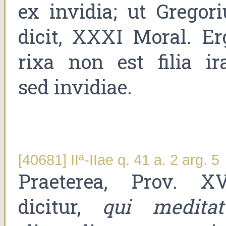
ex invidia; ut Gregori
dicit, XXXI Moral. Er
rixa non est filia ira
sed invidiae.
[40681] IIª-IIae q. 41 a. 2 arg. 5
Praeterea, Prov. XV
dicitur,
qui meditat