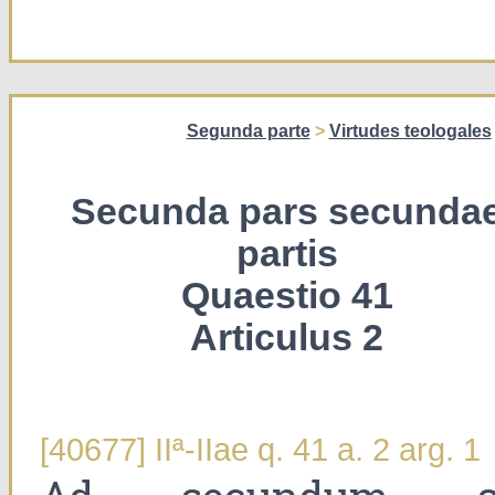
Segunda parte
>
Virtudes teologales
Secunda pars secunda
partis
Quaestio 41
Articulus 2
[40677] IIª-IIae q. 41 a. 2 arg. 1