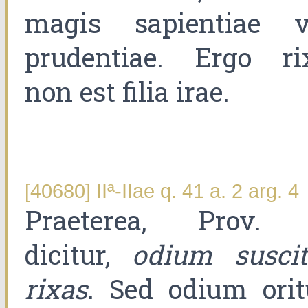
magis sapientiae v
prudentiae. Ergo ri
non est filia irae.
[40680] IIª-IIae q. 41 a. 2 arg. 4
Praeterea, Prov.
dicitur,
odium suscit
rixas
. Sed odium orit