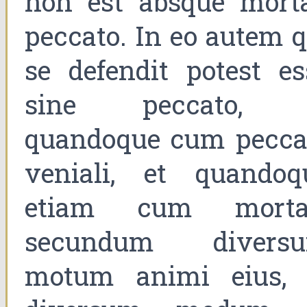
non est absque morta
peccato. In eo autem q
se defendit potest es
sine peccato, 
quandoque cum pecca
veniali, et quandoq
etiam cum mortal
secundum divers
motum animi eius, 