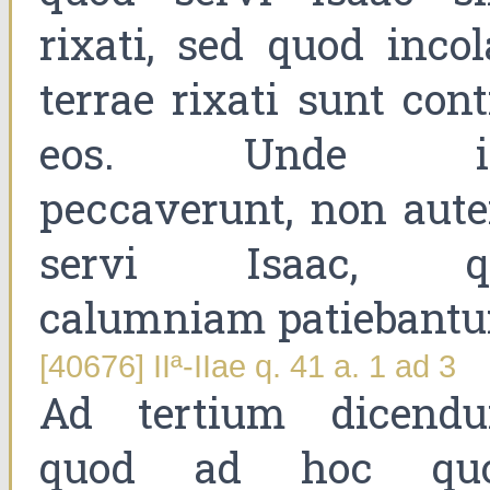
rixati, sed quod incol
terrae rixati sunt cont
eos. Unde il
peccaverunt, non aut
servi Isaac, q
calumniam patiebantu
[40676] IIª-IIae q. 41 a. 1 ad 3
Ad tertium dicend
quod ad hoc qu