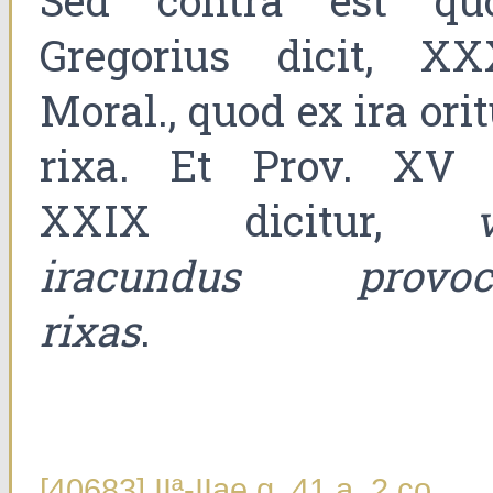
Sed contra est qu
Gregorius dicit, XX
Moral., quod ex ira ori
rixa. Et Prov. XV 
XXIX dicitur,
iracundus provoc
rixas
.
[40683] IIª-IIae q. 41 a. 2 co.