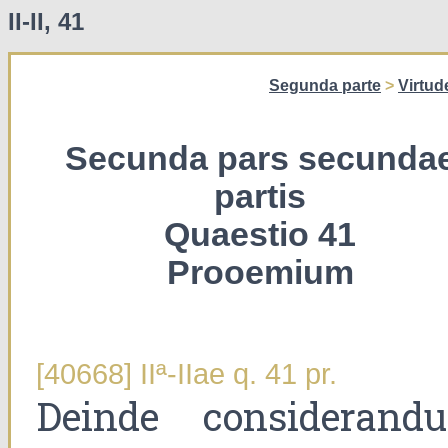
II-II, 41
Segunda parte
>
Virtud
Secunda pars secunda
partis
Quaestio 41
Prooemium
[40668] IIª-IIae q. 41 pr.
Deinde considerand