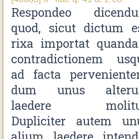
Respondeo dicend
quod, sicut dictum es
rixa importat quand
contradictionem usq
ad facta perveniente
dum unus alter
laedere molitu
Dupliciter autem un
alium laedere intendi