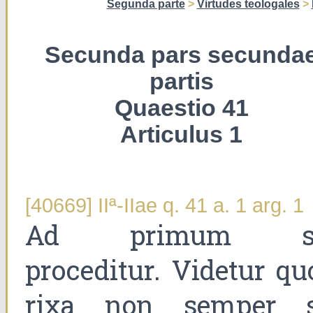
Segunda parte
>
Virtudes teologales
>
Secunda pars secunda
partis
Quaestio 41
Articulus 1
[40669] IIª-IIae q. 41 a. 1 arg. 1
Ad primum s
proceditur. Videtur qu
rixa non semper s