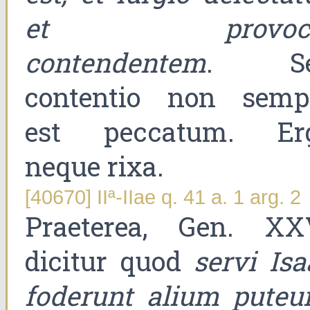
et provoca
contendentem
. Se
contentio non semp
est peccatum. Er
neque rixa.
[40670] IIª-IIae q. 41 a. 1 arg. 2
Praeterea, Gen. XX
dicitur quod
servi Isa
foderunt alium puteu