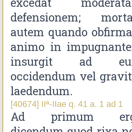
excedat moderat
defensionem; morta
autem quando obfirma
animo in impugnant
insurgit ad e
occidendum vel gravit
laedendum.
[40674] IIª-IIae q. 41 a. 1 ad 1
Ad primum er
dicendum quod rixa n