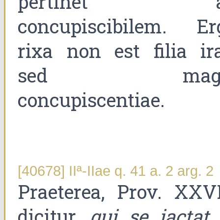
pertinet a
concupiscibilem. Er
rixa non est filia ira
sed magi
concupiscentiae.
[40678] IIª-IIae q. 41 a. 2 arg. 2
Praeterea, Prov. XXVI
dicitur,
qui se iactat 