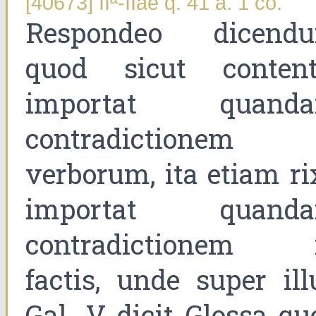
[40673] IIª-IIae q. 41 a. 1 co.
Respondeo dicend
quod sicut content
importat quand
contradictionem
verborum, ita etiam ri
importat quand
contradictionem 
factis, unde super ill
Gal. V dicit Glossa qu