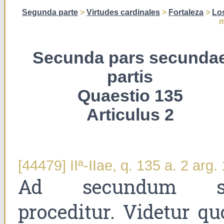
Segunda parte
>
Virtudes cardinales
>
Fortaleza
>
Los
m
Secunda pars secunda
partis
Quaestio 135
Articulus 2
[44479] IIª-IIae, q. 135 a. 2 arg. 
Ad secundum s
proceditur. Videtur qu