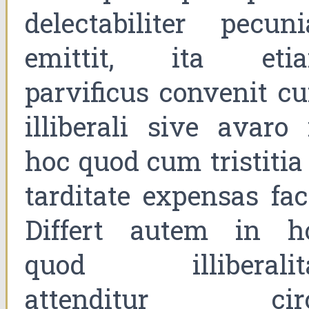
delectabiliter pecuni
emittit, ita eti
parvificus convenit c
illiberali sive avaro 
hoc quod cum tristitia 
tarditate expensas faci
Differt autem in h
quod illiberalit
attenditur cir