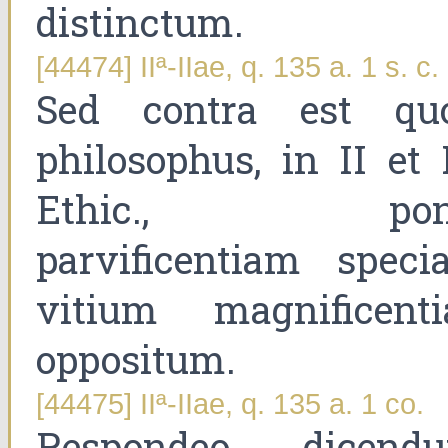
distinctum.
[44474] IIª-IIae, q. 135 a. 1 s. c.
Sed contra est qu
philosophus, in II et 
Ethic., pon
parvificentiam specia
vitium magnificenti
oppositum.
[44475] IIª-IIae, q. 135 a. 1 co.
Respondeo dicend