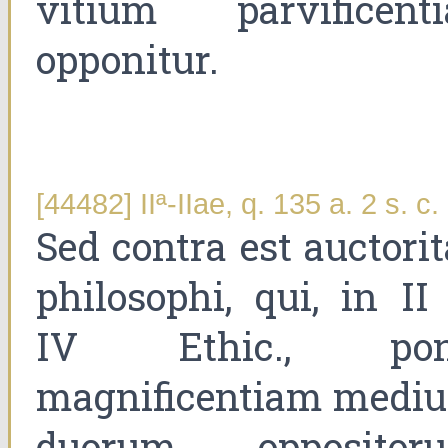
vitium parvificenti
opponitur.
[44482] IIª-IIae, q. 135 a. 2 s. c.
Sed contra est auctori
philosophi, qui, in II
IV Ethic., pon
magnificentiam medi
duorum oppositor