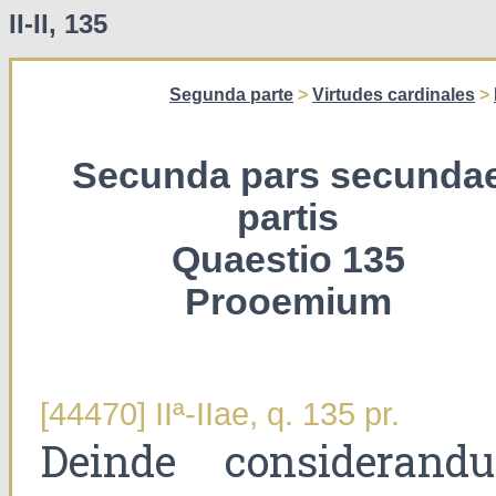
II-II, 135
Segunda parte
>
Virtudes cardinales
>
Secunda pars secunda
partis
Quaestio 135
Prooemium
[44470] IIª-IIae, q. 135 pr.
Deinde considerand