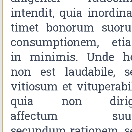
intendit, quia inordina
timet bonorum suor
consumptionem, eti
in minimis. Unde h
non est laudabile, s
vitiosum et vituperabil
quia non dirig
affectum su
secundum rationem, s