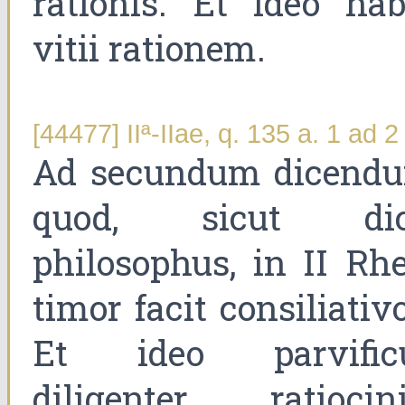
rationis. Et ideo hab
vitii rationem.
[44477] IIª-IIae, q. 135 a. 1 ad 2
Ad secundum dicend
quod, sicut dic
philosophus, in II Rhet
timor facit consiliativ
Et ideo parvific
diligenter ratiocini