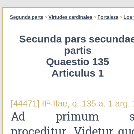
Segunda parte
>
Virtudes cardinales
>
Fortaleza
>
Los 
Secunda pars secunda
partis
Quaestio 135
Articulus 1
[44471] IIª-IIae, q. 135 a. 1 arg. 
Ad primum s
proceditur. Videtur qu