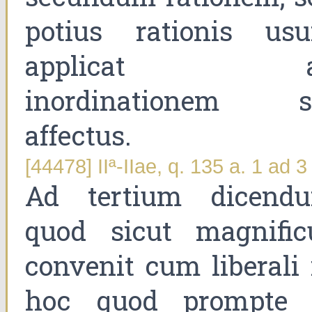
potius rationis us
applicat a
inordinationem s
affectus.
[44478] IIª-IIae, q. 135 a. 1 ad 3
Ad tertium dicend
quod sicut magnific
convenit cum liberali 
hoc quod prompte 