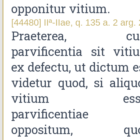
opponitur vitium.
[44480] IIª-IIae, q. 135 a. 2 arg. 
Praeterea, c
parvificentia sit viti
ex defectu, ut dictum e
videtur quod, si aliqu
vitium esse
parvificentiae
oppositum, qu