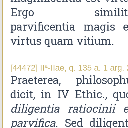
Ergo similit
parvificentia magis e
virtus quam vitium.
[44472] IIª-IIae, q. 135 a. 1 arg. 
Praeterea, philosoph
dicit, in IV Ethic., qu
diligentia ratiocinii e
parvifica
. Sed diligent