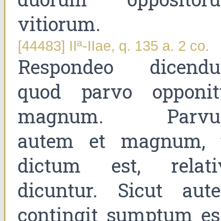
vitiorum.
[44483] IIª-IIae, q. 135 a. 2 co.
Respondeo dicend
quod parvo opponit
magnum. Parv
autem et magnum, 
dictum est, relati
dicuntur. Sicut aut
contingit sumptum es