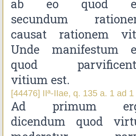
ab eo quod e
secundum ratione
causat rationem viti
Unde manifestum e
quod parvificent
vitium est.
[44476] IIª-IIae, q. 135 a. 1 ad 1
Ad primum er
dicendum quod virt