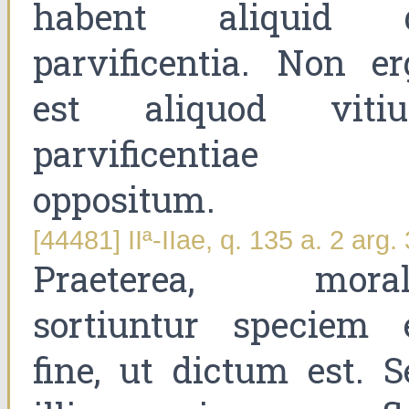
habent aliquid 
parvificentia. Non er
est aliquod viti
parvificentiae
oppositum.
[44481] IIª-IIae, q. 135 a. 2 arg. 
Praeterea, moral
sortiuntur speciem 
fine, ut dictum est. S