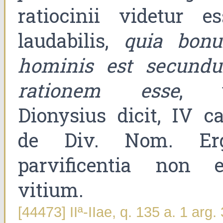
ratiocinii videtur es
laudabilis,
quia bon
hominis est secund
rationem esse
, 
Dionysius dicit, IV ca
de Div. Nom. Er
parvificentia non e
vitium.
[44473] IIª-IIae, q. 135 a. 1 arg. 