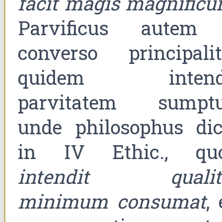
facit magis magnific
Parvificus autem
converso principalit
quidem intend
parvitatem sumptu
unde philosophus dici
in IV Ethic., qu
intendit qualit
minimum consumat
,