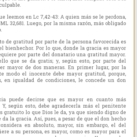
culpable.
e leemos en Lc 7,42-43: A quien más se le perdona,
: ML 32,681. Luego, por la misma razón, más obligado
.
o de gratitud por parte de la persona favorecida es
del bienhechor. Por lo que, donde la gracia es mayor
equiere por parte del donatario una gratitud mayor.
llo que se da gratis; y, según esto, por parte del
ser mayor de dos maneras. En primer lugar, por la
te modo el inocente debe mayor gratitud, porque,
s, en igualdad de condiciones, le concede un don
acia puede decirse que es mayor en cuanto más
 Y, según esto, debe agradecerla más el penitente
s gratuito lo que Dios le da, ya que siendo digno de
le da la gracia. Así, pues, a pesar de que el don hecho
considera en absoluto, mayor, sin embargo, el del
fiere a su persona, es mayor, como es mayor para el