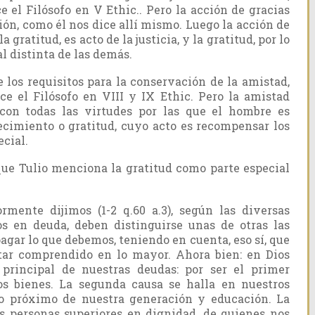
e el Filósofo en V Ethic.. Pero la acción de gracias
ión, como él nos dice allí mismo. Luego la acción de
a gratitud, es acto de la justicia, y la gratitud, por lo
l distinta de las demás.
 los requisitos para la conservación de la amistad,
ce el Filósofo en VIII y IX Ethic. Pero la amistad
 con todas las virtudes por las que el hombre es
ecimiento o gratitud, cuyo acto es recompensar los
ecial.
ue Tulio menciona la gratitud como parte especial
mente dijimos (1-2 q.60 a.3), según las diversas
s en deuda, deben distinguirse unas de otras las
agar lo que debemos, teniendo en cuenta, eso sí, que
tar comprendido en lo mayor. Ahora bien: en Dios
 principal de nuestras deudas: por ser el primer
os bienes. La segunda causa se halla en nuestros
pio próximo de nuestra generación y educación. La
as personas superiores en dignidad, de quienes nos