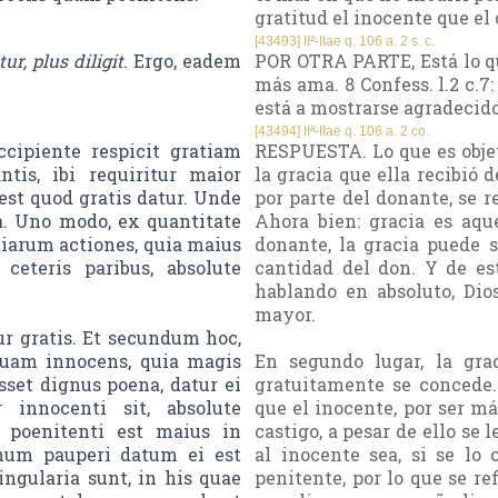
gratitud el inocente que el 
[43493] IIª-IIae q. 106 a. 2 s. c.
tur, plus diligit
. Ergo, eadem
POR OTRA PARTE, Está lo qu
más ama. 8 Confess. l.2 c.7
está a mostrarse agradecido
[43494] IIª-IIae q. 106 a. 2 co.
cipiente respicit gratiam
RESPUESTA. Lo que es objet
tis, ibi requiritur maior
la gracia que ella recibió 
est quod gratis datur. Unde
por parte del donante, se r
ia. Uno modo, ex quantitate
Ahora bien: gracia es aque
tiarum actiones, quia maius
donante, la gracia puede 
eteris paribus, absolute
cantidad del don. Y de es
hablando en absoluto, Dio
mayor.
ur gratis. Et secundum hoc,
quam innocens, quia magis
En segundo lugar, la gr
sset dignus poena, datur ei
gratuitamente se concede.
 innocenti sit, absolute
que el inocente, por ser má
 poenitenti est maius in
castigo, a pesar de ello se 
num pauperi datum ei est
al inocente sea, si se lo 
ngularia sunt, in his quae
penitente, por lo que se re