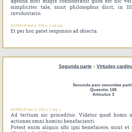
agenda sunt magis consideratur quod est hic vel
simpliciter tale, sicut philosophus dicit, in II
involuntario.
[43495] IIª-IIae q. 106 a. 2 ad arg.
Et per hoc patet responsio ad obiecta.
Segunda parte
>
Virtudes cardin
Secunda pars secundae parti
Quaestio 106
Articulus 3
[43496] IIª-IIae q. 106 a. 3 arg. 1
Ad tertium sic proceditur. Videtur quod homo 
actiones omni homini benefacienti.
Potest enim aliquis sibi ipsi benefacere, sicut et