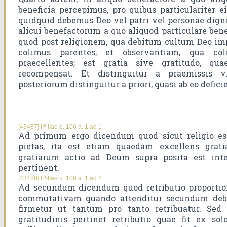
beneficia percepimus, pro quibus particulariter e
quidquid debemus Deo vel patri vel personae digni
alicui benefactorum a quo aliquod particulare ben
quod post religionem, qua debitum cultum Deo im
colimus parentes; et observantiam, qua col
praecellentes; est gratia sive gratitudo, qua
recompensat. Et distinguitur a praemissis vir
posteriorum distinguitur a priori, quasi ab eo defici
[43487] IIª-IIae q. 106 a. 1 ad 1
Ad primum ergo dicendum quod sicut religio es
pietas, ita est etiam quaedam excellens grati
gratiarum actio ad Deum supra posita est int
pertinent.
[43488] IIª-IIae q. 106 a. 1 ad 2
Ad secundum dicendum quod retributio proportion
commutativam quando attenditur secundum debit
firmetur ut tantum pro tanto retribuatur. Sed
gratitudinis pertinet retributio quae fit ex so