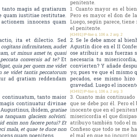
penitente.
 tanto magis ad gratiarum
1. Cuanto mayor es el bien
 quam iustitiae restitutae.
Pero es mayor el don de la 
m actionem innocens quam
Luego, según parece, tiene 
el penitente.
[43491] IIª-IIae q. 106 a. 2 arg. 2
ctio, ita et dilectio. Sed
2. Se le debe amor al bien
cogitans infirmitatem, audet
Agustín dice en el II Confe
uam, ut minus amet te, quasi
ose atribuir a sus fuerzas
peccata conversis ad te?
Et
necesaria tu misericordia
igat, quia per quem me videt
convierten? Y añade despué
 se videt tantis peccatorum
yo; pues ve que el mismo 
tur ad gratiam reddendam
pecados, ese mismo hizo
gravedad. Luego el inocente
[43492] IIª-IIae q. 106 a. 2 arg. 3
s continuatum, tanto maior
3. Cuanto más continuado e
 magis continuatur divinae
que se debe por él. Pero el
 Augustinus, ibidem,
gratiae
inocente que en el penitent
a tanquam glaciem solvisti.
misericordia el que disipas
id enim non facere potui? Et
atribuyo también todo el m
ci mala, et quae te duce non
Confieso que todo se me ha
nocens quam poenitens.
el mal en que no incurrí po