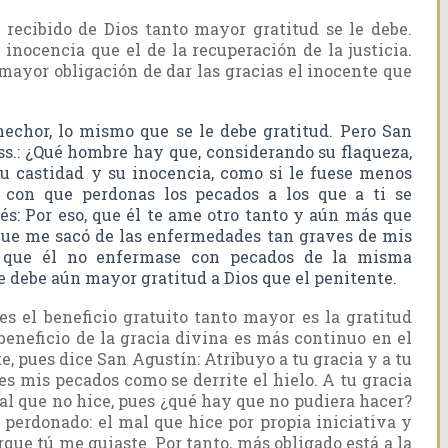
 recibido de Dios tanto mayor gratitud se le debe.
inocencia que el de la recuperación de la justicia.
mayor obligación de dar las gracias el inocente que
hechor, lo mismo que se le debe gratitud. Pero San
ss.: ¿Qué hombre hay que, considerando su flaqueza,
 su castidad y su inocencia, como si le fuese menos
, con que perdonas los pecados a los que a ti se
s: Por eso, que él te ame otro tanto y aún más que
que me sacó de las enfermedades tan graves de mis
 que él no enfermase con pecados de la misma
 debe aún mayor gratitud a Dios que el penitente.
s el beneficio gratuito tanto mayor es la gratitud
 beneficio de la gracia divina es más continuo en el
e, pues dice San Agustín: Atribuyo a tu gracia y a tu
es mis pecados como se derrite el hielo. A tu gracia
al que no hice, pues ¿qué hay que no pudiera hacer?
 perdonado: el mal que hice por propia iniciativa y
rque tú me guiaste. Por tanto, más obligado está a la