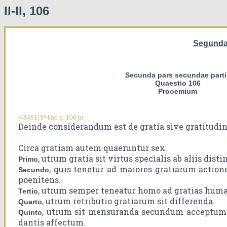
II-II, 106
Segunda
Secunda pars secundae parti
Quaestio 106
Prooemium
[43481] IIª-IIae q. 106 pr.
Deinde considerandum est de gratia sive gratitudine
Circa gratiam autem quaeruntur sex.
, utrum gratia sit virtus specialis ab aliis disti
Primo
, quis tenetur ad maiores gratiarum action
Secundo
poenitens.
, utrum semper teneatur homo ad gratias huma
Tertio
, utrum retributio gratiarum sit differenda.
Quarto
, utrum sit mensuranda secundum acceptum
Quinto
dantis affectum.