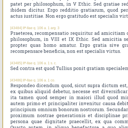
patet per philosophum, in V Ethic. Sed gratiae redd
ibidem dicitur. Ergo redditio gratiarum, quod per
actus iustitiae. Non ergo gratitudo est specialis virt
[43484] IIª-IIae q. 106 a. 1 arg. 3
Praeterea, recompensatio requiritur ad amicitiam 
philosophum, in VIII et IX Ethic. Sed amicitia s
propter quas homo amatur. Ergo gratia sive gr
recompensare beneficia, non est specialis virtus.
[43485] IIª-IIae q. 106 a. 1 s. c.
Sed contra est quod Tullius ponit gratiam specialem
[43486] IIª-IIae q. 106 a. 1 co.
Respondeo dicendum quod, sicut supra dictum est
ex quibus aliquid debetur, necesse est diversificar
ita tamen quod semper in maiori illud quod min
autem primo et principaliter invenitur causa debi
principium omnium bonorum nostrorum. Secundario
proximum nostrae generationis et disciplinae pr
persona quae dignitate praecellit, ex qua comm
Quarto autem, in aliquo benefactore a quo aliqu