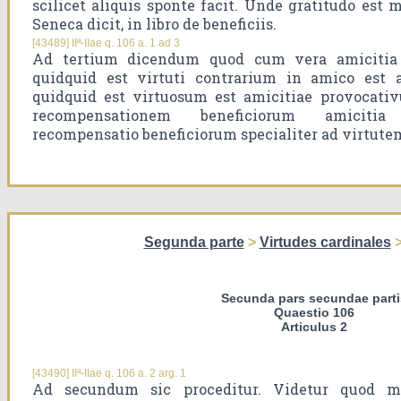
scilicet aliquis sponte facit. Unde gratitudo est m
Seneca dicit, in libro de beneficiis.
[43489] IIª-IIae q. 106 a. 1 ad 3
Ad tertium dicendum quod cum vera amicitia 
quidquid est virtuti contrarium in amico est 
quidquid est virtuosum est amicitiae provocati
recompensationem beneficiorum amicitia
recompensatio beneficiorum specialiter ad virtutem
Segunda parte
>
Virtudes cardinales
Secunda pars secundae parti
Quaestio 106
Articulus 2
[43490] IIª-IIae q. 106 a. 2 arg. 1
Ad secundum sic proceditur. Videtur quod ma