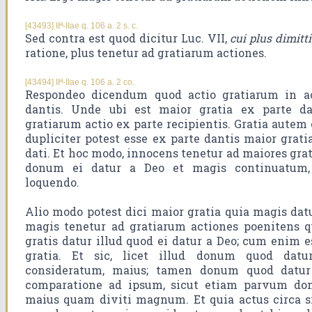
[43493] IIª-IIae q. 106 a. 2 s. c.
Sed contra est quod dicitur Luc. VII,
cui plus dimitti
ratione, plus tenetur ad gratiarum actiones.
[43494] IIª-IIae q. 106 a. 2 co.
Respondeo dicendum quod actio gratiarum in ac
dantis. Unde ubi est maior gratia ex parte dan
gratiarum actio ex parte recipientis. Gratia autem 
dupliciter potest esse ex parte dantis maior grat
dati. Et hoc modo, innocens tenetur ad maiores gra
donum ei datur a Deo et magis continuatum, c
loquendo.
Alio modo potest dici maior gratia quia magis dat
magis tenetur ad gratiarum actiones poenitens 
gratis datur illud quod ei datur a Deo; cum enim e
gratia. Et sic, licet illud donum quod datur
consideratum, maius; tamen donum quod datur
comparatione ad ipsum, sicut etiam parvum do
maius quam diviti magnum. Et quia actus circa si