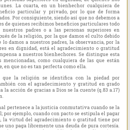
munes. La cuarta, en un bienhechor cualquiera de
eficio particular y privado, por lo que de forma
ados. Por consiguiente, siendo así que no debemos a
s de quienes recibimos beneficios particulares todo
 nuestros padres o a las personas superiores en
pués de la religión, por la que damos el culto debido
ue lo damos a nuestros padres, la observancia, por la
res en dignidad, está el agradecimiento o gratitud
ompensa a nuestros bienhechores. Se distingue esta
es mencionadas, como cualquiera de las que están
e, en que no es tan perfecta como ella.
ue la religión se identifica con la piedad por
 también con el agradecimiento y gratitud en grado
 la acción de gracias a Dios se la cuente (q.83 a.17)
n.
nal pertenece a la justicia conmutativa cuando se la
; por ejemplo, cuando con pacto se estipula el pagar
, la virtud del agradecimiento o gratitud tiene por
que uno paga libremente una deuda de pura cortesía.