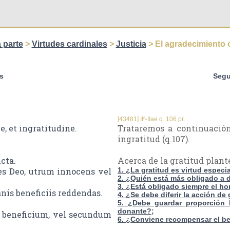
 parte
>
Virtudes cardinales
>
Justicia
> El agradecimiento o
s
Segu
[43481] IIª-IIae q. 106 pr.
, et ingratitudine.
Trataremos a continuación 
ingratitud (q.107).
ncta.
Acerca de la gratitud plan
es Deo, utrum innocens vel
1. ¿La gratitud es virtud especia
2. ¿Quién está más obligado a da
3. ¿Está obligado siempre el h
nis beneficiis reddendas.
4. ¿Se debe diferir la acción de
5. ¿Debe guardar proporción l
donante?;
 beneficium, vel secundum
6. ¿Conviene recompensar el be