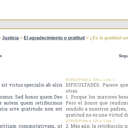
>
Justicia
>
El agradecimiento o gratitud
> ¿Es la gratitud un
s
Segu
[43482] IIª-IIae q. 106 a. 1 arg. 1
it virtus specialis ab aliis
DIFICULTADES. Parece que 
otras.
epimus. Sed honor quem Deo
1. Porque los mayores bene
nor autem quem retribuimus
Pero el honor que rendimos
atia sive gratitudo non est
rendido a nuestros padres,
gratitud no es una virtud d
[43483] IIª-IIae q. 106 a. 1 arg. 2
iustitiam commutativam, ut
2. Más aún: la retribución p