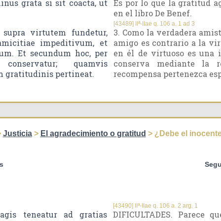
inus grata si sit coacta, ut
Es por lo que la gratitud
en el libro De Benef.
[43489] IIª-IIae q. 106 a. 1 ad 3
supra virtutem fundetur,
3. Como la verdadera amist
amicitiae impeditivum, et
amigo es contrario a la v
vum. Et secundum hoc, per
en él de virtuoso es una 
 conservatur; quamvis
conserva mediante la r
 gratitudinis pertineat.
recompensa pertenezca espe
>
Justicia
>
El agradecimiento o gratitud
> ¿Debe el inocente
s
Segu
[43490] IIª-IIae q. 106 a. 2 arg. 1
gis teneatur ad gratias
DIFICULTADES. Parece qu