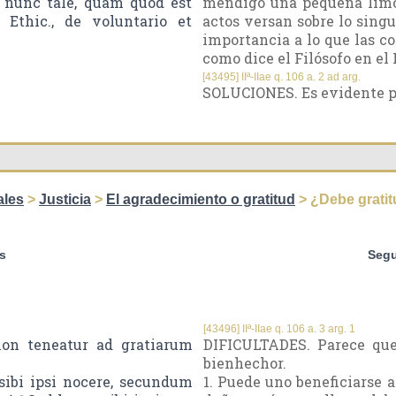
 nunc tale, quam quod est
mendigo una pequeña limos
I Ethic., de voluntario et
actos versan sobre lo singu
importancia a lo que las co
como dice el Filósofo en el 
[43495] IIª-IIae q. 106 a. 2 ad arg.
SOLUCIONES. Es evidente po
ales
>
Justicia
>
El agradecimiento o gratitud
> ¿Debe gratit
s
Segu
[43496] IIª-IIae q. 106 a. 3 arg. 1
non teneatur ad gratiarum
DIFICULTADES. Parece que
bienhechor.
 sibi ipsi nocere, secundum
1. Puede uno beneficiarse