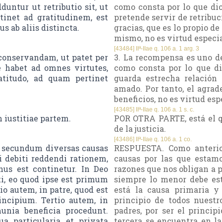
untur ut retributio sit, ut
como consta por lo que dic
tinet ad gratitudinem, est
pretende servir de retribuc
us ab aliis distincta.
gracias, que es lo propio de l
mismo, no es virtud especia
[43484] IIª-IIae q. 106 a. 1 arg. 3
conservandam, ut patet per
3. La recompensa es uno de
e habet ad omnes virtutes,
como consta por lo que di
atitudo, ad quam pertinet
guarda estrecha relación
amado. Por tanto, el agrad
beneficios, no es virtud esp
[43485] IIª-IIae q. 106 a. 1 s. c.
 iustitiae partem.
POR OTRA PARTE, está el q
de la justicia.
[43486] IIª-IIae q. 106 a. 1 co.
, secundum diversas causas
RESPUESTA. Como anterior
i debiti reddendi rationem,
causas por las que estamo
us est continetur. In Deo
razones que nos obligan a p
ti, eo quod ipse est primum
siempre lo menor debe es
 autem, in patre, quod est
está la causa primaria y
incipium. Tertio autem, in
principio de todos nuestr
unia beneficia procedunt.
padres, por ser el princi
a particularia et privata
tercera se encuentra en l