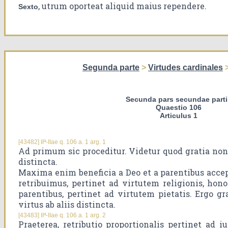
, utrum oporteat aliquid maius rependere.
Sexto
Segunda parte
>
Virtudes cardinales
Secunda pars secundae parti
Quaestio 106
Articulus 1
[43482] IIª-IIae q. 106 a. 1 arg. 1
Ad primum sic proceditur. Videtur quod gratia non s
distincta.
Maxima enim beneficia a Deo et a parentibus acc
retribuimus, pertinet ad virtutem religionis, ho
parentibus, pertinet ad virtutem pietatis. Ergo gr
virtus ab aliis distincta.
[43483] IIª-IIae q. 106 a. 1 arg. 2
Praeterea, retributio proportionalis pertinet ad 