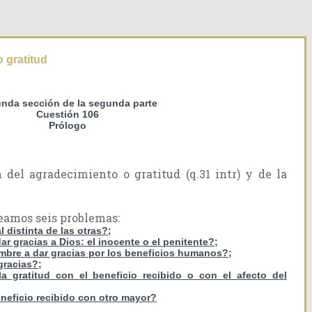
 gratitud
nda sección de la segunda parte
Cuestión 106
Prólogo
del agradecimiento o gratitud (q.31 intr) y de la
teamos seis problemas:
l distinta de las otras?;
r gracias a Dios: el inocente o el penitente?;
ombre a dar gracias por los beneficios humanos?;
 gracias?;
a gratitud con el beneficio recibido o con el afecto del
neficio recibido con otro mayor?