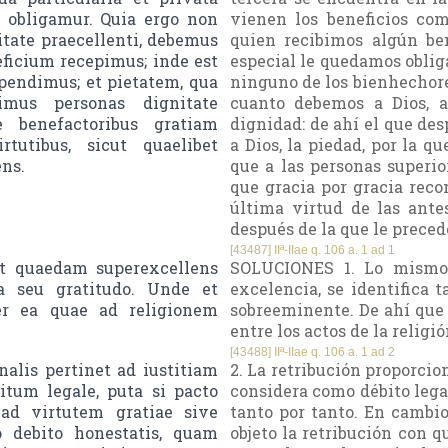
i obligamur. Quia ergo non
vienen los beneficios co
tate praecellenti, debemus
quien recibimos algún ben
eficium recepimus; inde est
especial le quedamos oblig
pendimus; et pietatem, qua
ninguno de los bienhechore
imus personas dignitate
cuanto debemos a Dios, a
e benefactoribus gratiam
dignidad: de ahí el que des
tutibus, sicut quaelibet
a Dios, la piedad, por la q
ens.
que a las personas superio
que gracia por gracia rec
última virtud de las ant
después de la que le preced
[43487] IIª-IIae q. 106 a. 1 ad 1
t quaedam superexcellens
SOLUCIONES 1. Lo mismo q
a seu gratitudo. Unde et
excelencia, se identifica
er ea quae ad religionem
sobreeminente. De ahí que a
entre los actos de la religió
[43488] IIª-IIae q. 106 a. 1 ad 2
alis pertinet ad iustitiam
2. La retribución proporcio
um legale, puta si pacto
considera como débito legal
 ad virtutem gratiae sive
tanto por tanto. En cambio
lo debito honestatis, quam
objeto la retribución con 