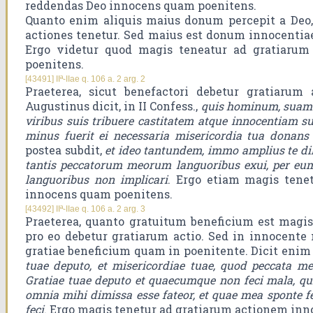
reddendas Deo innocens quam poenitens.
Quanto enim aliquis maius donum percepit a Deo,
actiones tenetur. Sed maius est donum innocentiae
Ergo videtur quod magis teneatur ad gratiaru
poenitens.
[43491] IIª-IIae q. 106 a. 2 arg. 2
Praeterea, sicut benefactori debetur gratiarum a
Augustinus dicit, in II Confess.,
quis hominum, suam 
viribus suis tribuere castitatem atque innocentiam s
minus fuerit ei necessaria misericordia tua donans 
postea subdit,
et ideo tantundem, immo amplius te dil
tantis peccatorum meorum languoribus exui, per eum
languoribus non implicari
. Ergo etiam magis tene
innocens quam poenitens.
[43492] IIª-IIae q. 106 a. 2 arg. 3
Praeterea, quanto gratuitum beneficium est magi
pro eo debetur gratiarum actio. Sed in innocente
gratiae beneficium quam in poenitente. Dicit enim
tuae deputo, et misericordiae tuae, quod peccata me
Gratiae tuae deputo et quaecumque non feci mala, qu
omnia mihi dimissa esse fateor, et quae mea sponte fe
feci
. Ergo magis tenetur ad gratiarum actionem in