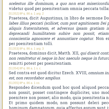
scelestus ille dominum, a quo non erat misericord
videtur quod per poenitentiam omnia peccata tolla
[51352] IIIª q. 86 a. 1 arg. 2
Praeterea, dicit Augustinus, in libro de sermone 
labes illius peccati (scilicet, cum post agnitionem Dei
aliquis fraternitatem, et adversus ipsam gratiam in
deprecandi humilitatem subire non possit, eti
conscientia agnoscere et annuntiare cogatur
. Non e
per poenitentiam tolli.
[51353] IIIª q. 86 a. 1 arg. 3
Praeterea, dominus dicit, Matth. XII,
qui dixerit con
non remittetur ei neque in hoc saeculo neque in futur
remitti potest per poenitentiam.
[51354] IIIª q. 86 a. 1 s. c.
Sed contra est quod dicitur Ezech. XVIII,
omnium ini
est, non recordabor amplius
.
[51355] IIIª q. 86 a. 1 co.
Respondeo dicendum quod hoc quod aliquod peccat
non possit, posset contingere dupliciter, uno mod
poenitere non posset; alio modo, quia poenitentia 
Et primo quidem modo, non possunt deleri pe
hominum damnatorum, quia affectus eorum sunt in