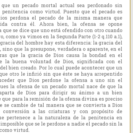
 que un pecado mortal actual sea perdonado sin
a penitencia como virtud. Puesto que el pecado es
 Dios perdona el pecado de la misma manera que
ida contra él. Ahora bien, la ofensa se opone
a que se dice que uno está ofendido con otro cuando
o, como ya vimos en la Segunda Parte (1-2 q.110 a.1),
 gracia del hombre hay esta diferencia: la gracia del
 sino que la presupone, verdadera o aparente, en el
tras que la gracia de Dios causa la bondad en el
ue la buena voluntad de Dios, significada con el
del bien creado. Por lo cual puede acontecer que un
ue otro le infirió sin que éste se haya arrepentido
uceder que Dios perdone la ofensa a uno sin el
Pues la ofensa de un pecado mortal nace de que la
aparta de Dios para dirigir su ánimo a un bien
 que para la remisión de la ofensa divina es preciso
e se cambie de tal manera que se convierta a Dios
 conversión a las criaturas y con propósito de
ue pertenece a la naturaleza de la penitencia en
s imposible que se le perdone a nadie el pecado sin la
 como virtud.