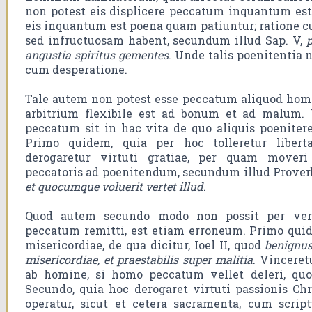
non potest eis displicere peccatum inquantum est 
eis inquantum est poena quam patiuntur; ratione c
sed infructuosam habent, secundum illud Sap. V,
p
angustia spiritus gementes
. Unde talis poenitentia 
cum desperatione.
Tale autem non potest esse peccatum aliquod homin
arbitrium flexibile est ad bonum et ad malum.
peccatum sit in hac vita de quo aliquis poenitere
Primo quidem, quia per hoc tolleretur liberta
derogaretur virtuti gratiae, per quam mover
peccatoris ad poenitendum, secundum illud Prove
et quocumque voluerit vertet illud
.
Quod autem secundo modo non possit per ver
peccatum remitti, est etiam erroneum. Primo qui
misericordiae, de qua dicitur, Ioel II, quod
benignus
misericordiae, et praestabilis super malitia
. Vincere
ab homine, si homo peccatum vellet deleri, quo
Secundo, quia hoc derogaret virtuti passionis Chr
operatur, sicut et cetera sacramenta, cum script