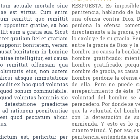
[51363] IIIª q. 86 a. 2 co.
tum actuale mortale sine
RESPUESTA. Es imposible
quae est virtus. Cum enim
penitencia, hablando de l
um remittit quo remittit
una ofensa contra Dios,
 opponitur gratiae, ex hoc
perdona la ofensa comet
llit eum a gratia sua. Sicut
directamente a la gracia, y
nter gratiam Dei et gratiam
lo excluye de su gracia. Per
esupponit bonitatem, veram
entre la gracia de Dios y la
causat bonitatem in homine
hombre no causa la bondad,
tiae intelligitur, est causa
hombre gratificado; mien
mo remittat offensam qua
hombre gratificado, porq
voluntatis eius, non autem
nombre de gracia, es causa 
alicui absque immutatione
hombre perdone la ofensa q
ocedit ex hoc quod voluntas
de ella. Pero no puede s
liquod bonum commutabile.
arrepentimiento de éste. 
 quod voluntas hominis sic
voluntad del hombre se 
etestatione praedictae
perecedero. Por donde se ve
t ad rationem poenitentiae
que la voluntad del hombr
 est quod peccatum alicui
con la detestación de su
us.
enmienda. Y esto es lo q
cuanto virtud. Y, por eso, e
ictum est, perficitur per
penitencia, entendida ésta