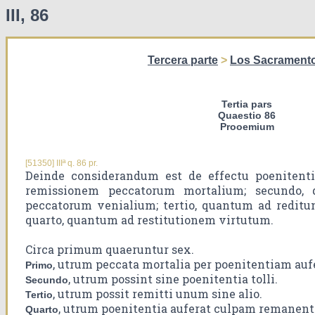
III, 86
Tercera parte
>
Los Sacrament
Tertia pars
Quaestio 86
Prooemium
[51350] IIIª q. 86 pr.
Deinde considerandum est de effectu poenitent
remissionem peccatorum mortalium; secundo,
peccatorum venialium; tertio, quantum ad redit
quarto, quantum ad restitutionem virtutum.
Circa primum quaeruntur sex.
, utrum peccata mortalia per poenitentiam auf
Primo
, utrum possint sine poenitentia tolli.
Secundo
, utrum possit remitti unum sine alio.
Tertio
, utrum poenitentia auferat culpam remanente
Quarto