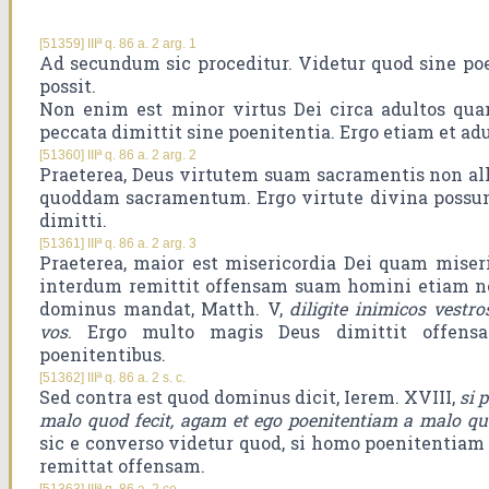
[51359] IIIª q. 86 a. 2 arg. 1
Ad secundum sic proceditur. Videtur quod sine po
possit.
Non enim est minor virtus Dei circa adultos qua
peccata dimittit sine poenitentia. Ergo etiam et adu
[51360] IIIª q. 86 a. 2 arg. 2
Praeterea, Deus virtutem suam sacramentis non all
quoddam sacramentum. Ergo virtute divina possun
dimitti.
[51361] IIIª q. 86 a. 2 arg. 3
Praeterea, maior est misericordia Dei quam mise
interdum remittit offensam suam homini etiam no
dominus mandat, Matth. V,
diligite inimicos vestro
vos
. Ergo multo magis Deus dimittit offen
poenitentibus.
[51362] IIIª q. 86 a. 2 s. c.
Sed contra est quod dominus dicit, Ierem. XVIII,
si 
malo quod fecit, agam et ego poenitentiam a malo qu
sic e converso videtur quod, si homo poenitentiam
remittat offensam.