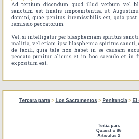
Ad tertium dicendum quod illud verbum vel bl
sanctum est finalis impoenitentia, ut Augustinus
domini, quae penitus irremissibilis est, quia pos
remissio peccatorum.
Vel, si intelligatur per blasphemiam spiritus sanct
malitia, vel etiam ipsa blasphemia spiritus sancti, d
de facili, quia tale non habet in se causam excus
peccato punitur aliquis et in hoc saeculo et in f
expositum est.
Tercera parte
>
Los Sacramentos
>
Penitencia
>
El
Tertia pars
Quaestio 86
Articulus 2