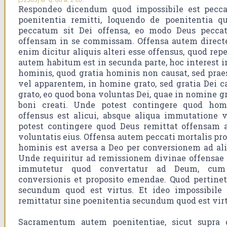
[51363] IIIª q. 86 a. 2 co.
Respondeo dicendum quod impossibile est pecca
poenitentia remitti, loquendo de poenitentia 
peccatum sit Dei offensa, eo modo Deus peccat
offensam in se commissam. Offensa autem directe
enim dicitur aliquis alteri esse offensus, quod repe
autem habitum est in secunda parte, hoc interest i
hominis, quod gratia hominis non causat, sed pra
vel apparentem, in homine grato, sed gratia Dei 
grato, eo quod bona voluntas Dei, quae in nomine gra
boni creati. Unde potest contingere quod ho
offensus est alicui, absque aliqua immutatione 
potest contingere quod Deus remittat offensam 
voluntatis eius. Offensa autem peccati mortalis pr
hominis est aversa a Deo per conversionem ad a
Unde requiritur ad remissionem divinae offensae
immutetur quod convertatur ad Deum, cum d
conversionis et proposito emendae. Quod pertine
secundum quod est virtus. Et ideo impossibile
remittatur sine poenitentia secundum quod est virt
Sacramentum autem poenitentiae, sicut supra d