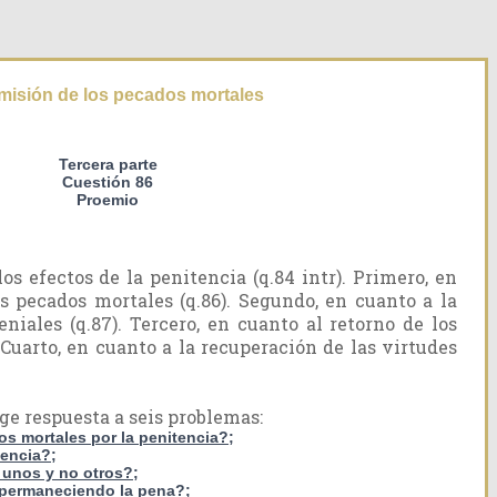
remisión de los pecados mortales
Tercera parte
Cuestión 86
Proemio
os efectos de la penitencia (q.84 intr). Primero, en
s pecados mortales (q.86). Segundo, en cuanto a la
niales (q.87). Tercero, en cuanto al retorno de los
 Cuarto, en cuanto a la recuperación de las virtudes
ge respuesta a seis problemas:
s mortales por la penitencia?;
tencia?;
unos y no otros?;
a permaneciendo la pena?;