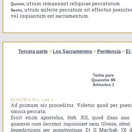
, utrum remaneant reliquiae peccatorum.
Quinto
, utrum auferre peccatum sit effectus poenite
Sexto
vel inquantum est sacramentum.
Tercera parte
>
Los Sacramentos
>
Penitencia
>
El
Tertia pars
Quaestio 86
Articulus 1
[51351] IIIª q. 86 a. 1 arg. 1
Ad primum sic proceditur. Videtur quod per poe
omnia peccata.
Dicit enim apostolus, Heb. XII, quod
Esau non i
quamvis cum lacrimis inquisisset eam
, Glossa,
idest
benedictionis per poenitentiam
. Et II Machab. IX 