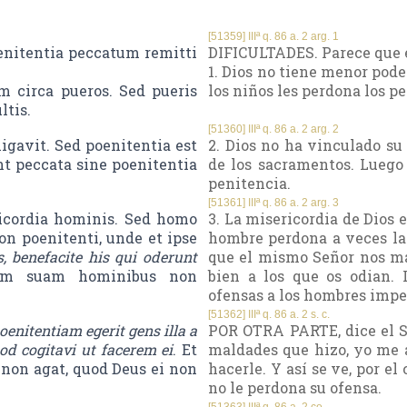
[51359] IIIª q. 86 a. 2 arg. 1
enitentia peccatum remitti
DIFICULTADES. Parece que e
1. Dios no tiene menor poder
m circa pueros. Sed pueris
los niños les perdona los p
ltis.
[51360] IIIª q. 86 a. 2 arg. 2
igavit. Sed poenitentia est
2. Dios no ha vinculado su
t peccata sine poenitentia
de los sacramentos. Luego 
penitencia.
[51361] IIIª q. 86 a. 2 arg. 3
ricordia hominis. Sed homo
3. La misericordia de Dios 
n poenitenti, unde et ipse
hombre perdona a veces las
s, benefacite his qui oderunt
que el mismo Señor nos m
sam suam hominibus non
bien a los que os odian.
ofensas a los hombres impe
[51362] IIIª q. 86 a. 2 s. c.
poenitentiam egerit gens illa a
POR OTRA PARTE, dice el Señ
od cogitavi ut facerem ei
. Et
maldades que hizo, yo me 
 non agat, quod Deus ei non
hacerle. Y así se ve, por el
no le perdona su ofensa.