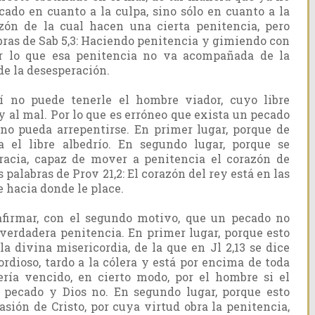
cado en cuanto a la culpa, sino sólo en cuanto a la
zón de la cual hacen una cierta penitencia, pero
bras de Sab 5,3: Haciendo penitencia y gimiendo con
Por lo que esa penitencia no va acompañada de la
de la desesperación.
í no puede tenerle el hombre viador, cuyo libre
 y al mal. Por lo que es erróneo que exista un pecado
no pueda arrepentirse. En primer lugar, porque de
a el libre albedrío. En segundo lugar, porque se
gracia, capaz de mover a penitencia el corazón de
 palabras de Prov 21,2: El corazón del rey está en las
e hacia donde le place.
afirmar, con el segundo motivo, que un pecado no
verdadera penitencia. En primer lugar, porque esto
a divina misericordia, de la que en Jl 2,13 se dice
rdioso, tardo a la cólera y está por encima de toda
sería vencido, en cierto modo, por el hombre si el
 pecado y Dios no. En segundo lugar, porque esto
pasión de Cristo, por cuya virtud obra la penitencia,