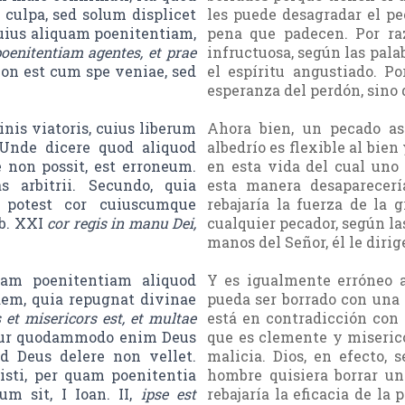
culpa, sed solum displicet
les puede desagradar el pe
uius aliquam poenitentiam,
pena que padecen. Por ra
oenitentiam agentes, et prae
infructuosa, según las pala
non est cum spe veniae, sed
el espíritu angustiado. 
esperanza del perdón, sino 
is viatoris, cuius liberum
Ahora bien, un pecado as
 Unde dicere quod aliquod
albedrío es flexible al bien
 non possit, est erroneum.
en esta vida del cual uno 
s arbitrii. Secundo, quia
esta manera desaparecerí
i potest cor cuiuscumque
rebajaría la fuerza de la 
rb. XXI
cor regis in manu Dei,
cualquier pecador, según las
manos del Señor, él le dirig
am poenitentiam aliquod
Y es igualmente erróneo 
dem, quia repugnat divinae
pueda ser borrado con una 
 et misericors est, et multae
está en contradicción con l
tur quodammodo enim Deus
que es clemente y miserico
d Deus delere non vellet.
malicia. Dios, en efecto, 
isti, per quam poenitentia
hombre quisiera borrar un
um sit, I Ioan. II,
ipse est
rebajaría la eficacia de la 