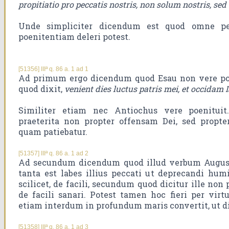
propitiatio pro peccatis nostris, non solum nostris, se
Unde simpliciter dicendum est quod omne p
poenitentiam deleri potest.
[51356] IIIª q. 86 a. 1 ad 1
Ad primum ergo dicendum quod Esau non vere poe
quod dixit,
venient dies luctus patris mei, et occida
Similiter etiam nec Antiochus vere poenitui
praeterita non propter offensam Dei, sed propte
quam patiebatur.
[51357] IIIª q. 86 a. 1 ad 2
Ad secundum dicendum quod illud verbum Augusti
tanta est labes illius peccati ut deprecandi humi
scilicet, de facili, secundum quod dicitur ille non
de facili sanari. Potest tamen hoc fieri per virt
etiam interdum in profundum maris convertit, ut di
[51358] IIIª q. 86 a. 1 ad 3