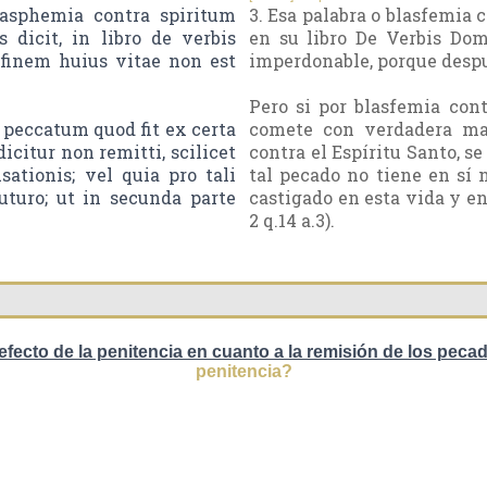
asphemia contra spiritum
3. Esa palabra o blasfemia 
 dicit, in libro de verbis
en su libro De Verbis Dom
t finem huius vitae non est
imperdonable, porque despu
Pero si por blasfemia cont
i peccatum quod fit ex certa
comete con verdadera mal
icitur non remitti, scilicet
contra el Espíritu Santo, se
ationis; vel quia pro tali
tal pecado no tiene en sí 
uturo; ut in secunda parte
castigado en esta vida y en
2 q.14 a.3).
 efecto de la penitencia en cuanto a la remisión de los peca
penitencia?