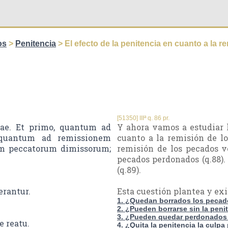
os
>
Penitencia
> El efecto de la penitencia en cuanto a la 
[51350] IIIª q. 86 pr.
iae. Et primo, quantum ad
Y ahora vamos a estudiar l
 quantum ad remissionem
cuanto a la remisión de lo
um peccatorum dimissorum;
remisión de los pecados ve
pecados perdonados (q.88).
(q.89).
erantur.
Esta cuestión plantea y exi
1. ¿Quedan borrados los pecado
2. ¿Pueden borrarse sin la peni
3. ¿Pueden quedar perdonados 
 reatu.
4. ¿Quita la penitencia la culp