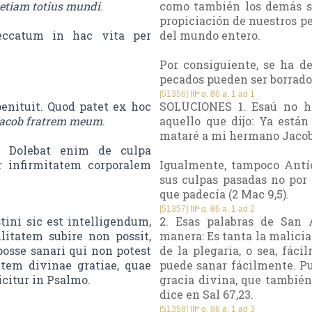
d etiam totius mundi
.
como también los demás sac
propiciación de nuestros pe
eccatum in hac vita per
del mundo entero.
Por consiguiente, se ha de
pecados pueden ser borrados
[51356] IIIª q. 86 a. 1 ad 1
nituit. Quod patet ex hoc
SOLUCIONES 1. Esaú no hi
m Iacob fratrem meum
.
aquello que dijo: Ya están
mataré a mi hermano Jacob 
t. Dolebat enim de culpa
r infirmitatem corporalem
Igualmente, tampoco Antío
sus culpas pasadas no por 
que padecía (2 Mac 9,5).
[51357] IIIª q. 86 a. 1 ad 2
ni sic est intelligendum,
2. Esas palabras de San 
litatem subire non possit,
manera: Es tanta la malici
 posse sanari qui non potest
de la plegaria, o sea, fác
utem divinae gratiae, quae
puede sanar fácilmente. Pue
citur in Psalmo.
gracia divina, que también
dice en Sal 67,23.
[51358] IIIª q. 86 a. 1 ad 3