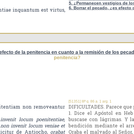
5. ¿Permanecen vestigios de l
6. Borrar el pecado, ¿es efect
ntiae inquantum est virtus,
 efecto de la penitencia en cuanto a la remisión de los peca
penitencia?
[51351] IIIª q. 86 a. 1 arg. 1
nitentiam non removeantur
DIFICULTADES. Parece que po
1. Dice el Apóstol en He
nvenit locum poenitentiae,
buscase con lágrimas. Y la
, non invenit locum veniae et
bendición mediante el arr
dicitur de Antiocho,
orabat
Oraba el malvado al Señor,