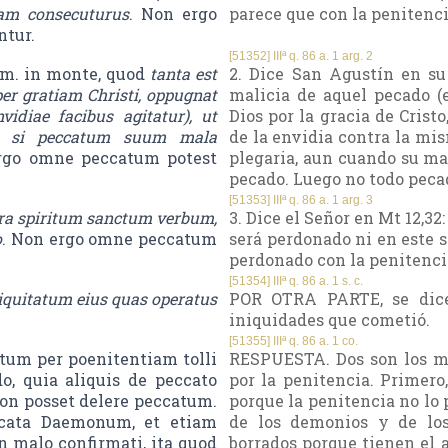
iam consecuturus
. Non ergo
parece que con la penitenci
ntur.
[51352] IIIª q. 86 a. 1 arg. 2
Dom. in monte, quod
tanta est
2. Dice San Agustín en s
 per gratiam Christi, oppugnat
malicia de aquel pecado (
vidiae facibus agitatur), ut
Dios por la gracia de Cristo
am si peccatum suum mala
de la envidia contra la mis
rgo omne peccatum potest
plegaria, aun cuando su ma
pecado. Luego no todo pecad
[51353] IIIª q. 86 a. 1 arg. 3
tra spiritum sanctum verbum,
3. Dice el Señor en Mt 12,32
o
. Non ergo omne peccatum
será perdonado ni en este s
perdonado con la penitenci
[51354] IIIª q. 86 a. 1 s. c.
quitatum eius quas operatus
POR OTRA PARTE, se dice
iniquidades que cometió.
[51355] IIIª q. 86 a. 1 co.
um per poenitentiam tolli
RESPUESTA. Dos son los mo
o, quia aliquis de peccato
por la penitencia. Primero
non posset delere peccatum.
porque la penitencia no lo 
ccata Daemonum, et etiam
de los demonios y de lo
 malo confirmati, ita quod
borrados porque tienen el 